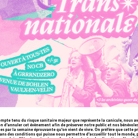
ompte tenu du risque sanitaire majeur que représente la canicule, nous av
on d'annuler cet évènement afin de préserver notre public et nos bénévoles
es par la semaine éprouvante qu'on vient de vivre. On préfère que cette p
dans des conditions qui puisse nous permettre d'accueillir tout le monde,