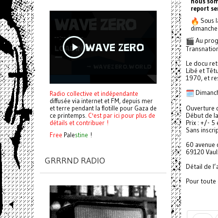
nous som
report s
Sous l
dimanche 
Au progr
Transnation
Le docu ret
Libé et Têt
1970, et re
Dimanch
Radio collective et indépendante
diffusée via internet et FM, depuis mer
et terre pendant la flotille pour Gaza de
Ouverture d
ce printemps.
C'est par ici pour plus de
Début de la
détails et contribuer !
Prix : +/- 5
Sans inscri
Free
Pale
stine
!
60 avenue 
69120 Vaul
GRRRND RADIO
Détail de l’
Pour toute 