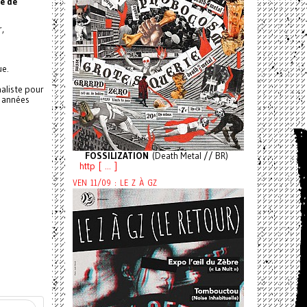
e de
r,
ue.
naliste pour
s années
FOSSILIZATION
(Death Metal // BR)
http [ ... ]
VEN 11/09 : LE Z À GZ