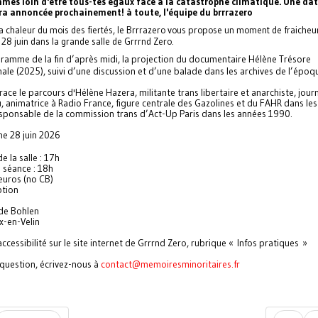
mes loin d'être tous-tes égaux face à la catastrophe climatique. Une dat
era annoncée prochainement! à toute, l'équipe du brrrazero
a chaleur du mois des fiertés, le Brrrazero vous propose un moment de fraicheu
28 juin dans la grande salle de Grrrnd Zero.
amme de la fin d’après midi, la projection du documentaire Hélène Trésore
ale (2025), suivi d’une discussion et d’une balade dans les archives de l’époq
race le parcours d'Hélène Hazera, militante trans libertaire et anarchiste, jour
u, animatrice à Radio France, figure centrale des Gazolines et du FAHR dans le
sponsable de la commission trans d’Act-Up Paris dans les années 1990.
e 28 juin 2026
e la salle : 17h
 séance : 18h
 euros (no CB)
ption
de Bohlen
x-en-Velin
accessibilité sur le site internet de Grrrnd Zero, rubrique « Infos pratiques »
question, écrivez-nous à
contact@memoiresminoritaires.
fr