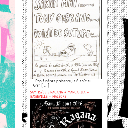
Pop funèbre présente, le 6 août au
Grrr [ ... ]
SAM 15/08 : RAGANA + MARGARITA +
BASSEVILLE + MALÉORE