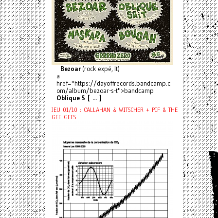
Bezoar
(rock expé, It)
a
href="https://dayoffrecords.bandcamp.c
om/album/bezoar-s-t">bandcamp
Oblique S [ ... ]
JEU 01/10 : CALLAHAN & WITSCHER + PIF & THE
GEE GEES