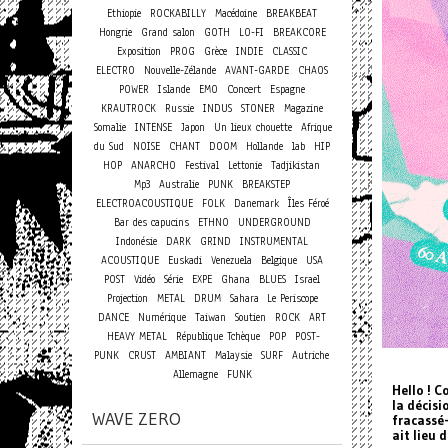
Ethiopie
ROCKABILLY
Macédoine
BREAKBEAT
Hongrie
Grand salon
GOTH
LO-FI
BREAKCORE
Exposition
PROG
Grèce
INDIE
CLASSIC
ELECTRO
Nouvelle-Zélande
AVANT-GARDE
CHAOS
Concert
POWER
Islande
EMO
Espagne
KRAUTROCK
Russie
INDUS
STONER
Magazine
Somalie
INTENSE
Japon
Un lieux chouette
Afrique
du Sud
NOISE
CHANT
DOOM
Hollande
lab
HIP
HOP
ANARCHO
Festival
Lettonie
Tadjikistan
Mp3
Australie
PUNK
BREAKSTEP
ELECTROACOUSTIQUE
FOLK
Danemark
Îles Féroé
Bar des capucins
ETHNO
UNDERGROUND
Indonésie
DARK
GRIND
INSTRUMENTAL
ACOUSTIQUE
Euskadi
Venezuela
Belgique
USA
POST
Vidéo
Série
EXPE
Ghana
BLUES
Israel
Projection
METAL
DRUM
Sahara
Le Periscope
DANCE
Numérique
Taiwan
Soutien
ROCK
ART
HEAVY METAL
République Tchèque
POP
POST-
PUNK
CRUST
AMBIANT
Malaysie
SURF
Autriche
Allemagne
FUNK
Hello ! C
la décisi
WAVE ZERO
fracassé-
ait lieu 