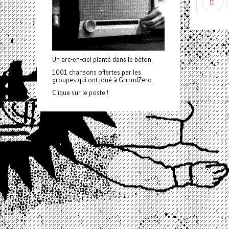
Un arc-en-ciel planté dans le béton.
1001 chansons offertes par les
groupes qui ont joué à GrrrndZero.
Clique sur le poste !