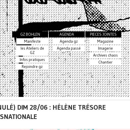
GZ BOHLEN
AGENDA
PIECES JOINTES
Manifeste
Agenda gz
Magazine
les Ateliers de
Agenda passé
Imagerie
GZ
Archives chaos
Infos pratiques
Chantier
Rejoindre gz
NULÉ) DIM 28/06 : HÉLÈNE TRÉSORE
SNATIONALE