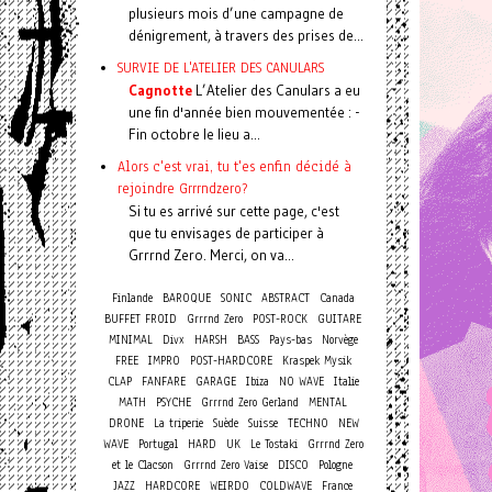
plusieurs mois d’une campagne de
dénigrement, à travers des prises de...
SURVIE DE L'ATELIER DES CANULARS
Cagnotte
L’Atelier des Canulars a eu
une fin d'année bien mouvementée : -
Fin octobre le lieu a...
Alors c'est vrai, tu t'es enfin décidé à
rejoindre Grrrndzero?
Si tu es arrivé sur cette page, c'est
que tu envisages de participer à
Grrrnd Zero. Merci, on va...
Finlande
BAROQUE
SONIC
ABSTRACT
Canada
BUFFET FROID
Grrrnd Zero
POST-ROCK
GUITARE
MINIMAL
Divx
HARSH
BASS
Pays-bas
Norvège
FREE
IMPRO
POST-HARDCORE
Kraspek Mysik
CLAP
FANFARE
GARAGE
Ibiza
NO WAVE
Italie
MATH
PSYCHE
Grrrnd Zero Gerland
MENTAL
DRONE
La triperie
Suède
Suisse
TECHNO
NEW
WAVE
Portugal
HARD
UK
Le Tostaki
Grrrnd Zero
et le Clacson
Grrrnd Zero Vaise
DISCO
Pologne
JAZZ
HARDCORE
WEIRDO
COLDWAVE
France