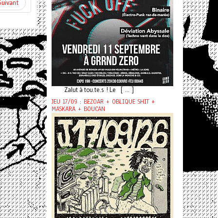
Suivant
Zalut à tou.te.s ! Le [ ... ]
JEU 17/09 : BEZOAR + OBLIQUE SHIT +
MASKARA + BOUCAN