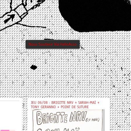
Nous Soutenir Via HelloAsso
JEU 06/08 : BRIGITTE NRV + SARAH-MAÏ +
TONY GERANNO + POINT DE SUTURE