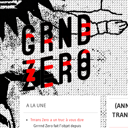
(AN
A LA UNE
TRAN
Trrrans Zero a un truc à vous dire
Grrrnd Zero fait l’objet depuis