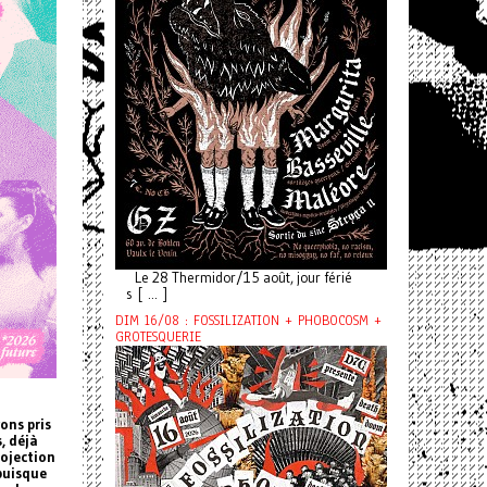
Le 28 Thermidor/15 août, jour férié
s [ ... ]
DIM 16/08 : FOSSILIZATION + PHOBOCOSM +
GROTESQUERIE
ons pris
, déjà
rojection
 puisque