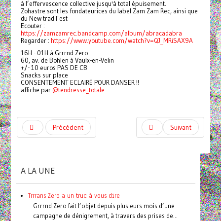
à l’effervescence collective jusqu'à total épuisement.
Zohastre sont les fondateurices du label Zam Zam Rec, ainsi que
du New trad Fest
Ecouter :
https://zamzamrec.bandcamp.com/album/abracadabra
Regarder :
https://www.youtube.com/watch?v=QJ_MRiSAX9A
16H - 01H à Grrrnd Zero
60, av. de Bohlen à Vaulx-en-Velin
+/- 10 euros PAS DE CB
Snacks sur place
CONSENTEMENT ECLAIRÉ POUR DANSER !!
affiche par
@tendresse_totale
Précédent
Suivant
A LA UNE
Trrrans Zero a un truc à vous dire
Grrrnd Zero fait l’objet depuis plusieurs mois d’une
campagne de dénigrement, à travers des prises de...