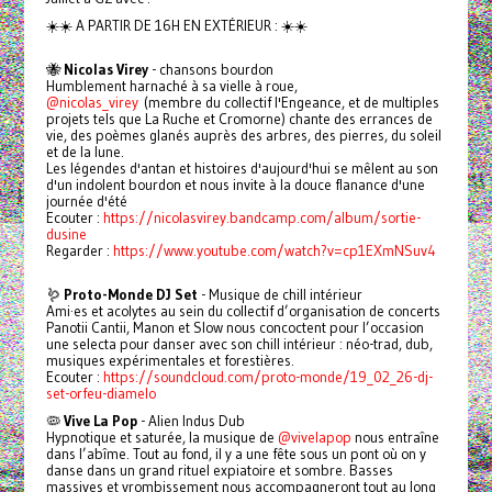
☀️☀️ A PARTIR DE 16H EN EXTÉRIEUR : ☀️☀️
🐝
Nicolas Virey
- chansons bourdon
Humblement harnaché à sa vielle à roue,
@nicolas_virey
(membre du collectif l'Engeance, et de multiples
projets tels que La Ruche et Cromorne) chante des errances de
vie, des poèmes glanés auprès des arbres, des pierres, du soleil
et de la lune.
Les légendes d'antan et histoires d'aujourd'hui se mêlent au son
d'un indolent bourdon et nous invite à la douce flanance d'une
journée d'été
Ecouter :
https://nicolasvirey.bandcamp.com/album/sortie-
dusine
Regarder :
https://www.youtube.com/watch?v=cp1EXmNSuv4
🪱
Proto-Monde DJ Set
- Musique de chill intérieur
Ami·es et acolytes au sein du collectif d’organisation de concerts
Panotii Cantii, Manon et Slow nous concoctent pour l’occasion
une selecta pour danser avec son chill intérieur : néo-trad, dub,
musiques expérimentales et forestières.
Ecouter :
https://soundcloud.com/proto-monde/19_02_26-dj-
set-orfeu-diamelo
🦠
Vive La Pop
- Alien Indus Dub
Hypnotique et saturée, la musique de
@vivelapop
nous entraîne
dans l’abîme. Tout au fond, il y a une fête sous un pont où on y
danse dans un grand rituel expiatoire et sombre. Basses
massives et vrombissement nous accompagneront tout au long