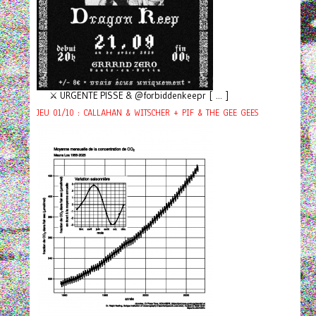
⚔️ URGENTE PISSE & @forbiddenkeepr [ ... ]
JEU 01/10 : CALLAHAN & WITSCHER + PIF & THE GEE GEES