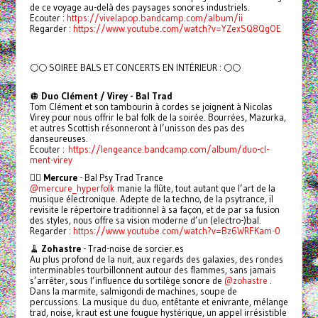
de ce voyage au-delà des paysages sonores industriels.
Ecouter :
https://vivelapop.bandcamp.com/album/ii
Regarder :
https://www.youtube.com/watch?v=YZexSQ8QgOE
🌕🌕 SOIREE BALS ET CONCERTS EN INTÉRIEUR : 🌕🌕
🪩
Duo Clément / Virey - Bal Trad
Tom Clément et son tambourin à cordes se joignent à Nicolas
Virey pour nous offrir le bal folk de la soirée. Bourrées, Mazurka,
et autres Scottish résonneront à l’unisson des pas des
danseureuses.
Ecouter :
https://lengeance.bandcamp.com/album/duo-cl-
ment-virey
🧚‍♂️
Mercure
- Bal Psy Trad Trance
@mercure_hyperfolk
manie la flûte, tout autant que l’art de la
musique électronique. Adepte de la techno, de la psytrance, il
revisite le répertoire traditionnel à sa façon, et de par sa fusion
des styles, nous offre sa vision moderne d’un (electro-)bal.
Regarder :
https://www.youtube.com/watch?v=Bz6WRFKam-0
🧹
Zohastre
- Trad-noise de sorcier.es
Au plus profond de la nuit, aux regards des galaxies, des rondes
interminables tourbillonnent autour des flammes, sans jamais
s’arrêter, sous l’influence du sortilège sonore de
@zohastre
.
Dans la marmite, salmigondi de machines, soupe de
percussions. La musique du duo, entêtante et enivrante, mélange
trad, noise, kraut est une fougue hystérique, un appel irrésistible