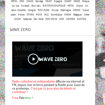
METAL
EMO
CHAOS
Norvège
CRUST
Espagne
CHANT
INDIE
Afrique
du Sud
Euskadi
Pays-bas
ELECTROACOUSTIQUE
METAL
Ghana
Un
lieux chouette
Hongrie
POST-PUNK
Russie
Allemagne
GRIND
Grand
salon
France
ETHNO
ROCK
JAZZ
Numérique
HARSH
Belgique
Grèce
DOOM
Hollande
Îles Féroé
POST-ROCK
POST
INTENSE
ELECTRO
WAVE ZERO
Radio collective et indépendante
diffusée via internet et
FM, depuis mer et terre pendant la flotille pour Gaza de
ce printemps.
C'est par ici pour plus de détails et
contribuer !
Free
Pale
stine
!