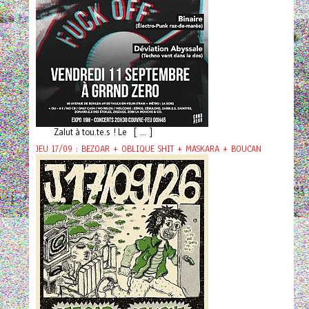
Zalut à tou.te.s ! Le [ ... ]
JEU 17/09 : BEZOAR + OBLIQUE SHIT + MASKARA + BOUCAN