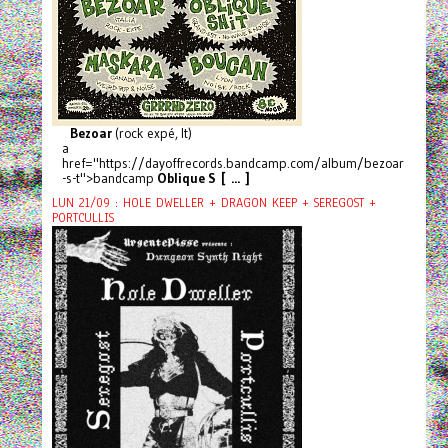
Bezoar
(rock expé, It)
a
href="https://dayoffrecords.bandcamp.com/album/bezoar
-s-t">bandcamp
Oblique S [ ... ]
LUN 21/09 : HOLE DWELLER + DRAGON KEEP + SEREGOST +
PORTCULLIS