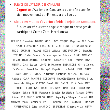
SURVIE DE L'ATELIER DES CANULARS
Cagnotte
L’Atelier des Canulars a eu une fin d'année
bien mouvementée : - Fin octobre le lieu a...
Alors c'est vrai, tu t'es enfin décidé à rejoindre Grrrndzero?
Si tu es arrivé sur cette page, c'est que tu envisages de
participer à Grrrnd Zero. Merci, on va...
HIP HOP
Indonésie
DRONE
GOTH
ACOUSTIQUE
Magazine
Mp3
Japon
IMPRO
ROCKABILLY
KRAUTROCK
SURF
FUNK
Grrrnd Zero Vaise
PROG
GUITARE
Festival
NOISE
Lettonie
UNDERGROUND
Exposition
TECHNO
Italie
Canada
Bar des capucins
Islande
PUNK
AMBIANT
DISCO
INSTRUMENTAL
ABSTRACT
BREAKSTEP
ART
Ethiopie
POWER
MENTAL
Divx
Soutien
LO-FI
Le Periscope
BREAKCORE
Grrrnd Zero et
le Clacson
Grrrnd Zero
Portugal
Projection
Le Tostaki
EXPE
BLUES
Suède
STONER
INDUS
La triperie
Australie
MINIMAL
NO WAVE
Autriche
CLAP
FANFARE
COLDWAVE
Nouvelle-Zélande
BAROQUE
lab
Venezuela
Pologne
CLASSIC
Israel
UK
DANCE
FOLK
Série
MATH
BUFFET FROID
BASS
DARK
NEW WAVE
HARDCORE
Grrrnd Zero
Gerland
Sahara
FREE
Macédoine
Somalie
Tadjikistan
Taiwan
DRUM
Concert
Suisse
POP
SONIC
WEIRDO
HARD
République Tchèque
USA
Malaysie
Vidéo
Danemark
PSYCHE
GARAGE
POST-HARDCORE
Finlande
AVANT-GARDE
Ibiza
ANARCHO
BREAKBEAT
Kraspek Mysik
HEAVY