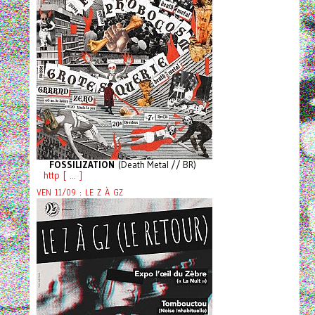
FOSSILIZATION
(Death Metal // BR)
http [ ... ]
VEN 11/09 : LE Z À GZ