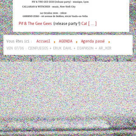
Pif
& The Gee Gees
(release party !)
C
a
l [ ... ]
Vous êtes ici :
Accueil
AGENDA
Agenda passé
VEN 07/06 : CIENFUEGOS + ERUK DAHL + DIAPASON + AR_KER