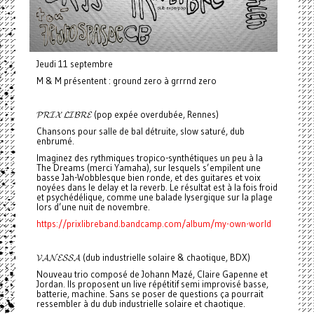
Jeudi 11 septembre
M & M présentent : ground zero à grrrnd zero
𝓟𝓡𝓘𝓧 𝓛𝓘𝓑𝓡𝓔 (pop expée overdubée, Rennes)
Chansons pour salle de bal détruite, slow saturé, dub
enbrumé.
Imaginez des rythmiques tropico-synthétiques un peu à la
The Dreams (merci Yamaha), sur lesquels s’empilent une
basse Jah-Wobblesque bien ronde, et des guitares et voix
noyées dans le delay et la reverb. Le résultat est à la fois froid
et psychédélique, comme une balade lysergique sur la plage
lors d’une nuit de novembre.
https://prixlibreband.bandcamp.com/album/my-own-world
𝓥𝓐𝓝𝓔𝓢𝓢𝓐 (dub industrielle solaire & chaotique, BDX)
Nouveau trio composé de Johann Mazé, Claire Gapenne et
Jordan. Ils proposent un live répétitif semi improvisé basse,
batterie, machine. Sans se poser de questions ça pourrait
ressembler à du dub industrielle solaire et chaotique.