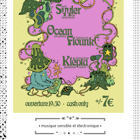
╔════════ ≪ °❈° ≫ ════════╗
• musique sensible et électronique •
╚══════ *.·:·.✧ ✦ ✧.·:·.* ═══════╝