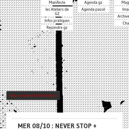
Manifeste
Agenda gz
Mag
les Ateliers de
Agenda passé
Ima
GZ
Archiv
Infos pratiques
Cha
Rejoindre gz
Nous Soutenir Via HelloAsso
MER 08/10 : NEVER STOP +