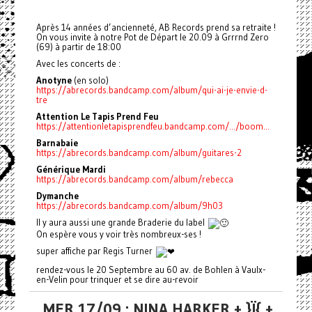
Après 14 années d’ancienneté, AB Records prend sa retraite !
On vous invite à notre Pot de Départ le 20.09 à Grrrnd Zero
(69) à partir de 18:00
Avec les concerts de :
Anotyne
(en solo)
https://abrecords.bandcamp.com/album/qui-ai-je-envie-d-
tre
Attention Le Tapis Prend Feu
https://attentionletapisprendfeu.bandcamp.com/.../boom...
Barnabaie
https://abrecords.bandcamp.com/album/guitares-2
Générique Mardi
https://abrecords.bandcamp.com/album/rebecca
Dymanche
https://abrecords.bandcamp.com/album/9h03
Il y aura aussi une grande Braderie du label
On espère vous y voir très nombreux-ses !
super affiche par Regis Turner
rendez-vous le 20 Septembre au 60 av. de Bohlen à Vaulx-
en-Velin pour trinquer et se dire au-revoir
MER 17/09 : NINA HARKER + }Ï{ +