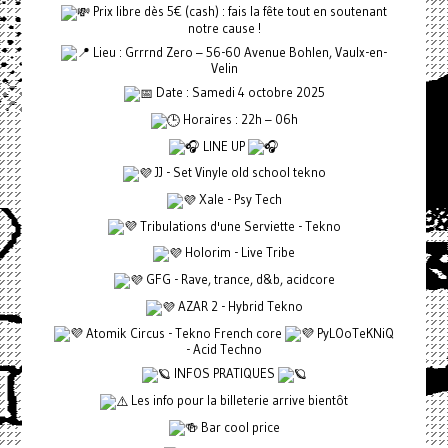
Prix libre dès 5€ (cash) : fais la fête tout en soutenant
notre cause !
Lieu : Grrrnd Zero – 56-60 Avenue Bohlen, Vaulx-en-
Velin
Date : Samedi 4 octobre 2025
Horaires : 22h – 06h
LINE UP
JJ - Set Vinyle old school tekno
Xale - Psy Tech
Tribulations d'une Serviette - Tekno
Holorim - Live Tribe
GFG - Rave, trance, d&b, acidcore
AZAR 2 - Hybrid Tekno
Atomik Circus - Tekno French core
PyLOoTeKNiQ
- Acid Techno
INFOS PRATIQUES
Les info pour la billeterie arrive bientôt
Bar cool price