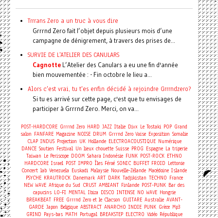
Trrrans Zero a un truc à vous dire
Grrrnd Zero fait l’objet depuis plusieurs mois d’une
campagne de dénigrement, à travers des prises de...
SURVIE DE L'ATELIER DES CANULARS
Cagnotte
L’Atelier des Canulars a eu une fin d'année
bien mouvementée : - Fin octobre le lieu a...
Alors c'est vrai, tu t'es enfin décidé à rejoindre Grrrndzero?
Si tu es arrivé sur cette page, c'est que tu envisages de
participer à Grrrnd Zero. Merci, on va...
POST-HARDCORE
Grrrnd Zero
HARD
JAZZ
Italie
Divx
Le Tostaki
POP
Grand
salon
FANFARE
Magazine
NOISE
DRUM
Grrrnd Zero Vaise
Exposition
Somalie
CLAP
INDUS
Projection
UK
Hollande
ELECTROACOUSTIQUE
Numérique
DANCE
Soutien
Festival
Un lieux chouette
Suisse
PROG
Espagne
La triperie
Taiwan
Le Periscope
DOOM
Sahara
Indonésie
FUNK
POST-ROCK
ETHNO
HARDCORE
Israel
POST
IMPRO
Îles Féroé
SONIC
BUFFET FROID
Lettonie
Concert
lab
Venezuela
Euskadi
Malaysie
Nouvelle-Zélande
Macédoine
Islande
PSYCHE
KRAUTROCK
Danemark
ART
DARK
Tadjikistan
TECHNO
France
NEW WAVE
Afrique du Sud
CRUST
AMBIANT
Finlande
POST-PUNK
Bar des
capucins
LO-FI
MENTAL
Ibiza
DISCO
INTENSE
NO WAVE
Hongrie
BREAKBEAT
FREE
Grrrnd Zero et le Clacson
GUITARE
Australie
AVANT-
GARDE
Japon
Belgique
ABSTRACT
ANARCHO
INDIE
PUNK
Grèce
Mp3
GRIND
Pays-bas
MATH
Portugal
BREAKSTEP
ELECTRO
Vidéo
République