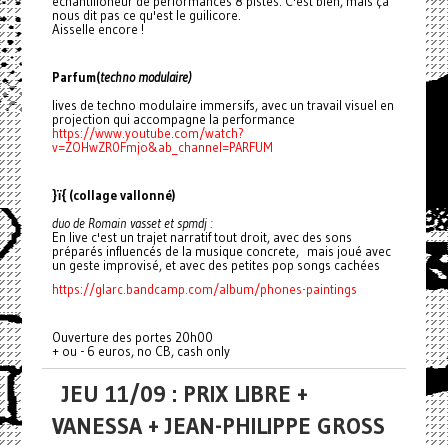
echantilloneur de performances 8 pistes. C'est bien, mais ça
nous dit pas ce qu'est le guilicore.
Aisselle encore !
Parfum(
techno modulaire)
lives de techno modulaire immersifs, avec un travail visuel en
projection qui accompagne la performance
https://www.youtube.com/watch?
v=ZOHwZR0Fmjo&ab_channel=PARFUM
}ï{ (collage vallonné)
duo de Romain vasset et spmdj :
En live c'est un trajet narratif tout droit, avec des sons
préparés influencés de la musique concrete, mais joué avec
un geste improvisé, et avec des petites pop songs cachées
https://glarc.bandcamp.com/album/phones-paintings
Ouverture des portes 20h00
+ ou - 6 euros, no CB, cash only
JEU 11/09 : PRIX LIBRE +
VANESSA + JEAN-PHILIPPE GROSS