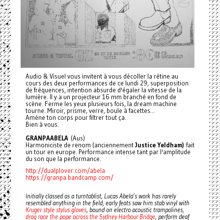
Audio & Visuel vous invitent à vous décoller la rétine au
cours des deux performances de ce lundi 29, superposition
de fréquences, intention absurde d'égaler la vitesse de la
lumière. Il y a un projecteur 16 mm branché en fond de
scène. Ferme les yeux plusieurs fois, la dream machine
tourne. Miroir, prisme, verre, boule à facettes...
Amène ton corps pour filtrer tout ça.
Bien à vous.
GRANPAABELA
(Aus)
Harmoniciste de renom (anciennement
Justice Yeldham)
fait
un tour en europe. Performance intense tant par l'amplitude
du son que la performance.
http://dualplover.com/abela
https://granpa.bandcamp.com/
Initially classed as a turntablist, Lucas Abela’s work has rarely
resembled anything in the field, early feats saw him stab vinyl with
Kruger style stylus gloves
, bound on electro acoustic trampolines,
drag race the pope across the Sydney Harbour Bridge
, perform deaf