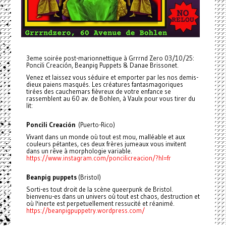
3eme soirée post-marionnettique à Grrrnd Zero 03/10/25:
Poncili Creación, Beanpig Puppets & Danae Brissonet.
Venez et laissez vous séduire et emporter par les nos demis-
dieux paiens masqués. Les créatures fantasmagoriques
tirées des cauchemars fièvreux de votre enfance se
rassemblent au 60 av. de Bohlen, à Vaulx pour vous tirer du
lit:
Poncili Creación
(Puerto-Rico)
Vivant dans un monde où tout est mou, malléable et aux
couleurs pétantes, ces deux frères jumeaux vous invitent
dans un rêve à morphologie variable.
https://www.instagram.com/poncilicreacion/?hl=fr
Beanpig puppets
(Bristol)
Sorti-es tout droit de la scène queerpunk de Bristol.
bienvenu-es dans un univers où tout est chaos, destruction et
où l'inerte est perpetuellement ressucité et réanimé.
https://beanpigpuppetry.wordpress.com/