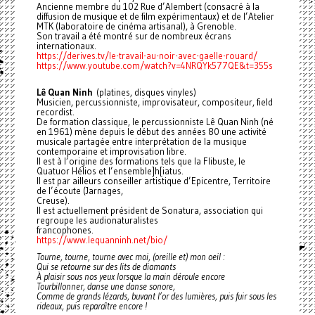
Ancienne membre du 102 Rue d’Alembert (consacré à la
diffusion de musique et de film expérimentaux) et de l’Atelier
MTK (laboratoire de cinéma artisanal), à Grenoble.
Son travail a été montré sur de nombreux écrans
internationaux.
https://derives.tv/le-travail-au-noir-avec-gaelle-rouard/
https://www.youtube.com/watch?v=4NRQYk577QE&t=355s
Lê Quan Ninh
(platines, disques vinyles)
Musicien, percussionniste, improvisateur, compositeur, field
recordist.
De formation classique, le percussionniste Lê Quan Ninh (né
en 1961) mène depuis le début des années 80 une activité
musicale partagée entre interprétation de la musique
contemporaine et improvisation libre.
Il est à l’origine des formations tels que la Flibuste, le
Quatuor Hélios et l’ensemble]h[iatus.
Il est par ailleurs conseiller artistique d’Epicentre, Territoire
de l’écoute (Jarnages,
Creuse).
Il est actuellement président de Sonatura, association qui
regroupe les audionaturalistes
francophones.
https://www.lequanninh.net/bio/
Tourne, tourne, tourne avec moi, (oreille et) mon oeil :
Qui se retourne sur des lits de diamants
À plaisir sous nos yeux lorsque la main déroule encore
Tourbillonner, danse une danse sonore,
Comme de grands lézards, buvant l’or des lumières, puis fuir sous les
rideaux, puis reparaître encore !