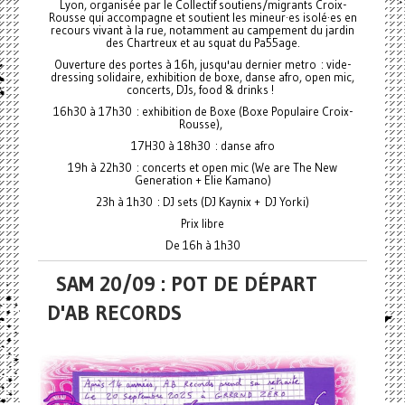
Lyon, organisée par le Collectif soutiens/migrants Croix-
Rousse qui accompagne et soutient les mineur·es isolé·es en
recours vivant à la rue, notamment au campement du jardin
des Chartreux et au squat du Pa55age.
Ouverture des portes à 16h, jusqu'au dernier metro : vide-
dressing solidaire, exhibition de boxe, danse afro, open mic,
concerts, DJs, food & drinks !
16h30 à 17h30 : exhibition de Boxe (Boxe Populaire Croix-
Rousse),
17H30 à 18h30 : danse afro
19h à 22h30 : concerts et open mic (We are The New
Generation + Elie Kamano)
23h à 1h30 : DJ sets (DJ Kaynix + DJ Yorki)
Prix libre
De 16h à 1h30
SAM 20/09 : POT DE DÉPART
D'AB RECORDS