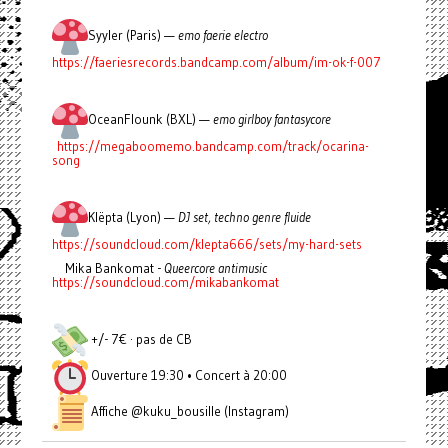
Syyler (Paris) —
emo faerie electro
https://faeriesrecords.bandcamp.com/album/im-ok-f-007
OceanFlounk (BXL) —
emo girlboy fantasycore
https://megaboomemo.bandcamp.com/track/ocarina-
song
Klëpta (Lyon) —
DJ set, techno genre fluide
https://soundcloud.com/klepta666/sets/my-hard-sets
Mika Bankomat -
Queercore antimusic
https://soundcloud.com/mikabankomat
+/- 7€ · pas de CB
Ouverture 19:30 • Concert à 20:00
Affiche @kuku_bousille (Instagram)