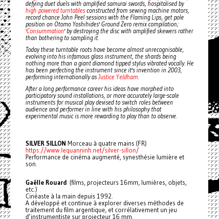
defying duet duels with amplified samurai swords, hospitalised by
high powered turntables
constructed from sewing machine motors,
record chance John Peel sessions with the Flaming Lips, get pole
position on Otomo Yoshihides' Ground Zero remix compilation;
'Consummation
' by destroying the disc with amplified skewers rather
than bothering to sampling it.
Today these turntable roots have become almost unrecognisable,
evolving into his infamous glass instrument, the shards being
nothing more than a giant diamond tipped stylus vibrated vocally. He
has been perfecting the instrument since it's invention in 2003,
performing internationally as
Justice Yeldham
.
After a long performance career his ideas have morphed into
participatory sound installations, or more accurately large-scale
instruments for musical play devised to switch roles between
audience and performer in line with his philosophy that
experimental music is more rewarding to play than to observe.
SILVER SILLON
Morceau à quatre mains (FR)
https://www.lequanninh.net/silver-sillon/
Performance de cinéma augmenté, synesthésie lumière et
son.
Gaëlle Rouard
(films, projecteurs 16mm, lumières, objets,
etc.)
Cinéaste à la main depuis 1992.
A développé et continue à explorer diverses méthodes de
traitement du film argentique, et corrélativement un jeu
d’instrumentiste sur projecteur 16 mm.