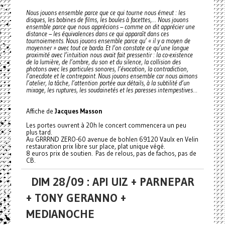
Nous jouons ensemble parce que ce qui tourne nous émeut : les
disques, les bobines de films, les boules à facettes,… Nous jouons
ensemble parce que nous apprécions – comme on dit apprécier une
distance – les équivalences dans ce qui apparaît dans ces
tournoiements. Nous jouons ensemble parce qu’ « il y a moyen de
moyenner » avec tout ce barda. Et l’on constate ce qu’une longue
proximité avec l’intuition nous avait fait pressentir : la co-existence
de la lumière, de l’ombre, du son et du silence, la collision des
photons avec les particules sonores, l’évocation, la contradiction,
l’anecdote et le contrepoint. Nous jouons ensemble car nous aimons
l’atelier, la tâche, l’attention portée aux détails, à la subtilité d’un
mixage, les ruptures, les soudainetés et les paresses intempestives…
Affiche de
Jacques Masson
Les portes ouvrent à 20h le concert commencera un peu
plus tard.
Au GRRRND ZERO-60 avenue de bohlen 69120 Vaulx en Velin
restauration prix libre sur place, plat unique végé.
8 euros prix de soutien. Pas de relous, pas de fachos, pas de
CB.
DIM 28/09 : API UIZ + PARNEPAR
+ TONY GERANNO +
MEDIANOCHE