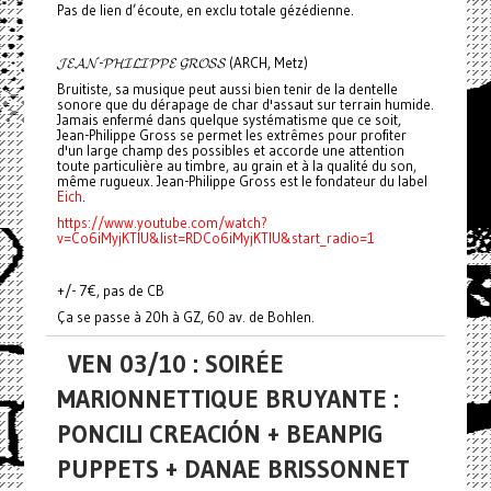
Pas de lien d’écoute, en exclu totale gézédienne.
𝓙𝓔𝓐𝓝-𝓟𝓗𝓘𝓛𝓘𝓟𝓟𝓔 𝓖𝓡𝓞𝓢𝓢 (ARCH, Metz)
Bruitiste, sa musique peut aussi bien tenir de la dentelle
sonore que du dérapage de char d'assaut sur terrain humide.
Jamais enfermé dans quelque systématisme que ce soit,
Jean-Philippe Gross se permet les extrêmes pour profiter
d'un large champ des possibles et accorde une attention
toute particulière au timbre, au grain et à la qualité du son,
même rugueux. Jean-Philippe Gross est le fondateur du label
Eich
.
https://www.youtube.com/watch?
v=Co6iMyjKTlU&list=RDCo6iMyjKTlU&start_radio=1
+/- 7€, pas de CB
Ça se passe à 20h à GZ, 60 av. de Bohlen.
VEN 03/10 : SOIRÉE
MARIONNETTIQUE BRUYANTE :
PONCILI CREACIÓN + BEANPIG
PUPPETS + DANAE BRISSONNET