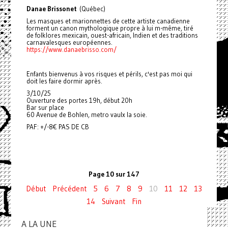
Danae Brissonet
(Québec)
Les masques et marionnettes de cette artiste canadienne
forment un canon mythologique propre à lui m-même, tiré
de folklores mexicain, ouest-africain, Indien et des traditions
carnavalesques européennes.
https://www.danaebrisso.com/
Enfants bienvenus à vos risques et périls, c'est pas moi qui
doit les faire dormir après.
3/10/25
Ouverture des portes 19h, début 20h
Bar sur place
60 Avenue de Bohlen, metro vaulx la soie.
PAF: +/-8€ PAS DE CB
Page 10 sur 147
Début
Précédent
5
6
7
8
9
10
11
12
13
14
Suivant
Fin
A LA UNE