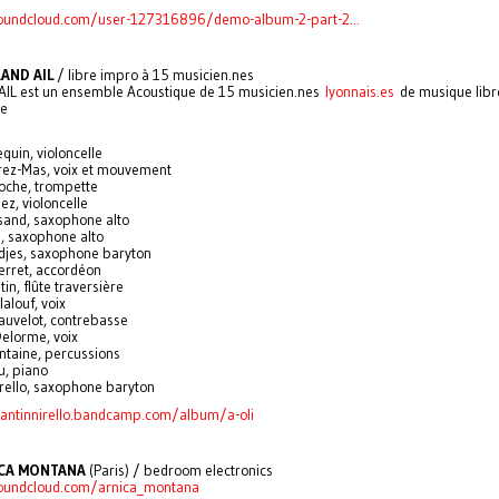
soundcloud.com/user-127316896/demo-album-2-part-2...
RAND AIL
/ libre impro à 15 musicien.nes
AIL est un ensemble Acoustique de 15 musicien.nes
lyonnais.es
de musique lib
ée
quin, violoncelle
rez-Mas, voix et mouvement
oche, trompette
ez, violoncelle
sand, saxophone alto
, saxophone alto
jes, saxophone baryton
ierret, accordéon
in, flûte traversière
alouf, voix
auvelot, contrebasse
elorme, voix
ntaine, percussions
u, piano
irello, saxophone baryton
eantinnirello.bandcamp.com/album/a-oli
CA MONTANA
(Paris) / bedroom electronics
soundcloud.com/arnica_montana