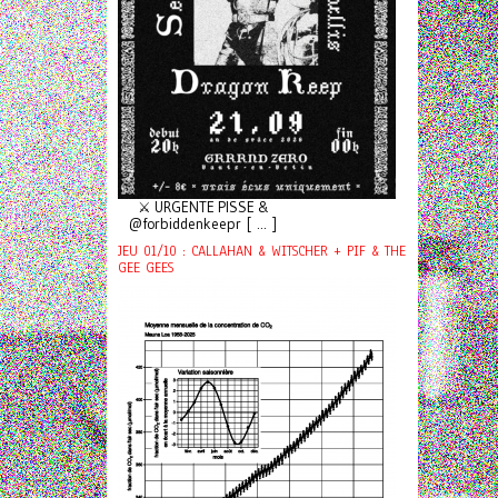
⚔️ URGENTE PISSE &
@forbiddenkeepr [ ... ]
JEU 01/10 : CALLAHAN & WITSCHER + PIF & THE
GEE GEES