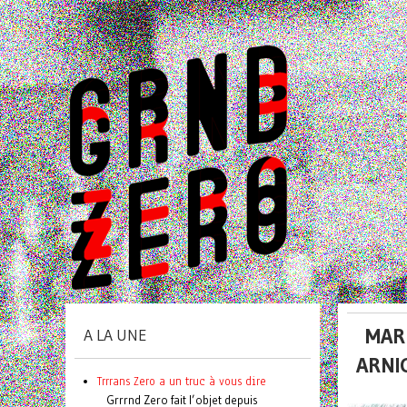
MAR 
A LA UNE
ARNI
Trrrans Zero a un truc à vous dire
Grrrnd Zero fait l’objet depuis