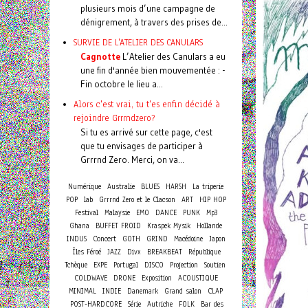
plusieurs mois d’une campagne de
dénigrement, à travers des prises de...
SURVIE DE L'ATELIER DES CANULARS
Cagnotte
L’Atelier des Canulars a eu
une fin d'année bien mouvementée : -
Fin octobre le lieu a...
Alors c'est vrai, tu t'es enfin décidé à
rejoindre Grrrndzero?
Si tu es arrivé sur cette page, c'est
que tu envisages de participer à
Grrrnd Zero. Merci, on va...
Numérique
Australie
BLUES
HARSH
La triperie
POP
lab
Grrrnd Zero et le Clacson
ART
HIP HOP
Festival
Malaysie
EMO
DANCE
PUNK
Mp3
Ghana
BUFFET FROID
Kraspek Mysik
Hollande
Concert
INDUS
GOTH
GRIND
Macédoine
Japon
Îles Féroé
JAZZ
Divx
BREAKBEAT
République
Tchèque
EXPE
Portugal
DISCO
Projection
Soutien
COLDWAVE
DRONE
Exposition
ACOUSTIQUE
MINIMAL
INDIE
Danemark
Grand salon
CLAP
POST-HARDCORE
Série
Autriche
FOLK
Bar des