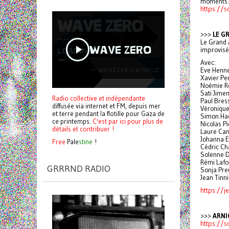
moments.
https://
>>>
LE G
Le Grand 
improvis
Avec:
Eve Henne
Xavier Pe
Noémie R
Sati Jimen
Radio collective et indépendante
Paul Bres
diffusée via internet et FM, depuis mer
Véronique
et terre pendant la flotille pour Gaza de
Simon Had
ce printemps.
C'est par ici pour plus de
Nicolas P
détails et contribuer !
Laure Cant
Johanna El
Free
Pale
stine
!
Cédric Ch
Solenne D
Rémi Lafo
GRRRND RADIO
Sonja Pre
Jean Tinn
https://j
>>>
ARNI
https://