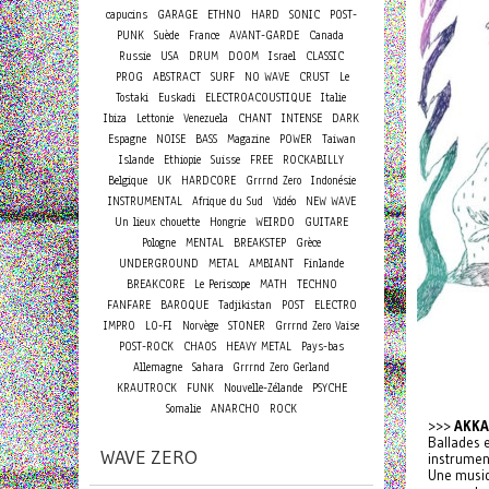
capucins
GARAGE
ETHNO
HARD
SONIC
POST-
PUNK
Suède
France
AVANT-GARDE
Canada
Russie
USA
DRUM
DOOM
Israel
CLASSIC
PROG
ABSTRACT
SURF
NO WAVE
CRUST
Le
Tostaki
Euskadi
ELECTROACOUSTIQUE
Italie
Ibiza
Lettonie
Venezuela
CHANT
INTENSE
DARK
Espagne
NOISE
BASS
Magazine
POWER
Taiwan
Islande
Ethiopie
Suisse
FREE
ROCKABILLY
Belgique
UK
HARDCORE
Grrrnd Zero
Indonésie
INSTRUMENTAL
Afrique du Sud
Vidéo
NEW WAVE
Un lieux chouette
Hongrie
WEIRDO
GUITARE
Pologne
MENTAL
BREAKSTEP
Grèce
UNDERGROUND
METAL
AMBIANT
Finlande
BREAKCORE
Le Periscope
MATH
TECHNO
FANFARE
BAROQUE
Tadjikistan
POST
ELECTRO
IMPRO
LO-FI
Norvège
STONER
Grrrnd Zero Vaise
POST-ROCK
CHAOS
HEAVY METAL
Pays-bas
Allemagne
Sahara
Grrrnd Zero Gerland
KRAUTROCK
FUNK
Nouvelle-Zélande
PSYCHE
Somalie
ANARCHO
ROCK
>>>
AKKA
Ballades 
WAVE ZERO
instrumen
Une musiq