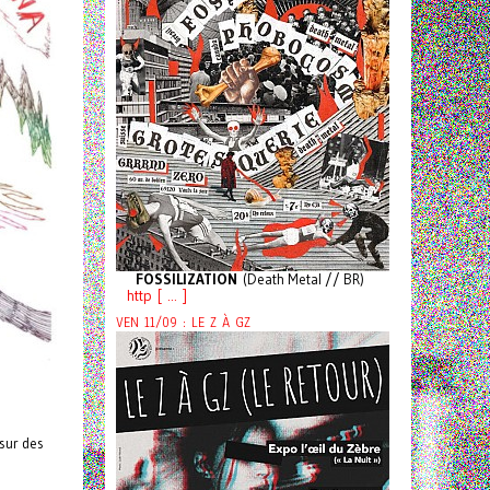
FOSSILIZATION
(Death Metal // BR)
http [ ... ]
VEN 11/09 : LE Z À GZ
sur des