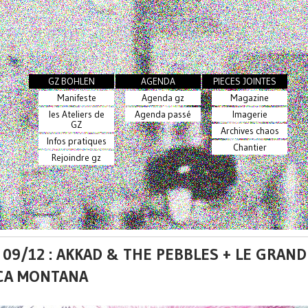
GZ BOHLEN
AGENDA
PIECES JOINTES
Manifeste
Agenda gz
Magazine
les Ateliers de
Agenda passé
Imagerie
GZ
Archives chaos
Infos pratiques
Chantier
Rejoindre gz
09/12 : AKKAD & THE PEBBLES + LE GRAND 
CA MONTANA