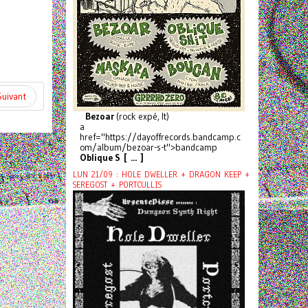
Suivant
Bezoar
(rock expé, It)
a
href="https://dayoffrecords.bandcamp.c
om/album/bezoar-s-t">bandcamp
Oblique S [ ... ]
LUN 21/09 : HOLE DWELLER + DRAGON KEEP +
SEREGOST + PORTCULLIS