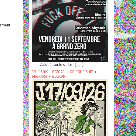
rement
Zalut à tou.te.s ! Le [ ... ]
JEU 17/09 : BEZOAR + OBLIQUE SHIT +
MASKARA + BOUCAN