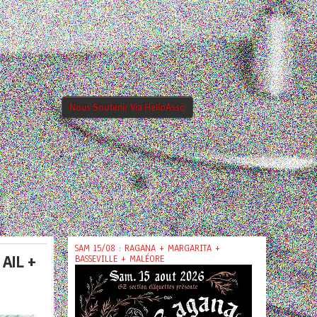
Nous Soutenir Via HelloAsso
SAM 15/08 : RAGANA + MARGARITA +
AIL +
BASSEVILLE + MALÉORE