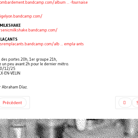
bombardement.bandcamp.com/album ... -fournaise
itigelyon.bandcamp.com/
 MILKSHAKE
arsenicmilkshake.bandcamp.com/
PLAÇANTS
esremplacants.bandcamp.com/alb ... empla-ants
 des portes 20h, 1er groupe 21h,
 un peu avant 2h pour le dernier métro.
20/12/25
LX-EN-VELIN
r Abraham Díaz.
Précédent