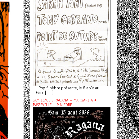
Pop funèbre présente, le 6 août au
Grrr [ ... ]
SAM 15/08 : RAGANA + MARGARITA +
BASSEVILLE + MALÉORE