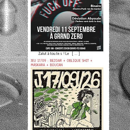
Zalut à tou.te.s ! Le [ ... ]
JEU 17/09 : BEZOAR + OBLIQUE SHIT +
MASKARA + BOUCAN