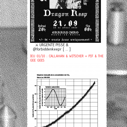
⚔️ URGENTE PISSE &
@forbiddenkeepr [ ... ]
JEU 01/10 : CALLAHAN & WITSCHER + PIF & THE
GEE GEES