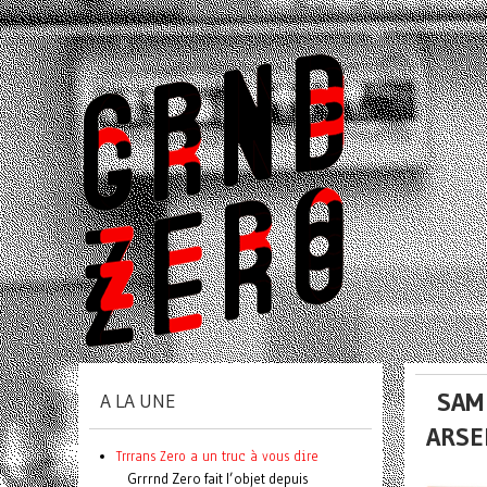
SAM
A LA UNE
ARSE
Trrrans Zero a un truc à vous dire
Grrrnd Zero fait l’objet depuis