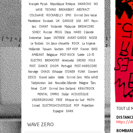
Kraspek Mysik
République Tchèque
ANARCHO
NO
WAVE
TECHNO
BREAKBEAT
ABSTRACT
COLDWAVE
ROCKABILLY
EMO
Grrrnd Zero Vaise
Macédoine
Euskadi
UK
GARAGE
USA
ART
Pays-
bas
CHANT
Finlande
Malaysie
BREAKCORE
SONIC
Russie
PROG
Ibiza
HARD
Islande
Indonésie
Japon
INTENSE
AVANT-GARDE
NOISE
Le Tostaki
Un lieux chouette
ROCK
La triperie
Hollande
Taiwan
Soutien
HIP HOP
France
BASS
AMBIANT
Belgique
POST-ROCK
Suède
LO-FI
ELECTRO
BREAKSTEP
Venezuela
GRIND
FOLK
POST
DANCE
DOOM
Portugal
POST-HARDCORE
Concert
Norvège
CHAOS
Ethiopie
STONER
FUNK
DISCO
Grand salon
Vidéo
Grrrnd Zero
NEW WAVE
Tadjikistan
lab
Nouvelle-Zélande
Pologne
Îles
Féroé
CLAP
Grrrnd Zero Gerland
KRAUTROCK
MENTAL
IMPRO
Italie
ACOUSTIQUE
UNDERGROUND
FREE
Afrique du Sud
MATH
Israel
ELECTROACOUSTIQUE
POP
Projection
TOUT LE 
Espagne
DARK
DISTANC
https://
WAVE ZERO
BOMBAR