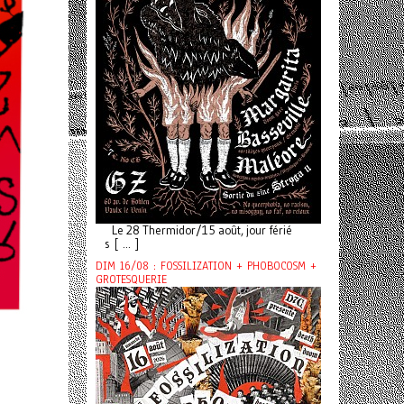
Le 28 Thermidor/15 août, jour férié
s [ ... ]
DIM 16/08 : FOSSILIZATION + PHOBOCOSM +
GROTESQUERIE