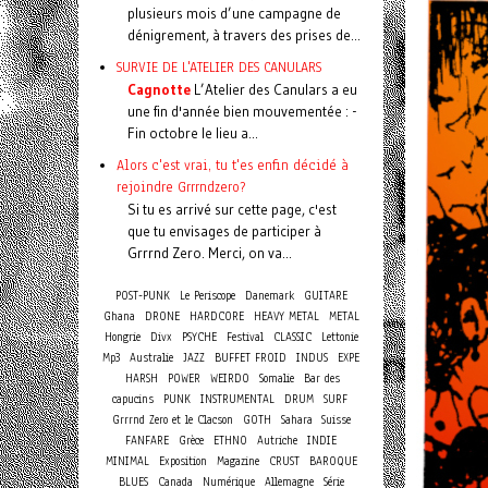
plusieurs mois d’une campagne de
dénigrement, à travers des prises de...
SURVIE DE L'ATELIER DES CANULARS
Cagnotte
L’Atelier des Canulars a eu
une fin d'année bien mouvementée : -
Fin octobre le lieu a...
Alors c'est vrai, tu t'es enfin décidé à
rejoindre Grrrndzero?
Si tu es arrivé sur cette page, c'est
que tu envisages de participer à
Grrrnd Zero. Merci, on va...
POST-PUNK
Le Periscope
Danemark
GUITARE
Ghana
DRONE
HARDCORE
HEAVY METAL
METAL
Hongrie
Divx
PSYCHE
Festival
CLASSIC
Lettonie
Mp3
Australie
JAZZ
BUFFET FROID
INDUS
EXPE
HARSH
POWER
WEIRDO
Somalie
Bar des
capucins
PUNK
INSTRUMENTAL
DRUM
SURF
Grrrnd Zero et le Clacson
GOTH
Sahara
Suisse
FANFARE
Grèce
ETHNO
Autriche
INDIE
MINIMAL
Exposition
Magazine
CRUST
BAROQUE
BLUES
Canada
Numérique
Allemagne
Série