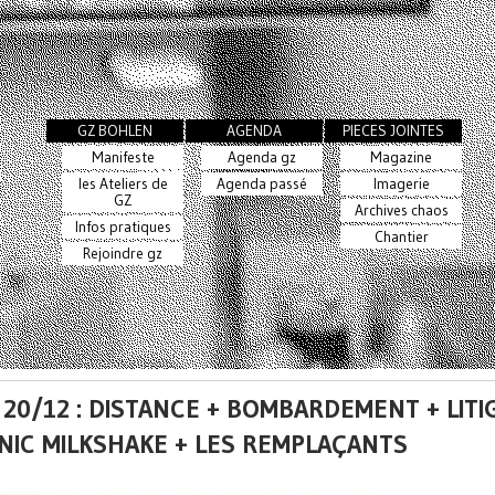
GZ BOHLEN
AGENDA
PIECES JOINTES
Manifeste
Agenda gz
Magazine
les Ateliers de
Agenda passé
Imagerie
GZ
Archives chaos
Infos pratiques
Chantier
Rejoindre gz
 20/12 : DISTANCE + BOMBARDEMENT + LITI
NIC MILKSHAKE + LES REMPLAÇANTS