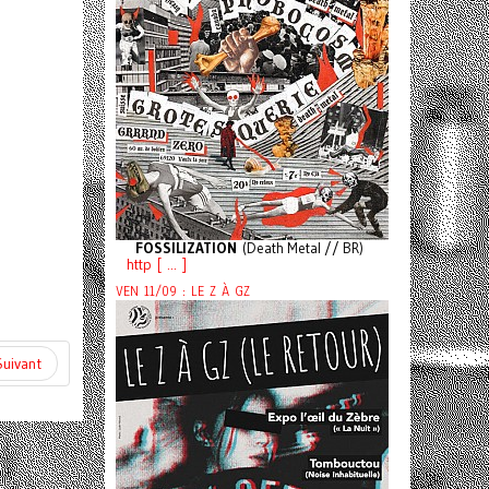
FOSSILIZATION
(Death Metal // BR)
http [ ... ]
VEN 11/09 : LE Z À GZ
Suivant