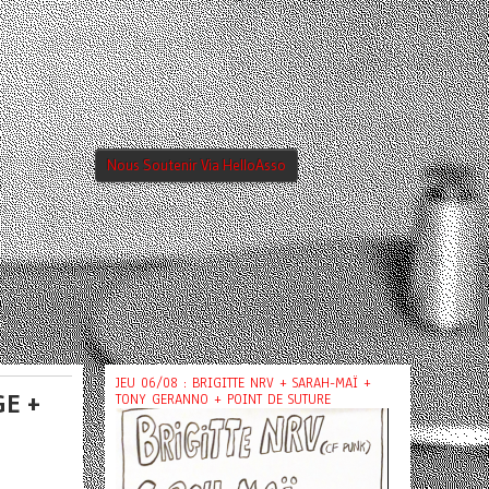
Nous Soutenir Via HelloAsso
JEU 06/08 : BRIGITTE NRV + SARAH-MAÏ +
GE +
TONY GERANNO + POINT DE SUTURE