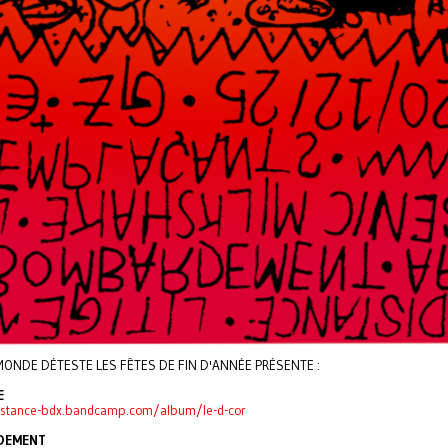
MONDE DÉTESTE LES FÊTES DE FIN D'ANNÉE PRÉSENTE :
E
distance-bdx.bandcamp.com/album/le-d-cor
DEMENT