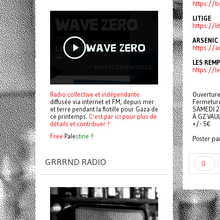
https://
LITIGE
https://l
ARSENIC
https://
LES REM
https://l
Radio collective et indépendante
Ouverture
diffusée via internet et FM, depuis mer
Fermeture
et terre pendant la flotille pour Gaza de
SAMEDI 
ce printemps.
C'est par ici pour plus de
À GZ VAU
détails et contribuer !
+/- 5€
Free
Pale
stine
!
Poster pa
GRRRND RADIO