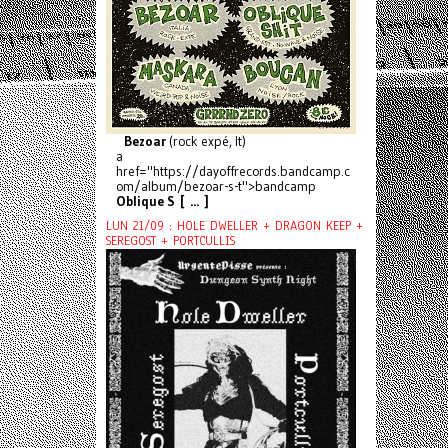
Bezoar
(rock expé, It)
a
href="https://dayoffrecords.bandcamp.c
om/album/bezoar-s-t">bandcamp
Oblique S [ ... ]
LUN 21/09 : HOLE DWELLER + DRAGON KEEP +
SEREGOST + PORTCULLIS