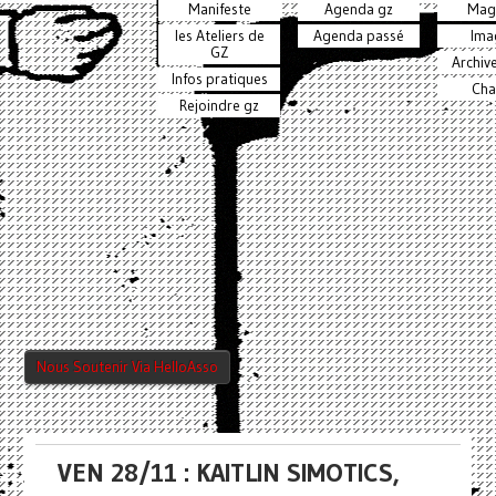
Manifeste
Agenda gz
Mag
les Ateliers de
Agenda passé
Ima
GZ
Archiv
Infos pratiques
Cha
Rejoindre gz
Nous Soutenir Via HelloAsso
VEN 28/11 : KAITLIN SIMOTICS,