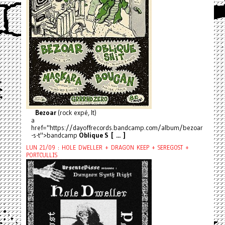
Bezoar
(rock expé, It)
a
href="https://dayoffrecords.bandcamp.com/album/bezoar
-s-t">bandcamp
Oblique S [ ... ]
LUN 21/09 : HOLE DWELLER + DRAGON KEEP + SEREGOST +
PORTCULLIS