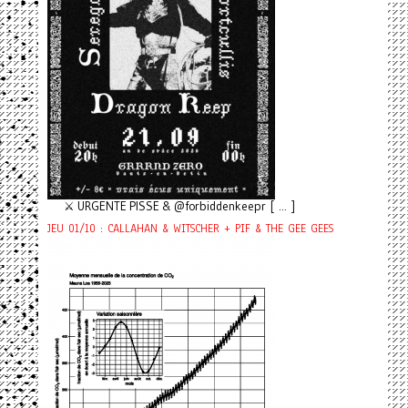
⚔️ URGENTE PISSE & @forbiddenkeepr [ ... ]
JEU 01/10 : CALLAHAN & WITSCHER + PIF & THE GEE GEES