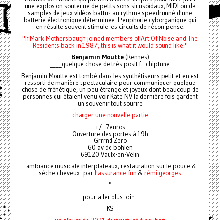
une explosion soutenue de petits sons sinusoïdaux, MIDI ou de
samples de jeux vidéos battus au rythme speedrunné d'une
batterie électronique déterminée. L'euphorie cyborganique qui
en résulte souvent stimule les circuits de récompense.
"If Mark Mothersbaugh joined members of Art Of Noise and The
Residents back in 1987, this is what it would sound like."
Benjamin Moutte
(Rennes)
____quelque chose de très positif - chiptune
Benjamin Moutte est tombé dans les synthétiseurs petit et en est
ressorti de manière spectaculaire pour communiquer quelque
chose de frénétique, un peu étrange et joyeux dont beaucoup de
personnes qui étaient venu voir Kate NV la dernière fois gardent
un souvenir tout sourire
charger une nouvelle partie
+/- 7euros
Ouverture des portes à 19h
Grrrnd Zero
60 av de bohlen
69120 Vaulx-en-Velin
ambiance musicale interplateaux, restauration sur le pouce &
sèche-cheveux par
l'assurance fun
&
rémi georges
°
pour aller plus loin :
KS