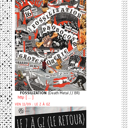
FOSSILIZATION
(Death Metal // BR)
http [ ... ]
VEN 11/09 : LE Z À GZ