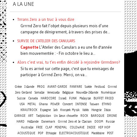
A LA UNE
Trrrans Zero a un truc à vous dire
Grrrnd Zero fait l’objet depuis plusieurs mois d’une
campagne de dénigrement, à travers des prises de...
SURVIE DE L'ATELIER DES CANULARS
Cagnotte
L’Atelier des Canulars a eu une fin d'année
bien mouvementée : - Fin octobre le lieu a...
Alors c'est vrai, tu t'es enfin décidé à rejoindre Grrrndzero?
Si tu es arrivé sur cette page, c'est que tu envisages de
participer à Grrrnd Zero. Merci, on va...
Grèce
Islande
PROG
AVANT-GARDE
FANFARE
Suède
Festival
Grrrnd
Zero Gerland
Somalie
Venezuela
Belgique
Nouvelle-Zélande
Numérique
Suisse
Canada
HARDCORE
Israel
FUNK
Malaysie
BUFFET FROID
Concert
USA
METAL
Ghana
POWER
INTENSE
Taiwan
ETHNO
KRAUTROCK
Espagne
lab
Kraspek Mysik
Vidéo
Hongrie
Ibiza
GARAGE
ART
Tadjikistan
Un lieux chouette
ROCK
BAROQUE
DRONE
HARD
Hollande
Danemark
Grrrnd Zero et le Clacson
DOOM
Russie
Australie
FREE
CLAP
MINIMAL
COLDWAVE
INDIE
HIP HOP
ACOUSTIQUE
POP
Ethiopie
ELECTROACOUSTIQUE
Macédoine
POST