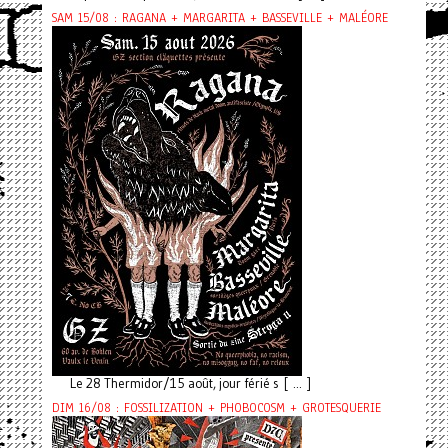
SAM 15/08 : RAGANA + MARGARITA + BASSEVILLE + MALÉORE
Le 28 Thermidor/15 août, jour férié s [ ... ]
DIM 16/08 : FOSSILIZATION + PHOBOCOSM + GROTESQUERIE