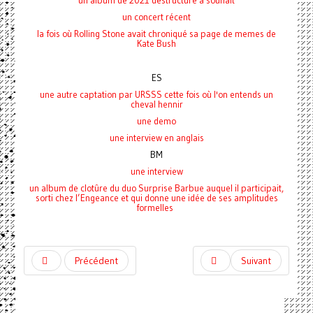
un album de 2021 destructuré à souhait
un concert récent
la fois où Rolling Stone avait chroniqué
sa page de memes de
Kate Bush
ES
une autre captation par URSSS cette fois où l'on entends un
cheval hennir
une demo
une interview en anglais
BM
une interview
un album de clotûre du duo Surprise Barbue auquel il participait,
sorti chez l’Engeance et qui donne une idée de ses amplitudes
formelles
Précédent
Suivant