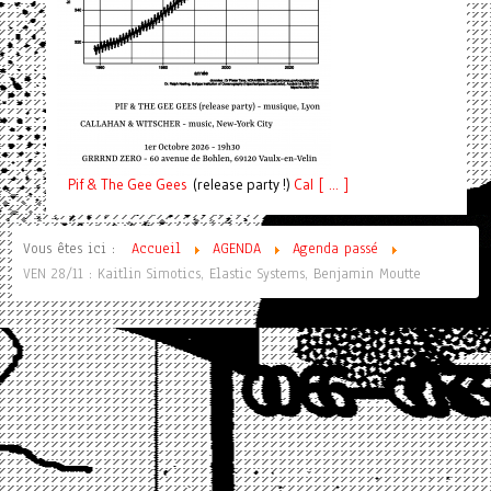
Pif
& The Gee Gees
(release party !)
C
a
l [ ... ]
Vous êtes ici :
Accueil
AGENDA
Agenda passé
VEN 28/11 : Kaitlin Simotics, Elastic Systems, Benjamin Moutte