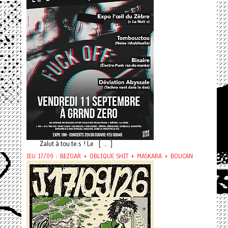
Zalut à tou.te.s ! Le [ ... ]
JEU 17/09 : BEZOAR + OBLIQUE SHIT + MASKARA + BOUCAN