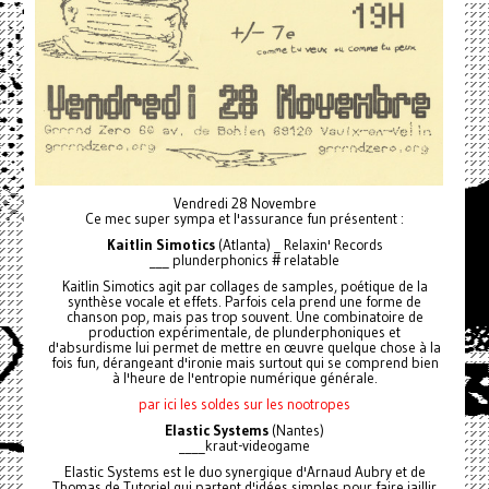
Vendredi 28 Novembre
Ce mec super sympa et l'assurance fun présentent :
Kaitlin Simotics
(Atlanta) _ Relaxin' Records
___ plunderphonics # relatable
Kaitlin Simotics agit par collages de samples, poétique de la
synthèse vocale et effets. Parfois cela prend une forme de
chanson pop, mais pas trop souvent. Une combinatoire de
production expérimentale, de plunderphoniques et
d'absurdisme lui permet de mettre en œuvre quelque chose à la
fois fun, dérangeant d'ironie mais surtout qui se comprend bien
à l'heure de l'entropie numérique générale.
par ici les soldes sur les nootropes
Elastic Systems
(Nantes)
____kraut-videogame
Elastic Systems est le duo synergique d'Arnaud Aubry et de
Thomas de Tutoriel qui partent d'idées simples pour faire jaillir