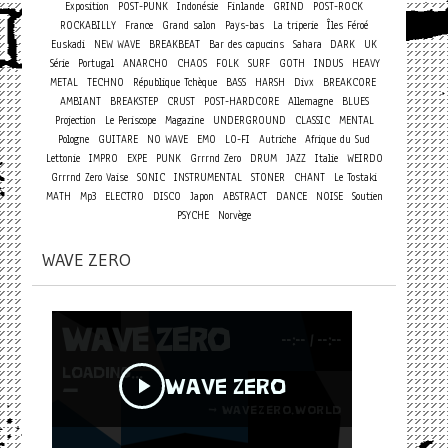
Exposition
POST-PUNK
Indonésie
Finlande
GRIND
POST-ROCK
ROCKABILLY
France
Grand salon
Pays-bas
La triperie
Îles Féroé
Euskadi
NEW WAVE
BREAKBEAT
Bar des capucins
Sahara
DARK
UK
Série
Portugal
ANARCHO
CHAOS
FOLK
SURF
GOTH
INDUS
HEAVY
METAL
TECHNO
République Tchèque
BASS
HARSH
Divx
BREAKCORE
AMBIANT
BREAKSTEP
CRUST
POST-HARDCORE
Allemagne
BLUES
Projection
Le Periscope
Magazine
UNDERGROUND
CLASSIC
MENTAL
Pologne
GUITARE
NO WAVE
EMO
LO-FI
Autriche
Afrique du Sud
Lettonie
IMPRO
EXPE
PUNK
Grrrnd Zero
DRUM
JAZZ
Italie
WEIRDO
Grrrnd Zero Vaise
SONIC
INSTRUMENTAL
STONER
CHANT
Le Tostaki
MATH
Mp3
ELECTRO
DISCO
Japon
ABSTRACT
DANCE
NOISE
Soutien
PSYCHE
Norvège
WAVE ZERO