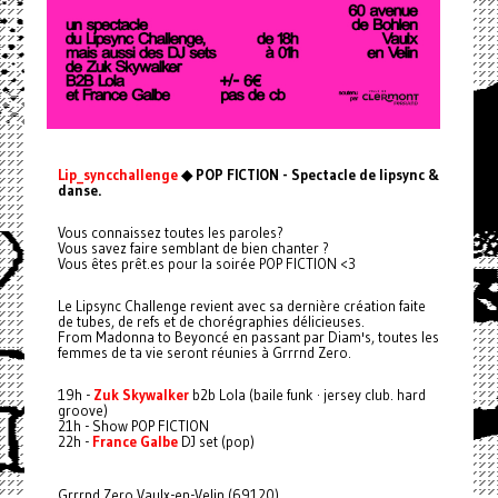
Lip_syncchallenge
◆ POP FICTION - Spectacle de lipsync &
danse.
Vous connaissez toutes les paroles?
Vous savez faire semblant de bien chanter ?
Vous êtes prêt.es pour la soirée POP FICTION <3
Le Lipsync Challenge revient avec sa dernière création faite
de tubes, de refs et de chorégraphies délicieuses.
From Madonna to Beyoncé en passant par Diam's, toutes les
femmes de ta vie seront réunies à Grrrnd Zero.
19h -
Zuk Skywalker
b2b Lola (baile funk · jersey club. hard
groove)
21h - Show POP FICTION
22h -
France Galbe
DJ set (pop)
Grrrnd Zero Vaulx-en-Velin (69120)