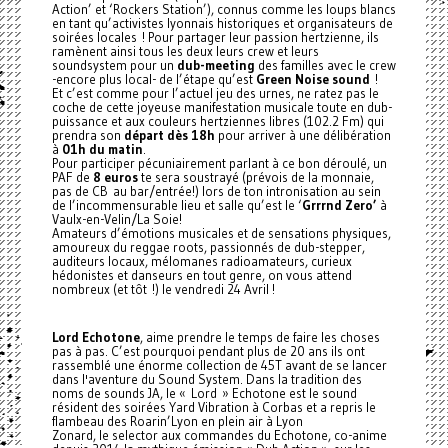
Action’ et ‘Rockers Station’), connus comme les loups blancs
en tant qu’activistes lyonnais historiques et organisateurs de
soirées locales ! Pour partager leur passion hertzienne, ils
ramènent ainsi tous les deux leurs crew et leurs
soundsystem pour un
dub-meeting
des familles avec le crew
-encore plus local- de l’étape qu’est
Green Noise sound
!
Et c’est comme pour l’actuel jeu des urnes, ne ratez pas le
coche de cette joyeuse manifestation musicale toute en dub-
puissance et aux couleurs hertziennes libres (102.2 Fm) qui
prendra son
départ dès 18h
pour arriver à une délibération
à
01h du matin
.
Pour participer pécuniairement parlant à ce bon déroulé, un
PAF de
8 euros
te sera soustrayé (prévois de la monnaie,
pas de CB au bar/entrée!) lors de ton intronisation au sein
de l’incommensurable lieu et salle qu’est le ‘
Grrrnd Zero’
à
Vaulx-en-Velin/La Soie!
Amateurs d’émotions musicales et de sensations physiques,
amoureux du reggae roots, passionnés de dub-stepper,
auditeurs locaux, mélomanes radioamateurs, curieux
hédonistes et danseurs en tout genre, on vous attend
nombreux (et tôt !) le vendredi 24 Avril !
Lord Echotone
, aime prendre le temps de faire les choses
pas à pas. C’est pourquoi pendant plus de 20 ans ils ont
rassemblé une énorme collection de 45T avant de se lancer
dans l'aventure du Sound System. Dans la tradition des
noms de sounds JA, le « Lord » Echotone est le sound
résident des soirées Yard Vibration à Corbas et a repris le
flambeau des Roarin’Lyon en plein air à Lyon
Zonard, le selector aux commandes du Echotone, co-anime