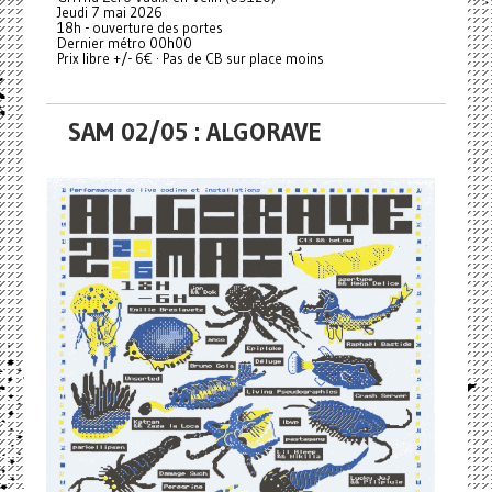
Jeudi 7 mai 2026
18h - ouverture des portes
Dernier métro 00h00
Prix libre +/- 6€ · Pas de CB sur place moins
SAM 02/05 : ALGORAVE