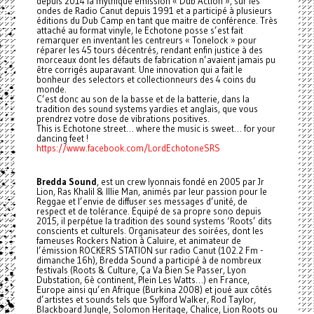
depuis 2014 la mythique émission « Dub Action », sur les
ondes de Radio Canut depuis 1991 et a participé à plusieurs
éditions du Dub Camp en tant que maitre de conférence. Très
attaché au format vinyle, le Echotone posse s’est fait
remarquer en inventant les centreurs « Tonelock » pour
réparer les 45 tours décentrés, rendant enfin justice à des
morceaux dont les défauts de fabrication n’avaient jamais pu
être corrigés auparavant. Une innovation qui a fait le
bonheur des selectors et collectionneurs des 4 coins du
monde.
C’est donc au son de la basse et de la batterie, dans la
tradition des sound systems yardies et anglais, que vous
prendrez votre dose de vibrations positives.
This is Echotone street… where the music is sweet… for your
dancing feet !
https://www.facebook.com/LordEchotoneSRS
Bredda Sound
, est un crew lyonnais fondé en 2005 par Jr
Lion, Ras Khalil & Illie Man, animés par leur passion pour le
Reggae et l’envie de diffuser ses messages d’unité, de
respect et de tolérance. Équipé de sa propre sono depuis
2015, il perpétue la tradition des sound systems ‘Roots’ dits
conscients et culturels. Organisateur des soirées, dont les
fameuses Rockers Nation à Caluire, et animateur de
l’émission ROCKERS STATION sur radio Canut (102.2 Fm -
dimanche 16h), Bredda Sound a participé à de nombreux
festivals (Roots & Culture, Ça Va Bien Se Passer, Lyon
Dubstation, 6è continent, Plein Les Watts…) en France,
Europe ainsi qu’en Afrique (Burkina 2008) et joué aux côtés
d’artistes et sounds tels que Sylford Walker, Rod Taylor,
Blackboard Jungle, Solomon Heritage, Chalice, Lion Roots ou