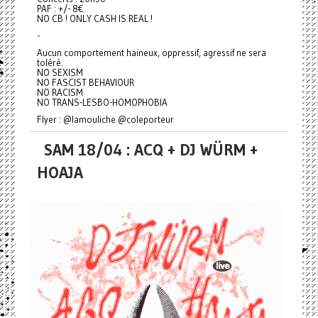
PAF : +/- 8€
NO CB ! ONLY CASH IS REAL !
-
Aucun comportement haineux, oppressif, agressif ne sera
toléré.
NO SEXISM
NO FASCIST BEHAVIOUR
NO RACISM
NO TRANS-LESBO-HOMOPHOBIA
Flyer : @lamouliche @coleporteur
SAM 18/04 : ACQ + DJ WÜRM +
HOAJA