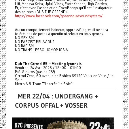
Hifi, Manssa Keita, Upfull Vibes, EarthKeeper, High Garden,…
Et, c’est avec l’association CocoBongo qu’il est l’instigateur
des soirées «DUB THE GRRRND»!
https://www.facebook.com/greennoisesoundsystem/
Aucun comportement haineux, oppressif, agressif ne sera
toléré, pas de potes à quentin ni reloux en tous genres
NO SEXISM
NO FASCIST BEHAVIOUR
NO RACISM
NO TRANS-LESBO-HOMOPHOBIA
Dub The Grrrnd #5 – Meeting lyonnais
Vendredi 24 Avril 2026 / 18h00 – 01h00
Paf : 8 euros (pas de CB!)
Grrrnd Zero, 60 avenue de Bohlen 69120 Vaulx-en-Velin / La
Soie
Métro A & Tram T3 : arrêt ‘La Soie’.
MER 22/04 : UNDERGANG +
CORPUS OFFAL + VOSSER