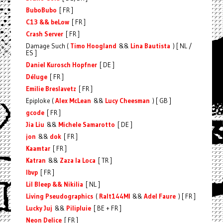
BuboBubo
[ FR ]
C13 && beLow
[ FR ]
Crash Server
[ FR ]
Damage Such (
Timo Hoogland
&&
Lina Bautista
) [ NL /
ES ]
Daniel Kurosch Hopfner
[ DE ]
Déluge
[ FR ]
Emilie Breslavetz
[ FR ]
Epiploke (
Alex McLean
&&
Lucy Cheesman
) [ GB ]
gcode
[ FR ]
Jia Liu
&&
Michele Samarotto
[ DE ]
jon
&&
dok
[ FR ]
Kaamtar
[ FR ]
Katran
&&
Zaza la Loca
[ TR ]
lbvp
[ FR ]
Lil Bleep && Nikilia
[ NL ]
Living Pseudographics
(
Ralt144MI
&&
Adel Faure
) [ FR ]
Lucky Juj
&&
Pilipluie
[ BE + FR ]
Neon Delice
[ FR ]