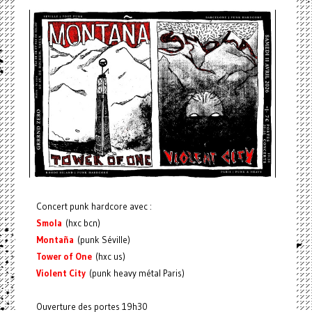
Concert punk hardcore avec :
Smola
(hxc bcn)
Montaña
(punk Séville)
Tower of One
(hxc us)
Violent City
(punk heavy métal Paris)
Ouverture des portes 19h30