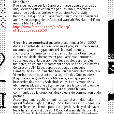
King Shiloh.
Piliers du reggae sur la région Lyonnaise depuis plus de 15
ans, Bredda Sound est animé par Ras Khalil, mc/chant,
auteur de quelques sorties vinyles (Lion Roots, Livity
Records…) et qu’on a pu apercevoir au micro ces dernières
années en compagnie de Rootikal Warriah, Revelation Hifi ou
encore Mankind Hifi.
https://www.facebook.com/profile.php?
id=100000490991059
Green Noise soundsystem
, artisanalement créé en 2007
dans les pentes de la Croix-Rousse à Lyon, s’illustre comme
un soundsystem reggae dub, tels les traditionnels
soundsystems jamaïcains. C’est en voulant partager cette
culture musicale alternative et populaire que l’amour du
roots reggae, et la passion des dubs et steppers les plus
futuristes, se voient puissamment sonorisés par les 8kWatts
de caissons DIY. Et ce, depuis des plages sauvages
Camarguaises jusqu’au chapiteau du Karnaval Humanitaire à
Villeurbanne, en passant par la tournée des Dub Invaders
(High Tone crew) de Brest à Marseille, ainsi que par les
brasseries des monts Ardéchois et les friches lyonnaises,
etc… Après plus d’une décennie derrière la control tower, le
sélecteur et opérateur ‘NK’ oeuvre aujourd’hui aux
commandes de la sono, fort des valeurs de communion et de
partage.
Accompagnant régulièrement l’artiste (et ami) dubmaker
qu’est Natural High Dub (High Tone) lors de ses tournées, il a
une préférence affirmée pour partager le ‘strictly vinyls’ avec
les artistes (et amis) que sont Rootikal Warriah, Natural Hifi,
Green Tingz, Dub Addict, Dawa Hifi, WoodBlock, DreadLyon