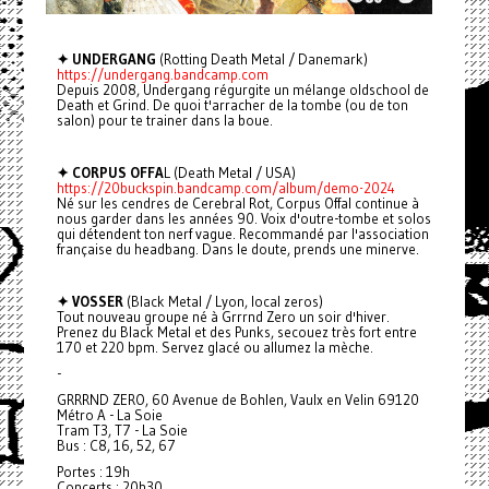
✦ UNDERGANG
(Rotting Death Metal / Danemark)
https://undergang.bandcamp.com
Depuis 2008, Undergang régurgite un mélange oldschool de
Death et Grind. De quoi t'arracher de la tombe (ou de ton
salon) pour te trainer dans la boue.
✦ CORPUS OFFA
L (Death Metal / USA)
https://20buckspin.bandcamp.com/album/demo-2024
Né sur les cendres de Cerebral Rot, Corpus Offal continue à
nous garder dans les années 90. Voix d'outre-tombe et solos
qui détendent ton nerf vague. Recommandé par l'association
française du headbang. Dans le doute, prends une minerve.
✦ VOSSER
(Black Metal / Lyon, local zeros)
Tout nouveau groupe né à Grrrnd Zero un soir d'hiver.
Prenez du Black Metal et des Punks, secouez très fort entre
170 et 220 bpm. Servez glacé ou allumez la mèche.
-
GRRRND ZERO, 60 Avenue de Bohlen, Vaulx en Velin 69120
Métro A - La Soie
Tram T3, T7 - La Soie
Bus : C8, 16, 52, 67
Portes : 19h
Concerts : 20h30