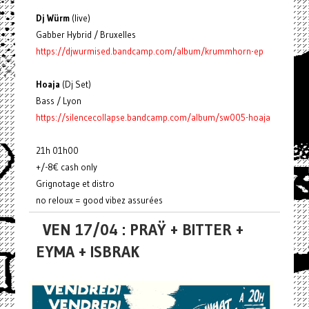
Dj Würm
(live)
Gabber Hybrid / Bruxelles
https://djwurmised.bandcamp.com/album/krummhorn-ep
Hoaja
(Dj Set)
Bass / Lyon
https://silencecollapse.bandcamp.com/album/sw005-hoaja
21h 01h00
+/-8€ cash only
Grignotage et distro
no reloux = good vibez assurées
VEN 17/04 : PRAŸ + BITTER +
EYMA + ISBRAK