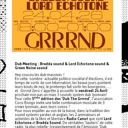
Dub Meeting : Bredda sound & Lord Echotone sound &
Green Noise sound
Hey coucou les dub-massives !
En cette -sombre- actualité politico-sociétal d’élections, il est
temps de sortir de son hibernation, les beaux jours pointent
leurs bouts de nez, le printemps fait sortir les bourgeons, ….
et Grrrnd Zero s’apprête à accueillir le
vendredi 24 Avril
prochain non pas un mais 3 sounds system dub lyonnais!
ème
Pour cette
5
édition des ‘Dub The Grrrnd’
, l’association
Coco Bongo invite une belle combinaison musicale de 3
crews lyonnais, avec leurs sonos !
Pour nous enjailler au son de la basse, dans la tradition des
sound systems yardies et anglais, les 2 animateurs et
activistes de la libre et libertaire
Radio Canut
que sont
Lord
Echotone
et
Bredda Sound
. De véritables ‘tauliers’ de cette
radio -la plus rebelle- (respectivement de l’émission ‘Dub