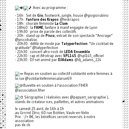
Avec au programme :
- 16h : Set de
Gio
, footwork, jungle, house @giogiorubino
- 17h :
fanfare des Krapos
@leskrapos
- 18h : chorale féministe
La Clam
- 18h40 : la
FAME
, fanfare à manif engagée de Lyon
- 19h30 : prise de parole des collectifs
- 20h : stand up de
Pisco
, extrait de son spectacle "Ancrage"
@piscobalzac
- 20h30 : défilé de mode par
Tatyperfection
"Un cocktail de
gratitude" @tatyperfection
- 21h30 : concert afro-rock de
LEDA Ensemble
- 22h30 : rap et Afrotrap avec
SPL145
@spl145_officiel
- 23h30 : DJ-set animé par
DJAdams
@dj_adams_224
Repas en soutien au collectif solidarité entre femmes à
la rue @solidaritefemmesalarue69
Buvette en soutien à l'association FIHER
@association.fiher
Sérigraphie ( réalisées avec @papyart_serigraphie ),
stands de créateur·ices, paillettes, et autres animations
le samedi 25 avril, de 16h à 1h
au Grrrnd Zéro, 60 rue Bohlen, Vaulx-en-Velin
Prix : -/+ 8€, les bénéfices seront reversés à notre
association
pas de cb