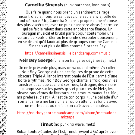
ℂ𝕒𝕞𝕖𝕝𝕝𝕚𝕒
𝕊𝕚𝕟𝕖𝕟𝕤𝕚𝕤
(punk hardcore, lyon-paris)
Que faire quand nous prend un sentiment de rage
incontrôlable, nous laissant avec une seule envie, celle de
tout détruire ? Ici, Camellia Sinensis propose une réponse
des plus viscérales, avec un punk hardcore abrasif, parmi ce
qui se fait le mieux dans cette angoissante fRance. Un
ouragan musical et brutal parfait pour contempler une
voiture de keufs brûler ou le monde s’écrouler doucement,
en se disant qu’il faudrait plus de groupes comme Camellia
Sinensis et plus de filles comme Florence Rey.
https://camelliasinensislille.bandcamp.com/music
ℕ𝕠𝕚𝕣
𝔹𝕠𝕪
𝔾𝕖𝕠𝕣𝕘𝕖
(chanson française dégénérée, metz)
On ne le présente plus, mais on va quand même s’y coller.
Noir Boy George est une des figures de proue de cette
obscure Triple Alliance internationale de l’Est : armé d’une
boîte à rythmes, Noir Boy George chante le froid, ces villes
sinistres et ce que cachent ses rues, la drogue, des visions
d’angoisse sur les pavés gris et pourpres de Metz, les
obsessions vêtues de flecktarn, des amours manquées. Moi,
ma préférée, c’est « À l’est de ton corps », une ballade d’un
romantisme à me faire chialer où on attend les lundis avec
un marteau et où on fait son café avec un couteau.
https://noirboygeorge.bandcamp.com/album/methadone-
mixtape
𝕋𝕚𝕞
ü
𝕥
(no punk no wave, metz)
Ruban toutes-étoiles de l’Est, Timüt revient à GZ après avoir