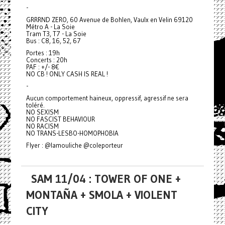
-
GRRRND ZERO, 60 Avenue de Bohlen, Vaulx en Velin 69120
Métro A - La Soie
Tram T3, T7 - La Soie
Bus : C8, 16, 52, 67
Portes : 19h
Concerts : 20h
PAF : +/- 8€
NO CB ! ONLY CASH IS REAL !
-
Aucun comportement haineux, oppressif, agressif ne sera
toléré.
NO SEXISM
NO FASCIST BEHAVIOUR
NO RACISM
NO TRANS-LESBO-HOMOPHOBIA
Flyer : @lamouliche @coleporteur
SAM 11/04 : TOWER OF ONE +
MONTAÑA + SMOLA + VIOLENT
CITY