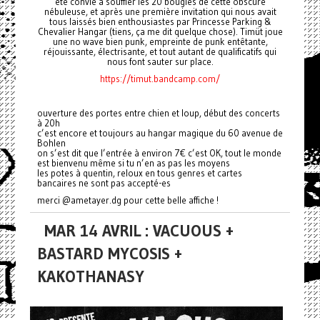
été convié à souffler les 20 bougies de cette obscure
nébuleuse, et après une première invitation qui nous avait
tous laissés bien enthousiastes par Princesse Parking &
Chevalier Hangar (tiens, ça me dit quelque chose). Timüt joue
une no wave bien punk, empreinte de punk entêtante,
réjouissante, électrisante, et tout autant de qualificatifs qui
nous font sauter sur place.
https://timut.bandcamp.com/
ouverture des portes entre chien et loup, début des concerts
à 20h
c’est encore et toujours au hangar magique du 60 avenue de
Bohlen
on s’est dit que l’entrée à environ 7€ c’est OK, tout le monde
est bienvenu même si tu n’en as pas les moyens
les potes à quentin, reloux en tous genres et cartes
bancaires ne sont pas accepté-es
merci @ametayer.dg pour cette belle affiche !
MAR 14 AVRIL : VACUOUS +
BASTARD MYCOSIS +
KAKOTHANASY