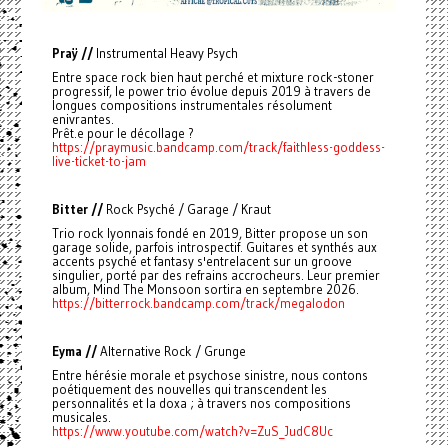
Praÿ //
Instrumental Heavy Psych
Entre space rock bien haut perché et mixture rock-stoner
progressif, le power trio évolue depuis 2019 à travers de
longues compositions instrumentales résolument
enivrantes.
Prêt.e pour le décollage ?
https://praymusic.bandcamp.com/track/faithless-goddess-
live-ticket-to-jam
Bitter //
Rock Psyché / Garage / Kraut
Trio rock lyonnais fondé en 2019, Bitter propose un son
garage solide, parfois introspectif. Guitares et synthés aux
accents psyché et fantasy s'entrelacent sur un groove
singulier, porté par des refrains accrocheurs. Leur premier
album, Mind The Monsoon sortira en septembre 2026.
https://bitterrock.bandcamp.com/track/megalodon
Eyma //
Alternative Rock / Grunge
Entre hérésie morale et psychose sinistre, nous contons
poétiquement des nouvelles qui transcendent les
personnalités et la doxa ; à travers nos compositions
musicales.
https://www.youtube.com/watch?v=ZuS_JudC8Uc