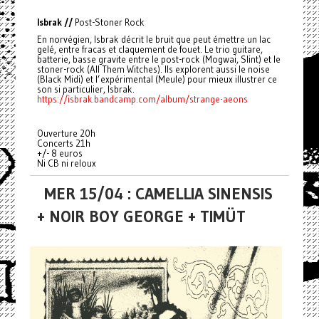
Isbrak //
Post-Stoner Rock
En norvégien, Isbrak décrit le bruit que peut émettre un lac
gelé, entre fracas et claquement de fouet. Le trio guitare,
batterie, basse gravite entre le post-rock (Mogwai, Slint) et le
stoner-rock (All Them Witches). Ils explorent aussi le noise
(Black Midi) et l’expérimental (Meule) pour mieux illustrer ce
son si particulier, Isbrak.
https://isbrak.bandcamp.com/album/strange-aeons
Ouverture 20h
Concerts 21h
+/- 8 euros
Ni CB ni reloux
MER 15/04 : CAMELLIA SINENSIS
+ NOIR BOY GEORGE + TIMÜT