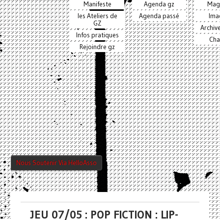
Manifeste
Agenda gz
Mag
les Ateliers de
Agenda passé
Ima
GZ
Archiv
Infos pratiques
Cha
Rejoindre gz
Nous Soutenir Via HelloAsso
JEU 07/05 : POP FICTION : LIP-