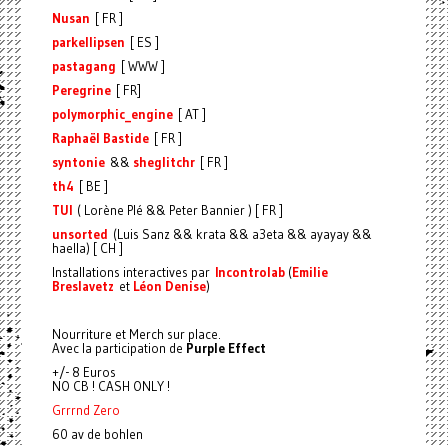
Nusan
[ FR ]
parkellipsen
[ ES ]
pastagang
[ WWW ]
Peregrine
[ FR]
polymorphic_engine
[ AT ]
Raphaël Bastide
[ FR ]
syntonie
&&
sheglitchr
[ FR ]
th4
[ BE ]
TUI
( Lorène Plé && Peter Bannier ) [ FR ]
unsorted
(Luis Sanz && krata && a3eta && ayayay &&
haella) [ CH ]
Installations interactives par
Incontrolab
(
Emilie
Breslavetz
et
Léon Denise
)
Nourriture et Merch sur place.
Avec la participation de
Purple Effect
+/- 8 Euros
NO CB ! CASH ONLY !
Grrrnd Zero
60 av de bohlen