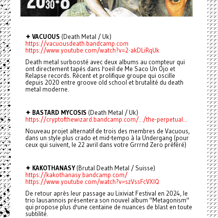
✦ VACUOUS
(Death Metal / Uk)
https://vacuousdeath.bandcamp.com
https://www.youtube.com/watch?v=2-akDLiRqUk
Death metal surboosté avec deux albums au compteur qui
ont directement tapés dans l'oeil de Me Saco Un Ojo et
Relapse records. Récent et prolifique groupe qui oscille
depuis 2020 entre groove old school et brutalité du death
metal moderne.
✦ BASTARD MYCOSIS
(Death Metal / Uk)
https://cryptofthewizard.bandcamp.com/.../the-perpetual...
Nouveau projet alternatif de trois des membres de Vacuous,
dans un style plus crado et mid-tempo à la Undergang (pour
ceux qui suivent, le 22 avril dans votre Grrrnd Zero préféré)
✦ KAKOTHANASY
(Brutal Death Metal / Suisse)
https://kakothanasy.bandcamp.com/
https://www.youtube.com/watch?v=szVssFcVXIQ
De retour après leur passage au Lixiviat Festival en 2024, le
trio lausannois présentera son nouvel album "Metagonism"
qui propose plus d'une centaine de nuances de blast en toute
subtilité.