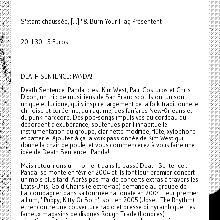
S'étant chaussée, [...]" & Burn Your Flag Présentent :
20 H 30 - 5 Euros
DEATH SENTENCE: PANDA!
Death Sentence: Panda! c'est Kim West, Paul Costuros et Chris
Dixon, un trio de musiciens de San Francisco. Ils ont un son
unique et ludique, qui s'inspire largement de la folk traditionnelle
chinoise et coréenne, du ragtime, des fanfares New-Orleans et
du punk hardcore. Des pop-songs impulsives au cordeau qui
débordent d'exubérance, soutenues par l'inhabituelle
instrumentation du groupe, clarinette modifiée, flûte, xylophone
et batterie. Ajoutez à ça la voix passionnée de Kim West qui
donne la chair de poule, et vous commencerez à vous faire une
idée de Death Sentence : Panda!
Mais retournons un moment dans le passé.Death Sentence :
Panda! se monte en février 2004 et ils font leur premier concert
un mois plus tard. Après pas mal de concerts extras à travers les
Etats-Unis, Gold Chains (electro-rap) demande au groupe de
l'accompagner dans sa tournée nationale en 2004. Leur premier
album, "Puppy, Kitty Or Both" sort en 2005 (Upset! The Rhythm)
et rencontre une couverture radio et presse dithyrambique. Les
fameux magasins de disques Rough Trade (Londres)