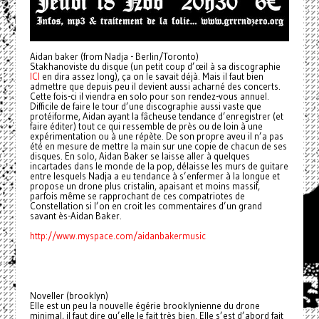
Aidan baker (from Nadja - Berlin/Toronto)
Stakhanoviste du disque (un petit coup d’œil à sa discographie
ICI
en dira assez long), ça on le savait déjà. Mais il faut bien
admettre que depuis peu il devient aussi acharné des concerts.
Cette fois-ci il viendra en solo pour son rendez-vous annuel.
Difficile de faire le tour d’une discographie aussi vaste que
protéiforme, Aidan ayant la fâcheuse tendance d’enregistrer (et
faire éditer) tout ce qui ressemble de près ou de loin à une
expérimentation ou à une répète. De son propre aveu il n’a pas
été en mesure de mettre la main sur une copie de chacun de ses
disques. En solo, Aidan Baker se laisse aller à quelques
incartades dans le monde de la pop, délaisse les murs de guitare
entre lesquels Nadja a eu tendance à s’enfermer à la longue et
propose un drone plus cristalin, apaisant et moins massif,
parfois même se rapprochant de ces compatriotes de
Constellation si l’on en croit les commentaires d’un grand
savant ès-Aidan Baker.
http://www.myspace.com/aidanbakermusic
Noveller (brooklyn)
Elle est un peu la nouvelle égérie brooklynienne du drone
minimal, il faut dire qu’elle le fait très bien. Elle s’est d’abord fait