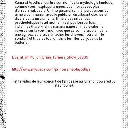
Rama of Ayodhya, qui tire son nom de la mythologie hindoue,
comme vous l'expliquera mieux que moi et avec plus
d'erreurs wikipedia. Un trio guitare, synthé, percussions qui
aime à communier avec le public en distribuant cloches et
divers petits instruments. Il mêle des influences
psychédéliques (acid mother n'est pas loin parfois...),
indiennes (hare krishna nanana nanère), médiévales (la
réverbe sur la voix... mon dieu que ça sonnerait bien dans
une église... et ferait s'arracher les cheveux notre ami le
sondier) et tribales (oui on aime les filles qui joue de la
batterie!).
Live_at_WFMU_on_Brian_Turners_Show_51209
http://www.myspace.com/princeramaofayodhya
Petite vidéo de leur concert de l'an passé au Grrrnd (powered by
stephoune):