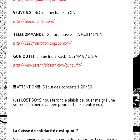
VEUVE S.S
: HxC de méchants LYON
http://veuves.tumblr.com/
TELECOMMANDE
: Guitare, basse... LA GUILL' LYON
http://6128frustration.blogspot.com/
GUN OUTFIT
: True Indie Rock OLYMPIA / U.S.A
http://www.perennialdeath.com/gunoutfit/
_________
!!! ATTENTION!!! Début des concerts à 20h30
(Les LOST BOYS nous feront le plaisir de jouer malgré une
soirée déjà bien occupée pour certains d'entre eux)
_________
La Caisse de soli­da­rité c est quoi ?
Se retrou­­ver avec les flics sur le dos, menotté, la gueule par