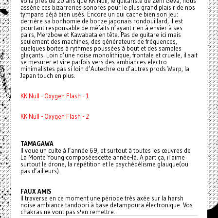
Voilà près de 20 ans que KK Null, le guitariste de Zeni Geva, nous
assène ces bizarreries sonores pour le plus grand plaisir de nos
tympans déjà bien usés. Encore un qui cache bien son jeu:
derrière sa bonhomie de bonze japonais rondouillard, il est
pourtant responsable de méfaits n’ayant rien à envier à ses
pairs, Merzbow et Kawabata en tête. Pas de guitare ici mais
seulement des machines, des générateurs de fréquences,
quelques boites à rythmes poussées à bout et des samples
glaçants. Loin d’une noise monolithique, frontale et cruelle, il sait
se mesurer et vire parfois vers des ambiances electro
minimalistes pas si loin d’Autechre ou d’autres prods Warp, la
Japan touch en plus.
KK Null - Oxygen Flash - 1
KK Null - Oxygen Flash - 2
TAMAGAWA
Il voue un culte à l’année 69, et surtout à toutes les œuvres de
La Monte Young composéescette année-là. A part ça, il aime
surtout le drone, la répétition et le psychédélisme glauque(ou
pas d’ailleurs).
FAUX AMIS
Il traverse en ce moment une période très axée sur la harsh
noise ambiance tandoori à base detampoura électronique. Vos
chakras ne vont pas s'en remettre.