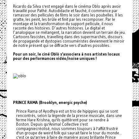
Ricardo da Silva s'est engagé dans le cinéma Oblo aprés avoir
travaillé pour Pathé. Autodidacte et fauché, il commence par
ramasser des pellicules de films le soir dans les poubelles. Il les
gratte, les peint, les brûle et finit par les recomposer. Par le
montage et la transformation du support pellicule, il nous
raconte des histoires. D’autres histoires. Le digital et
l’analogique se mélangent, la narration devient un terrain de jeu.
Cartoons fascistes, travelling dans des supermarchés, discours
de propagande et dystopies consuméristes deviennent le miroir
de notre présent qui se diffracte vers d'autres possibles.
Pour un soir, le ciné Oblò s'associera à nos artistes locaux
pour des performances vidéo/noise uniques !
PRINCE RAMA (Brooklyn, energic psyche)
Prince Rama of Ayodhya est un trio de hipippies qui se sont
rencontrés, selon la légende de la presse musicale, dans une
ferme Hare Krishna, qu'ils quittèrent pour se rendre à
Boston. Depuis qu'Animal Collective s'est
compagniecréolisé, nous sommes toujours à l'affût frustré
d'un groupe de weird folk qui saurait faire le tour du monde...
c'est ce qu'arrive à faire de manière assez brillante Prince