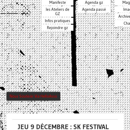
Manifeste
Agenda gz
Mag
les Ateliers de
Agenda passé
Ima
GZ
Archiv
Infos pratiques
Cha
Rejoindre gz
Nous Soutenir Via HelloAsso
JEU 9 DÉCEMBRE : SK FESTIVAL