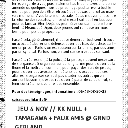
terre, en garde à vue, puis fina­le­ment au tri­­bu­­nal avec une bonne
amende ou quel­­ques mois de prison , ça peut arri­ver à tout le
monde pour peu de s être retrouvé au mau­vais endroit au mau­
vais moment... Avec la ten­sion sociale liée au mou­ve­ment contre
la réforme des retrai­tes, le moin­­dre écart suffit et il en faut peu
pour se faire arrê­ter. Déjà, les pre­miè­res condam­na­tions tom­
bent : à Meaux et à Dijon, deux jeunes ont ramassé un mois
ferme pour jets de pro­jec­ti­les.
Face à cela, géné­­ra­­le­­ment, il faut se démer­­der tout seul : trou­­ver
un avocat, élaborer une défense, payer des frais de jus­­tice, can­­ti­­
ner en prison. Parfois on est sou­­tenu par la famille, par des amis,
par un syn­­di­­cat. Parfois non, en tout cas ce n est pas suf­­fi­­sant.
Face à la répres­­sion, à la police, à la jus­­tice, il devient néces­­saire
de s orga­­ni­­ser. S orga­­ni­­ser sur du long terme pour trou­­ver de la
thune et la mettre en commun, pour payer des frais de jus­­tice,
pour trou­­ver des avo­­cats com­pé­tents qui s occu­­pent de ces
affai­­res. S orga­­ni­­ser ce n est pas « aider les autres qui en
auraient besoin », c est se retrou­­ver à partir de ce qu on vit, se
tenir concrè­­te­­ment et faire face ensem­­ble.
Pour des témoi­gna­ges, infor­ma­tions : 06-43-08-50-32
cais­se­de­so­li­da­rite@
JEU 4 NOV // KK NULL +
TAMAGAWA + FAUX AMIS @ GRND
GERLAND