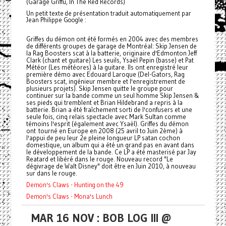
(Garage Griffu, In The Red Records)
Un petit texte de présentation traduit automatiquement par
Jean Philippe Google :
Griffes du démon ont été formés en 2004 avec des membres
de différents groupes de garage de Montréal: Skip Jensen de
la Rag Boosters scat à la batterie, originaire d'Edmonton Jeff
Clark (chant et guitare) Les seuils, Ysaël Pepin (basse) et Pat
Météor (Les météores) à la guitare. Ils ont enregistré leur
première démo avec Edouard Laroque (Del-Gators, Rag
Boosters scat, ingénieur membre et l'enregistrement de
plusieurs projets). Skip Jensen quitte le groupe pour
continuer sur la bande comme un seul homme Skip Jensen &
ses pieds qui tremblent et Brian Hildebrand a repris à la
batterie. Brian a été fraîchement sorti de l'confusers et une
seule fois, cinq relais spectacle avec Mark Sultan comme
témoins l'esprit (également avec Ysaël). Griffes du démon
ont tourné en Europe en 2008 (25 avril to Juin 2ème) à
l'appui de peu leur 2e pleine longueur LP satan cochon
domestique, un album qui a été un grand pas en avant dans
le développement de la bande. Ce LP a été masterisé par Jay
Reatard et libéré dans le rouge. Nouveau record "Le
dégivrage de Walt Disney" doit être en Juin 2010, à nouveau
sur dans le rouge.
Demon's Claws - Hunting on the 49
Demon's Claws - Mona's Lunch
MAR 16 NOV : BOB LOG III @