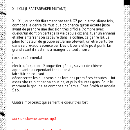
XIU XIU (HEARTBREAKER MUTANT)
Xiu Xiu, qu'on fait fièrement passer à GZ pour la troisième fois,
compose le genre de musique poignante qu'on écoute juste
avant de prendre une décision très difficile (rompre avec
quelqu'un dont on partage la vie depuis dix ans, tuer un ennemi
et aller enterrer son cadavre dans la colline, ce genre là). Le
pilier fondateur du groupe est Jamie Stewart, un être perturbé
dans sa pré-adolescence par David Bowie et le post punk. En
grandissant il s'est mis à manger de tout : noise
,
rock expérimental
,
electro, folk, pop... Songwriter génial, sa voix de chèvre
agonisante a cependant tendance à
faire fuir en courant
déconcerter les plus sensibles lors des premières écoutes. Il fut
assez vite rejoint par sa cousine, et puis d'autres gens. Pour le
moment le groupe se compose de Jamie, Ches Smith et Angela
Seo.
Quatre morceaux qui serrent le coeur très fort :
xiu xiu - clowne towne.mp3