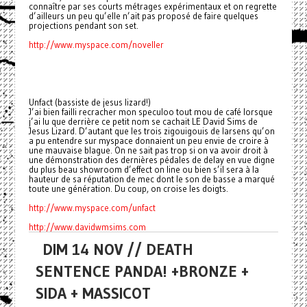
connaître par ses courts métrages expérimentaux et on regrette
d’ailleurs un peu qu’elle n’ait pas proposé de faire quelques
projections pendant son set.
http://www.myspace.com/noveller
Unfact (bassiste de jesus lizard!)
J’ai bien failli recracher mon speculoo tout mou de café lorsque
j’ai lu que derrière ce petit nom se cachait LE David Sims de
Jesus Lizard. D’autant que les trois zigouigouis de larsens qu’on
a pu entendre sur myspace donnaient un peu envie de croire à
une mauvaise blague. On ne sait pas trop si on va avoir droit à
une démonstration des dernières pédales de delay en vue digne
du plus beau showroom d’effect on line ou bien s’il sera à la
hauteur de sa réputation de mec dont le son de basse a marqué
toute une génération. Du coup, on croise les doigts.
http://www.myspace.com/unfact
http://www.davidwmsims.com
DIM 14 NOV // DEATH
SENTENCE PANDA! +BRONZE +
SIDA + MASSICOT