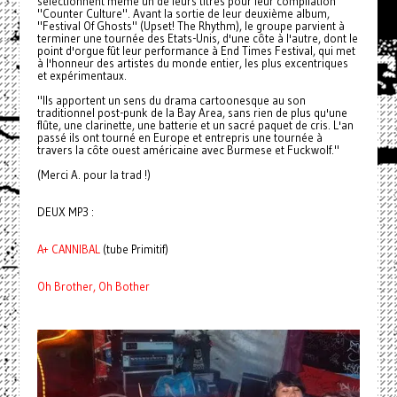
sélectionnent même un de leurs titres pour leur compilation
"Counter Culture". Avant la sortie de leur deuxième album,
"Festival Of Ghosts" (Upset! The Rhythm), le groupe parvient à
terminer une tournée des Etats-Unis, d'une côte à l'autre, dont le
point d'orgue fût leur performance à End Times Festival, qui met
à l'honneur des artistes du monde entier, les plus excentriques
et expérimentaux.
"Ils apportent un sens du drama cartoonesque au son
traditionnel post-punk de la Bay Area, sans rien de plus qu'une
flûte, une clarinette, une batterie et un sacré paquet de cris. L'an
passé ils ont tourné en Europe et entrepris une tournée à
travers la côte ouest américaine avec Burmese et Fuckwolf."
(Merci A. pour la trad !)
DEUX MP3 :
A+ CANNIBAL
(tube Primitif)
Oh Brother, Oh Bother