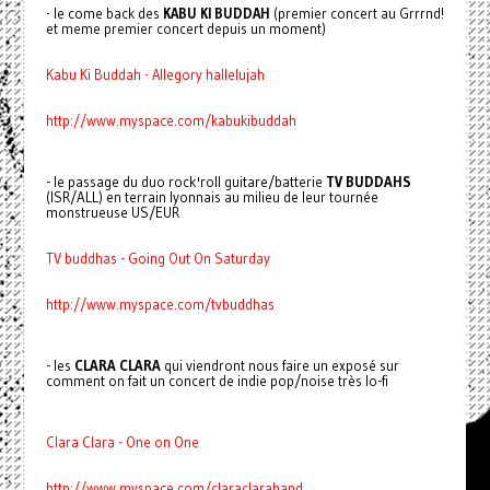
- le come back des
KABU KI BUDDAH
(premier concert au Grrrnd!
et meme premier concert depuis un moment)
Kabu Ki Buddah - Allegory hallelujah
http://www.myspace.com/kabukibuddah
- le passage du duo rock'roll guitare/batterie
TV BUDDAHS
(ISR/ALL) en terrain lyonnais au milieu de leur tournée
monstrueuse US/EUR
TV buddhas - Going Out On Saturday
http://www.myspace.com/tvbuddhas
- les
CLARA CLARA
qui viendront nous faire un exposé sur
comment on fait un concert de indie pop/noise très lo-fi
Clara Clara - One on One
http://www.myspace.com/claraclaraband