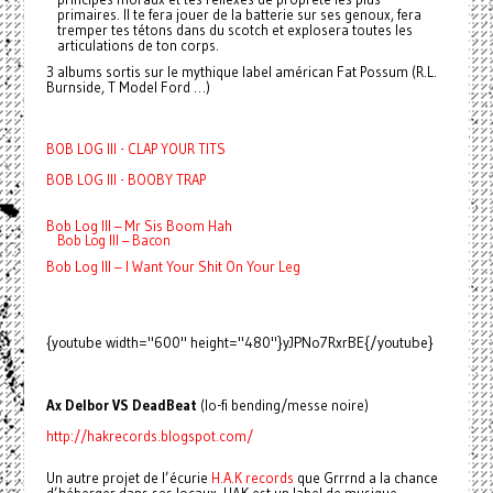
primaires. Il te fera jouer de la batterie sur ses genoux, fera
tremper tes tétons dans du scotch et explosera toutes les
articulations de ton corps.
3 albums sortis sur le mythique label américan Fat Possum (R.L.
Burnside, T Model Ford …)
BOB LOG III - CLAP YOUR TITS
BOB LOG III - BOOBY TRAP
Bob Log III – Mr Sis Boom Hah
Bob Log III – Bacon
Bob Log III – I Want Your Shit On Your Leg
{youtube width="600" height="480"}yJPNo7RxrBE{/youtube}
Ax Delbor VS DeadBeat
(lo-fi bending/messe noire)
http://hakrecords.blogspot.com/
Un autre projet de l’écurie
H.A.K records
que Grrrnd a la chance
d’héberger dans ses locaux. HAK est un label de musique