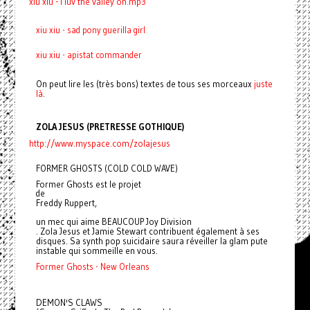
xiu xiu - i luv the valley oh.mp3
xiu xiu - sad pony guerilla girl
xiu xiu - apistat commander
On peut lire les (très bons) textes de tous ses morceaux
juste
là
.
ZOLA JESUS (PRETRESSE GOTHIQUE)
http://www.myspace.com/zolajesus
FORMER GHOSTS (COLD COLD WAVE)
Former Ghosts est le projet
de
Freddy Ruppert,
un mec qui aime BEAUCOUP Joy Division
. Zola Jesus et Jamie Stewart contribuent également à ses
disques. Sa synth pop suicidaire saura réveiller la glam pute
instable qui sommeille en vous.
Former Ghosts - New Orleans
DEMON'S CLAWS