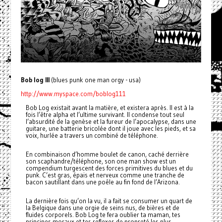
Bob log III
(blues punk one man orgy - usa)
http://www.myspace.com/boblog111
Bob Log existait avant la matière, et existera après. Il est à la
fois l’être alpha et l’ultime survivant. Il condense tout seul
l’absurdité de la genèse et la fureur de l’apocalypse, dans une
guitare, une batterie bricolée dont il joue avec les pieds, et sa
voix, hurlée a travers un combiné de téléphone.
En combinaison d’homme boulet de canon, caché derrière
son scaphandre/téléphone, son one man show est un
compendium turgescent des forces primitives du blues et du
punk. C’est gras, épais et nerveux comme une tranche de
bacon sautillant dans une poêle au fin fond de l’Arizona.
La dernière fois qu’on la vu, il a fait se consumer un quart de
la Belgique dans une orgie de seins nus, de bières et de
fluides corporels. Bob Log te fera oublier ta maman, tes
principes moraux et tes reflexes de propreté les plus