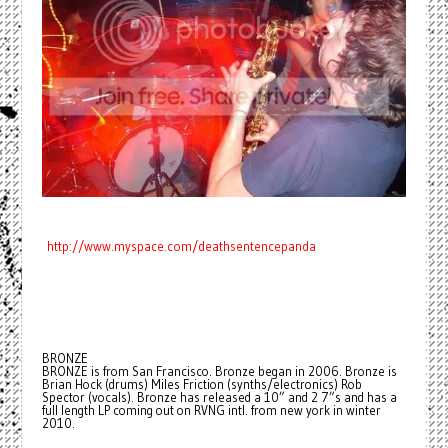
http://www.myspace.com/deathsentencepanda
BRONZE
BRONZE is from San Francisco. Bronze began in 2006. Bronze is
Brian Hock (drums) Miles Friction (synths/electronics) Rob
Spector (vocals). Bronze has released a 10” and 2 7”s and has a
full length LP coming out on RVNG intl. from new york in winter
2010.