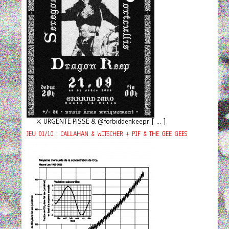
⚔️ URGENTE PISSE & @forbiddenkeepr [ ... ]
JEU 01/10 : CALLAHAN & WITSCHER + PIF & THE GEE GEES