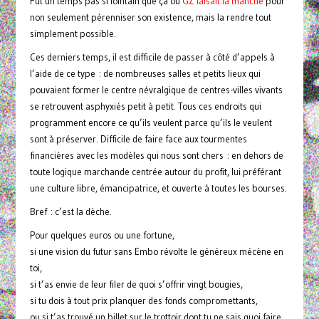
Fut un temps pas si lointain que ça où
GZ faisait la manche
pour
non seulement pérenniser son existence, mais la rendre tout
simplement possible.
Ces derniers temps, il est difficile de passer à côté d’appels à
l’aide de ce type : de nombreuses salles et petits lieux qui
pouvaient former le centre névralgique de centres-villes vivants
se retrouvent asphyxiés petit à petit. Tous ces endroits qui
programment encore ce qu’ils veulent parce qu’ils le veulent
sont à préserver. Difficile de faire face aux tourmentes
financières avec les modèles qui nous sont chers : en dehors de
toute logique marchande centrée autour du profit, lui préférant
une culture libre, émancipatrice, et ouverte à toutes les bourses.
Bref : c’est la dèche.
Pour quelques euros ou une fortune,
si une vision du futur sans Embo révolte le généreux mécène en
toi,
si t’as envie de leur filer de quoi s’offrir vingt bougies,
si tu dois à tout prix planquer des fonds compromettants,
ou si t’as trouvé un billet sur le trottoir dont tu ne sais quoi faire