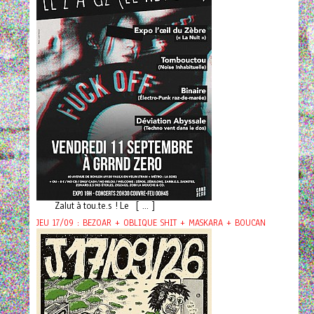
Zalut à tou.te.s ! Le [ ... ]
JEU 17/09 : BEZOAR + OBLIQUE SHIT + MASKARA + BOUCAN