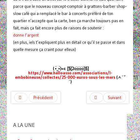
parce que le nouveau concept-comptoir à grattons-barber shop-
slow café qui a remplacé le bar à concerts préféré de ton
quartier n’accepte que la carte, ben ça marche toujours pas en
fait, mais ça fait encore plus de raisons de soutenir :
donne l’argent
(en plus, iels t’expliquent plus en détail ce qu’il se passe et dans
quelle mesure ça craint pour elleux)
( •̀_•́)=ε
[̲̅$̲̅(̲̅2ο̲̅ο̲̅ο̲̅ο̲̅)̲̅$̲̅]
https://www.helloasso.com/associations/l-
embobineuse/collectes/25-000-euros-sous-les-mers
(ㅅ´ ˘
`)
Précédent
Suivant
A LA UNE