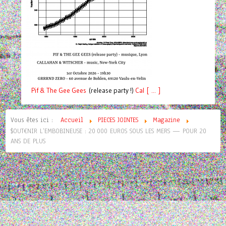
Pif
& The Gee Gees
(release party !)
C
a
l [ ... ]
Vous êtes ici :
Accueil
PIECES JOINTES
Magazine
$OUT€NIR L’EMBOBINEUSE : 20 000 EUROS SOUS LES MERS — POUR 20
ANS DE PLUS