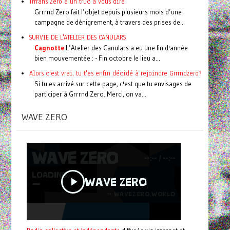
Trrrans Zero a un truc à vous dire
Grrrnd Zero fait l’objet depuis plusieurs mois d’une
campagne de dénigrement, à travers des prises de...
SURVIE DE L'ATELIER DES CANULARS
Cagnotte
L’Atelier des Canulars a eu une fin d'année
bien mouvementée : - Fin octobre le lieu a...
Alors c'est vrai, tu t'es enfin décidé à rejoindre Grrrndzero?
Si tu es arrivé sur cette page, c'est que tu envisages de
participer à Grrrnd Zero. Merci, on va...
WAVE ZERO