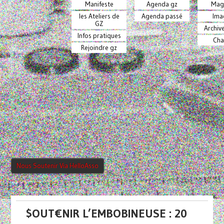
Manifeste
Agenda gz
Mag
les Ateliers de
Agenda passé
Ima
GZ
Archiv
Infos pratiques
Cha
Rejoindre gz
Nous Soutenir Via HelloAsso
$OUT€NIR L’EMBOBINEUSE : 20