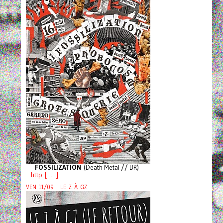
FOSSILIZATION
(Death Metal // BR)
http [ ... ]
VEN 11/09 : LE Z À GZ