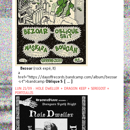
Bezoar
(rock expé, It)
a
href="https://dayoffrecords.bandcamp.com/album/bezoar
-s-t">bandcamp
Oblique S [ ... ]
LUN 21/09 : HOLE DWELLER + DRAGON KEEP + SEREGOST +
PORTCULLIS