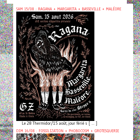
SAM 15/08 : RAGANA + MARGARITA + BASSEVILLE + MALÉORE
Le 28 Thermidor/15 août, jour férié s [ ... ]
DIM 16/08 : FOSSILIZATION + PHOBOCOSM + GROTESQUERIE