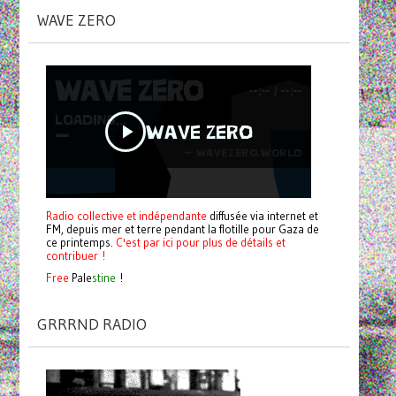
WAVE ZERO
Radio collective et indépendante
diffusée via internet et
FM, depuis mer et terre pendant la flotille pour Gaza de
ce printemps.
C'est par ici pour plus de détails et
contribuer !
Free
Pale
stine
!
GRRRND RADIO