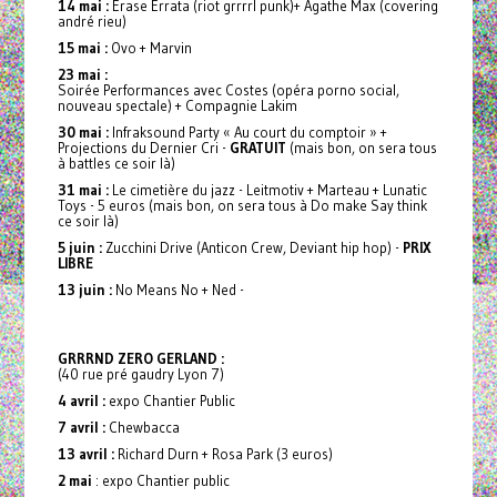
14 mai :
Erase Errata (riot grrrrl punk)+ Agathe Max (covering
andré rieu)
15 mai :
Ovo + Marvin
23 mai :
Soirée Performances avec Costes (opéra porno social,
nouveau spectale) + Compagnie Lakim
30 mai :
Infraksound Party « Au court du comptoir » +
Projections du Dernier Cri -
GRATUIT
(mais bon, on sera tous
à battles ce soir là)
31 mai :
Le cimetière du jazz - Leitmotiv + Marteau + Lunatic
Toys - 5 euros (mais bon, on sera tous à Do make Say think
ce soir là)
5 juin :
Zucchini Drive (Anticon Crew, Deviant hip hop) -
PRIX
LIBRE
13 juin :
No Means No + Ned -
GRRRND ZERO GERLAND :
(40 rue pré gaudry Lyon 7)
4 avril :
expo Chantier Public
7 avril :
Chewbacca
13 avril :
Richard Durn + Rosa Park (3 euros)
2 mai
: expo Chantier public