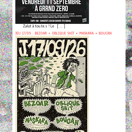
Zalut à tou.te.s ! Le [ ... ]
JEU 17/09 : BEZOAR + OBLIQUE SHIT + MASKARA + BOUCAN