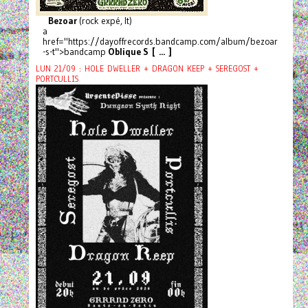
Bezoar
(rock expé, It)
a
href="https://dayoffrecords.bandcamp.com/album/bezoar
-s-t">bandcamp
Oblique S [ ... ]
LUN 21/09 : HOLE DWELLER + DRAGON KEEP + SEREGOST +
PORTCULLIS