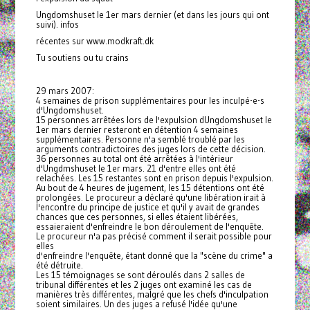
Ungdomshuset le 1er mars dernier (et dans les jours qui ont
suivi). infos
récentes sur www.modkraft.dk
Tu soutiens ou tu crains
29 mars 2007:
4 semaines de prison supplémentaires pour les inculpé-e-s
d'Ungdomshuset.
15 personnes arrêtées lors de l'expulsion dUngdomshuset le
1er mars dernier resteront en détention 4 semaines
supplémentaires. Personne n'a semblé troublé par les
arguments contradictoires des juges lors de cette décision.
36 personnes au total ont été arrêtées à l'intérieur
d'Ungdmshuset le 1er mars. 21 d'entre elles ont été
relachées. Les 15 restantes sont en prison depuis l'expulsion.
Au bout de 4 heures de jugement, les 15 détentions ont été
prolongées. Le procureur a déclaré qu'une libération irait à
l'encontre du principe de justice et qu'il y avait de grandes
chances que ces personnes, si elles étaient libérées,
essaieraient d'enfreindre le bon déroulement de l'enquête.
Le procureur n'a pas précisé comment il serait possible pour
elles
d'enfreindre l'enquête, étant donné que la "scène du crime" a
été détruite.
Les 15 témoignages se sont déroulés dans 2 salles de
tribunal différentes et les 2 juges ont examiné les cas de
manières très différentes, malgré que les chefs d'inculpation
soient similaires. Un des juges a refusé l'idée qu'une