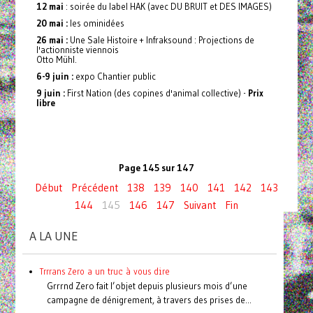
12 mai
: soirée du label HAK (avec DU BRUIT et DES IMAGES)
20 mai :
les ominidées
26 mai :
Une Sale Histoire + Infraksound : Projections de
l'actionniste viennois
Otto Mühl.
6-9 juin :
expo Chantier public
9 juin :
First Nation (des copines d'animal collective) -
Prix
libre
Page 145 sur 147
Début
Précédent
138
139
140
141
142
143
144
145
146
147
Suivant
Fin
A LA UNE
Trrrans Zero a un truc à vous dire
Grrrnd Zero fait l’objet depuis plusieurs mois d’une
campagne de dénigrement, à travers des prises de...