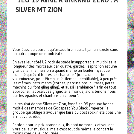
JEU 19 AVRIL À GRRRND ZERO : A
SILVER MT ZION
Vous étiez au courant qu'arcade fire n'aurait jamais existé sans
un autre goupe de montréal ?
Enlevez leur côté U2 rock de stade insupportable, multipliez la
longueur des morceaux par quatre, gardez l'esprit "on est une
grande famille mais on a quand même un leader mystique
illuminé qui écrit toutes les chansons" (ici il a une barbe
volumineuse, pour être plus facilement identifiable), à peu près
les mêmes instruments (cordes, percussions, guitares, petits
machins qui font gling gling), et aussi l'ambiance "la fin de tout
approche, l'apocalypse grignote le monde, alors tenons nous
par les épaules et chantons en choeur".
Le résultat donne Silver mt Zion, fondé en 99 par une bonne
moitié des membres de Godspeed You Black Emperor (le
groupe qui oblige à avouer que faire du post rock n'était pas une
si mauvaise idée).
Pardon pour le prix scandaleux, ils sont nombreux et veulent
vivre de leur musique, mais c'est tout de même le concert le
moins cher de leur tournée.