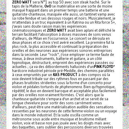
ZERO WATT
sera N°1 au top 50 avec son steak haché. Sur le
tapis de la Malterie,
OvO
se matérialise en une sorte de moine
masqué frappant dans un premier temps une batterie et une
guitariste-chanteuse, masquée elle aussi, un tantinet vamp avec
sa robe fendue et ses dessous rouges et noirs. Musicalement, je
m'attendais à un truc équivalent à un Katrina ou un Rita force 5+,
j'avais sans doute raison mais les expériences
cinématosoniques et
ZERO WATT
avait bien aplani et défriché le
terrain facilitant l'absorption à doses massives de sons venus
d'ailleurs, de Milan en l'occurrence. Le concert se déroula en
deux phases et ce choix s'est avéré excellent. La première fut la
plus rock, la plus accessible et continuait la préparation des
oreilles et des neurones aux expériences sonores entreprises
dans la seconde. Leur "rock", j'ose employer ce terme faute de
mieux, à deux instruments, batterie et guitare, a un côté
hypnotique, déstructuré, empreint des expériences passées ou
actuelles ; ça va des débordements hallucinés d'un
PINK FLOYD
*
hardcore industriel période pré-Meddle, des chemins parallèles
à ceux empruntés par un
KAS PRODUCT
à des compos où la
voix devient tribale sur des rythmes fous en passant par des
phases bruitistes stridentes sous la forme d'un concerto pour
violon et pédales torturés de
phiphenomena
. Bien qu'hypnotique,
répétitif, le duo en devient baroque et acceptable plus facilement
par des oreilles non vraiment formées. C'est alors que la
chanteuse-guitariste s'empara d'un archet et se servit de sa
longue chevelure pour sortir des sons carrément venus
d'ailleurs, peut-être une matérialisation audible des sensations
ressenties par les neurones de cette femme-violon ou un voyage
dans le monde industriel. Et la suite oscilla comme un
métronome sous acide entre musique et bruitisme mêlant
violon, voix et basse non pas jouée avec les doigts mais avec
des baguettes, sans oublier des percussions diverses trouvées