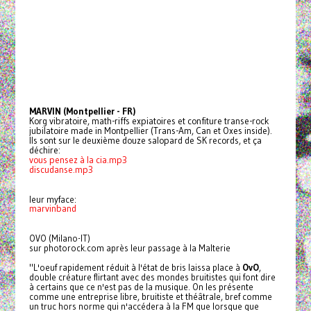
MARVIN (Montpellier - FR)
Korg vibratoire, math-riffs expiatoires et confiture transe-rock
jubilatoire made in Montpellier (Trans-Am, Can et Oxes inside).
Ils sont sur le deuxième douze salopard de SK records, et ça
déchire:
vous pensez à la cia.mp3
discudanse.mp3
leur myface:
marvinband
OVO (Milano-IT)
sur photorock.com après leur passage à la Malterie
"L'oeuf rapidement réduit à l'état de bris laissa place à
OvO
,
double créature flirtant avec des mondes bruitistes qui font dire
à certains que ce n'est pas de la musique. On les présente
comme une entreprise libre, bruitiste et théâtrale, bref comme
un truc hors norme qui n'accédera à la FM que lorsque que