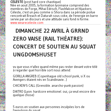
CELESTE
(post hard core chaotique)
Née en aout 2005, la formation lyonnaise comprend des
membres de Forge, Mihai Edrisch, Flashfalcon et Hijackers.
Cèleste, c'est un peu comme si Shora dans sa période poilue
rencontrait Breach et Daturah sous coke, de l'energie en barre
servie par un discours et une attitude sans fond ni forme.
www.weareceleste.com
DIMANCHE 22 AVRIL À GRRND
ZERO VAISE (RAIL THÉATRE):
CONCERT DE SOUTIEN AU SQUAT
UNGDOMSHUSET
vu que vous n'allez quand même pas rester devant votre télé
à regarder quel horrible sort nous attend:
GORILLA ANGREB (Copenhague old school punk, si X ou
Avengers étaient nés en Scandinavie...)
CHICKEN'S CALL (Grenoble. anarcho-punk passion)
DAITRO (Lyon. hardcore emotionel. oui, ça veut encore dire
quelque chose)
5 euros en soutien aux personnes inculpées lors de
l'expulsion du squat