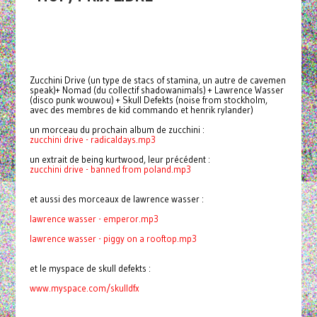
Zucchini Drive (un type de stacs of stamina, un autre de cavemen
speak)+ Nomad (du collectif shadowanimals) + Lawrence Wasser
(disco punk wouwou) + Skull Defekts (noise from stockholm,
avec des membres de kid commando et henrik rylander)
un morceau du prochain album de zucchini :
zucchini drive - radicaldays.mp3
un extrait de being kurtwood, leur précédent :
zucchini drive - banned from poland.mp3
et aussi des morceaux de lawrence wasser :
lawrence wasser - emperor.mp3
lawrence wasser -
piggy on a rooftop.mp3
et le myspace de skull defekts :
www.myspace.com/skulldfx