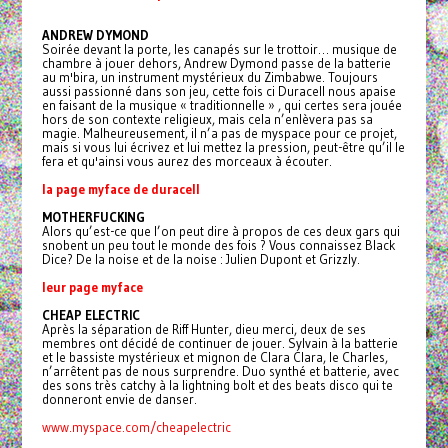
ANDREW DYMOND
Soirée devant la porte, les canapés sur le trottoir… musique de
chambre à jouer dehors, Andrew Dymond passe de la batterie
au m'bira, un instrument mystérieux du Zimbabwe. Toujours
aussi passionné dans son jeu, cette fois ci Duracell nous apaise
en faisant de la musique « traditionnelle » , qui certes sera jouée
hors de son contexte religieux, mais cela n’enlèvera pas sa
magie. Malheureusement, il n’a pas de myspace pour ce projet,
mais si vous lui écrivez et lui mettez la pression, peut-être qu’il le
fera et qu'ainsi vous aurez des morceaux à écouter.
la page myface de duracell
MOTHERFUCKING
Alors qu’est-ce que l’on peut dire à propos de ces deux gars qui
snobent un peu tout le monde des fois ? Vous connaissez Black
Dice? De la noise et de la noise : Julien Dupont et Grizzly.
leur page myface
CHEAP ELECTRIC
Après la séparation de Riff Hunter, dieu merci, deux de ses
membres ont décidé de continuer de jouer. Sylvain à la batterie
et le bassiste mystérieux et mignon de Clara Clara, le Charles,
n’arrêtent pas de nous surprendre. Duo synthé et batterie, avec
des sons très catchy à la lightning bolt et des beats disco qui te
donneront envie de danser.
www.myspace.com/cheapelectric