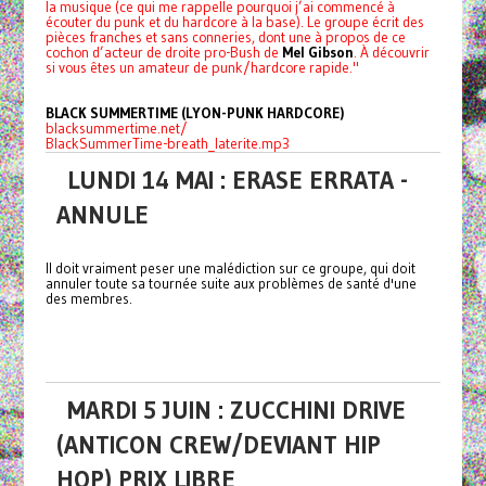
la musique (ce qui me rappelle pourquoi j’ai commencé à
écouter du punk et du hardcore à la base). Le groupe écrit des
pièces franches et sans conneries, dont une à propos de ce
cochon d’acteur de droite pro-Bush de
Mel Gibson
. À découvrir
si vous êtes un amateur de punk/hardcore rapide."
BLACK SUMMERTIME (LYON-PUNK HARDCORE)
blacksummertime.net/
BlackSummerTime-breath_laterite.mp3
LUNDI 14 MAI : ERASE ERRATA -
ANNULE
Il doit vraiment peser une malédiction sur ce groupe, qui doit
annuler toute sa tournée suite aux problèmes de santé d'une
des membres.
MARDI 5 JUIN : ZUCCHINI DRIVE
(ANTICON CREW/DEVIANT HIP
HOP) PRIX LIBRE