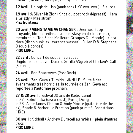
12 Avril :
Unlogistic + Isp (punk rock HXC wou wou) - 5 euros
19 avril :
A Silver Mt Zion (Kings du post rock dépressif) + I am
a Grizzly + Maelstrom
Prix honteux
20 avril / VIENS TA VIE VA CHANGER :
Deerhoof (pop
bruyante, blonde redhead sous ecstasy en dix fois mieux,
membres du Top 5 des Meilleurs Groupes Du Monde) + clara
clara (disco punk, ex-lawrence wasser) + Julien D & Stephane
O (duo à cordes)
PRIX LIBRE
22 avril :
Concert de soutien au squat
Ungdomshuset, avec Daïtro, Gorilla ANgreb et Chicken's Call
(5 euros)
24 avril :
Red Sparrowes (Post Rock)
26 avril :
Zeni Geva + Tumido - ANNULE - Suite à des
évènements très horribles, la tournée de Zeni Geva est
reportée à l'automne prochain.
27 & 28 avril :
Festival 30 ans de Radio Canut
le 27 : Robotnicka (disco crust), Kyma, Doog
le 28 : Anne James Chaton & Andy Moore (guitariste de the
ex), Spade & Archer, La Fraction (punk primitif), Pedestrians
(HXC)
30 avril :
Kickball + Andrew Duracell au m'bira + plein d'autres
trucs
PRIX LIBRE