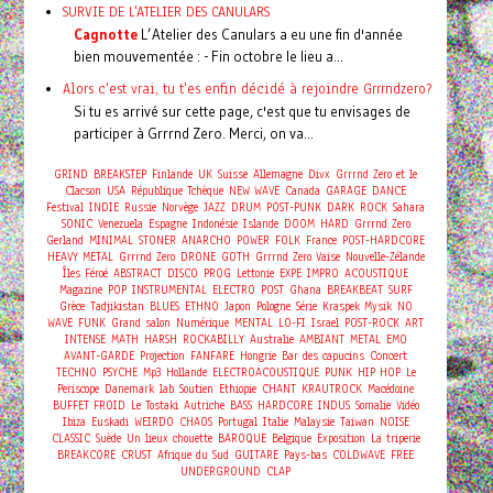
SURVIE DE L'ATELIER DES CANULARS
Cagnotte
L’Atelier des Canulars a eu une fin d'année
bien mouvementée : - Fin octobre le lieu a...
Alors c'est vrai, tu t'es enfin décidé à rejoindre Grrrndzero?
Si tu es arrivé sur cette page, c'est que tu envisages de
participer à Grrrnd Zero. Merci, on va...
GRIND
BREAKSTEP
Finlande
UK
Suisse
Allemagne
Divx
Grrrnd Zero et le
Clacson
USA
République Tchèque
NEW WAVE
Canada
GARAGE
DANCE
Festival
INDIE
Russie
Norvège
JAZZ
DRUM
POST-PUNK
DARK
ROCK
Sahara
SONIC
Venezuela
Espagne
Indonésie
Islande
DOOM
HARD
Grrrnd Zero
Gerland
MINIMAL
STONER
ANARCHO
POWER
FOLK
France
POST-HARDCORE
HEAVY METAL
Grrrnd Zero
DRONE
GOTH
Grrrnd Zero Vaise
Nouvelle-Zélande
Îles Féroé
ABSTRACT
DISCO
PROG
Lettonie
EXPE
IMPRO
ACOUSTIQUE
Magazine
POP
INSTRUMENTAL
ELECTRO
POST
Ghana
BREAKBEAT
SURF
Grèce
Tadjikistan
BLUES
ETHNO
Japon
Pologne
Série
Kraspek Mysik
NO
WAVE
FUNK
Grand salon
Numérique
MENTAL
LO-FI
Israel
POST-ROCK
ART
INTENSE
MATH
HARSH
ROCKABILLY
Australie
AMBIANT
METAL
EMO
Concert
AVANT-GARDE
Projection
FANFARE
Hongrie
Bar des capucins
TECHNO
PSYCHE
Mp3
Hollande
ELECTROACOUSTIQUE
PUNK
HIP HOP
Le
Periscope
Danemark
lab
Soutien
Ethiopie
CHANT
KRAUTROCK
Macédoine
BUFFET FROID
Le Tostaki
Autriche
BASS
HARDCORE
INDUS
Somalie
Vidéo
Ibiza
Euskadi
WEIRDO
CHAOS
Portugal
Italie
Malaysie
Taiwan
NOISE
CLASSIC
Suède
Un lieux chouette
BAROQUE
Belgique
Exposition
La triperie
BREAKCORE
CRUST
Afrique du Sud
GUITARE
Pays-bas
COLDWAVE
FREE
UNDERGROUND
CLAP