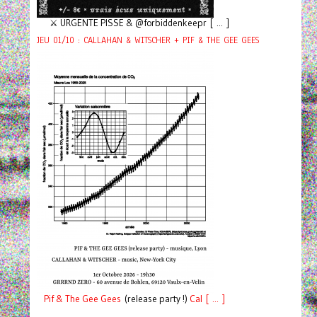
⚔️ URGENTE PISSE & @forbiddenkeepr [ ... ]
JEU 01/10 : CALLAHAN & WITSCHER + PIF & THE GEE GEES
Pif
& The Gee Gees
(release party !)
C
a
l [ ... ]