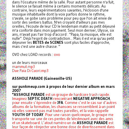
dans l'ossature même de la salle. Pour autant personne n'a fuit,
le silence se faisait même à certains moments délicats. Au
contraire, leurs expérimentations savantes, l'éclosion d'une
musique inhabituelle dont la voix parfois donne le rythme,
s'avale, se gobe sans problème pour peu que l'on ait envie de
sortir des sentiers battus. N'en croyant d'ailleurs pas mes
oreilles, l'écoute de leur CD le lendemain matin au petit déjeuné
m'a conforté dans mon jugement. Seul mon dernier, Ulysse, six
ans, n'avait pas l'air trop d'accord : "Papa, ta musique, elle est
nulle". Déjà l'esprit de contradiction... Mais il est vrai qu'au petit
déjeuner les
BETES de SCENES
sont plus faciles d'approche,
mais c'est une autre chasse. "
OVO chez LOAD records :
ovo
un de leurs morceaux
mammut.mp3
Due Paia Di Cuori.mp3
ASSHOLE PARADE (Gainesville-US)
sur punkmeup.com à propos de leur dernier album en mars
2007
"ASSHOLE PARADE
est un groupe de hardcore trash rapide.
Imaginez
SEPTIC DEATH
rencontrant
NEGATIVE APPROACH
,
pour ensuite s’éprendre de
JFA
. Comme c’est le cas sur d’autres
albums de la formation, les chansons se ressemblent à un point
où elles sonnent pas mal toutes pareilles, et la voix rappelle
YOUTH OF TODAY
. Pour une raison quelconque, le groupe me
transporte sur une de ces pentes de Westmount avec des amis
et un skateboard. L’atout numéro un de
ASSHOLE PARADE
est
leur façon de réinjecter une bonne dose de divertissement dans