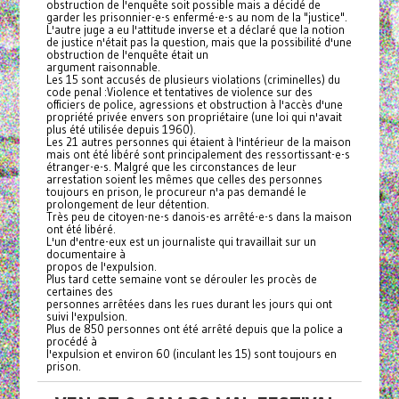
obstruction de l'enquête soit possible mais a décidé de
garder les prisonnier-e-s enfermé-e-s au nom de la "justice".
L'autre juge a eu l'attitude inverse et a déclaré que la notion
de justice n'était pas la question, mais que la possibilité d'une
obstruction de l'enquête était un
argument raisonnable.
Les 15 sont accusés de plusieurs violations (criminelles) du
code penal :Violence et tentatives de violence sur des
officiers de police, agressions et obstruction à l'accès d'une
propriété privée envers son propriétaire (une loi qui n'avait
plus été utilisée depuis 1960).
Les 21 autres personnes qui étaient à l'intérieur de la maison
mais ont été libéré sont principalement des ressortissant-e-s
étranger-e-s. Malgré que les circonstances de leur
arrestation soient les mêmes que celles des personnes
toujours en prison, le procureur n'a pas demandé le
prolongement de leur détention.
Très peu de citoyen-ne-s danois-es arrêté-e-s dans la maison
ont été libéré.
L'un d'entre-eux est un journaliste qui travaillait sur un
documentaire à
propos de l'expulsion.
Plus tard cette semaine vont se dérouler les procès de
certaines des
personnes arrêtées dans les rues durant les jours qui ont
suivi l'expulsion.
Plus de 850 personnes ont été arrêté depuis que la police a
procédé à
l'expulsion et environ 60 (inculant les 15) sont toujours en
prison.