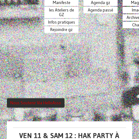
Manifeste
Agenda gz
Mag
les Ateliers de
Agenda passé
Ima
GZ
Archiv
Infos pratiques
Cha
Rejoindre gz
Nous Soutenir Via HelloAsso
VEN 11 & SAM 12 : HAK PARTY À