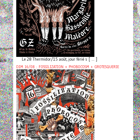
Le 28 Thermidor/15 août, jour férié s [ ... ]
DIM 16/08 : FOSSILIZATION + PHOBOCOSM + GROTESQUERIE