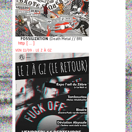
FOSSILIZATION
(Death Metal // BR)
http [ ... ]
VEN 11/09 : LE Z À GZ