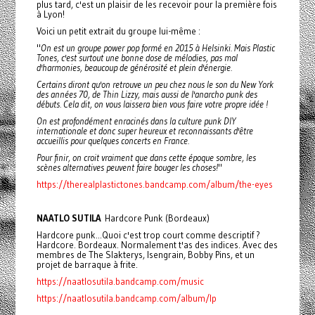
plus tard, c'est un plaisir de les recevoir pour la première fois
à Lyon!
Voici un petit extrait du groupe lui-même :
"
On est un groupe power pop formé en 2015 à Helsinki. Mais Plastic
Tones, c'est surtout une bonne dose de mélodies, pas mal
d'harmonies, beaucoup de générosité et plein d'énergie.
Certains diront qu'on retrouve un peu chez nous le son du New York
des années 70, de Thin Lizzy, mais aussi de l'anarcho punk des
débuts. Cela dit, on vous laissera bien vous faire votre propre idée !
On est profondément enracinés dans la culture punk DIY
internationale et donc super heureux et reconnaissants d'être
accueillis pour quelques concerts en France.
Pour finir, on croit vraiment que dans cette époque sombre, les
scènes alternatives peuvent faire bouger les choses!
"
https://therealplastictones.bandcamp.com/album/the-eyes
NAATLO SUTILA
Hardcore Punk (Bordeaux)
Hardcore punk...Quoi c'est trop court comme descriptif ?
Hardcore. Bordeaux. Normalement t'as des indices. Avec des
membres de The Slakterys, Isengrain, Bobby Pins, et un
projet de barraque à frite.
https://naatlosutila.bandcamp.com/music
https://naatlosutila.bandcamp.com/album/lp