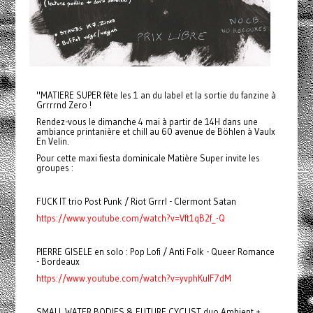
"MATIERE SUPER fête les 1 an du label et la sortie du fanzine à
Grrrrnd Zero !
Rendez-vous le dimanche 4 mai à partir de 14H dans une
ambiance printanière et chill au 60 avenue de Böhlen à Vaulx
En Velin.
Pour cette maxi fiesta dominicale Matière Super invite les
groupes :
FUCK IT trio Post Punk / Riot Grrrl - Clermont Satan
https://www.youtube.com/watch?v=Vft1qB2f_-Q
PIERRE GISELE en solo : Pop Lofi / Anti Folk - Queer Romance
- Bordeaux
https://www.youtube.com/watch?v=yvphKulF7dM
SMALL WATER BODIES & FUTURE CYCLIST duo Ambient +