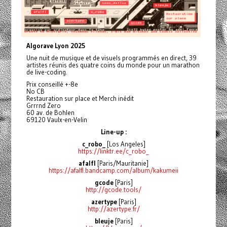
Algorave Lyon 2025
Une nuit de musique et de visuels programmés en direct, 39
artistes réunis des quatre coins du monde pour un marathon
de live-coding.
Prix conseillé +-8e
No CB
Restauration sur place et Merch inédit
Grrrnd Zero
60 av. de Bohlen
69120 Vaulx-en-Velin
Line-up :
c_robo_
[Los Angeles]
https://linktr.ee/c_robo_
afalfl
[Paris/Mauritanie]
https://afalfl.bandcamp.com/album/kakumeii
gcode
[Paris]
http://gcode.tools/
azertype
[Paris]
http://azertype.fr/
bleuje
[Paris]