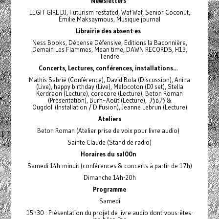
Newsletters
LEGIT GIRL DJ, Futurism restated, Waf Waf, Senior Coconut,
Émilie Maksaymous, Musique journal
Librairie des absent·es
Ness Books, Dépense Défensive, Éditions la Baconnière,
Demain Les Flammes, Mean time, DAWN RECORDS, H13,
Tendre
Concerts, Lectures, conférences, installations…
Mathis Sabrié (Conférence), David Bola (Discussion), Anina
(Live), happy birthday (Live), Melocoton (DJ set), Stella
Kerdraon (Lecture), corecore (Lecture), Beton Roman
(Présentation), Burn~Août (Lecture), 乃٥乃 &
Ougdol (Installation / Diffusion), Jeanne Lebrun (Lecture)
Ateliers
Beton Roman (Atelier prise de voix pour livre audio)
Sainte Claude (Stand de radio)
Horaires du sal00n
Samedi 14h-minuit (conférences & concerts à partir de 17h)
Dimanche 14h-20h
Programme
Samedi
15h30 : Présentation du projet de livre audio dont-vous-êtes-