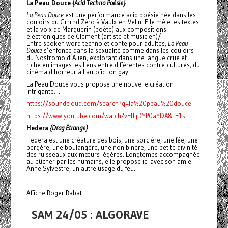
La Peau Douce
{Acid Techno Poésie}
La Peau Douce
est une performance acid poésie née dans les
couloirs du Grrrnd Zéro à Vaulx-en-Velin. Elle mêle les textes
et la voix de Marguerin (poète) aux compositions
électroniques de Clément (artiste et musicien)/
Entre spoken word techno et conte pour adultes,
La Peau
Douce
s’enfonce dans la sexualité comme dans les couloirs
du Nostromo d’Alien, explorant dans une langue crue et
riche en images les liens entre différentes contre-cultures, du
cinéma d'horreur à l'autofiction gay.
La Peau Douce vous propose une nouvelle création
intrigante....
https://soundcloud.com/search?q=la%20peau%20douce
https://www.youtube.com/watch?v=tLjDYP0aYDA&t=1s
Hedera
{Drag Étrange}
Hedera est une créature des bois, une sorcière, une fée, une
bergère, une boulangère, une non binère, une petite divinité
des ruisseaux aux mœurs légères. Longtemps accompagnée
au bûcher par les humains, elle propose ici avec son amie
Anne Sylvestre, un autre usage du feu.
Affiche Roger Rabat
SAM 24/05 : ALGORAVE