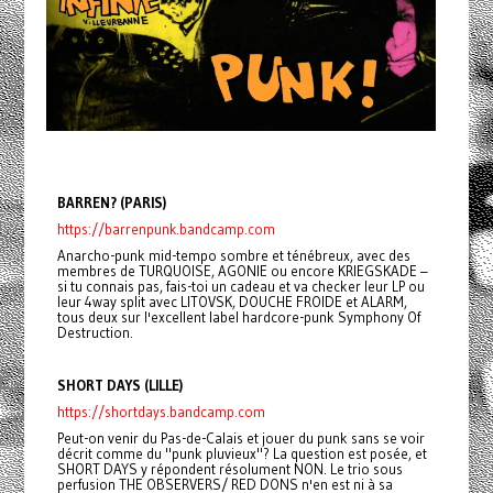
BARREN? (PARIS)
https://barrenpunk.bandcamp.com
Anarcho-punk mid-tempo sombre et ténébreux, avec des
membres de TURQUOISE, AGONIE ou encore KRIEGSKADE –
si tu connais pas, fais-toi un cadeau et va checker leur LP ou
leur 4way split avec LITOVSK, DOUCHE FROIDE et ALARM,
tous deux sur l'excellent label hardcore-punk Symphony Of
Destruction.
SHORT DAYS (LILLE)
https://shortdays.bandcamp.com
Peut-on venir du Pas-de-Calais et jouer du punk sans se voir
décrit comme du "punk pluvieux"? La question est posée, et
SHORT DAYS y répondent résolument NON. Le trio sous
perfusion THE OBSERVERS/ RED DONS n'en est ni à sa