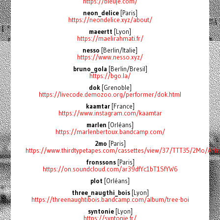
https://bleuje.com/
neon_delice
[Paris]
https://neondelice.xyz/about/
maeertt
[Lyon]
https://maelirahmati.fr/
nesso
[Berlin/Italie]
https://www.nesso.xyz/
bruno_gola
[Berlin/Bresil]
https://bgo.la/
dok
[Grenoble]
https://livecode.demozoo.org/performer/dok.html
kaamtar
[France]
https://www.instagram.com/kaamtar
marlen
[Orléans]
https://marlenbertoux.bandcamp.com/
2mo
[Paris]
https://www.thirdtypetapes.com/cassettes/view/37/TTT35/2Mo/Antip
fronssons
[Paris]
https://on.soundcloud.com/ar39dfYc1bT1SfYW6
plot
[Orléans]
three_naugthi_bois
[Lyon]
https://threenaughtibois.bandcamp.com/album/tree-boi
syntonie
[Lyon]
https://syntonie.fr/