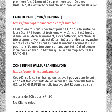
première fois à Lyon, ni à sa première tournée avec
BARREN?, et c'est avec grand plaisir qu'on les accueille à GZ.
FAUX DÉPART (LYON/CRAPONNE)
https://fauxdepart.bandcamp.com/album/ep
La dernière fois qu'ils devaient jouer à GZ pour la sortie de
leur récent 45 tours (et troisième vinyle), ils ont été forcés
d'annuler au dernier moment, alors cette fois, attention : le
trio craponno-lyonnais est déterminé à prendre sa revanche,
alors ça va chier des bulles dans la machine à fumée! C'est
pour toi si t'aimes ton punk romantique, teinté d'influences
indie-rock et avec un batteur qui a un peu trop écouté les
RAMONES.
ZONE INFINIE (VILLEURBANNE/LYON)
https://zoneinfinie.bandcamp.com
Ceux-là, ça faisait un bail qu'on les avait pas vu dans le coin,
et on est très contents de les accueillir une nouvelle fois à
GZ. La ZONE INFINIE est-elle increvable? Réponse ce soir!
À partir de 20h pour +/– 5€
No CB, no relou