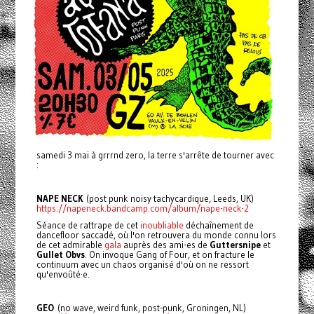
samedi 3 mai à grrrnd zero, la terre s'arrête de tourner avec
:
NAPE NECK
(post punk noisy tachycardique, Leeds, UK)
https://napeneck.bandcamp.com/album/nape-neck-2
Séance de rattrape de cet
inoubliable
déchaînement de
dancefloor saccadé, où l'on retrouvera du monde connu lors
de cet admirable
gala
auprès des ami-es de
Guttersnipe
et
Gullet Obvs
. On invoque Gang of Four, et on fracture le
continuum avec un chaos organisé d'où on ne ressort
qu'envoûté·e.
GEO
(no wave, weird funk, post-punk, Groningen, NL)