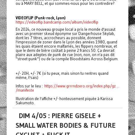
ou à MARY BELL, et qui sommes-nous pour les contredire?
VIDEOFLIP (Punk-rock, Lyon)
https://videoflip.bandcamp.com/album/videoflip
En 2024, ce nouveau groupe local a pris le monde d'assaut
avec un premier skeud éponyme sur Dangerhouse Skylab,
dont les 7 titres, accrocheurs au possible, donnent
l'impression de zoner dans le Lyon des années 1980, quand
les quais étaient encore malfamés, les flippers nombreux, et
que le demi de bière coûtait à peine 2 francs 50. Ça devrait
plaire aux adeptes de punk de rue (non, non, on n'a pas dit
"street-punk") ou de la compile Bloodstains Across Belgium.
+/- 20H, +/- 7€ (si tu peux, mais sinon tu rentres quand
même, t'sais)
Infos sur le lieu :
https://www.grrrndzero.org/index.php/gz ...
/manifeste
Illustration de l'affiche +/- honteusement piquée à Karissa
Sakumoto.
DIM 4/05 : PIERRE GISELE +
SMALL WATER BODIES & FUTURE