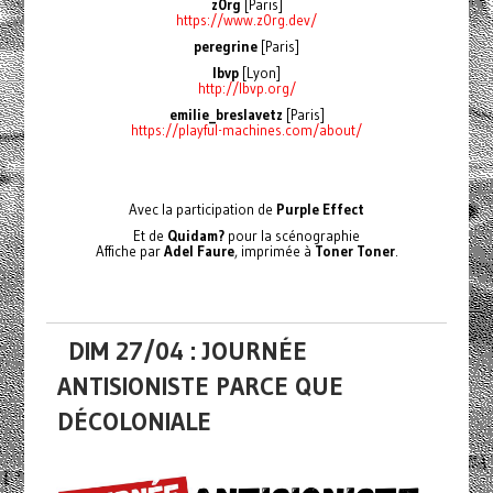
z0rg
[Paris]
https://www.z0rg.dev/
peregrine
[Paris]
lbvp
[Lyon]
http://lbvp.org/
emilie_breslavetz
[Paris]
https://playful-machines.com/about/
Avec la participation de
Purple Effect
Et de
Quidam?
pour la scénographie
Affiche par
Adel Faure
, imprimée à
Toner Toner
.
DIM 27/04 : JOURNÉE
ANTISIONISTE PARCE QUE
DÉCOLONIALE