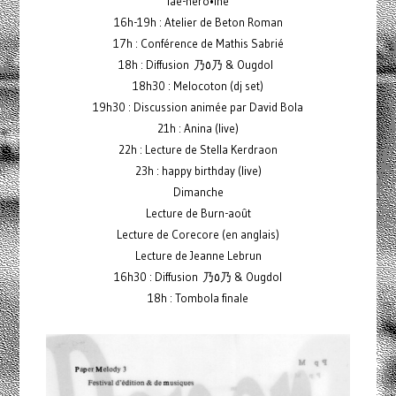
lae-héro•ïne
16h-19h : Atelier de Beton Roman
17h : Conférence de Mathis Sabrié
18h : Diffusion 乃٥乃 & Ougdol
18h30 : Melocoton (dj set)
19h30 : Discussion animée par David Bola
21h : Anina (live)
22h : Lecture de Stella Kerdraon
23h : happy birthday (live)
Dimanche
Lecture de Burn-août
Lecture de Corecore (en anglais)
Lecture de Jeanne Lebrun
16h30 : Diffusion 乃٥乃 & Ougdol
18h : Tombola finale