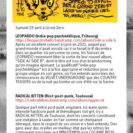
Samedi 19 avril à Grrnd Zero :
LEOPARDO (Indie-pop psychédélique, Fribourg)
https://leopardoshallo.bandcamp.com/album/side-a-side-b
Après un excellent concert à Lyon en 2021, auquel pas
grand-monde n'avait assisté car il se tenait le 8 décembre
dans un quartier où personne ne zone, les Suisses de
LEOPARDO reviennent fêter la sortie de leur nouvel album,
"SIDE A/ SIDE B", dont le titre est issu d'un brainstorming
qu'on imagine épuisant. Le qualificatif "indie-pop
psychédélique" est à la fois approprié et réducteur pour ce
groupe unique en son genre, où l'on entends aussi bien des
réminiscences du VELVET UNDERGROUND que des COUNTRY
TEASERS ou de la nuit qui tombe un soir d'été sur la Sarine.
RADICAL KITTEN (Riot-post-punk, Toulouse)
https://radicalkitten.bandcamp.com/album/uppercat
Quelque part entre post-punk angulaire, no wave queer,
intensité hardcore punk et thématiques riot girl, il y a
RADICAL KITTEN, de Toulouse, dont les concerts constituent
une invitation à sauter en l'air comme un chimpanzé
détraqué, dans le respect de ses voisin-e-s bien entendu. Des
gens avec des oreilles en meilleur état que les nôtres les
comparent aussi bien aux MINUTEMEN qu'à COCAINE PISSE