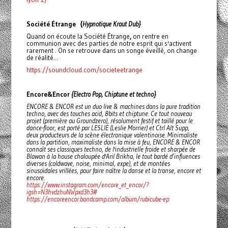
Société Étrange {
Hypnotique Kraut Dub}
Quand on écoute la Société Étrange
,
on rentre en
communion avec des parties de notre esprit qui s'activent
rarement . On se retrouve dans un songe éveillé, on change
de réalité...
https://soundcloud.com/societeetrange
Encore&Encor
{Electro Pop, Chiptune et techno}
ENCORE & ENCOR est un duo live & machines dans la pure tradition
techno, avec des touches acid, 8bits et chiptune. Ce tout nouveau
projet (première au Groundzero), résolument festif et taillé pour le
dance-floor, est porté par LESLIE (Leslie Morrier) et Ctrl Alt Supp,
deux producteurs de la scène électronique valentinoise. Minimaliste
dans la partition, maximaliste dans la mise à feu, ENCORE & ENCOR
connaît ses classiques techno, de l'industrielle froide et sharpée de
Blawan à la house chaloupée d'Aril Brikha, le tout bardé d’influences
diverses (coldwave, noise, minimal, expe), et de montées
sinusoïdales vrillées, pour faire naître la danse et la transe, encore et
encore.
https://www.instagram.com/encore_et_encor/?
igsh=N3hvdzhuNWpxd3h3#
https://encoreencor.bandcamp.com/album/rubicube-ep