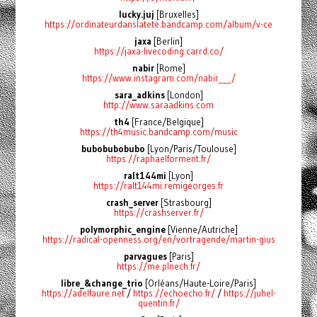
lucky.juj
[Bruxelles]
https://ordinateurdanslatete.bandcamp.com/album/v-ce
jaxa
[Berlin]
https://jaxa-livecoding.carrd.co/
nabir
[Rome]
https://www.instagram.com/nabir___/
sara_adkins
[London]
http://www.saraadkins.com
th4
[France/Belgique]
https://th4music.bandcamp.com/music
bubobubobubo
[Lyon/Paris/Toulouse]
https://raphaelforment.fr/
ralt144mi
[Lyon]
https://ralt144mi.remigeorges.fr
crash_server
[Strasbourg]
https://crashserver.fr/
polymorphic_engine
[Vienne/Autriche]
https://radical-openness.org/en/vortragende/martin-gius
parvagues
[Paris]
https://me.plnech.fr/
libre_&change_trio
[Orléans/Haute-Loire/Paris]
https://adelfaure.net
/
https://echoecho.fr/
/
https://juhel-
quentin.fr/