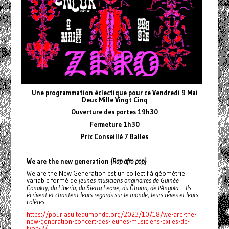
Une programmation éclectique pour ce Vendredi 9 Mai
Deux Mille Vingt Cinq
Ouverture des portes 19h30
Fermeture 1h30
Prix Conseillé 7 Balles
We are the new generation
{Rap afro pop}
We are the New Generation est un collectif à géométrie
variable formé de
jeunes musiciens originaires de Guinée
Conakry, du Liberia, du Sierra Leone, du Ghana, de l'Angola... Ils
écrivent et chantent leurs regards sur le monde, leurs rêves et leurs
colères.
https://pourlasuitedumonde.org/2023/10/18/we-are-the-
new-generation-concert-des-jeunes-musiciens-exiles-de-
lyon-2/