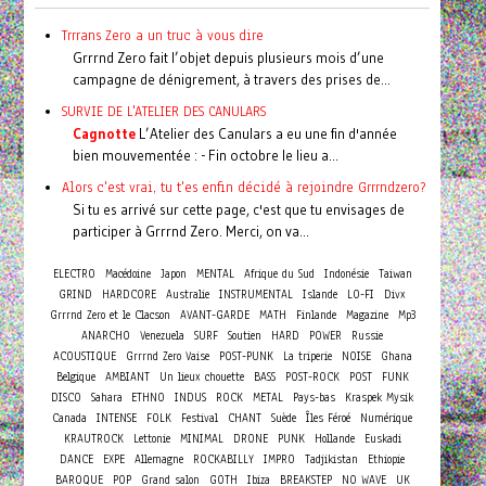
Trrrans Zero a un truc à vous dire
Grrrnd Zero fait l’objet depuis plusieurs mois d’une
campagne de dénigrement, à travers des prises de...
SURVIE DE L'ATELIER DES CANULARS
Cagnotte
L’Atelier des Canulars a eu une fin d'année
bien mouvementée : - Fin octobre le lieu a...
Alors c'est vrai, tu t'es enfin décidé à rejoindre Grrrndzero?
Si tu es arrivé sur cette page, c'est que tu envisages de
participer à Grrrnd Zero. Merci, on va...
ELECTRO
Macédoine
Japon
MENTAL
Afrique du Sud
Indonésie
Taiwan
GRIND
HARDCORE
Australie
INSTRUMENTAL
Islande
LO-FI
Divx
Grrrnd Zero et le Clacson
AVANT-GARDE
MATH
Finlande
Magazine
Mp3
ANARCHO
Venezuela
SURF
Soutien
HARD
POWER
Russie
ACOUSTIQUE
Grrrnd Zero Vaise
POST-PUNK
La triperie
NOISE
Ghana
Belgique
AMBIANT
Un lieux chouette
BASS
POST-ROCK
POST
FUNK
DISCO
Sahara
ETHNO
INDUS
ROCK
METAL
Pays-bas
Kraspek Mysik
Canada
INTENSE
FOLK
Festival
CHANT
Suède
Îles Féroé
Numérique
KRAUTROCK
Lettonie
MINIMAL
DRONE
PUNK
Hollande
Euskadi
DANCE
EXPE
Allemagne
ROCKABILLY
IMPRO
Tadjikistan
Ethiopie
BAROQUE
POP
Grand salon
GOTH
Ibiza
BREAKSTEP
NO WAVE
UK