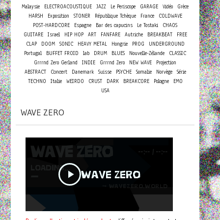
Malaysie
ELECTROACOUSTIQUE
JAZZ
Le Periscope
GARAGE
Vidéo
Grèce
HARSH
Exposition
STONER
République Tchèque
France
COLDWAVE
POST-HARDCORE
Espagne
Bar des capucins
Le Tostaki
CHAOS
GUITARE
Israel
HIP HOP
ART
FANFARE
Autriche
BREAKBEAT
FREE
CLAP
DOOM
SONIC
HEAVY METAL
Hongrie
PROG
UNDERGROUND
Portugal
BUFFET FROID
lab
DRUM
BLUES
Nouvelle-Zélande
CLASSIC
Grrrnd Zero Gerland
INDIE
Grrrnd Zero
NEW WAVE
Projection
Concert
ABSTRACT
Danemark
Suisse
PSYCHE
Somalie
Norvège
Série
TECHNO
Italie
WEIRDO
CRUST
DARK
BREAKCORE
Pologne
EMO
USA
WAVE ZERO