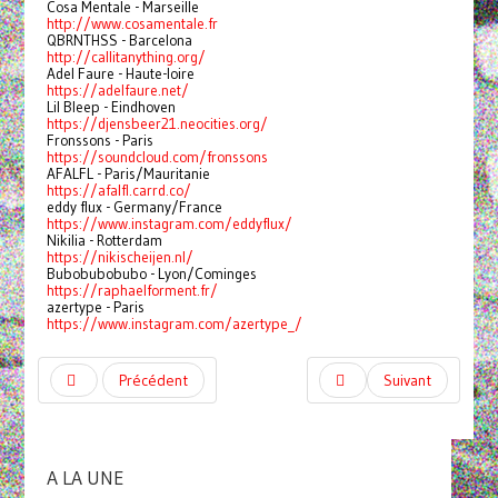
Cosa Mentale - Marseille
http://www.cosamentale.fr
QBRNTHSS - Barcelona
http://callitanything.org/
Adel Faure - Haute-loire
https://adelfaure.net/
Lil Bleep - Eindhoven
https://djensbeer21.neocities.org/
Fronssons - Paris
https://soundcloud.com/fronssons
AFALFL - Paris/Mauritanie
https://afalfl.carrd.co/
eddy flux - Germany/France
https://www.instagram.com/eddyflux/
Nikilia - Rotterdam
https://nikischeijen.nl/
Bubobubobubo - Lyon/Cominges
https://raphaelforment.fr/
azertype - Paris
https://www.instagram.com/azertype_/
Précédent
Suivant
A LA UNE