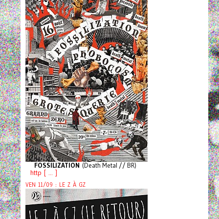
FOSSILIZATION
(Death Metal // BR)
http [ ... ]
VEN 11/09 : LE Z À GZ