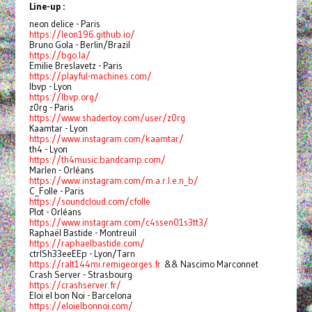
Line-up :
neon delice - Paris
https://leon196.github.io/
Bruno Gola - Berlin/Brazil
https://bgo.la/
Emilie Breslavetz - Paris
https://playful-machines.com/
lbvp - Lyon
https://lbvp.org/
z0rg - Paris
https://www.shadertoy.com/user/z0rg
Kaamtar - Lyon
https://www.instagram.com/kaamtar/
th4 - Lyon
https://th4music.bandcamp.com/
Marlen - Orléans
https://www.instagram.com/m.a.r.l.e.n_b/
C_Folle - Paris
https://soundcloud.com/cfolle
Plot - Orléans
https://www.instagram.com/c4ssen01s3tt3/
Raphaël Bastide - Montreuil
https://raphaelbastide.com/
ctrlSh33eeEEp - Lyon/Tarn
https://ralt144mi.remigeorges.fr
&& Nascimo Marconnet
Crash Server - Strasbourg
https://crashserver.fr/
Eloi el bon Noi - Barcelona
https://eloielbonnoi.com/