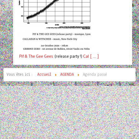
Pif
& The Gee Gees
(release party !)
C
a
l [ ... ]
Vous êtes ici :
Accueil
AGENDA
Agenda passé