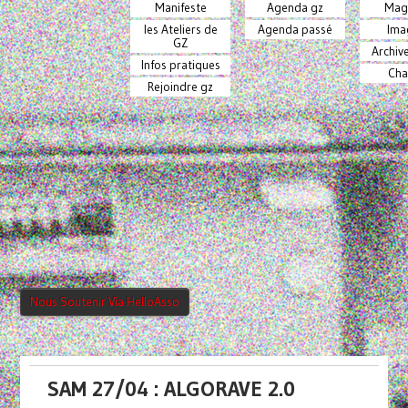
Manifeste
Agenda gz
Mag
les Ateliers de
Agenda passé
Ima
GZ
Archiv
Infos pratiques
Cha
Rejoindre gz
Nous Soutenir Via HelloAsso
SAM 27/04 : ALGORAVE 2.0