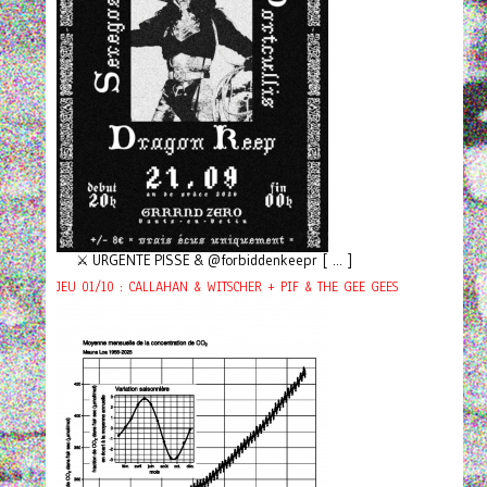
⚔️ URGENTE PISSE & @forbiddenkeepr [ ... ]
JEU 01/10 : CALLAHAN & WITSCHER + PIF & THE GEE GEES