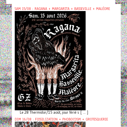
SAM 15/08 : RAGANA + MARGARITA + BASSEVILLE + MALÉORE
Le 28 Thermidor/15 août, jour férié s [ ... ]
DIM 16/08 : FOSSILIZATION + PHOBOCOSM + GROTESQUERIE