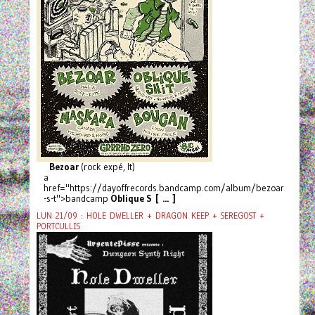
Bezoar
(rock expé, It)
a
href="https://dayoffrecords.bandcamp.com/album/bezoar
-s-t">bandcamp
Oblique S [ ... ]
LUN 21/09 : HOLE DWELLER + DRAGON KEEP + SEREGOST +
PORTCULLIS