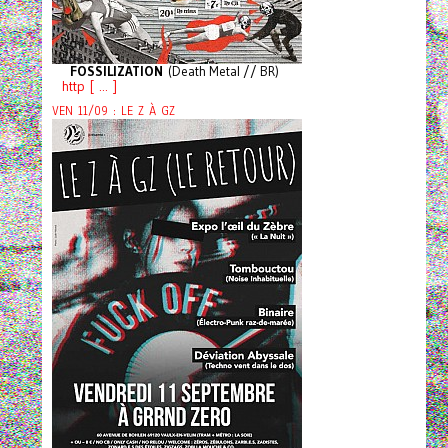
FOSSILIZATION
(Death Metal // BR)
http [ ... ]
VEN 11/09 : LE Z À GZ