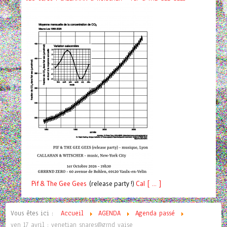
Pif
& The Gee Gees
(release party !)
C
a
l [ ... ]
Vous êtes ici :
Accueil
AGENDA
Agenda passé
ven 17 avril : venetian snares@grnd vaise