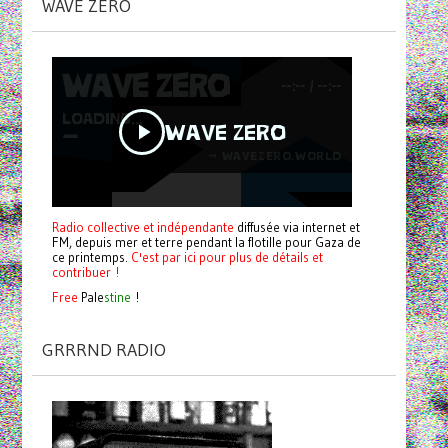
WAVE ZERO
Radio collective et indépendante
diffusée via internet et
FM, depuis mer et terre pendant la flotille pour Gaza de
ce printemps.
C'est par ici pour plus de détails et
contribuer !
Free
Pale
stine
!
GRRRND RADIO