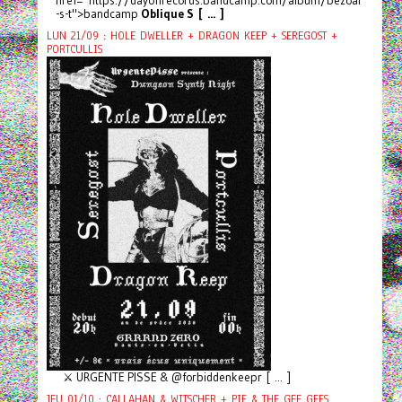
href="https://dayoffrecords.bandcamp.com/album/bezoar
-s-t">bandcamp
Oblique S [ ... ]
LUN 21/09 : HOLE DWELLER + DRAGON KEEP + SEREGOST +
PORTCULLIS
⚔️ URGENTE PISSE & @forbiddenkeepr [ ... ]
JEU 01/10 : CALLAHAN & WITSCHER + PIF & THE GEE GEES