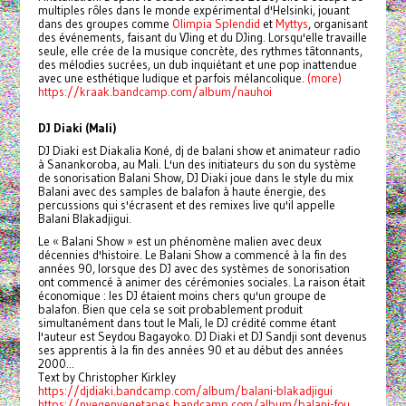
multiples rôles dans le monde expérimental d'Helsinki, jouant
dans des groupes comme
Olimpia Splendid
et
Myttys
, organisant
des événements, faisant du VJing et du DJing. Lorsqu'elle travaille
seule, elle crée de la musique concrète, des rythmes tâtonnants,
des mélodies sucrées, un dub inquiétant et une pop inattendue
avec une esthétique ludique et parfois mélancolique.
(more)
https://kraak.bandcamp.com/album/nauhoi
DJ Diaki (Mali)
DJ Diaki est Diakalia Koné, dj de balani show et animateur radio
à Sanankoroba, au Mali. L'un des initiateurs du son du système
de sonorisation Balani Show, DJ Diaki joue dans le style du mix
Balani avec des samples de balafon à haute énergie, des
percussions qui s'écrasent et des remixes live qu'il appelle
Balani Blakadjigui.
Le « Balani Show » est un phénomène malien avec deux
décennies d'histoire. Le Balani Show a commencé à la fin des
années 90, lorsque des DJ avec des systèmes de sonorisation
ont commencé à animer des cérémonies sociales. La raison était
économique : les DJ étaient moins chers qu'un groupe de
balafon. Bien que cela se soit probablement produit
simultanément dans tout le Mali, le DJ crédité comme étant
l'auteur est Seydou Bagayoko. DJ Diaki et DJ Sandji sont devenus
ses apprentis à la fin des années 90 et au début des années
2000...
Text by Christopher Kirkley
https://djdiaki.bandcamp.com/album/balani-blakadjigui
https://nyegenyegetapes.bandcamp.com/album/balani-fou