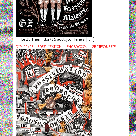
Le 28 Thermidor/15 août, jour férié s [ ... ]
DIM 16/08 : FOSSILIZATION + PHOBOCOSM + GROTESQUERIE