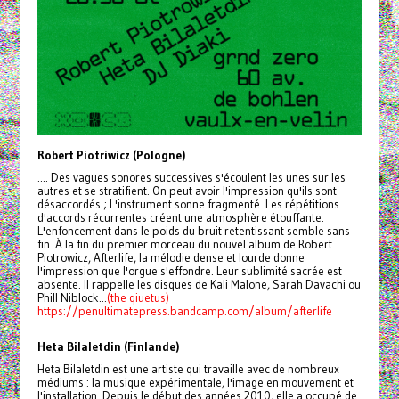
Robert Piotriwicz (Pologne)
.... Des vagues sonores successives s'écoulent les unes sur les
autres et se stratifient. On peut avoir l'impression qu'ils sont
désaccordés ; L'instrument sonne fragmenté. Les répétitions
d'accords récurrentes créent une atmosphère étouffante.
L'enfoncement dans le poids du bruit retentissant semble sans
fin. À la fin du premier morceau du nouvel album de Robert
Piotrowicz, Afterlife, la mélodie dense et lourde donne
l'impression que l'orgue s'effondre. Leur sublimité sacrée est
absente. Il rappelle les disques de Kali Malone, Sarah Davachi ou
Phill Niblock...
(the qiuetus)
https://penultimatepress.bandcamp.com/album/afterlife
Heta Bilaletdin (Finlande)
Heta Bilaletdin est une artiste qui travaille avec de nombreux
médiums : la musique expérimentale, l'image en mouvement et
l'installation. Depuis le début des années 2010, elle a occupé de