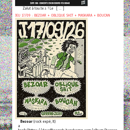
Zalut à tou.te.s ! Le [ ... ]
JEU 17/09 : BEZOAR + OBLIQUE SHIT + MASKARA + BOUCAN
Bezoar
(rock expé, It)
a