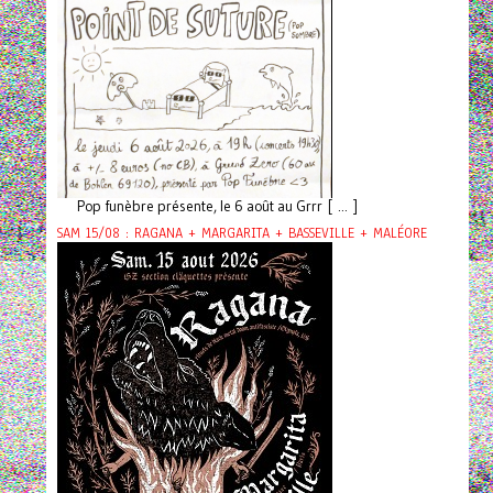
Pop funèbre présente, le 6 août au Grrr [ ... ]
SAM 15/08 : RAGANA + MARGARITA + BASSEVILLE + MALÉORE