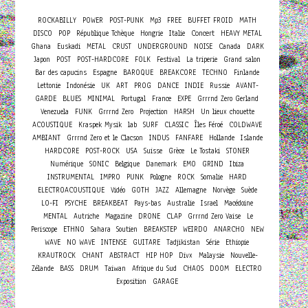
ROCKABILLY
POWER
POST-PUNK
Mp3
FREE
BUFFET FROID
MATH
Concert
DISCO
POP
République Tchèque
Hongrie
Italie
HEAVY METAL
Ghana
Euskadi
METAL
CRUST
UNDERGROUND
NOISE
Canada
DARK
Japon
POST
POST-HARDCORE
FOLK
Festival
La triperie
Grand salon
Bar des capucins
Espagne
BAROQUE
BREAKCORE
TECHNO
Finlande
Lettonie
Indonésie
UK
ART
PROG
DANCE
INDIE
Russie
AVANT-
GARDE
BLUES
MINIMAL
Portugal
France
EXPE
Grrrnd Zero Gerland
Venezuela
FUNK
Grrrnd Zero
Projection
HARSH
Un lieux chouette
ACOUSTIQUE
Kraspek Mysik
lab
SURF
CLASSIC
Îles Féroé
COLDWAVE
AMBIANT
Grrrnd Zero et le Clacson
INDUS
FANFARE
Hollande
Islande
HARDCORE
POST-ROCK
USA
Suisse
Grèce
Le Tostaki
STONER
Numérique
SONIC
Belgique
Danemark
EMO
GRIND
Ibiza
INSTRUMENTAL
IMPRO
PUNK
Pologne
ROCK
Somalie
HARD
ELECTROACOUSTIQUE
Vidéo
GOTH
JAZZ
Allemagne
Norvège
Suède
LO-FI
PSYCHE
BREAKBEAT
Pays-bas
Australie
Israel
Macédoine
MENTAL
Autriche
Magazine
DRONE
CLAP
Grrrnd Zero Vaise
Le
Periscope
ETHNO
Sahara
Soutien
BREAKSTEP
WEIRDO
ANARCHO
NEW
WAVE
NO WAVE
INTENSE
GUITARE
Tadjikistan
Série
Ethiopie
KRAUTROCK
CHANT
ABSTRACT
HIP HOP
Divx
Malaysie
Nouvelle-
Zélande
BASS
DRUM
Taiwan
Afrique du Sud
CHAOS
DOOM
ELECTRO
Exposition
GARAGE