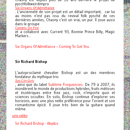
pyschfolkweirdimpro
Six Organs Of Admittance
. L'ancienneté de son projet est un détail important, car lui
au moins n’est pas issu du revival folk pysché de ces
dernières années, Chasny c’est un vrai, un pur. Il joue aussi
dans le groupe
Comets On Fire
et a collaboré avec Current 93, Bonnie Prince Billy, Magic
Markers...
Six Organs Of Admittance – Coming To Get You
Sir Richard Bishop
L’autoproclamé chevalier Bishop est un des membres
fondateur du mythique trio
Sun City Girls
, ainsi que du label
Sublime Frequencies.
De 79 à 2007, ils
inondèrent le monde de productions hybrides, fruits métisses
et ésotériques entre free jazz, rock, n’importe quoi et
sciences occultes. En solo, Bishop continue d’explorer ses
horizons, avec une plus nette préférence pour l’orient et son
romantisme épicé. Il joue très bien de la guitare quand
même.
une vidéo
Sir Richard Bishop - Abydos