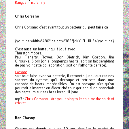
Rangda - Fist family
Chris Corsano
Chris Corsano c’est avant tout un batteur qui peut faire ça :
{youtube width="480" height="385"}qNY_PH_RH3s{/youtube}
C’est aussi un batteur qui à joué avec
Thurston Moore,
Paul Flaherty, Flower, Don Dietrich, Kim Gordon, Jim
O'rourke, Bjork (on a longtemps hésité, soit on fait semblant
de pas voir cette collaboration, soit on l’affronte de face)…
Corsano
sait tout faire avec sa batterie, il remonte jusqu’aux racines
sacrées du rythme, qu’il découpe et retricote dans une
cascade de beats imprévisibles. On est presque sûrs qu’on
pourrait alimenter en électricité tout gerland si on branchait
des capteurs sur ses bras lorsqu’il joue.
mp3 :
Chris Corsano - Are you going to keep alive the spirit of
cricket
Ben Chasny
Chasny est depuis plus de 10 ans derrière le projet de