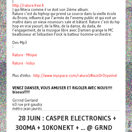
(
http://rature.free.fr
) qui fêtera comme il se doit son 2ième album.
Rature c’est du hiphop qui prend sa source dans la vieille école
du Bronx, influencé par l’armée de l’enemy public et qui voit un
maître dans un vieux nounours sale et bâtard. Rature c’est du hip
hop en vrai yaourt, de la fête, de la danse, du dada, de
l’engagement, de la musique libre avec Damien grange le MC
beatboxeur et Sébastien Finck le batteur homme-orchestre.
Des Mp3
:
Rature - Minjee
Rature - Indus
Plus d'infos :
http://www.myspace.com/
rature1#ixzz0rOsyvimd
VENEZ DANSER, VOUS AMUSER ET RIGOLER AVEC NOUS!!!!
bisous!!!!!
Grrrnd Gerland
40 rue pré gaudry
métro jean jaurès.
28 JUIN : CASPER ELECTRONICS +
300MA + 10KONEKT + ... @ GRND