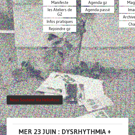
Manifeste
Agenda gz
Mag
les Ateliers de
Agenda passé
Ima
GZ
Archiv
Infos pratiques
Cha
Rejoindre gz
Nous Soutenir Via HelloAsso
MER 23 JUIN : DYSRHYTHMIA +