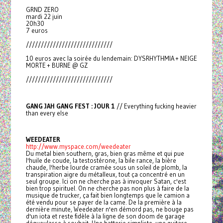
GRND ZERO
mardi 22 juin
20h30
7 euros
/////////////////////////////
10 euros avec la soirée du lendemain: DYSRHYTHMIA + NEIGE
MORTE + BURNE @ GZ
/////////////////////////////
GANG JAH GANG FEST : JOUR 1
// Everything fucking heavier
than every else
WEEDEATER
http://www.myspace.com/weedeater
Du metal bien southern, gras, bien gras même et qui pue
l'huile de coude, la testostérone, la bile rance, la bière
chaude, l'herbe lourde cramée sous un soleil de plomb, la
transpiration aigre du métalleux, tout ça concentré en un
seul groupe. Ici on ne cherche pas à invoquer Satan, c'est
bien trop spirituel. On ne cherche pas non plus à faire de la
musique de trucker, ça fait bien longtemps que le camion a
été vendu pour se payer de la came. De la première à la
dernière minute, Weedeater n'en démord pas, ne bouge pas
d'un iota et reste fidèle à la ligne de son doom de garage