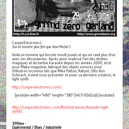
CasperElectronics -
Son et lumière plus fort que Jean Michel J.
Voilà un homme qui bricole moult jouets et qui en ravit plus d'un
avec ses découvertes. Après avoir maitrisé l'art des dictées
magiques et du barbie karaoké depuis les années 2000, écrit
pour Make magazine, fabriqué des objets sonores pour
d'illustres inconnus tels que Mike Patton, Rahzel, Otto Von
Schirach, il vient nous présenter et jouer sa dernière création, le
light synth.
http://casperelectronics.com/
{youtube width="480" height="385"}n67rXQd2ujI{/youtube}
http://casperelectronics.com/
finished-pieces/benjolin-
light-
synth/
300ma -
Expérimental / Blues / Industrielle