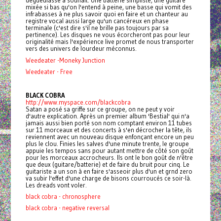
dégueulasse à souhait. Une batterie simpliste, une guitare
mixée si bas qu'on l'entend à peine, une basse qui vomit des
infrabasses à ne plus savoir quoi en faire et un chanteur au
registre vocal aussi large qu'un cancéreux en phase
terminale (c'est dire s'il ne brille pas toujours par sa
pertinence). Les disques ne vous écorcheront pas pour leur
originalité mais l'expérience live promet de nous transporter
vers des univers de lourdeur méconnus.
Weedeater -Moneky Junction
Weedeater - Free
BLACK COBRA
http://www.myspace.com/blackcobra
Satan a posé sa griffe sur ce groupe, on ne peut y voir
d'autre explication. Après un premier album 'Bestial' qui n'a
jamais aussi bien porté son nom comptant environ 11 tubes
sur 11 morceaux et des concerts à s'en décrocher la tête, ils
reviennent avec un nouveau disque enfonçant encore un peu
plus le clou. Finies les salves d'une minute trente, le groupe
appuie les tempos sans pour autant mettre de côté son goût
pour les morceaux accrocheurs. Ils ont le bon goût de n'être
que deux (guitare/batterie) et de faire du bruit pour cinq. Le
guitariste a un son à en faire s'asseoir plus d'un et grnd zero
va subir l'effet d'une charge de bisons courroucés ce soir-là.
Les dreads vont voler.
black cobra - chronosphere
black cobra - negative reversal