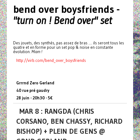
bend over boysfriends -
"turn on ! Bend over" set
Des jouets, des synthés, pas assez de bras .... ils seront tous les
quatre et en forme pour un set pop & noise en constante
évolution.
Miam !
http://virb.com/bend_over_
boysfriends
Grrrnd Zero Gerland
40 rue pré gaudry
28 juin - 20h30 - 5€
MAR 8 : RANGDA (CHRIS
CORSANO, BEN CHASSY, RICHARD
BISHOP) + PLEIN DE GENS @