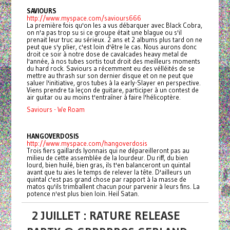
SAVIOURS
http://www.myspace.com/saviours666
La première fois qu'on les a vus débarquer avec Black Cobra,
on n'a pas trop su si ce groupe était une blague ou s'il
prenait leur truc au sérieux. 2 ans et 2 albums plus tard on ne
peut que s'y plier, c'est loin d'être le cas. Nous aurons donc
droit ce soir à notre dose de cavalcades heavy metal de
l'année, à nos tubes sortis tout droit des meilleurs moments
du hard rock. Saviours a récemment eu des vélléités de se
mettre au thrash sur son dernier disque et on ne peut que
saluer l'initiative, gros tubes à la early-Slayer en perspective.
Viens prendre ta leçon de guitare, participer à un contest de
air guitar ou au moins t'entraîner à faire l'hélicoptère.
Saviours - We Roam
HANGOVERDOSIS
http://www.myspace.com/hangoverdosis
Trois fiers gaillards lyonnais qui ne dépareilleront pas au
milieu de cette assemblée de la lourdeur. Du riff, du bien
lourd, bien huilé, bien gras, ils t'en balanceront un quintal
avant que tu aies le temps de relever la tête. D'ailleurs un
quintal c'est pas grand chose par rapport à la masse de
matos qu'ils trimballent chacun pour parvenir à leurs fins. La
potence n'est plus bien loin. Heil Satan.
2 JUILLET : RATURE RELEASE