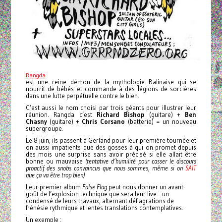
Rangda
est une reine démon de la mythologie Balinaise qui se
nourrit de bébés et commande à des légions de sorcières
dans une lutte perpétuelle contre le bien.
C’est aussi le nom choisi par trois géants pour illustrer leur
réunion. Rangda c’est
Richard
Bishop
(guitare) +
Ben
Chasny
(guitare) +
Chris Corsano
(batterie) = un nouveau
supergroupe
.
Le 8 juin, ils passent à Gerland pour leur première tournée et
on aussi impatients que des gosses à qui on promet depuis
des mois une surprise sans avoir précisé si elle allait être
bonne ou mauvaise
(tentative d’humilité pour casser le discours
proactif des snobs convaincus que nous sommes, même si on
SAIT
que ça va être trop bien)
Leur premier album
False Flag
peut nous donner un avant-
goût de l’explosion technique que sera leur live : un
condensé de leurs travaux, alternant déflagrations de
frénésie rythmique et lentes translations contemplatives.
Un exemple :