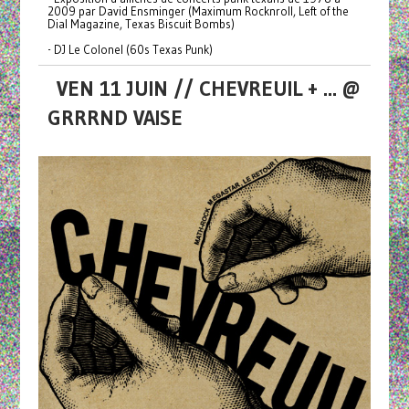
2009 par David Ensminger (Maximum Rocknroll, Left of the
Dial Magazine, Texas Biscuit Bombs)
- DJ Le Colonel (60s Texas Punk)
VEN 11 JUIN // CHEVREUIL + ... @
GRRRND VAISE