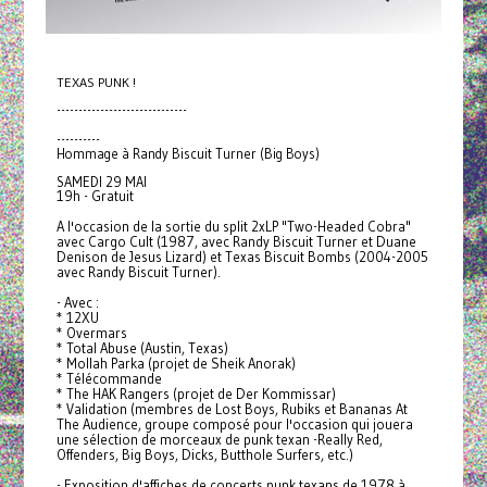
TEXAS PUNK !
------------------------------
----------
Hommage à Randy Biscuit Turner (Big Boys)
SAMEDI 29 MAI
19h - Gratuit
A l'occasion de la sortie du split 2xLP "Two-Headed Cobra"
avec Cargo Cult (1987, avec Randy Biscuit Turner et Duane
Denison de Jesus Lizard) et Texas Biscuit Bombs (2004-2005
avec Randy Biscuit Turner).
- Avec :
* 12XU
* Overmars
* Total Abuse (Austin, Texas)
* Mollah Parka (projet de Sheik Anorak)
* Télécommande
* The HAK Rangers (projet de Der Kommissar)
* Validation (membres de Lost Boys, Rubiks et Bananas At
The Audience, groupe composé pour l'occasion qui jouera
une sélection de morceaux de punk texan -Really Red,
Offenders, Big Boys, Dicks, Butthole Surfers, etc.)
- Exposition d'affiches de concerts punk texans de 1978 à