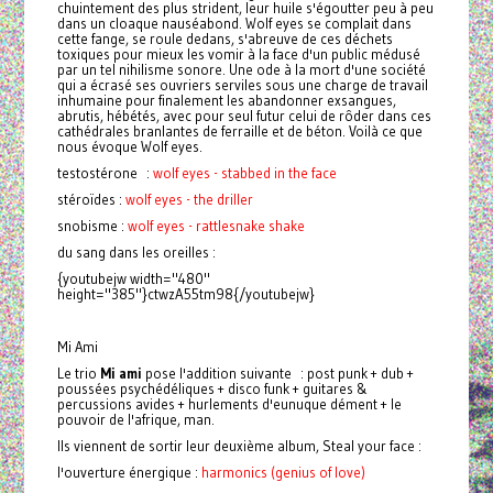
chuintement des plus strident, leur huile s'égoutter peu à peu
dans un cloaque nauséabond. Wolf eyes se complait dans
cette fange, se roule dedans, s'abreuve de ces déchets
toxiques pour mieux les vomir à la face d'un public médusé
par un tel nihilisme sonore. Une ode à la mort d'une société
qui a écrasé ses ouvriers serviles sous une charge de travail
inhumaine pour finalement les abandonner exsangues,
abrutis, hébétés, avec pour seul futur celui de rôder dans ces
cathédrales branlantes de ferraille et de béton. Voilà ce que
nous évoque Wolf eyes.
testostérone :
wolf eyes - stabbed in the face
stéroïdes :
wolf eyes - the driller
snobisme :
wolf eyes - rattlesnake shake
du sang dans les oreilles :
{youtubejw width="480"
height="385"}ctwzA55tm98{/youtubejw}
Mi Ami
Le trio
Mi ami
pose l'addition suivante : post punk + dub +
poussées psychédéliques + disco funk + guitares &
percussions avides + hurlements d'eunuque dément + le
pouvoir de l'afrique, man.
Ils viennent de sortir leur deuxième album, Steal your face :
l'ouverture énergique :
harmonics (genius of love)