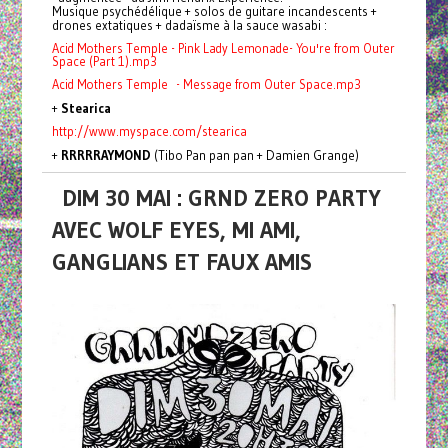
Musique psychédélique + solos de guitare incandescents +
drones extatiques + dadaïsme à la sauce wasabi :
Acid Mothers Temple - Pink Lady Lemonade- You're from Outer
Space (Part 1).mp3
Acid Mothers Temple - Message from Outer Space.mp3
+
Stearica
http://www.myspace.com/stearica
+
RRRRRAYMOND
(Tibo Pan pan pan + Damien Grange)
DIM 30 MAI : GRND ZERO PARTY
AVEC WOLF EYES, MI AMI,
GANGLIANS ET FAUX AMIS