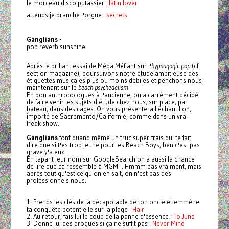
le morceau disco putassier :
latin lover
attends je branche l'orgue :
secrets
Ganglians -
pop reverb sunshine
Après le brillant essai de Méga Méfiant sur l'
hypnagogic pop
(cf
section magazine), poursuivons notre étude ambitieuse des
étiquettes musicales plus ou moins débiles et penchons nous
maintenant sur le
beach psychedelism
.
En bon anthropologues à l'ancienne, on a carrément décidé
de faire venir les sujets d'étude chez nous, sur place, par
bateau, dans des cages. On vous présentera l'échantillon,
importé de Sacremento/Californie, comme dans un vrai
freak show.
Ganglians
font quand même un truc super-frais qui te fait
dire que si t'es trop jeune pour les Beach Boys, ben c'est pas
grave y'a eux.
En tapant leur nom sur GoogleSearch on a aussi la chance
de lire que ça ressemble à MGMT. Hmmm pas vraiment, mais
après tout qu'est ce qu'on en sait, on n'est pas des
professionnels nous.
1. Prends les clés de la décapotable de ton oncle et emmène
ta conquête potentielle sur la plage :
Hair
2. Au retour, fais lui le coup de la panne d'essence :
To June
3. Donne lui des drogues si ça ne suffit pas :
Never Mind