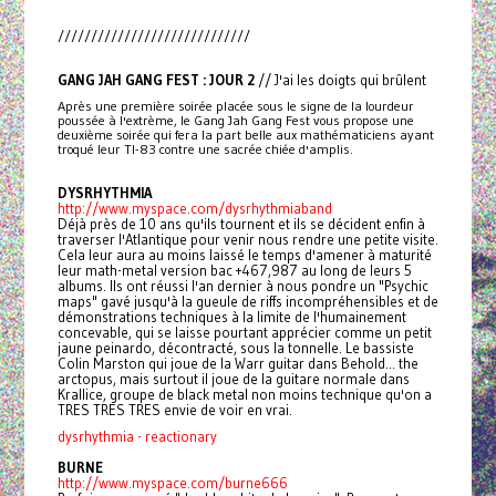
/////////////////////////////
GANG JAH GANG FEST : JOUR 2
// J'ai les doigts qui brûlent
Après une première soirée placée sous le signe de la lourdeur
poussée à l'extrème, le Gang Jah Gang Fest vous propose une
deuxième soirée qui fera la part belle aux mathématiciens ayant
troqué leur TI-83 contre une sacrée chiée d'amplis.
DYSRHYTHMIA
http://www.myspace.com/dysrhythmiaband
Déjà près de 10 ans qu'ils tournent et ils se décident enfin à
traverser l'Atlantique pour venir nous rendre une petite visite.
Cela leur aura au moins laissé le temps d'amener à maturité
leur math-metal version bac +467,987 au long de leurs 5
albums. Ils ont réussi l'an dernier à nous pondre un "Psychic
maps" gavé jusqu'à la gueule de riffs incompréhensibles et de
démonstrations techniques à la limite de l'humainement
concevable, qui se laisse pourtant apprécier comme un petit
jaune peinardo, décontracté, sous la tonnelle. Le bassiste
Colin Marston qui joue de la Warr guitar dans Behold... the
arctopus, mais surtout il joue de la guitare normale dans
Krallice, groupe de black metal non moins technique qu'on a
TRES TRES TRES envie de voir en vrai.
dysrhythmia - reactionary
BURNE
http://www.myspace.com/burne666