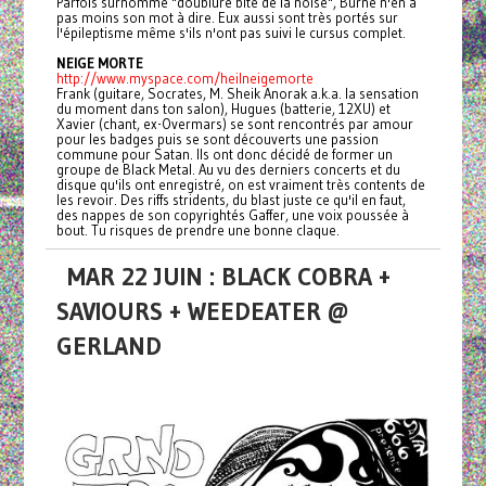
Parfois surnommé "doublure bite de la noise", Burne n'en a
pas moins son mot à dire. Eux aussi sont très portés sur
l'épileptisme même s'ils n'ont pas suivi le cursus complet.
NEIGE MORTE
http://www.myspace.com/heilneigemorte
Frank (guitare, Socrates, M. Sheik Anorak a.k.a. la sensation
du moment dans ton salon), Hugues (batterie, 12XU) et
Xavier (chant, ex-Overmars) se sont rencontrés par amour
pour les badges puis se sont découverts une passion
commune pour Satan. Ils ont donc décidé de former un
groupe de Black Metal. Au vu des derniers concerts et du
disque qu'ils ont enregistré, on est vraiment très contents de
les revoir. Des riffs stridents, du blast juste ce qu'il en faut,
des nappes de son copyrightés Gaffer, une voix poussée à
bout. Tu risques de prendre une bonne claque.
MAR 22 JUIN : BLACK COBRA +
SAVIOURS + WEEDEATER @
GERLAND