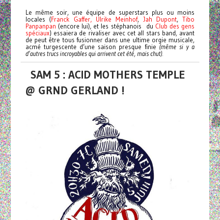
Le même soir, une équipe de superstars plus ou moins
locales (
Franck Gaffer,
Ulrike Meinhof
,
Jah Dupont
,
Tibo
Panpanpan
(encore lui), et les stéphanois du
Club des gens
spéciaux
) essaiera de rivaliser avec cet all stars band
,
avant
de peut être tous fusionner dans une ultime orgie musicale,
acmé turgescente d’une saison presque finie
(même si y a
d’autres trucs incroyables qui arrivent cet été, mais chut).
SAM 5 : ACID MOTHERS TEMPLE
@ GRND GERLAND !