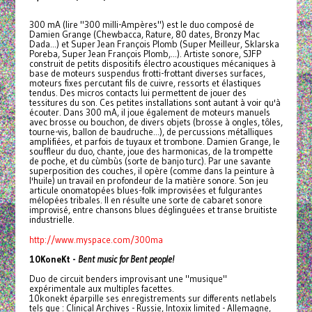
300 mA (lire "300 milli-Ampères") est le duo composé de
Damien Grange (Chewbacca, Rature, 80 dates, Bronzy Mac
Dada...) et Super Jean François Plomb (Super Meilleur, Sklarska
Poreba, Super Jean François Plomb,...). Artiste sonore, SJFP
construit de petits dispositifs électro acoustiques mécaniques à
base de moteurs suspendus frotti-frottant diverses surfaces,
moteurs fixes percutant fils de cuivre, ressorts et élastiques
tendus. Des micros contacts lui permettent de jouer des
tessitures du son. Ces petites installations sont autant à voir qu'à
écouter. Dans 300 mA, il joue également de moteurs manuels
avec brosse ou bouchon, de divers objets (brosse à ongles, tôles,
tourne-vis, ballon de baudruche...), de percussions métalliques
amplifiées, et parfois de tuyaux et trombone. Damien Grange, le
souffleur du duo, chante, joue des harmonicas, de la trompette
de poche, et du cùmbùs (sorte de banjo turc). Par une savante
superposition des couches, il opère (comme dans la peinture à
l'huile) un travail en profondeur de la matière sonore. Son jeu
articule onomatopées blues-folk improvisées et fulgurantes
mélopées tribales. Il en résulte une sorte de cabaret sonore
improvisé, entre chansons blues déglinguées et transe bruitiste
industrielle.
http://www.myspace.com/300ma
10KoneKt -
Bent music for Bent people!
Duo de circuit benders improvisant une "musique"
expérimentale aux multiples facettes.
10konekt éparpille ses enregistrements sur differents netlabels
tels que : Clinical Archives - Russie, Intoxix limited - Allemagne,