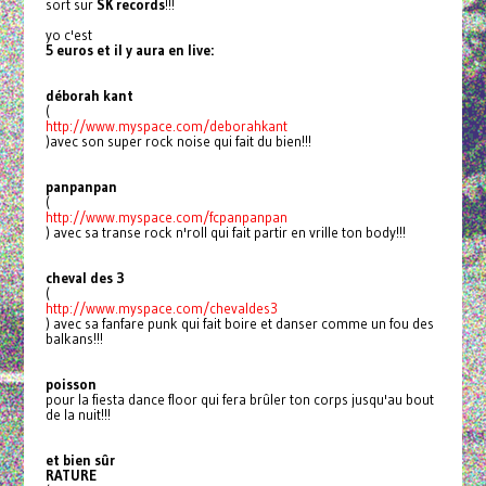
sort sur
SK records
!!!
yo c'est
5 euros et il y aura en live:
déborah kant
(
http://www.myspace.com/
deborahkant
)avec son super rock noise qui fait du bien!!!
panpanpan
(
http://www.myspace.com/
fcpanpanpan
) avec sa transe rock n'roll qui fait partir en vrille ton body!!!
cheval des 3
(
http://www.myspace.com/
chevaldes3
) avec sa fanfare punk qui fait boire et danser comme un fou des
balkans!!!
poisson
pour la fiesta dance floor qui fera brûler ton corps jusqu'au bout
de la nuit!!!
et bien sûr
RATURE