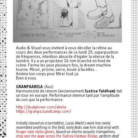
Audio & Visuel vous invitent à vous décoller la rétine au
cours des deux performances de ce lundi 29, superposition
de fréquences, intention absurde d'égaler la vitesse de la
lumière. Il y a un projecteur 16 mm branché en fond de
scène. Ferme les yeux plusieurs fois, la dream machine
tourne. Miroir, prisme, verre, boule à facettes...
Amène ton corps pour filtrer tout ça.
Bien à vous.
GRANPAABELA
(Aus)
Harmoniciste de renom (anciennement
Justice Yeldham)
fait
un tour en europe. Performance intense tant par l'amplitude
du son que la performance.
http://dualplover.com/abela
https://granpa.bandcamp.com/
Initially classed as a turntablist, Lucas Abela’s work has rarely
resembled anything in the field, early feats saw him stab vinyl with
Kruger style stylus gloves
, bound on electro acoustic trampolines,
drag race the pope across the Sydney Harbour Bridge
, perform deaf