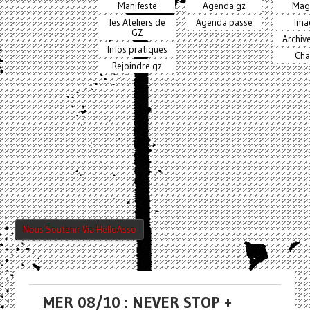
Manifeste
Agenda gz
Mag
les Ateliers de
Agenda passé
Ima
GZ
Archiv
Infos pratiques
Cha
Rejoindre gz
Nous Soutenir Via HelloAsso
MER 08/10 : NEVER STOP +