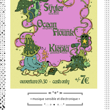
╔════════ ≪ °❈° ≫ ════════╗
• musique sensible et électronique •
╚══════ *.·:·.✧ ✦ ✧.·:·.* ═══════╝