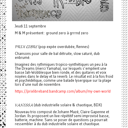
Jeudi 11 septembre
M & M présentent : ground zero à grrrnd zero
𝓟𝓡𝓘𝓧 𝓛𝓘𝓑𝓡𝓔 (pop expée overdubée, Rennes)
Chansons pour salle de bal détruite, slow saturé, dub
enbrumé.
Imaginez des rythmiques tropico-synthétiques un peu à la
The Dreams (merci Yamaha), sur lesquels s’empilent une
basse Jah-Wobblesque bien ronde, et des guitares et voix
noyées dans le delay et la reverb. Le résultat est à la fois froid
et psychédélique, comme une balade lysergique sur la plage
lors d’une nuit de novembre.
https://prixlibreband.bandcamp.com/album/my-own-world
𝓥𝓐𝓝𝓔𝓢𝓢𝓐 (dub industrielle solaire & chaotique, BDX)
Nouveau trio composé de Johann Mazé, Claire Gapenne et
Jordan. Ils proposent un live répétitif semi improvisé basse,
batterie, machine. Sans se poser de questions ça pourrait
ressembler à du dub industrielle solaire et chaotique.