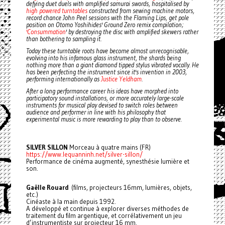
defying duet duels with amplified samurai swords, hospitalised by
high powered turntables
constructed from sewing machine motors,
record chance John Peel sessions with the Flaming Lips, get pole
position on Otomo Yoshihides' Ground Zero remix compilation;
'Consummation
' by destroying the disc with amplified skewers rather
than bothering to sampling it.
Today these turntable roots have become almost unrecognisable,
evolving into his infamous glass instrument, the shards being
nothing more than a giant diamond tipped stylus vibrated vocally. He
has been perfecting the instrument since it's invention in 2003,
performing internationally as
Justice Yeldham
.
After a long performance career his ideas have morphed into
participatory sound installations, or more accurately large-scale
instruments for musical play devised to switch roles between
audience and performer in line with his philosophy that
experimental music is more rewarding to play than to observe.
SILVER SILLON
Morceau à quatre mains (FR)
https://www.lequanninh.net/silver-sillon/
Performance de cinéma augmenté, synesthésie lumière et
son.
Gaëlle Rouard
(films, projecteurs 16mm, lumières, objets,
etc.)
Cinéaste à la main depuis 1992.
A développé et continue à explorer diverses méthodes de
traitement du film argentique, et corrélativement un jeu
d’instrumentiste sur projecteur 16 mm.