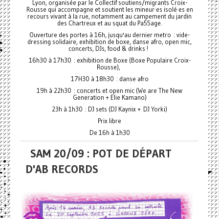
Lyon, organisée par le Collectif soutiens/migrants Croix-
Rousse qui accompagne et soutient les mineur·es isolé·es en
recours vivant à la rue, notamment au campement du jardin
des Chartreux et au squat du Pa55age.
Ouverture des portes à 16h, jusqu'au dernier metro : vide-
dressing solidaire, exhibition de boxe, danse afro, open mic,
concerts, DJs, food & drinks !
16h30 à 17h30 : exhibition de Boxe (Boxe Populaire Croix-
Rousse),
17H30 à 18h30 : danse afro
19h à 22h30 : concerts et open mic (We are The New
Generation + Elie Kamano)
23h à 1h30 : DJ sets (DJ Kaynix + DJ Yorki)
Prix libre
De 16h à 1h30
SAM 20/09 : POT DE DÉPART
D'AB RECORDS