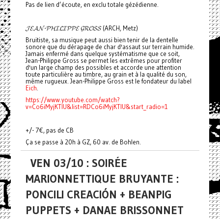
Pas de lien d’écoute, en exclu totale gézédienne.
𝓙𝓔𝓐𝓝-𝓟𝓗𝓘𝓛𝓘𝓟𝓟𝓔 𝓖𝓡𝓞𝓢𝓢 (ARCH, Metz)
Bruitiste, sa musique peut aussi bien tenir de la dentelle
sonore que du dérapage de char d'assaut sur terrain humide.
Jamais enfermé dans quelque systématisme que ce soit,
Jean-Philippe Gross se permet les extrêmes pour profiter
d'un large champ des possibles et accorde une attention
toute particulière au timbre, au grain et à la qualité du son,
même rugueux. Jean-Philippe Gross est le fondateur du label
Eich
.
https://www.youtube.com/watch?
v=Co6iMyjKTlU&list=RDCo6iMyjKTlU&start_radio=1
+/- 7€, pas de CB
Ça se passe à 20h à GZ, 60 av. de Bohlen.
VEN 03/10 : SOIRÉE
MARIONNETTIQUE BRUYANTE :
PONCILI CREACIÓN + BEANPIG
PUPPETS + DANAE BRISSONNET