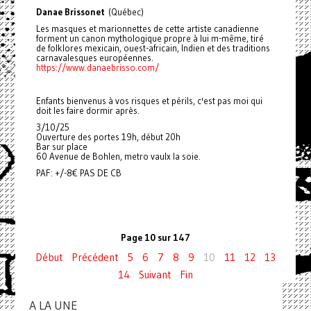
Danae Brissonet
(Québec)
Les masques et marionnettes de cette artiste canadienne
forment un canon mythologique propre à lui m-même, tiré
de folklores mexicain, ouest-africain, Indien et des traditions
carnavalesques européennes.
https://www.danaebrisso.com/
Enfants bienvenus à vos risques et périls, c'est pas moi qui
doit les faire dormir après.
3/10/25
Ouverture des portes 19h, début 20h
Bar sur place
60 Avenue de Bohlen, metro vaulx la soie.
PAF: +/-8€ PAS DE CB
Page 10 sur 147
Début
Précédent
5
6
7
8
9
10
11
12
13
14
Suivant
Fin
A LA UNE