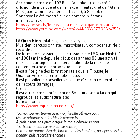
Ancienne membre du 102 Rue d’Alembert (consacré à la
diffusion de musique et de film expérimentaux) et de l’Atelier
MTK (laboratoire de cinéma artisanal), à Grenoble.
Son travail a été montré sur de nombreux écrans
internationaux.
https://derives.tv/le-travail-au-noir-avec-gaelle-rouard/
https://www.youtube.com/watch?v=4NRQYk577QE&t=355s
Lê Quan Ninh
(platines, disques vinyles)
Musicien, percussionniste, improvisateur, compositeur, field
recordist.
De formation classique, le percussionniste Lê Quan Ninh (né
en 1961) mène depuis le début des années 80 une activité
musicale partagée entre interprétation de la musique
contemporaine et improvisation libre.
Il est à l’origine des formations tels que la Flibuste, le
Quatuor Hélios et l’ensemble]h[iatus.
Il est par ailleurs conseiller artistique d’Epicentre, Territoire
de l’écoute (Jarnages,
Creuse).
Il est actuellement président de Sonatura, association qui
regroupe les audionaturalistes
francophones.
https://www.lequanninh.net/bio/
Tourne, tourne, tourne avec moi, (oreille et) mon oeil :
Qui se retourne sur des lits de diamants
À plaisir sous nos yeux lorsque la main déroule encore
Tourbillonner, danse une danse sonore,
Comme de grands lézards, buvant l’or des lumières, puis fuir sous les
rideaux, puis reparaître encore !