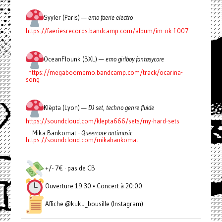
Syyler (Paris) —
emo faerie electro
https://faeriesrecords.bandcamp.com/album/im-ok-f-007
OceanFlounk (BXL) —
emo girlboy fantasycore
https://megaboomemo.bandcamp.com/track/ocarina-
song
Klëpta (Lyon) —
DJ set, techno genre fluide
https://soundcloud.com/klepta666/sets/my-hard-sets
Mika Bankomat -
Queercore antimusic
https://soundcloud.com/mikabankomat
+/- 7€ · pas de CB
Ouverture 19:30 • Concert à 20:00
Affiche @kuku_bousille (Instagram)