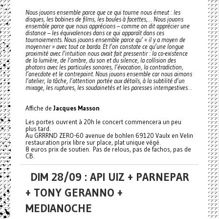
Nous jouons ensemble parce que ce qui tourne nous émeut : les
disques, les bobines de films, les boules à facettes,… Nous jouons
ensemble parce que nous apprécions – comme on dit apprécier une
distance – les équivalences dans ce qui apparaît dans ces
tournoiements. Nous jouons ensemble parce qu’ « il y a moyen de
moyenner » avec tout ce barda. Et l’on constate ce qu’une longue
proximité avec l’intuition nous avait fait pressentir : la co-existence
de la lumière, de l’ombre, du son et du silence, la collision des
photons avec les particules sonores, l’évocation, la contradiction,
l’anecdote et le contrepoint. Nous jouons ensemble car nous aimons
l’atelier, la tâche, l’attention portée aux détails, à la subtilité d’un
mixage, les ruptures, les soudainetés et les paresses intempestives…
Affiche de
Jacques Masson
Les portes ouvrent à 20h le concert commencera un peu
plus tard.
Au GRRRND ZERO-60 avenue de bohlen 69120 Vaulx en Velin
restauration prix libre sur place, plat unique végé.
8 euros prix de soutien. Pas de relous, pas de fachos, pas de
CB.
DIM 28/09 : API UIZ + PARNEPAR
+ TONY GERANNO +
MEDIANOCHE