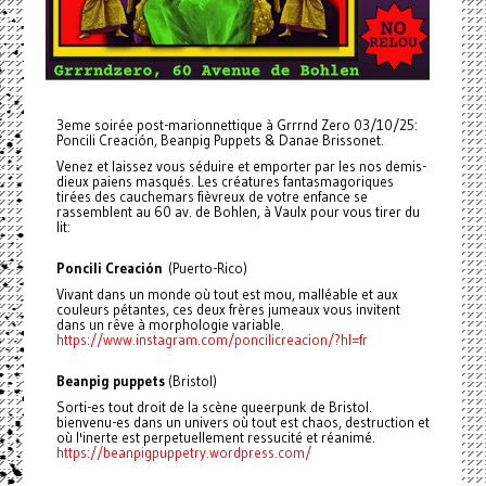
3eme soirée post-marionnettique à Grrrnd Zero 03/10/25:
Poncili Creación, Beanpig Puppets & Danae Brissonet.
Venez et laissez vous séduire et emporter par les nos demis-
dieux paiens masqués. Les créatures fantasmagoriques
tirées des cauchemars fièvreux de votre enfance se
rassemblent au 60 av. de Bohlen, à Vaulx pour vous tirer du
lit:
Poncili Creación
(Puerto-Rico)
Vivant dans un monde où tout est mou, malléable et aux
couleurs pétantes, ces deux frères jumeaux vous invitent
dans un rêve à morphologie variable.
https://www.instagram.com/poncilicreacion/?hl=fr
Beanpig puppets
(Bristol)
Sorti-es tout droit de la scène queerpunk de Bristol.
bienvenu-es dans un univers où tout est chaos, destruction et
où l'inerte est perpetuellement ressucité et réanimé.
https://beanpigpuppetry.wordpress.com/