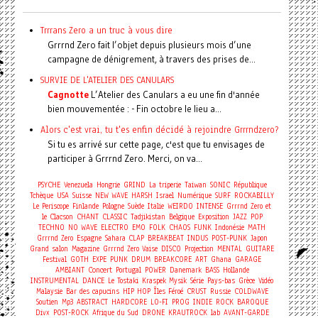
Trrrans Zero a un truc à vous dire
Grrrnd Zero fait l’objet depuis plusieurs mois d’une
campagne de dénigrement, à travers des prises de...
SURVIE DE L'ATELIER DES CANULARS
Cagnotte
L’Atelier des Canulars a eu une fin d'année
bien mouvementée : - Fin octobre le lieu a...
Alors c'est vrai, tu t'es enfin décidé à rejoindre Grrrndzero?
Si tu es arrivé sur cette page, c'est que tu envisages de
participer à Grrrnd Zero. Merci, on va...
PSYCHE
Venezuela
Hongrie
GRIND
La triperie
Taiwan
SONIC
République
Tchèque
USA
Suisse
NEW WAVE
HARSH
Israel
Numérique
SURF
ROCKABILLY
Le Periscope
Finlande
Pologne
Suède
Italie
WEIRDO
INTENSE
Grrrnd Zero et
le Clacson
CHANT
CLASSIC
Tadjikistan
Belgique
Exposition
JAZZ
POP
TECHNO
NO WAVE
ELECTRO
EMO
FOLK
CHAOS
FUNK
Indonésie
MATH
Grrrnd Zero
Espagne
Sahara
CLAP
BREAKBEAT
INDUS
POST-PUNK
Japon
Grand salon
Magazine
Grrrnd Zero Vaise
DISCO
Projection
MENTAL
GUITARE
Festival
GOTH
EXPE
PUNK
DRUM
BREAKCORE
ART
Ghana
GARAGE
Concert
AMBIANT
Portugal
POWER
Danemark
BASS
Hollande
INSTRUMENTAL
DANCE
Le Tostaki
Kraspek Mysik
Série
Pays-bas
Grèce
Vidéo
Malaysie
Bar des capucins
HIP HOP
Îles Féroé
CRUST
Russie
COLDWAVE
Soutien
Mp3
ABSTRACT
HARDCORE
LO-FI
PROG
INDIE
ROCK
BAROQUE
Divx
POST-ROCK
Afrique du Sud
DRONE
KRAUTROCK
lab
AVANT-GARDE