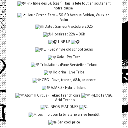
Prix libre dès 5€ (cash) : fais la fête tout en soutenant
notre cause !
Lieu : Grrrnd Zero – 56-60 Avenue Bohlen, Vaulx-en-
Velin
Date : Samedi 4 octobre 2025
Horaires : 22h – 06h
LINE UP
JJ - Set Vinyle old school tekno
Xale - Psy Tech
Tribulations d'une Serviette - Tekno
Holorim - Live Tribe
GFG - Rave, trance, d&b, acidcore
AZAR 2 - Hybrid Tekno
Atomik Circus - Tekno French core
PyLOoTeKNiQ
- Acid Techno
INFOS PRATIQUES
Les info pour la billeterie arrive bientôt
Bar cool price