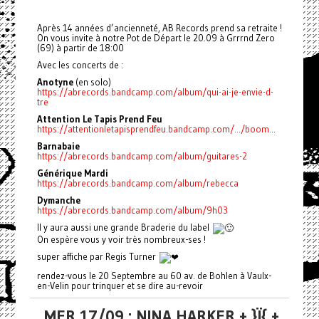
Après 14 années d’ancienneté, AB Records prend sa retraite !
On vous invite à notre Pot de Départ le 20.09 à Grrrnd Zero
(69) à partir de 18:00
Avec les concerts de :
Anotyne
(en solo)
https://abrecords.bandcamp.com/album/qui-ai-je-envie-d-
tre
Attention Le Tapis Prend Feu
https://attentionletapisprendfeu.bandcamp.com/.../boom...
Barnabaie
https://abrecords.bandcamp.com/album/guitares-2
Générique Mardi
https://abrecords.bandcamp.com/album/rebecca
Dymanche
https://abrecords.bandcamp.com/album/9h03
Il y aura aussi une grande Braderie du label
On espère vous y voir très nombreux-ses !
super affiche par Regis Turner
rendez-vous le 20 Septembre au 60 av. de Bohlen à Vaulx-
en-Velin pour trinquer et se dire au-revoir
MER 17/09 : NINA HARKER + }Ï{ +