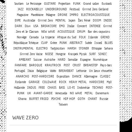
Soutien
Le Periscope
GUITARE
Projection
FUNK
Grand salon
Euskadi
JAZZ
ROCKABILLY
UNDERGROUND
Festival
Grrrnd Zero Gerland
Magazine
Macédoine
Pologne
DRONE
IMPRO
ELECTROACOUSTIQUE
EXPE
Australie
Grrrnd Zero
MENTAL
Japon
Îles Féroé
DOOM
INDIE
Concert
DARK
Divx
USA
BREAKCORE
EMO
Italie
INTENSE
Grrrnd
Zero et le Clacson
NEW WAVE
ACOUSTIQUE
DRUM
Bar des capucins
Norvège
Canada
La triperie
Afrique du Sud
FOLK
Islande
GRIND
République Tchèque
CLAP
Grèce
PUNK
ABSTRACT
Suède
Israel
BLUES
INSTRUMENTAL
ELECTRO
Tadjikistan
HARSH
STONER
Ethiopie
Sahara
Grrrnd Zero Vaise
NOISE
Hongrie
Kraspek Mysik
SURF
SONIC
AMBIANT
Suisse
Autriche
HARD
Somalie
Espagne
Numérique
FANFARE
BAROQUE
KRAUTROCK
POST
CRUST
BREAKSTEP
Pays-bas
Portugal
Ibiza
Belgique
Vidéo
BREAKBEAT
Lettonie
Un lieux chouette
ANARCHO
POST-HARDCORE
Exposition
DANCE
Allemagne
CLASSIC
Finlande
GARAGE
COLDWAVE
ROCK
HEAVY METAL
HARDCORE
Mp3
Hollande
INDUS
FREE
CHAOS
BASS
LO-FI
Indonésie
TECHNO
POST-
PUNK
UK
AVANT-GARDE
Venezuela
NO WAVE
METAL
Danemark
Ghana
BUFFET FROID
PSYCHE
HIP HOP
GOTH
CHANT
Russie
Taiwan
WAVE ZERO