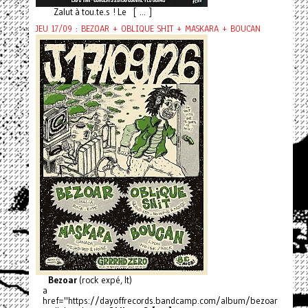
Zalut à tou.te.s ! Le [ ... ]
JEU 17/09 : BEZOAR + OBLIQUE SHIT + MASKARA + BOUCAN
Bezoar
(rock expé, It)
a
href="https://dayoffrecords.bandcamp.com/album/bezoar