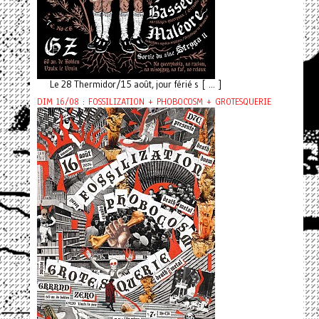
Le 28 Thermidor/15 août, jour férié s [ ... ]
DIM 16/08 : FOSSILIZATION + PHOBOCOSM + GROTESQUERIE