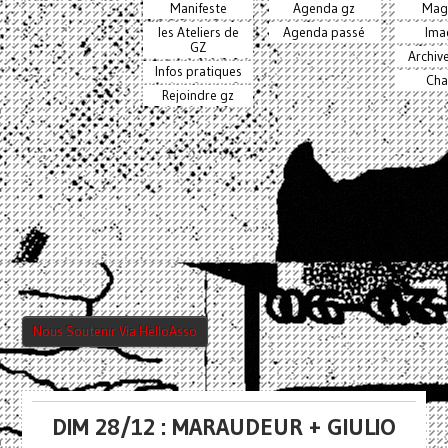
Manifeste
Agenda gz
Mag
les Ateliers de
Agenda passé
Ima
GZ
Archiv
Infos pratiques
Cha
Rejoindre gz
Nous Soutenir Via HelloAsso
DIM 28/12 : MARAUDEUR + GIULIO