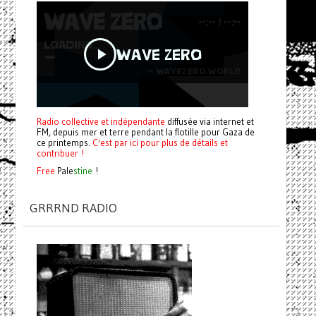
Radio collective et indépendante
diffusée via internet et
FM, depuis mer et terre pendant la flotille pour Gaza de
ce printemps.
C'est par ici pour plus de détails et
contribuer !
Free
Pale
stine
!
GRRRND RADIO