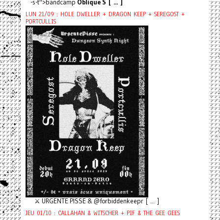
-s-t">bandcamp
Oblique S [ ... ]
LUN 21/09 : HOLE DWELLER + DRAGON KEEP + SEREGOST +
PORTCULLIS
⚔️ URGENTE PISSE & @forbiddenkeepr [ ... ]
JEU 01/10 : CALLAHAN & WITSCHER + PIF & THE GEE GEES