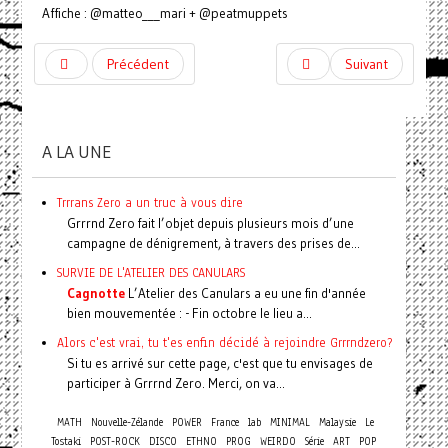
Affiche : @matteo___mari + @peatmuppets
Précédent
Suivant
A LA UNE
Trrrans Zero a un truc à vous dire
Grrrnd Zero fait l’objet depuis plusieurs mois d’une
campagne de dénigrement, à travers des prises de...
SURVIE DE L'ATELIER DES CANULARS
Cagnotte
L’Atelier des Canulars a eu une fin d'année
bien mouvementée : - Fin octobre le lieu a...
Alors c'est vrai, tu t'es enfin décidé à rejoindre Grrrndzero?
Si tu es arrivé sur cette page, c'est que tu envisages de
participer à Grrrnd Zero. Merci, on va...
MATH
Nouvelle-Zélande
POWER
France
lab
MINIMAL
Malaysie
Le
Tostaki
POST-ROCK
DISCO
ETHNO
PROG
WEIRDO
Série
ART
POP