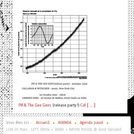
Pif
& The Gee Gees
(release party !)
C
a
l [ ... ]
Vous êtes ici :
Accueil
AGENDA
Agenda passé
LUN 29 Mars : LET'S GROW + JAIBO + BATON ROUGE @ Grnd Gerland