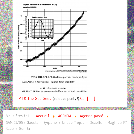
Pif
& The Gee Gees
(release party !)
C
a
l [ ... ]
Vous êtes ici :
Accueil
AGENDA
Agenda passé
SAM 11/05 : Gaouta + Syqlone + Undae Tropic + Dezeffe + Maghreb K7
Club + Gem&i