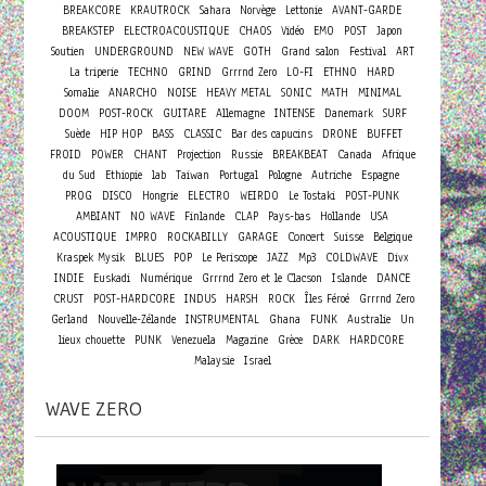
BREAKCORE
KRAUTROCK
Sahara
Norvège
Lettonie
AVANT-GARDE
BREAKSTEP
ELECTROACOUSTIQUE
CHAOS
Vidéo
EMO
POST
Japon
Soutien
UNDERGROUND
NEW WAVE
GOTH
Grand salon
Festival
ART
La triperie
TECHNO
GRIND
Grrrnd Zero
LO-FI
ETHNO
HARD
Somalie
ANARCHO
NOISE
HEAVY METAL
SONIC
MATH
MINIMAL
DOOM
POST-ROCK
GUITARE
Allemagne
INTENSE
Danemark
SURF
Suède
HIP HOP
BASS
CLASSIC
Bar des capucins
DRONE
BUFFET
FROID
POWER
CHANT
Projection
Russie
BREAKBEAT
Canada
Afrique
du Sud
Ethiopie
lab
Taiwan
Portugal
Pologne
Autriche
Espagne
PROG
DISCO
Hongrie
ELECTRO
WEIRDO
Le Tostaki
POST-PUNK
AMBIANT
NO WAVE
Finlande
CLAP
Pays-bas
Hollande
USA
Concert
ACOUSTIQUE
IMPRO
ROCKABILLY
GARAGE
Suisse
Belgique
Kraspek Mysik
BLUES
POP
Le Periscope
JAZZ
Mp3
COLDWAVE
Divx
INDIE
Euskadi
Numérique
Grrrnd Zero et le Clacson
Islande
DANCE
CRUST
POST-HARDCORE
INDUS
HARSH
ROCK
Îles Féroé
Grrrnd Zero
Gerland
Nouvelle-Zélande
INSTRUMENTAL
Ghana
FUNK
Australie
Un
lieux chouette
PUNK
Venezuela
Magazine
Grèce
DARK
HARDCORE
Malaysie
Israel
WAVE ZERO