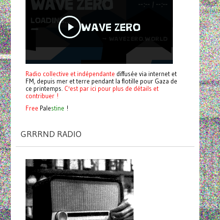
Radio collective et indépendante
diffusée via internet et
FM, depuis mer et terre pendant la flotille pour Gaza de
ce printemps.
C'est par ici pour plus de détails et
contribuer !
Free
Pale
stine
!
GRRRND RADIO