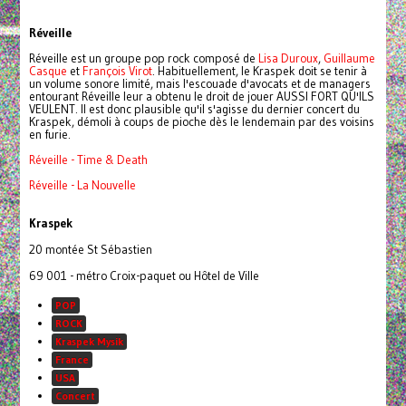
Réveille
Réveille est un groupe pop rock composé de
Lisa Duroux
,
Guillaume
Casque
et
François Virot
. Habituellement, le Kraspek doit se tenir à
un volume sonore limité, mais l'escouade d'avocats et de managers
entourant Réveille leur a obtenu le droit de jouer AUSSI FORT QU'ILS
VEULENT. Il est donc plausible qu'il s'agisse du dernier concert du
Kraspek, démoli à coups de pioche dès le lendemain par des voisins
en furie.
Réveille - Time & Death
Réveille - La Nouvelle
Kraspek
20 montée St Sébastien
69 001 - métro Croix-paquet ou Hôtel de Ville
POP
ROCK
Kraspek Mysik
France
USA
Concert