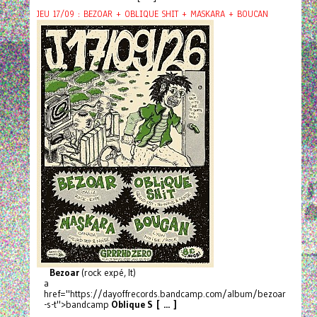
JEU 17/09 : BEZOAR + OBLIQUE SHIT + MASKARA + BOUCAN
Bezoar
(rock expé, It)
a
href="https://dayoffrecords.bandcamp.com/album/bezoar
-s-t">bandcamp
Oblique S [ ... ]