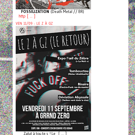
FOSSILIZATION
(Death Metal // BR)
http [ ... ]
VEN 11/09 : LE Z À GZ
Zalut à tou.te.s ! Le [ ... ]