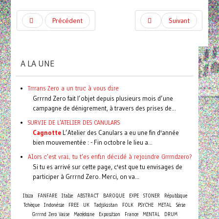
Précédent
Suivant
A LA UNE
Trrrans Zero a un truc à vous dire
Grrrnd Zero fait l’objet depuis plusieurs mois d’une
campagne de dénigrement, à travers des prises de...
SURVIE DE L'ATELIER DES CANULARS
Cagnotte
L’Atelier des Canulars a eu une fin d'année
bien mouvementée : - Fin octobre le lieu a...
Alors c'est vrai, tu t'es enfin décidé à rejoindre Grrrndzero?
Si tu es arrivé sur cette page, c'est que tu envisages de
participer à Grrrnd Zero. Merci, on va...
Ibiza
FANFARE
Italie
ABSTRACT
BAROQUE
EXPE
STONER
République
Tchèque
Indonésie
FREE
UK
Tadjikistan
FOLK
PSYCHE
METAL
Série
Grrrnd Zero Vaise
Macédoine
Exposition
France
MENTAL
DRUM