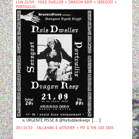
LUN 21/09 : HOLE DWELLER + DRAGON KEEP + SEREGOST +
PORTCULLIS
⚔️ URGENTE PISSE & @forbiddenkeepr [ ... ]
JEU 01/10 : CALLAHAN & WITSCHER + PIF & THE GEE GEES