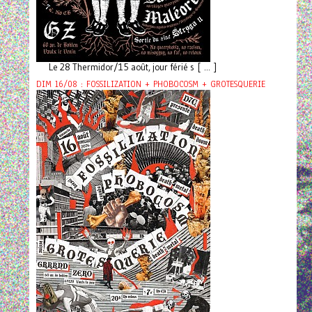
Le 28 Thermidor/15 août, jour férié s [ ... ]
DIM 16/08 : FOSSILIZATION + PHOBOCOSM + GROTESQUERIE