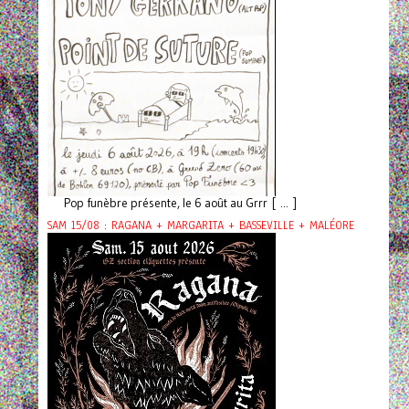
Pop funèbre présente, le 6 août au Grrr [ ... ]
SAM 15/08 : RAGANA + MARGARITA + BASSEVILLE + MALÉORE