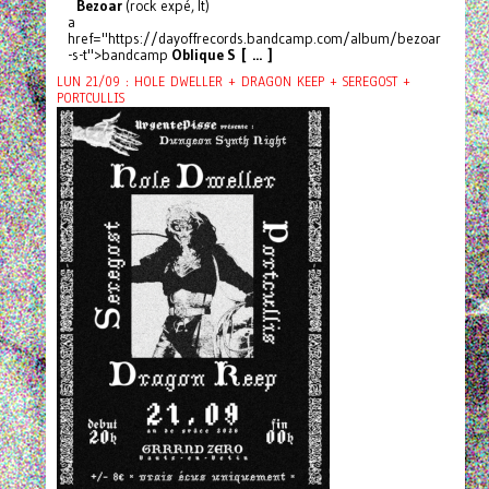
Bezoar
(rock expé, It)
a
href="https://dayoffrecords.bandcamp.com/album/bezoar
-s-t">bandcamp
Oblique S [ ... ]
LUN 21/09 : HOLE DWELLER + DRAGON KEEP + SEREGOST +
PORTCULLIS