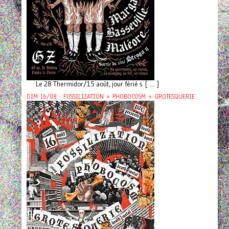
Le 28 Thermidor/15 août, jour férié s [ ... ]
DIM 16/08 : FOSSILIZATION + PHOBOCOSM + GROTESQUERIE