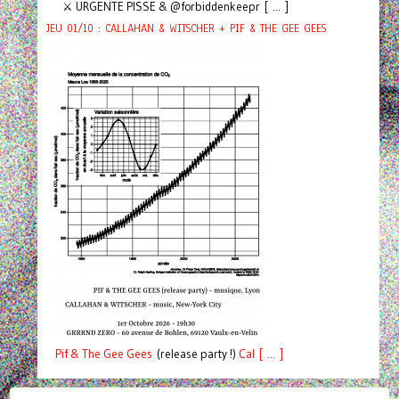
⚔️ URGENTE PISSE & @forbiddenkeepr [ ... ]
JEU 01/10 : CALLAHAN & WITSCHER + PIF & THE GEE GEES
Pif
& The Gee Gees
(release party !)
C
a
l [ ... ]