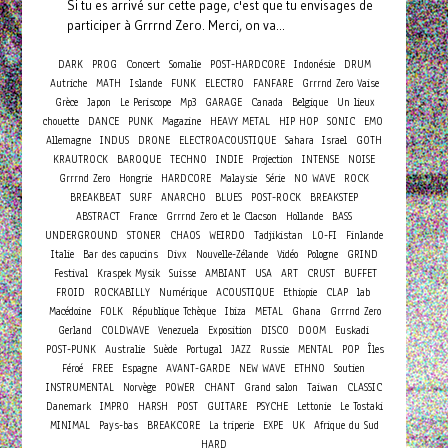
Si tu es arrivé sur cette page, c'est que tu envisages de
participer à Grrrnd Zero. Merci, on va...
Concert
DARK
PROG
Somalie
POST-HARDCORE
Indonésie
DRUM
Autriche
MATH
Islande
FUNK
ELECTRO
FANFARE
Grrrnd Zero Vaise
Grèce
Japon
Le Periscope
Mp3
GARAGE
Canada
Belgique
Un lieux
chouette
DANCE
PUNK
Magazine
HEAVY METAL
HIP HOP
SONIC
EMO
Allemagne
INDUS
DRONE
ELECTROACOUSTIQUE
Sahara
Israel
GOTH
KRAUTROCK
BAROQUE
TECHNO
INDIE
Projection
INTENSE
NOISE
Grrrnd Zero
Hongrie
HARDCORE
Malaysie
Série
NO WAVE
ROCK
BREAKBEAT
SURF
ANARCHO
BLUES
POST-ROCK
BREAKSTEP
ABSTRACT
France
Grrrnd Zero et le Clacson
Hollande
BASS
UNDERGROUND
STONER
CHAOS
WEIRDO
Tadjikistan
LO-FI
Finlande
Italie
Bar des capucins
Divx
Nouvelle-Zélande
Vidéo
Pologne
GRIND
Festival
Kraspek Mysik
Suisse
AMBIANT
USA
ART
CRUST
BUFFET
FROID
ROCKABILLY
Numérique
ACOUSTIQUE
Ethiopie
CLAP
lab
Macédoine
FOLK
République Tchèque
Ibiza
METAL
Ghana
Grrrnd Zero
Gerland
COLDWAVE
Venezuela
Exposition
DISCO
DOOM
Euskadi
POST-PUNK
Australie
Suède
Portugal
JAZZ
Russie
MENTAL
POP
Îles
Féroé
FREE
Espagne
AVANT-GARDE
NEW WAVE
ETHNO
Soutien
INSTRUMENTAL
Norvège
POWER
CHANT
Grand salon
Taiwan
CLASSIC
Danemark
IMPRO
HARSH
POST
GUITARE
PSYCHE
Lettonie
Le Tostaki
MINIMAL
Pays-bas
BREAKCORE
La triperie
EXPE
UK
Afrique du Sud
HARD