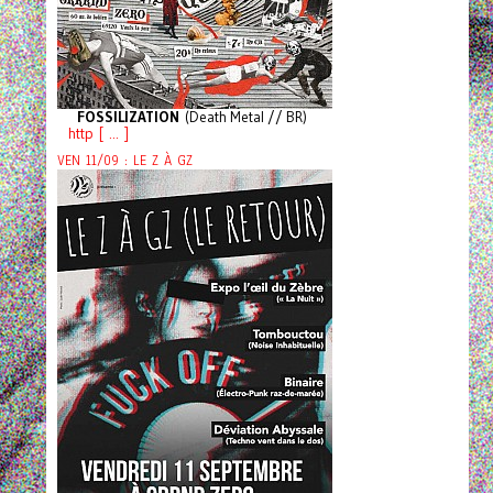
FOSSILIZATION
(Death Metal // BR)
http [ ... ]
VEN 11/09 : LE Z À GZ