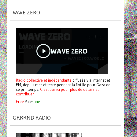
WAVE ZERO
Radio collective et indépendante
diffusée via internet et
FM, depuis mer et terre pendant la flotille pour Gaza de
ce printemps.
C'est par ici pour plus de détails et
contribuer !
Free
Pale
stine
!
GRRRND RADIO