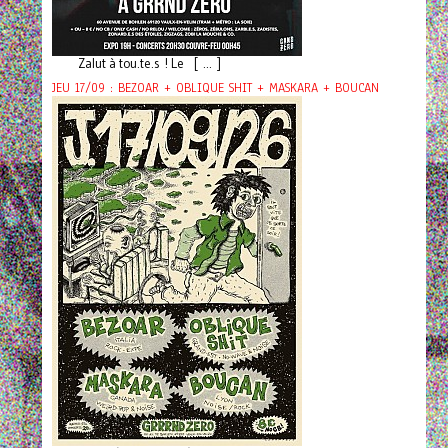
Zalut à tou.te.s ! Le [ ... ]
JEU 17/09 : BEZOAR + OBLIQUE SHIT + MASKARA + BOUCAN