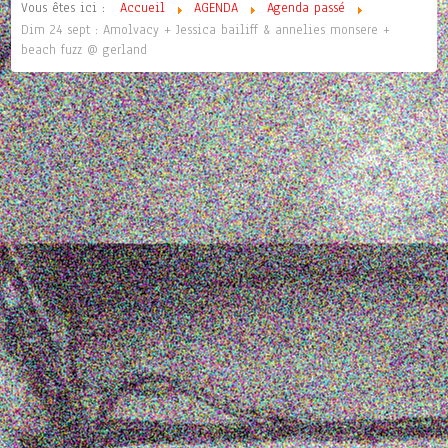
Vous êtes ici :
Accueil
AGENDA
Agenda passé
Dim 24 sept : Amolvacy + Jessica bailiff & annelies monsere +
beach fuzz @ gerland