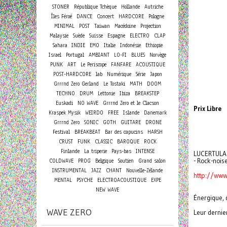
STONER
République Tchèque
Hollande
Autriche
Concert
Îles Féroé
DANCE
HARDCORE
Pologne
MINIMAL
POST
Taiwan
Macédoine
Projection
Malaysie
Suède
Suisse
Espagne
ELECTRO
CLAP
Sahara
INDIE
EMO
Italie
Indonésie
Ethiopie
Israel
Portugal
AMBIANT
LO-FI
BLUES
Norvège
PUNK
ART
Le Periscope
FANFARE
ACOUSTIQUE
POST-HARDCORE
lab
Numérique
Série
Japon
Grrrnd Zero Gerland
Le Tostaki
MATH
DOOM
TECHNO
DRUM
Lettonie
Ibiza
BREAKSTEP
Euskadi
NO WAVE
Grrrnd Zero et le Clacson
Prix Libre
Kraspek Mysik
WEIRDO
FREE
Islande
Danemark
Grrrnd Zero
SONIC
GOTH
GUITARE
DRONE
Festival
BREAKBEAT
Bar des capucins
HARSH
CRUST
FUNK
CLASSIC
BAROQUE
ROCK
Finlande
La triperie
Pays-bas
INTENSE
LUCERTULA
- Rock-noise
COLDWAVE
PROG
Belgique
Soutien
Grand salon
INSTRUMENTAL
JAZZ
CHANT
Nouvelle-Zélande
http://www
MENTAL
PSYCHE
ELECTROACOUSTIQUE
EXPE
NEW WAVE
Énergique, d
WAVE ZERO
Leur dernie