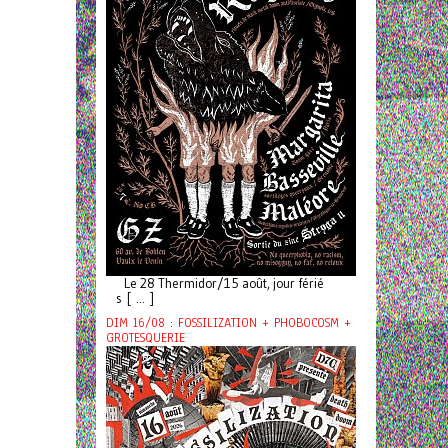
Le 28 Thermidor/15 août, jour férié
s [ ... ]
DIM 16/08 : FOSSILIZATION + PHOBOCOSM +
GROTESQUERIE