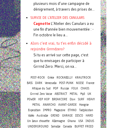
plusieurs mois d’une campagne de
dénigrement, à travers des prises de...
SURVIE DE L'ATELIER DES CANULARS
Cagnotte
L’Atelier des Canulars a eu
une fin d'année bien mouvementée : -
Fin octobre le lieu a...
Alors c'est vrai, tu t'es enfin décidé à
rejoindre Grrrndzero?
Si tu es arrivé sur cette page, c'est
que tu envisages de participer à
Grrrnd Zero. Merci, on va...
POST-ROCK
Grèce
ROCKABILLY
KRAUTROCK
BASS
DARK
Venezuela
POST-PUNK
NOISE
France
Afrique du Sud
POP
Russie
FOLK
CHAOS
Grrrnd Zero Vaise
ABSTRACT
METAL
Mp3
UK
POWER
HIP HOP
BREAKCORE
Divx
SURF
HEAVY
METAL
ANARCHO
AVANT-GARDE
Hongrie
Exposition
IMPRO
Magazine
ETHNO
Tadjikistan
Vidéo
Australie
GRIND
GARAGE
DISCO
HARD
Un lieux chouette
Allemagne
Ghana
USA
INDUS
UNDERGROUND
Somalie
Canada
BUFFET FROID