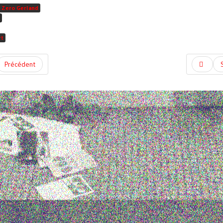
 Zero Gerland
rt
Précédent