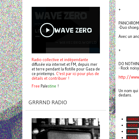
+
PANCHROM
-Duo shoeg
Avec un anc
+
Radio collective et indépendante
DO NOTHIN
diffusée via internet et FM, depuis mer
- Rock noisy
et terre pendant la flotille pour Gaza de
ce printemps.
C'est par ici pour plus de
http://www
détails et contribuer !
Free
Pale
stine
!
Un nom qui 
dedans.
GRRRND RADIO
HARDC
NOISE
PUNK
ROCK