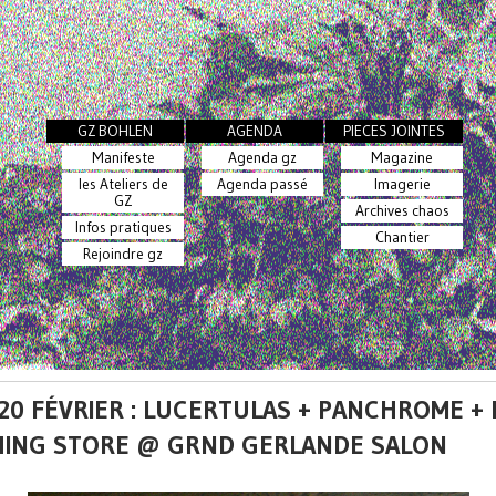
GZ BOHLEN
AGENDA
PIECES JOINTES
Manifeste
Agenda gz
Magazine
les Ateliers de
Agenda passé
Imagerie
GZ
Archives chaos
Infos pratiques
Chantier
Rejoindre gz
 20 FÉVRIER : LUCERTULAS + PANCHROME +
ING STORE @ GRND GERLANDE SALON