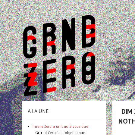
DIM
A LA UNE
NOTH
Trrrans Zero a un truc à vous dire
Grrrnd Zero fait l’objet depuis