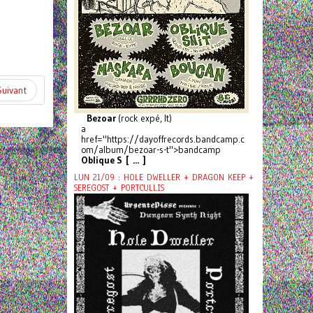
Suivant
Bezoar
(rock expé, It)
a
href="https://dayoffrecords.bandcamp.c
om/album/bezoar-s-t">bandcamp
Oblique S [ ... ]
LUN 21/09 : HOLE DWELLER + DRAGON KEEP +
SEREGOST + PORTCULLIS