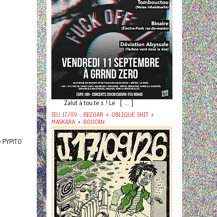
Zalut à tou.te.s ! Le [ ... ]
JEU 17/09 : BEZOAR + OBLIQUE SHIT +
MASKARA + BOUCAN
de PYPITO