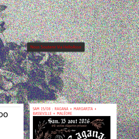
Nous Soutenir Via HelloAsso
SAM 15/08 : RAGANA + MARGARITA +
 DO
BASSEVILLE + MALÉORE