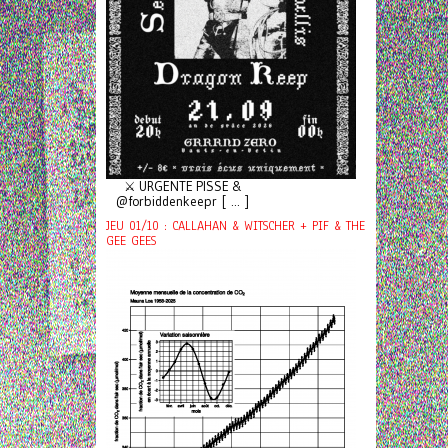
⚔️ URGENTE PISSE &
@forbiddenkeepr [ ... ]
JEU 01/10 : CALLAHAN & WITSCHER + PIF & THE
GEE GEES