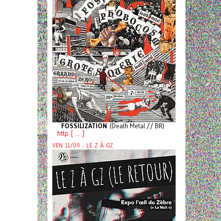
FOSSILIZATION
(Death Metal // BR)
http [ ... ]
VEN 11/09 : LE Z À GZ