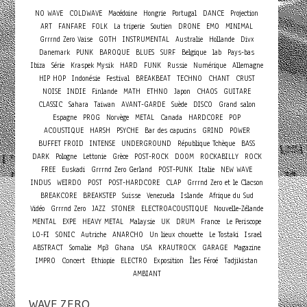
NO WAVE
COLDWAVE
Macédoine
Hongrie
Portugal
DANCE
Projection
ART
FANFARE
FOLK
La triperie
Soutien
DRONE
EMO
MINIMAL
Grrrnd Zero Vaise
GOTH
INSTRUMENTAL
Australie
Hollande
Divx
Danemark
PUNK
BAROQUE
BLUES
SURF
Belgique
lab
Pays-bas
Ibiza
Série
Kraspek Mysik
HARD
FUNK
Russie
Numérique
Allemagne
HIP HOP
Indonésie
Festival
BREAKBEAT
TECHNO
CHANT
CRUST
NOISE
INDIE
Finlande
MATH
ETHNO
Japon
CHAOS
GUITARE
CLASSIC
Sahara
Taiwan
AVANT-GARDE
Suède
DISCO
Grand salon
Espagne
PROG
Norvège
METAL
Canada
HARDCORE
POP
ACOUSTIQUE
HARSH
PSYCHE
Bar des capucins
GRIND
POWER
BUFFET FROID
INTENSE
UNDERGROUND
République Tchèque
BASS
DARK
Pologne
Lettonie
Grèce
POST-ROCK
DOOM
ROCKABILLY
ROCK
FREE
Euskadi
Grrrnd Zero Gerland
POST-PUNK
Italie
NEW WAVE
INDUS
WEIRDO
POST
POST-HARDCORE
CLAP
Grrrnd Zero et le Clacson
BREAKCORE
BREAKSTEP
Suisse
Venezuela
Islande
Afrique du Sud
Vidéo
Grrrnd Zero
JAZZ
STONER
ELECTROACOUSTIQUE
Nouvelle-Zélande
MENTAL
EXPE
HEAVY METAL
Malaysie
UK
DRUM
France
Le Periscope
LO-FI
SONIC
Autriche
ANARCHO
Un lieux chouette
Le Tostaki
Israel
ABSTRACT
Somalie
Mp3
Ghana
USA
KRAUTROCK
GARAGE
Magazine
Concert
IMPRO
Ethiopie
ELECTRO
Exposition
Îles Féroé
Tadjikistan
AMBIANT
WAVE ZERO