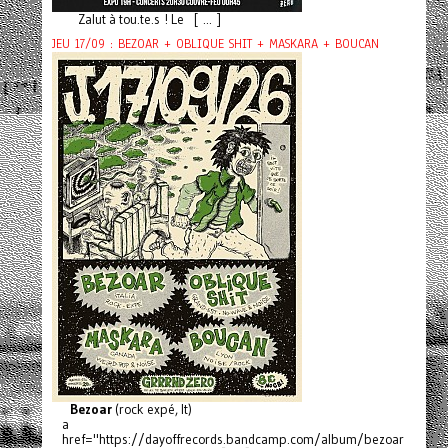
Zalut à tou.te.s ! Le [ ... ]
JEU 17/09 : BEZOAR + OBLIQUE SHIT + MASKARA + BOUCAN
Bezoar
(rock expé, It)
a
href="https://dayoffrecords.bandcamp.com/album/bezoar