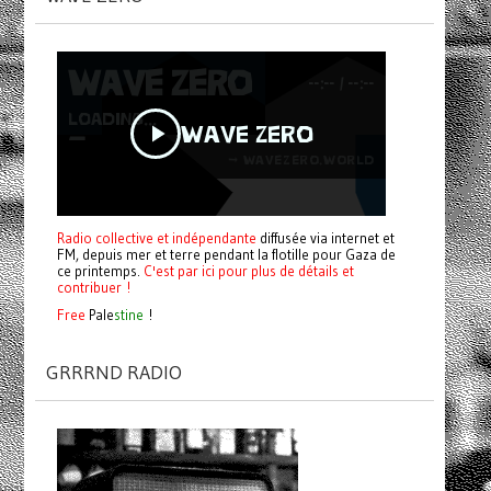
Radio collective et indépendante
diffusée via internet et
FM, depuis mer et terre pendant la flotille pour Gaza de
ce printemps.
C'est par ici pour plus de détails et
contribuer !
Free
Pale
stine
!
GRRRND RADIO