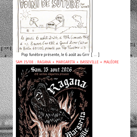
Pop funèbre présente, le 6 août au Grrr [ ... ]
SAM 15/08 : RAGANA + MARGARITA + BASSEVILLE + MALÉORE