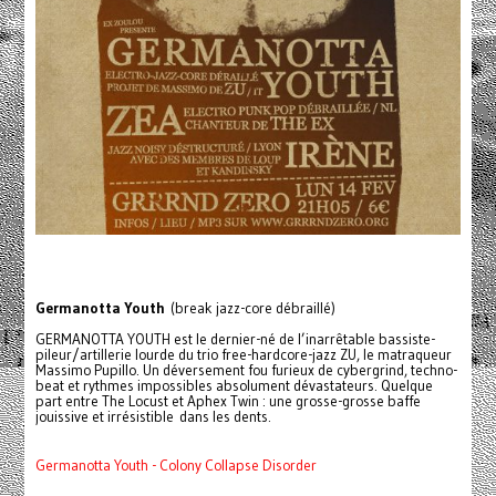
Germanotta Youth
(break jazz-core débraillé)
GERMANOTTA YOUTH est le dernier-né de l’inarrêtable bassiste-
pileur/artillerie lourde du trio free-hardcore-jazz ZU, le matraqueur
Massimo Pupillo. Un déversement fou furieux de cybergrind, techno-
beat et rythmes impossibles absolument dévastateurs. Quelque
part entre The Locust et Aphex Twin : une grosse-grosse baffe
jouissive et irrésistible dans les dents.
Germanotta Youth - Colony Collapse Disorder