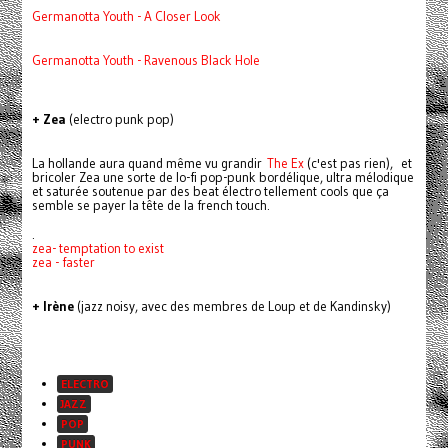
Germanotta Youth - A Closer Look
Germanotta Youth - Ravenous Black Hole
+ Zea
(electro punk pop)
La hollande aura quand même vu grandir
The Ex
(c'est pas rien), et
bricoler Zea une sorte de lo-fi pop-punk bordélique, ultra mélodique
et saturée soutenue par des beat électro tellement cools que ça
semble se payer la tête de la french touch.
.
zea- temptation to exist
zea - faster
+ Irène
(jazz noisy, avec des membres de Loup et de Kandinsky)
ELECTRO
JAZZ
POP
PUNK