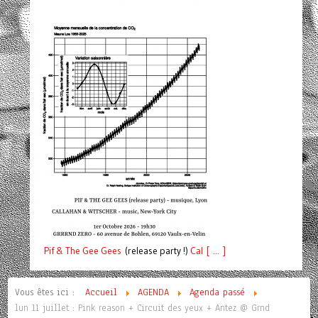
Pif
& The Gee Gees
(release party !)
C
a
l [ ... ]
Vous êtes ici :
Accueil
AGENDA
Agenda passé
lun 11 juillet : Pink reason + Circuit des yeux + Antez @ Grnd