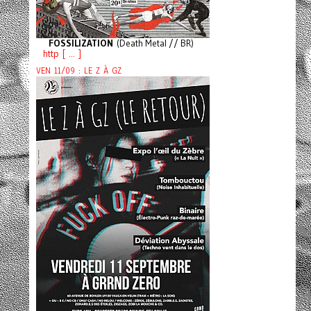
FOSSILIZATION
(Death Metal // BR)
http [ ... ]
VEN 11/09 : LE Z À GZ