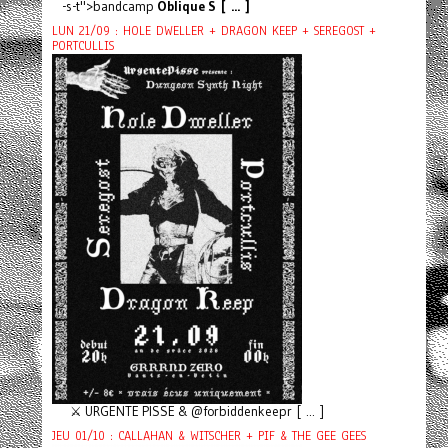
-s-t">bandcamp
Oblique S [ ... ]
LUN 21/09 : HOLE DWELLER + DRAGON KEEP + SEREGOST +
PORTCULLIS
⚔️ URGENTE PISSE & @forbiddenkeepr [ ... ]
JEU 01/10 : CALLAHAN & WITSCHER + PIF & THE GEE GEES