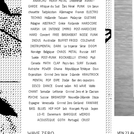
ANARCHO
HEAVY METAL
Indonésie
AVANT-
GARDE
Afrique du Sud
Îles Féroé
PUNK
Un lieux
chouette
Tadjikistan
Allemagne
France
ELECTRO
TECHNO
Hollande
Taiwan
Malaysie
GUITARE
Pologne
ABSTRACT
Grèce
Finlande
HARDCORE
HARSH
UK
INTENSE
IMPRO
POST-HARDCORE
Concert
HARD
FREE
BREAKBEAT
NOISE
FUNK
INDUS
Australie
BUFFET FROID
COLDWAVE
INSTRUMENTAL
DARK
La triperie
Série
DOOM
Norvège
Belgique
CHAOS
METAL
Russie
ART
Suède
POST-PUNK
ROCKABILLY
ETHNO
Mp3
Canada
MATH
CLAP
Pays-bas
SURF
Euskadi
Autriche
POWER
Ghana
République Tchèque
Divx
Exposition
Grrrnd Zero Vaise
Islande
KRAUTROCK
MENTAL
POP
EXPE
Italie
Bar des capucins
DISCO
DANCE
Grand salon
NO WAVE
Vidéo
CHANT
Somalie
Lettonie
Grrrnd Zero et le Clacson
PSYCHE
Suisse
BREAKSTEP
Nouvelle-Zélande
Ibiza
Espagne
Venezuela
Grrrnd Zero Gerland
FANFARE
BASS
BLUES
HIP HOP
lab
Kraspek Mysik
Japon
LO-FI
Danemark
BAROQUE
WEIRDO
ACOUSTIQUE
GOTH
Portugal
CRUST
WAVE ZERO
VEN 23 A