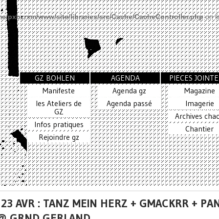
e/pxbzrxm/www/site/libraries/src/Cache/CacheController.php
on l
GZ BOHLEN
AGENDA
PIECES JOINTE
Manifeste
Agenda gz
Magazine
les Ateliers de
Agenda passé
Imagerie
GZ
Archives cha
Infos pratiques
Chantier
Rejoindre gz
 23 AVR : TANZ MEIN HERZ + GMACKRR + PA
@ GRND GERLAND