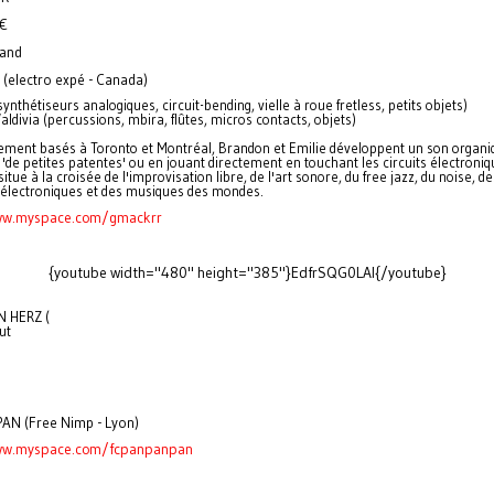
5€
land
electro expé - Canada)
ynthétiseurs analogiques, circuit-bending, vielle à roue fretless, petits objets)
ldivia (percussions, mbira, flûtes, micros contacts, objets)
ement basés à Toronto et Montréal, Brandon et Emilie développent un son organi
 'de petites patentes' ou en jouant directement en touchant les circuits électroniq
situe à la croisée de l'improvisation libre, de l'art sonore, du free jazz, du noise, de
électroniques et des musiques des mondes.
ww.myspace.com/gmackrr
{youtube width="480" height="385"}EdfrSQG0LAI{/youtube}
N HERZ (
ut
AN (Free Nimp - Lyon)
ww.myspace.com/fcpanpanpan