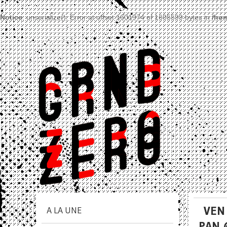
Notice
: unserialize(): Error at offset 1601974 of 1605599 bytes in
/hom
VEN
A LA UNE
PAN 