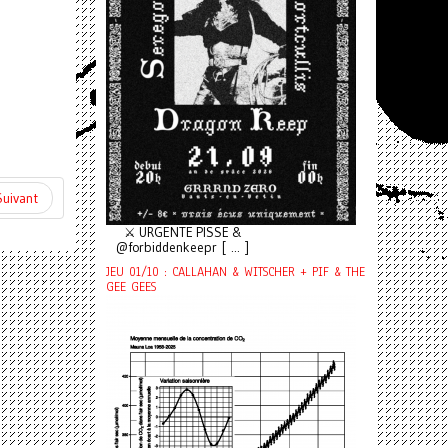
Suivant
⚔️ URGENTE PISSE &
@forbiddenkeepr [ ... ]
JEU 01/10 : CALLAHAN & WITSCHER + PIF & THE
GEE GEES