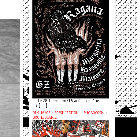
Le 28 Thermidor/15 août, jour férié
s [ ... ]
DIM 16/08 : FOSSILIZATION + PHOBOCOSM +
GROTESQUERIE