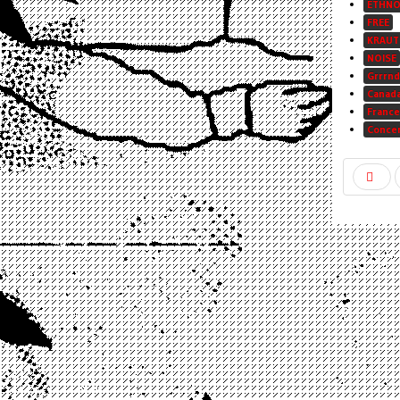
ETHN
FREE
KRAUT
NOISE
Grrrnd
Canad
France
Conce