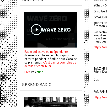
20h30 - 
Grnd Ger
GMACKRR (
gmackrr (s
Brandon Va
Respectiv
amplifiant
travail se 
musiques 
http://w
Radio collective et indépendante
diffusée via internet et FM, depuis mer
et terre pendant la flotille pour Gaza de
ce printemps.
C'est par ici pour plus de
détails et contribuer !
TANZ MEI
Free
Pale
stine
!
Ethno-Kra
-
S
ainté)
GRRRND RADIO
PAN PAN P
http://w