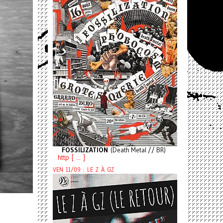
FOSSILIZATION
(Death Metal // BR)
http [ ... ]
VEN 11/09 : LE Z À GZ