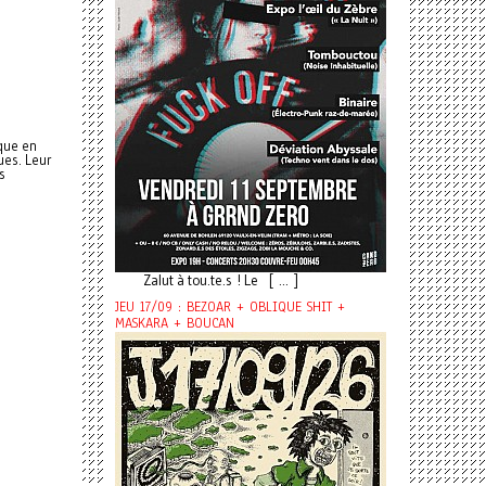
que en
ues. Leur
s
Zalut à tou.te.s ! Le [ ... ]
JEU 17/09 : BEZOAR + OBLIQUE SHIT +
MASKARA + BOUCAN