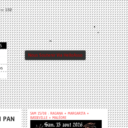
ine
182
S
Nous Soutenir Via HelloAsso
os
SAM 15/08 : RAGANA + MARGARITA +
N PAN
BASSEVILLE + MALÉORE