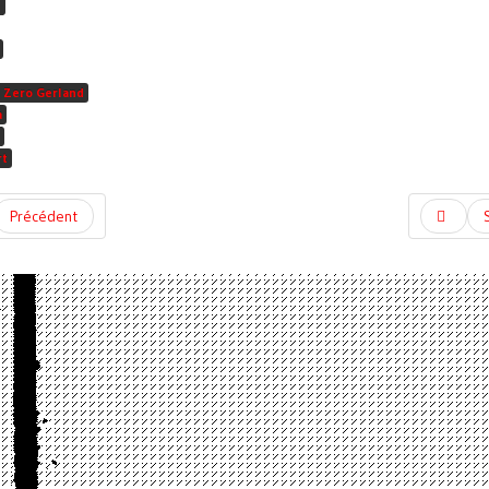
O
 Zero Gerland
a
rt
Précédent