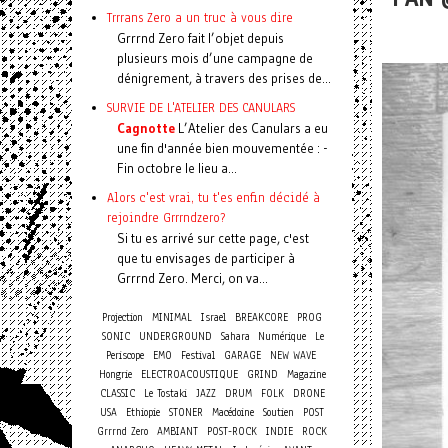
Trrrans Zero a un truc à vous dire
Grrrnd Zero fait l’objet depuis
plusieurs mois d’une campagne de
dénigrement, à travers des prises de...
SURVIE DE L'ATELIER DES CANULARS
Cagnotte
L’Atelier des Canulars a eu
une fin d'année bien mouvementée : -
Fin octobre le lieu a...
Alors c'est vrai, tu t'es enfin décidé à
rejoindre Grrrndzero?
Si tu es arrivé sur cette page, c'est
que tu envisages de participer à
Grrrnd Zero. Merci, on va...
Projection
MINIMAL
Israel
BREAKCORE
PROG
SONIC
UNDERGROUND
Sahara
Numérique
Le
Periscope
EMO
Festival
GARAGE
NEW WAVE
Hongrie
ELECTROACOUSTIQUE
GRIND
Magazine
CLASSIC
Le Tostaki
JAZZ
DRUM
FOLK
DRONE
USA
Ethiopie
STONER
Macédoine
Soutien
POST
Grrrnd Zero
AMBIANT
POST-ROCK
INDIE
ROCK