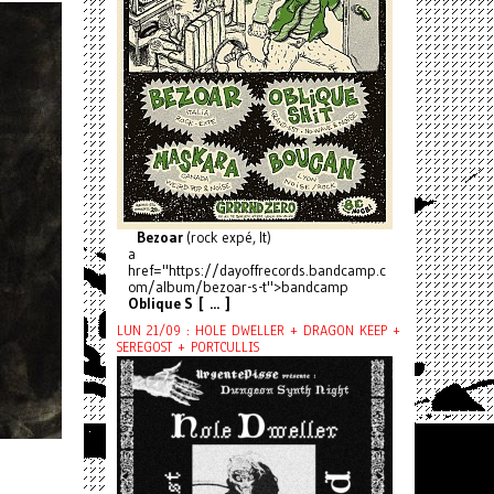
Bezoar
(rock expé, It)
a
href="https://dayoffrecords.bandcamp.c
om/album/bezoar-s-t">bandcamp
Oblique S [ ... ]
LUN 21/09 : HOLE DWELLER + DRAGON KEEP +
SEREGOST + PORTCULLIS