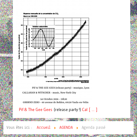
Pif
& The Gee Gees
(release party !)
C
a
l [ ... ]
Vous êtes ici :
Accueil
AGENDA
Agenda passé