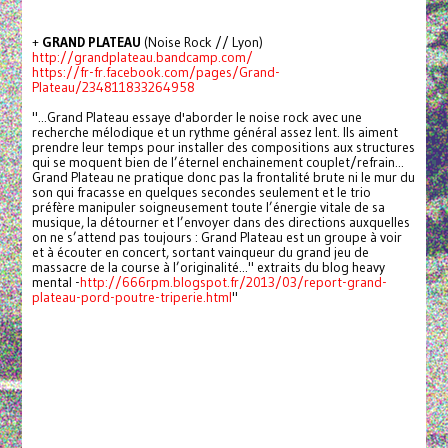
+
GRAND PLATEAU
(Noise Rock // Lyon)
http://grandplateau.bandcamp.com/
https://fr-fr.facebook.com/pages/Grand-
Plateau/234811833264958
"...Grand Plateau essaye d'aborder le noise rock avec une
recherche mélodique et un rythme général assez lent. Ils aiment
prendre leur temps pour installer des compositions aux structures
qui se moquent bien de l’éternel enchainement couplet/refrain...
Grand Plateau ne pratique donc pas la frontalité brute ni le mur du
son qui fracasse en quelques secondes seulement et le trio
préfère manipuler soigneusement toute l’énergie vitale de sa
musique, la détourner et l’envoyer dans des directions auxquelles
on ne s’attend pas toujours : Grand Plateau est un groupe à voir
et à écouter en concert, sortant vainqueur du grand jeu de
massacre de la course à l’originalité..." extraits du blog heavy
mental -
http://666rpm.blogspot.fr/2013/03/report-grand-
plateau-pord-poutre-triperie.html
"