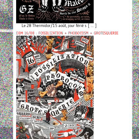
Le 28 Thermidor/15 août, jour férié s [ ... ]
DIM 16/08 : FOSSILIZATION + PHOBOCOSM + GROTESQUERIE