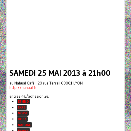
SAMEDI 25 MAI 2013 à 21h00
-
au Nahual Café - 20 rue Terrail 69001 LYON
http://nahual.fr
entrée 4€/adhésion 2€
ETHNO
EXPE
NOISE
ROCK
NAHUAL
France