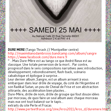
DURE MERE
(Tango Thrash // Montpellier centre)
http://maximilianodambrosio.bandcamp.com/album/sangre
https://www.facebook.com/dure.mere.9
" ...Mais Dure-Mère est au tango ce que André Rieux est au
classique. Une totale perversion de la mort... Par contre,
progressif dans le sens compositions narratives avec introduction,
développement, rebondissement, flash-back, scénario
cabalistique et épilogue à surprise...
Leur dernier album ,Sangre, est un album arrivant à vous
embarquer dans leur drôle de voyage, du coté de l'Argentine et
son Radikal Satan, un peu de Cheval de Frise et son abstraction
attirante, des accélération bien placées...
Dure-Mère, drôle de nom, drôle de groupe qui fout douze idées
par morceau, de quoi faire un seul album avec chaque morceau
mais eux ont tout balancé sur le tapis...
extraits du site Perte et Fracas
http://www.perteetfracas.org/zine/kros2011/kros_d/duremere.htm
"