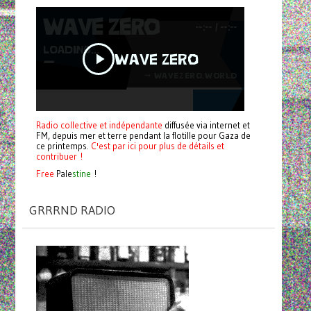
Radio collective et indépendante
diffusée via internet et
FM, depuis mer et terre pendant la flotille pour Gaza de
ce printemps.
C'est par ici pour plus de détails et
contribuer !
Free
Pale
stine
!
GRRRND RADIO