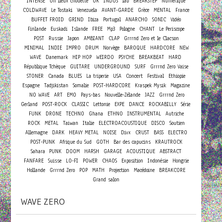
INTENSE
Un lieux chouette
UK
INDUS
lab
BREAKSTEP
Numérique
COLDWAVE
Le Tostaki
Venezuela
AVANT-GARDE
Grèce
MENTAL
France
BUFFET FROID
GRIND
Ibiza
Portugal
ANARCHO
SONIC
Vidéo
Finlande
Euskadi
Islande
FREE
Mp3
Pologne
CHANT
Le Periscope
POST
Russie
Japon
AMBIANT
CLAP
Grrrnd Zero et le Clacson
MINIMAL
INDIE
IMPRO
DRUM
Norvège
BAROQUE
HARDCORE
NEW
WAVE
Danemark
HIP HOP
WEIRDO
PSYCHE
BREAKBEAT
HARD
République Tchèque
GUITARE
UNDERGROUND
SURF
Grrrnd Zero Vaise
Concert
STONER
Canada
BLUES
La triperie
USA
Festival
Ethiopie
Espagne
Tadjikistan
Somalie
POST-HARDCORE
Kraspek Mysik
Magazine
NO WAVE
ART
EMO
Pays-bas
Nouvelle-Zélande
JAZZ
Grrrnd Zero
Gerland
POST-ROCK
CLASSIC
Lettonie
EXPE
DANCE
ROCKABILLY
Série
FUNK
DRONE
TECHNO
Ghana
ETHNO
INSTRUMENTAL
Autriche
ROCK
METAL
Taiwan
Italie
ELECTROACOUSTIQUE
DISCO
Soutien
Allemagne
DARK
HEAVY METAL
NOISE
Divx
CRUST
BASS
ELECTRO
POST-PUNK
Afrique du Sud
GOTH
Bar des capucins
KRAUTROCK
Sahara
PUNK
DOOM
HARSH
GARAGE
ACOUSTIQUE
ABSTRACT
FANFARE
Suisse
LO-FI
POWER
CHAOS
Exposition
Indonésie
Hongrie
Hollande
Grrrnd Zero
POP
MATH
Projection
Macédoine
BREAKCORE
Grand salon
WAVE ZERO