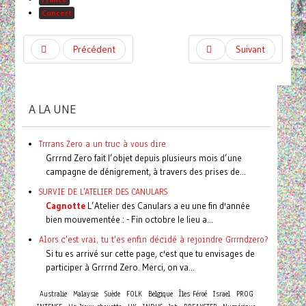
Concert
Précédent
Suivant
A LA UNE
Trrrans Zero a un truc à vous dire
Grrrnd Zero fait l’objet depuis plusieurs mois d’une
campagne de dénigrement, à travers des prises de...
SURVIE DE L'ATELIER DES CANULARS
Cagnotte
L’Atelier des Canulars a eu une fin d'année
bien mouvementée : - Fin octobre le lieu a...
Alors c'est vrai, tu t'es enfin décidé à rejoindre Grrrndzero?
Si tu es arrivé sur cette page, c'est que tu envisages de
participer à Grrrnd Zero. Merci, on va...
Australie
Malaysie
Suède
FOLK
Belgique
Îles Féroé
Israel
PROG