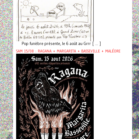
Pop funèbre présente, le 6 août au Grrr [ ... ]
SAM 15/08 : RAGANA + MARGARITA + BASSEVILLE + MALÉORE