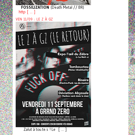
FOSSILIZATION
(Death Metal // BR)
http [ ... ]
VEN 11/09 : LE Z À GZ
Zalut à tou.te.s ! Le [ ... ]