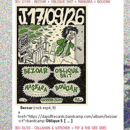
JEU 17/09 : BEZOAR + OBLIQUE SHIT + MASKARA + BOUCAN
Bezoar
(rock expé, It)
a
href="https://dayoffrecords.bandcamp.com/album/bezoar
-s-t">bandcamp
Oblique S [ ... ]
JEU 01/10 : CALLAHAN & WITSCHER + PIF & THE GEE GEES