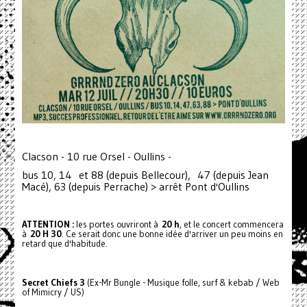
Clacson - 10 rue Orsel - Oullins -
bus 10, 14 et 88 (depuis Bellecour), 47 (depuis Jean
Macé), 63 (depuis Perrache) > arrêt Pont d'Oullins
ATTENTION :
les portes ouvriront à
20 h
, et le concert commencera
à
20 H 30
. Ce serait donc une bonne idée d'arriver un peu moins en
retard que d'habitude.
Secret Chiefs 3
(Ex-Mr Bungle - Musique folle, surf & kebab / Web
of Mimicry / US)