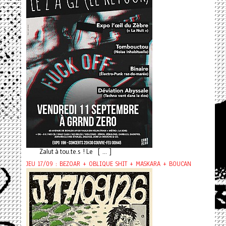
Zalut à tou.te.s ! Le [ ... ]
JEU 17/09 : BEZOAR + OBLIQUE SHIT + MASKARA + BOUCAN