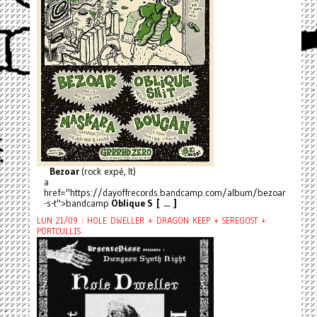
Bezoar
(rock expé, It)
a
href="https://dayoffrecords.bandcamp.com/album/bezoar
-s-t">bandcamp
Oblique S [ ... ]
LUN 21/09 : HOLE DWELLER + DRAGON KEEP + SEREGOST +
PORTCULLIS