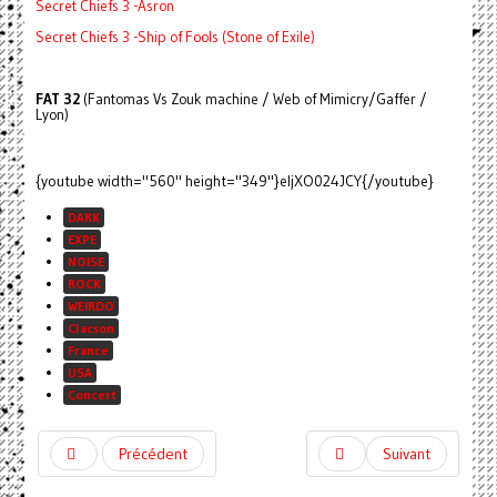
Secret Chiefs 3 -Asron
Secret Chiefs 3 -Ship of Fools (Stone of Exile)
FAT 32
(Fantomas Vs Zouk machine / Web of Mimicry/Gaffer /
Lyon)
{youtube width="560" height="349"}eIjXO024JCY{/youtube}
DARK
EXPE
NOISE
ROCK
WEIRDO
Clacson
France
USA
Concert
Précédent
Suivant