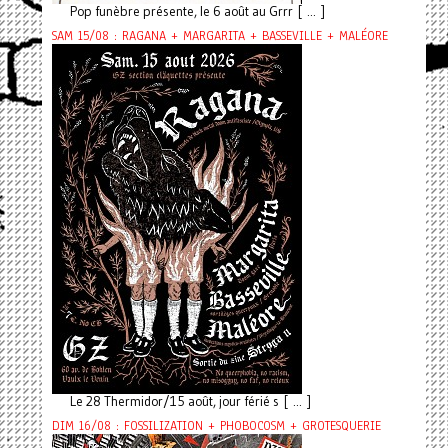
Pop funèbre présente, le 6 août au Grrr [ ... ]
SAM 15/08 : RAGANA + MARGARITA + BASSEVILLE + MALÉORE
Le 28 Thermidor/15 août, jour férié s [ ... ]
DIM 16/08 : FOSSILIZATION + PHOBOCOSM + GROTESQUERIE