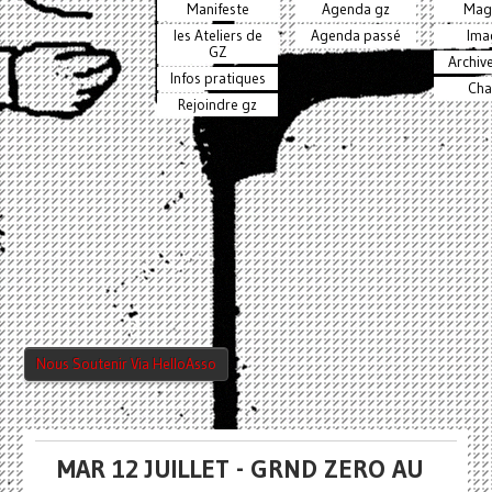
Manifeste
Agenda gz
Mag
les Ateliers de
Agenda passé
Ima
GZ
Archiv
Infos pratiques
Cha
Rejoindre gz
Nous Soutenir Via HelloAsso
MAR 12 JUILLET - GRND ZERO AU