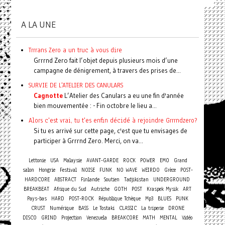
A LA UNE
Trrrans Zero a un truc à vous dire
Grrrnd Zero fait l’objet depuis plusieurs mois d’une
campagne de dénigrement, à travers des prises de...
SURVIE DE L'ATELIER DES CANULARS
Cagnotte
L’Atelier des Canulars a eu une fin d'année
bien mouvementée : - Fin octobre le lieu a...
Alors c'est vrai, tu t'es enfin décidé à rejoindre Grrrndzero?
Si tu es arrivé sur cette page, c'est que tu envisages de
participer à Grrrnd Zero. Merci, on va...
Lettonie
USA
Malaysie
AVANT-GARDE
ROCK
POWER
EMO
Grand
salon
Hongrie
Festival
NOISE
FUNK
NO WAVE
WEIRDO
Grèce
POST-
HARDCORE
ABSTRACT
Finlande
Soutien
Tadjikistan
UNDERGROUND
BREAKBEAT
Afrique du Sud
Autriche
GOTH
POST
Kraspek Mysik
ART
Pays-bas
HARD
POST-ROCK
République Tchèque
Mp3
BLUES
PUNK
CRUST
Numérique
BASS
Le Tostaki
CLASSIC
La triperie
DRONE
DISCO
GRIND
Projection
Venezuela
BREAKCORE
MATH
MENTAL
Vidéo