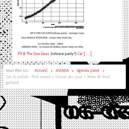
Pif
& The Gee Gees
(release party !)
C
a
l [ ... ]
Vous êtes ici :
Accueil
AGENDA
Agenda passé
lun 11 juillet : Pink reason + Circuit des yeux + Antez @ Grnd
gerland