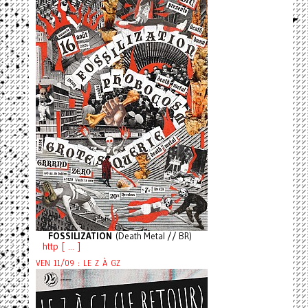
FOSSILIZATION
(Death Metal // BR)
http [ ... ]
VEN 11/09 : LE Z À GZ