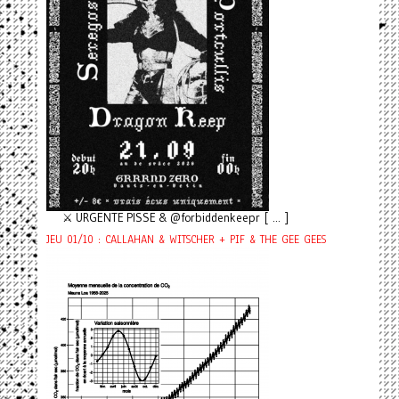
⚔️ URGENTE PISSE & @forbiddenkeepr [ ... ]
JEU 01/10 : CALLAHAN & WITSCHER + PIF & THE GEE GEES