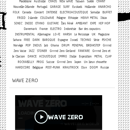
Macédoine
Australie
CHAOS
NEW WAVE
Taiwan
Suède
CHANT
Nouvelle-Zélande
Portugal
GARAGE
SURF
Euskadi
Hollande
ANARCHO
Concert
FOLK
Canada
INTENSE
ELECTROACOUSTIQUE
Somalie
BUFFET
FROID
Islande
COLDWAVE
Pologne
Ethiopie
HEAVY METAL
Ibiza
SONIC
INDIE
ETHNO
GUITARE
Îles Féroé
AMBIANT
EXPE
HIP HOP
Danemark
France
ELECTRO
Indonésie
Bar des capucins
INSTRUMENTAL
Allemagne
LO-FI
HARSH
Le Periscope
UK
Magazine
Sahara
FREE
DARK
BAROQUE
Espagne
Israel
TECHNO
Série
PSYCHE
Norvège
POP
INDUS
lab
Ghana
DRUM
MINIMAL
BREAKSTEP
Grrrnd
Zero Vaise
JAZZ
STONER
Grrrnd Zero Gerland
FANFARE
Grrrnd Zero et
le Clacson
DANCE
ACOUSTIQUE
IMPRO
Italie
Exposition
METAL
CLAP
ROCKABILLY
PROG
Suisse
Grrrnd Zero
Japon
Un lieux chouette
HARDCORE
Belgique
POST-PUNK
KRAUTROCK
Divx
DOOM
Russie
WAVE ZERO