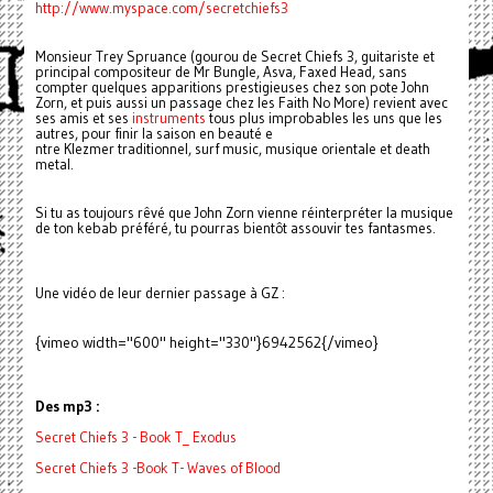
http://www.myspace.com/secretchiefs3
Monsieur Trey Spruance (gourou de Secret Chiefs 3, guitariste et
principal compositeur de Mr Bungle, Asva, Faxed Head, sans
compter quelques apparitions prestigieuses chez son pote John
Zorn, et puis aussi un passage chez les Faith No More) revient avec
ses amis et ses
instruments
tous plus improbables les uns que les
autres, pour finir la saison en beauté e
ntre Klezmer traditionnel, surf music, musique orientale et death
metal.
Si tu as toujours rêvé que John Zorn vienne réinterpréter la musique
de ton kebab préféré, tu pourras bientôt assouvir tes fantasmes.
Une vidéo de leur dernier passage à GZ :
{vimeo width="600" height="330"}6942562{/vimeo}
Des mp3 :
Secret Chiefs 3 - Book T_ Exodus
Secret Chiefs 3 -Book T- Waves of Blood