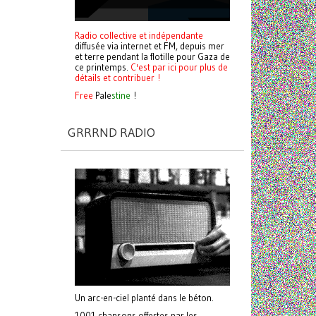
Radio collective et indépendante
diffusée via internet et FM, depuis mer
et terre pendant la flotille pour Gaza de
ce printemps.
C'est par ici pour plus de
détails et contribuer !
Free
Pale
stine
!
GRRRND RADIO
Un arc-en-ciel planté dans le béton.
1001 chansons offertes par les