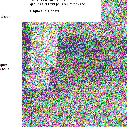
groupes qui ont joué à GrrrndZero.
Clique sur le poste !
ard que
lques
s
tous