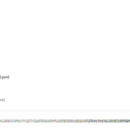
 Lyon)
be}