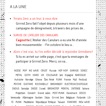
A LA UNE
Trrrans Zero a un truc à vous dire
Grrrnd Zero fait l’objet depuis plusieurs mois d’une
campagne de dénigrement, à travers des prises de...
SURVIE DE L'ATELIER DES CANULARS
Cagnotte
L’Atelier des Canulars a eu une fin d'année
bien mouvementée : - Fin octobre le lieu a...
Alors c'est vrai, tu t'es enfin décidé à rejoindre Grrrndzero?
Si tu es arrivé sur cette page, c'est que tu envisages de
participer à Grrrnd Zero. Merci, on va...
NOISE
POP
NO WAVE
CRUST
Russie
HIP HOP
GARAGE
SONIC
METAL
GOTH
HARD
UK
COLDWAVE
lab
Espagne
BAROQUE
Autriche
Norvège
Ghana
Îles Féroé
FUNK
France
Mp3
Festival
PSYCHE
GUITARE
ROCKABILLY
BREAKBEAT
ELECTROACOUSTIQUE
INDUS
Somalie
INDIE
Israel
BREAKSTEP
MENTAL
INTENSE
Sahara
Concert
Projection
Grand salon
POST-PUNK
Danemark
DISCO
Venezuela
Allemagne
Soutien
Ibiza
Grrrnd Zero
Belgique
Finlande
LO-
FI
PUNK
Macédoine
République Tchèque
Taiwan
FANFARE
NEW WAVE