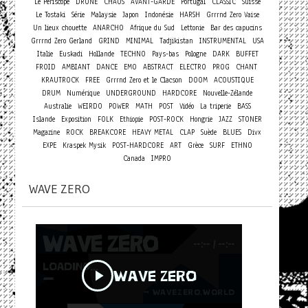
Le Periscope
DRONE
CHAOS
AVANT-GARDE
Portugal
CLASSIC
Suisse
Le Tostaki
Série
Malaysie
Japon
Indonésie
HARSH
Grrrnd Zero Vaise
Un lieux chouette
ANARCHO
Afrique du Sud
Lettonie
Bar des capucins
Grrrnd Zero Gerland
GRIND
MINIMAL
Tadjikistan
INSTRUMENTAL
USA
Italie
Euskadi
Hollande
TECHNO
Pays-bas
Pologne
DARK
BUFFET
FROID
AMBIANT
DANCE
EMO
ABSTRACT
ELECTRO
PROG
CHANT
KRAUTROCK
FREE
Grrrnd Zero et le Clacson
DOOM
ACOUSTIQUE
DRUM
Numérique
UNDERGROUND
HARDCORE
Nouvelle-Zélande
Australie
WEIRDO
POWER
MATH
POST
Vidéo
La triperie
BASS
Islande
Exposition
FOLK
Ethiopie
POST-ROCK
Hongrie
JAZZ
STONER
Magazine
ROCK
BREAKCORE
HEAVY METAL
CLAP
Suède
BLUES
Divx
EXPE
Kraspek Mysik
POST-HARDCORE
ART
Grèce
SURF
ETHNO
Canada
IMPRO
WAVE ZERO