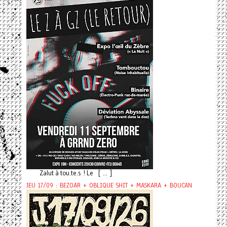
Zalut à tou.te.s ! Le [ ... ]
JEU 17/09 : BEZOAR + OBLIQUE SHIT + MASKARA + BOUCAN