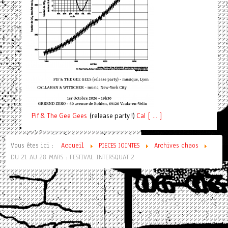
Pif
& The Gee Gees
(release party !)
C
a
l [ ... ]
Vous êtes ici :
Accueil
PIECES JOINTES
Archives chaos
DU 21 AU 28 MARS : FESTIVAL INTERSQUAT 2