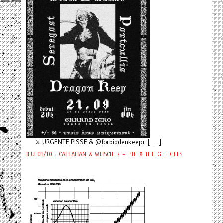
⚔️ URGENTE PISSE & @forbiddenkeepr [ ... ]
JEU 01/10 : CALLAHAN & WITSCHER + PIF & THE GEE GEES