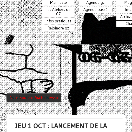
Manifeste
Agenda gz
Mag
les Ateliers de
Agenda passé
Ima
GZ
Archiv
Infos pratiques
Cha
Rejoindre gz
Nous Soutenir Via HelloAsso
JEU 1 OCT : LANCEMENT DE LA