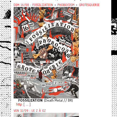
DIM 16/08 : FOSSILIZATION + PHOBOCOSM + GROTESQUERIE
FOSSILIZATION
(Death Metal // BR)
http [ ... ]
VEN 11/09 : LE Z À GZ