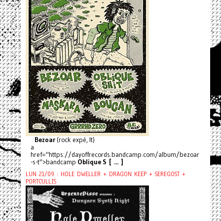
Bezoar
(rock expé, It)
a
href="https://dayoffrecords.bandcamp.com/album/bezoar
-s-t">bandcamp
Oblique S [ ... ]
LUN 21/09 : HOLE DWELLER + DRAGON KEEP + SEREGOST +
PORTCULLIS