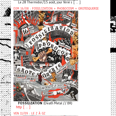
Le 28 Thermidor/15 août, jour férié s [ ... ]
DIM 16/08 : FOSSILIZATION + PHOBOCOSM + GROTESQUERIE
FOSSILIZATION
(Death Metal // BR)
http [ ... ]
VEN 11/09 : LE Z À GZ