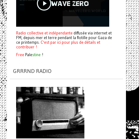
Radio collective et indépendante
diffusée via internet et
FM, depuis mer et terre pendant la flotille pour Gaza de
ce printemps.
C'est par ici pour plus de détails et
contribuer !
Free
Pale
stine
!
GRRRND RADIO