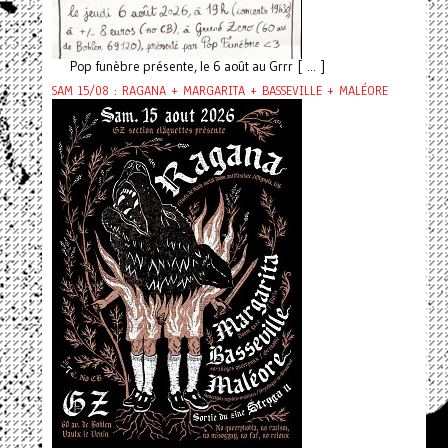
Pop funèbre présente, le 6 août au Grrr [ ... ]
SAM 15/08 : RAGANA + MARGARITA + BASSEVILLE + MALÉORE