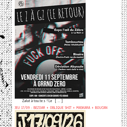
Zalut à tou.te.s ! Le [ ... ]
JEU 17/09 : BEZOAR + OBLIQUE SHIT + MASKARA + BOUCAN