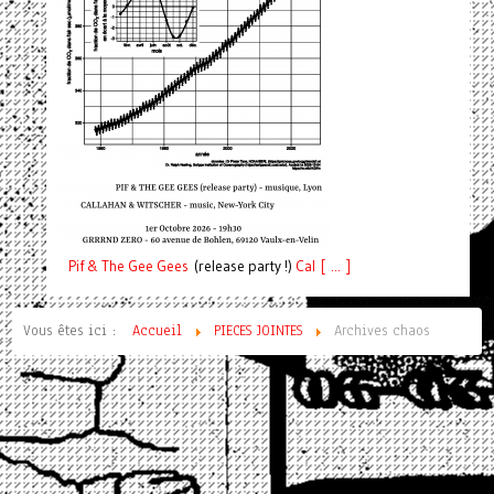
Pif
& The Gee Gees
(release party !)
C
a
l [ ... ]
Vous êtes ici :
Accueil
PIECES JOINTES
Archives chaos