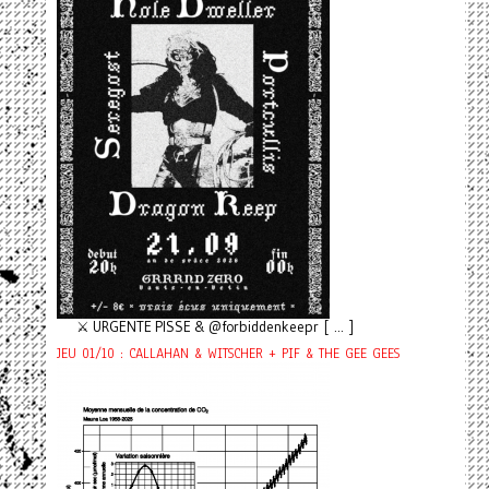
⚔️ URGENTE PISSE & @forbiddenkeepr [ ... ]
JEU 01/10 : CALLAHAN & WITSCHER + PIF & THE GEE GEES