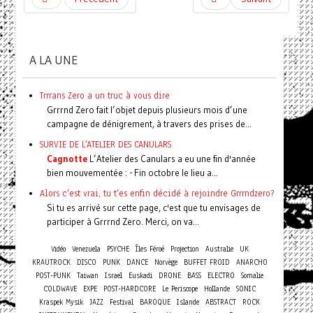
A LA UNE
Trrrans Zero a un truc à vous dire
Grrrnd Zero fait l’objet depuis plusieurs mois d’une
campagne de dénigrement, à travers des prises de...
SURVIE DE L'ATELIER DES CANULARS
Cagnotte
L’Atelier des Canulars a eu une fin d'année
bien mouvementée : - Fin octobre le lieu a...
Alors c'est vrai, tu t'es enfin décidé à rejoindre Grrrndzero?
Si tu es arrivé sur cette page, c'est que tu envisages de
participer à Grrrnd Zero. Merci, on va...
Vidéo
Venezuela
PSYCHE
Îles Féroé
Projection
Australie
UK
KRAUTROCK
DISCO
PUNK
DANCE
Norvège
BUFFET FROID
ANARCHO
POST-PUNK
Taiwan
Israel
Euskadi
DRONE
BASS
ELECTRO
Somalie
COLDWAVE
EXPE
POST-HARDCORE
Le Periscope
Hollande
SONIC
Kraspek Mysik
JAZZ
Festival
BAROQUE
Islande
ABSTRACT
ROCK