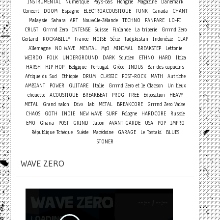
INSTRUMENTAL
Numérique
Pays-bas
Hongrie
Magazine
Danemark
Concert
DOOM
Espagne
ELECTROACOUSTIQUE
FUNK
Canada
CHANT
Malaysie
Sahara
ART
Nouvelle-Zélande
TECHNO
FANFARE
LO-FI
CRUST
Grrrnd Zero
INTENSE
Suisse
Finlande
La triperie
Grrrnd Zero
Gerland
ROCKABILLY
France
NOISE
Série
Tadjikistan
Indonésie
CLAP
Allemagne
NO WAVE
MENTAL
Mp3
MINIMAL
BREAKSTEP
Lettonie
WEIRDO
FOLK
UNDERGROUND
DARK
Soutien
ETHNO
HARD
Ibiza
HARSH
HIP HOP
Belgique
Portugal
Grèce
INDUS
Bar des capucins
Afrique du Sud
Ethiopie
DRUM
CLASSIC
POST-ROCK
MATH
Autriche
AMBIANT
POWER
GUITARE
Italie
Grrrnd Zero et le Clacson
Un lieux
chouette
ACOUSTIQUE
BREAKBEAT
PROG
FREE
Exposition
HEAVY
METAL
Grand salon
Divx
lab
METAL
BREAKCORE
Grrrnd Zero Vaise
CHAOS
GOTH
INDIE
NEW WAVE
SURF
Pologne
HARDCORE
Russie
EMO
Ghana
POST
GRIND
Japon
AVANT-GARDE
USA
POP
IMPRO
République Tchèque
Suède
Macédoine
GARAGE
Le Tostaki
BLUES
STONER
WAVE ZERO