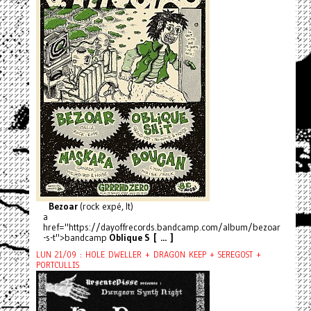
Bezoar
(rock expé, It)
a
href="https://dayoffrecords.bandcamp.com/album/bezoar
-s-t">bandcamp
Oblique S [ ... ]
LUN 21/09 : HOLE DWELLER + DRAGON KEEP + SEREGOST +
PORTCULLIS