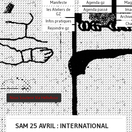
Manifeste
Agenda gz
Mag
les Ateliers de
Agenda passé
Ima
GZ
Archiv
Infos pratiques
Cha
Rejoindre gz
Nous Soutenir Via HelloAsso
SAM 25 AVRIL : INTERNATIONAL