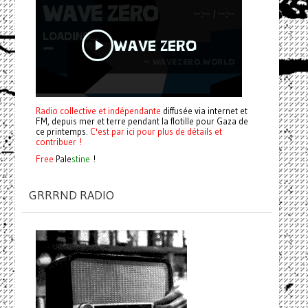
Radio collective et indépendante
diffusée via internet et
FM, depuis mer et terre pendant la flotille pour Gaza de
ce printemps.
C'est par ici pour plus de détails et
contribuer !
Free
Pale
stine
!
GRRRND RADIO