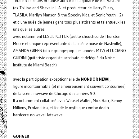
Total noise chaos organisé autour de la guitare de Rat Bastard
(ex-To Live and Shave in L.A. et producteur de Harry Pussy,
TLASILA, Marilyn Manson & the Spooky Kids, et Sonic Youth... 2)
et d'une nuée de jeunes gens tous plus attirants et talentueux les
uns que les autres.
avec notamment LESLIE KEFFER (petite chouchou de Thurston
Moore et unique représentante de la scène noise de Nashville),
AMANDA GREEN (idole grunge-pop des années MTV) et LUCIANO
GUIDINI (guitariste organiste acrobate et délégué du Noise
Institute de Miami Beach)
avec la participation exceptionnelle de
NONDOR NEVAI
,
figure incontournable (et malheureusement souvent contournée)
de la scène no-wave de Chicago des années 90.
Il a notamment collaboré avec Weasel Walter, Mick Barr, Kenny
Millions, Profanatica, et fondé le mythique combo death-
hardcore-no-wave Hatewave.
GOHGER