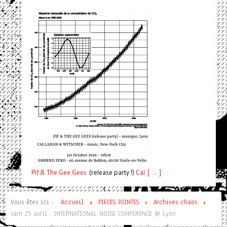
Pif
& The Gee Gees
(release party !)
C
a
l [ ... ]
Vous êtes ici :
Accueil
PIECES JOINTES
Archives chaos
sam 25 avril : INTERNATIONAL NOISE CONFERENCE @ Lyon