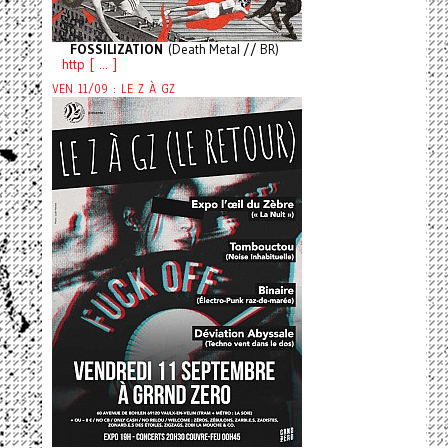
FOSSILIZATION
(Death Metal // BR)
http [ ... ]
VEN 11/09 : LE Z À GZ