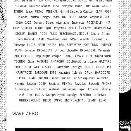
EMO
Danemark
NEW WAVE
POST-HARDCORE
SONIC
Grrrnd Zero Vaise
NO WAVE
Nouvelle-Zélande
POST
Malaysie
Italie
POP
AVANT-GARDE
ETHNO
Suède
METAL
MINIMAL
Grrrnd Zero et le Clacson
CLAP
FOLK
Finlande
Soutien
Pologne
Vidéo
UK
BLUES
Ghana
Afrique du Sud
Concert
Grèce
JAZZ
Israel
Allemagne
Indonésie
ROCKABILLY
HIP
HOP
WEIRDO
ACOUSTIQUE
Projection
NOISE
Îles Féroé
HEAVY METAL
STONER
DANCE
ROCK
FUNK
ELECTROACOUSTIQUE
Sahara
Grrrnd
Zero Gerland
HARD
Macédoine
Série
BASS
Hollande
Espagne
Le
Periscope
INDIE
MATH
HARSH
USA
BREAKSTEP
POST-PUNK
INTENSE
PUNK
Somalie
BREAKBEAT
Un lieux chouette
BREAKCORE
Venezuela
BUFFET FROID
République Tchèque
DARK
CLASSIC
FREE
Grand salon
TECHNO
Ibiza
FANFARE
ANARCHO
COLDWAVE
La triperie
GUITARE
CRUST
SURF
ART
ABSTRACT
Australie
Portugal
POWER
DOOM
lab
KRAUTROCK
BAROQUE
EXPE
Magazine
Islande
DRUM
HARDCORE
PROG
CHAOS
GRIND
France
Russie
Bar des capucins
Autriche
Hongrie
Taiwan
GOTH
Belgique
MENTAL
Pays-bas
Euskadi
PSYCHE
Numérique
Grrrnd Zero
Festival
Tadjikistan
Japon
Ethiopie
Lettonie
Mp3
Divx
INDUS
Kraspek Mysik
Norvège
ELECTRO
Le Tostaki
UNDERGROUND
DISCO
IMPRO
INSTRUMENTAL
CHANT
LO-FI
WAVE ZERO