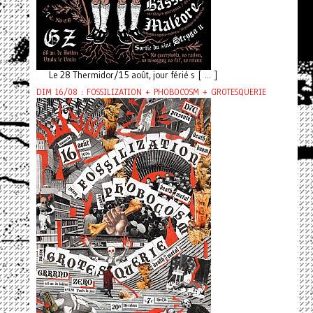
Le 28 Thermidor/15 août, jour férié s [ ... ]
DIM 16/08 : FOSSILIZATION + PHOBOCOSM + GROTESQUERIE