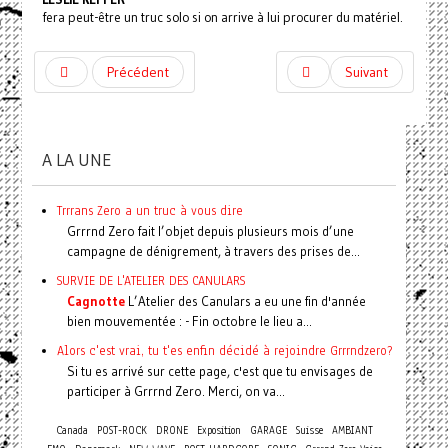
fera peut-être un truc solo si on arrive à lui procurer du matériel.
Précédent
Suivant
A LA UNE
Trrrans Zero a un truc à vous dire
Grrrnd Zero fait l’objet depuis plusieurs mois d’une
campagne de dénigrement, à travers des prises de...
SURVIE DE L'ATELIER DES CANULARS
Cagnotte
L’Atelier des Canulars a eu une fin d'année
bien mouvementée : - Fin octobre le lieu a...
Alors c'est vrai, tu t'es enfin décidé à rejoindre Grrrndzero?
Si tu es arrivé sur cette page, c'est que tu envisages de
participer à Grrrnd Zero. Merci, on va...
Canada
POST-ROCK
DRONE
Exposition
GARAGE
Suisse
AMBIANT