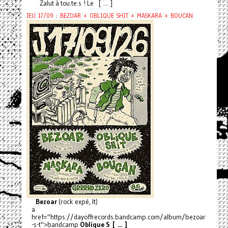
Zalut à tou.te.s ! Le [ ... ]
JEU 17/09 : BEZOAR + OBLIQUE SHIT + MASKARA + BOUCAN
Bezoar
(rock expé, It)
a
href="https://dayoffrecords.bandcamp.com/album/bezoar
-s-t">bandcamp
Oblique S [ ... ]