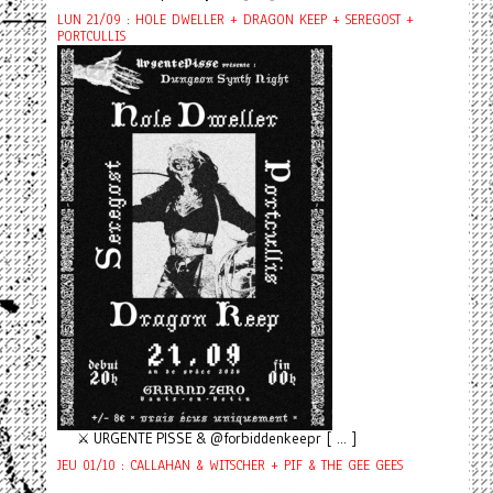
LUN 21/09 : HOLE DWELLER + DRAGON KEEP + SEREGOST +
PORTCULLIS
⚔️ URGENTE PISSE & @forbiddenkeepr [ ... ]
JEU 01/10 : CALLAHAN & WITSCHER + PIF & THE GEE GEES