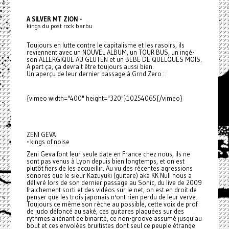
A SILVER MT ZION -
kings du post rock barbu
Toujours en lutte contre le capitalisme et les rasoirs, ils
reviennent avec un NOUVEL ALBUM, un TOUR BUS, un ingé-
son ALLERGIQUE AU GLUTEN et un BEBE DE QUELQUES MOIS.
A part ça, ça devrait être toujours aussi bien.
Un aperçu de leur dernier passage à Grnd Zero :
{vimeo width="400" height="320"}10254065{/vimeo}
ZENI GEVA
-
kings of noise
Zeni Geva font leur seule date en France chez nous, ils ne
sont pas venus à Lyon depuis bien longtemps, et on est
plutôt fiers de les accueillir. Au vu des récentes agressions
sonores que le sieur Kazuyuki (guitare) aka KK Null nous a
délivré lors de son dernier passage au Sonic, du live de 2009
fraichement sorti et des vidéos sur le net, on est en droit de
penser que les trois japonais n'ont rien perdu de leur verve.
Toujours ce même son rèche au possible, cette voix de prof
de judo défoncé au saké, ces guitares plaquées sur des
rythmes aliénant de binarité, ce non-groove assumé jusqu'au
bout et ces envolées bruitistes dont seul ce peuple étrange