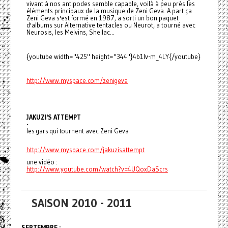
vivant à nos antipodes semble capable, voilà à peu près les
éléments principaux de la musique de Zeni Geva. A part ça
Zeni Geva s'est formé en 1987, a sorti un bon paquet
d'albums sur Alternative tentacles ou Neurot, a tourné avec
Neurosis, les Melvins, Shellac...
{youtube width="425" height="344"}4b1lv-m_4LY{/youtube}
http://www.myspace.com/
zenigeva
JAKUZI'S ATTEMPT
-
les gars qui tournent avec Zeni Geva
http://www.myspace.com/
jakuzisattempt
une vidéo :
http://www.youtube.com/watch?
v=4UQoxDaScrs
SAISON 2010 - 2011
SEPTEMBRE :