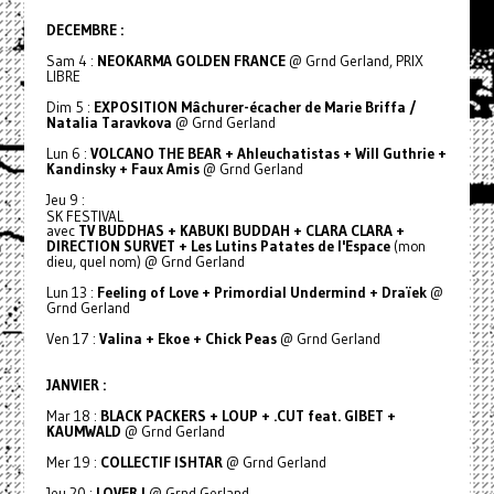
DECEMBRE :
Sam 4 :
NEOKARMA GOLDEN FRANCE
@ Grnd Gerland, PRIX
LIBRE
Dim 5 :
EXPOSITION Mâchurer-écacher de Marie Briffa /
Natalia Taravkova
@ Grnd Gerland
Lun 6 :
VOLCANO THE BEAR + Ahleuchatistas + Will Guthrie +
Kandinsky + Faux Amis
@ Grnd Gerland
Jeu 9 :
SK FESTIVAL
avec
TV BUDDHAS + KABUKI BUDDAH + CLARA CLARA +
DIRECTION SURVET + Les Lutins Patates de l'Espace
(mon
dieu, quel nom) @ Grnd Gerland
Lun 13 :
Feeling of Love + Primordial Undermind + Draïek
@
Grnd Gerland
Ven 17 :
Valina + Ekoe + Chick Peas
@ Grnd Gerland
JANVIER :
Mar 18 :
BLACK PACKERS + LOUP + .CUT feat. GIBET +
KAUMWALD
@ Grnd Gerland
Mer 19 :
COLLECTIF ISHTAR
@ Grnd Gerland
Jeu 20 :
LOVER !
@ Grnd Gerland