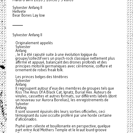
Sylvester Anfang II
Hellvete
Bear Bones Lay low
_______
Sylvester Anfang II
Originalement appelés
Sylvester
Anfang
, le II a été rajouté suite à une évolution logique du
groupe/collectif vers un psych-rock classique nettement plus
affirmé et appuyé, balançant des drones profonds et des
principes motorik germaniques avec cérémonie, coiffure et
ornement de robes freak folk.
Les princes belges des ténèbres
Sylvester
Anfang
II regroupent autour d’eux des membres de groupes tels que
Kiss The Anus Of A Black Cat, Ignatz, Burial Hex. Auteurs de
vinyles, cassettes et autres formats, sur différents labels (dont
un nouveau sur Aurora Borelias), les enregistrements de
Sylveter
Anfang
II sont souvent épuisés dès leurs sorties officielles, ceci
témoignant du suivi occulte proféré par une horde certaine
d’aficionados.
Psyhé-jam céleste et bouillonante en perspective, quelque
part entre Acid Mothers Temple et le kraut lourd-groove