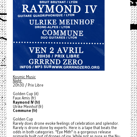
Kosmic Music
Night:
20h30 / Prix Libre
Golden Cup (it)
Faux Amis (fr)
Raymond IV (fr)
Ulrike Meinhof (fr)
Commune (fr)
Golden Cup
Rarely does drone evoke feelings of celebration and splendor.
Rarely is drone done by experts. Here is a tape that beats the
odds in both categories. "Eye Mith" is a gorgeous release
primarily built out of drones of joy. While not as pure as the Nu-