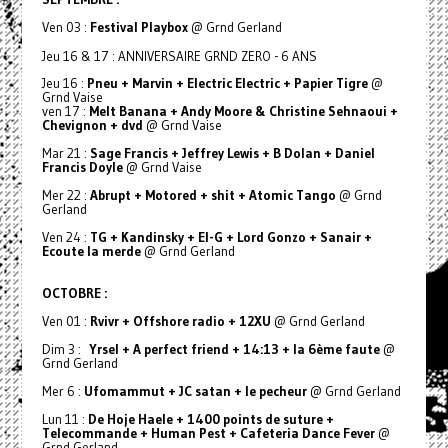
Ven 03 :
Festival Playbox
@ Grnd Gerland
Jeu 16 & 17 : ANNIVERSAIRE GRND ZERO - 6 ANS
Jeu 16 :
Pneu + Marvin + Electric Electric + Papier Tigre
@
Grnd Vaise
ven 17 :
Melt Banana + Andy Moore & Christine Sehnaoui +
Chevignon + dvd
@ Grnd Vaise
Mar 21 :
Sage Francis + Jeffrey Lewis + B Dolan + Daniel
Francis Doyle
@ Grnd Vaise
Mer 22 :
Abrupt + Motored + shit + Atomic Tango
@ Grnd
Gerland
Ven 24 :
TG + Kandinsky + El-G + Lord Gonzo + Sanair +
Ecoute la merde
@ Grnd Gerland
OCTOBRE :
Ven 01 :
Rvivr + Offshore radio + 12XU
@ Grnd Gerland
Dim 3 :
Yrsel + A perfect friend + 14:13 + la 6ème faute
@
Grnd Gerland
Mer 6 :
Ufomammut + JC satan + le pecheur
@ Grnd Gerland
Lun 11 :
De Hoje Haele + 1400 points de suture +
Telecommande + Human Pest + Cafeteria Dance Fever
@
Grnd Gerland