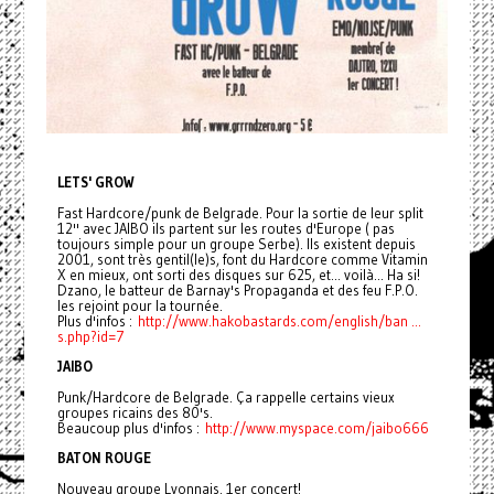
LETS' GROW
Fast Hardcore/punk de Belgrade. Pour la sortie de leur split
12'' avec JAIBO ils partent sur les routes d'Europe ( pas
toujours simple pour un groupe Serbe). Ils existent depuis
2001, sont très gentil(le)s, font du Hardcore comme Vitamin
X en mieux, ont sorti des disques sur 625, et... voilà... Ha si!
Dzano, le batteur de Barnay's Propaganda et des feu F.P.O.
les rejoint pour la tournée.
Plus d'infos :
http://www.hakobastards.com/
english/ban ...
s.php?id=7
JAIBO
Punk/Hardcore de Belgrade. Ça rappelle certains vieux
groupes ricains des 80's.
Beaucoup plus d'infos :
http://www.myspace.com/
jaibo666
BATON ROUGE
Nouveau groupe Lyonnais. 1er concert!