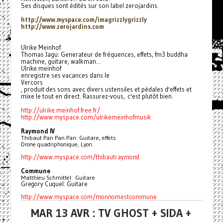
Ses disques sont édités sur son label zerojardins.
http://www.myspace.com/
imagrizzlygrizzly
http://www.zerojardins.com
Ulrike Meinhof
Thomas Jagu: Generateur de fréquences, effets, fm3 buddha
machine, guitare, walkman...
Ulrike meinhof
enregistre ses vacances dans le
Vercors
, produit des sons avec divers ustensiles et pédales d'effets et
mixe le tout en direct. Rassurez-vous, c'est plutôt bien.
http://ulrike.meinhof.free.fr/
http://www.myspace.com/
ulrikemeinhofmusik
Raymond IV
Thibaut Pan Pan Pan: Guitare, effets
Drone quadriphonique, Lyon.
http://www.myspace.com/
thibautraymond
Commune
Matthieu Schmittel: Guitare
Gregory Cuquel: Guitare
http://www.myspace.com/
monnomestcommune
MAR 13 AVR : TV GHOST + SIDA +