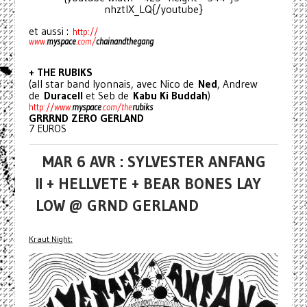
nhztlX_LQ{/youtube}
et aussi :
http://
www.
myspace
.com/
chainan
dthegang
+ THE RUBIKS
(all star band lyonnais, avec Nico de
Ned
, Andrew
de
Duracell
et Seb de
Kabu Ki Buddah
)
http://
www.
myspace
.com/the
rubi
ks
GRRRND ZERO GERLAND
7 EUROS
MAR 6 AVR : SYLVESTER ANFANG
II + HELLVETE + BEAR BONES LAY
LOW @ GRND GERLAND
Kraut Night: