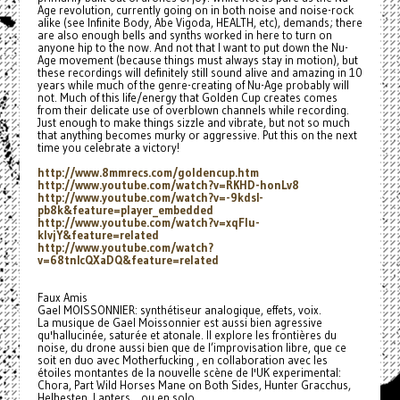
Age revolution, currently going on in both noise and noise-rock
alike (see Infinite Body, Abe Vigoda, HEALTH, etc), demands; there
are also enough bells and synths worked in here to turn on
anyone hip to the now. And not that I want to put down the Nu-
Age movement (because things must always stay in motion), but
these recordings will definitely still sound alive and amazing in 10
years while much of the genre-creating of Nu-Age probably will
not. Much of this life/energy that Golden Cup creates comes
from their delicate use of overblown channels while recording.
Just enough to make things sizzle and vibrate, but not so much
that anything becomes murky or aggressive. Put this on the next
time you celebrate a victory!
http://www.8mmrecs.com/
goldencup.htm
http://www.youtube.com/watch?
v=RKHD-honLv8
http://www.youtube.com/watch?
v=-9kdsI-
pb8k&feature=player_
embedded
http://www.youtube.com/watch?
v=xqFlu-
klvjY&feature=related
http://www.youtube.com/watch?
v=68tnIcQXaDQ&feature=related
Faux Amis
Gael MOISSONNIER: synthétiseur analogique, effets, voix.
La musique de Gael Moissonnier est aussi bien agressive
qu'hallucinée, saturée et atonale. Il explore les frontières du
noise, du drone aussi bien que de l’improvisation libre, que ce
soit en duo avec Motherfucking , en collaboration avec les
étoiles montantes de la nouvelle scène de l'UK experimental:
Chora, Part Wild Horses Mane on Both Sides, Hunter Gracchus,
Helhesten, Lanters... ou en solo.