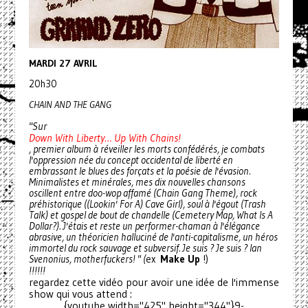
MARDI 27 AVRIL
20h30
CHAIN AND THE GANG
"Sur
Down With Liberty… Up With Chains!
, premier album à réveiller les morts confédérés, je combats
l'oppression née du concept occidental de liberté en
embrassant le blues des forçats et la poésie de l'évasion.
Minimalistes et minérales, mes dix nouvelles chansons
oscillent entre doo-wop affamé (Chain Gang Theme), rock
préhistorique ((Lookin' For A) Cave Girl), soul à l'égout (Trash
Talk) et gospel de bout de chandelle (Cemetery Map, What Is A
Dollar?). J'étais et reste un performer-chaman à l'élégance
abrasive, un théoricien halluciné de l'anti-capitalisme, un héros
immortel du rock sauvage et subversif. Je suis ? Je suis ? Ian
Svenonius, motherfuckers! " (
ex
Make Up
!)
!!!!!!
regardez cette vidéo pour avoir une idée de l'immense
show qui vous attend :
{youtube width="425" height="344"}9-