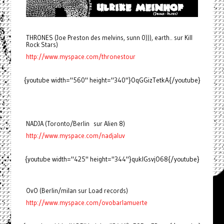
THRONES (Joe Preston des melvins, sunn 0))), earth.. sur Kill
Rock Stars)
http://www.myspace.com/thronestour
{youtube width="560" height="340"}OqGGizTetkA{/youtube}
NADJA (Toronto/Berlin sur Alien 8)
http://www.myspace.com/nadjaluv
{youtube width="425" height="344"}quklGsvjO68{/youtube}
OvO (Berlin/milan sur Load records)
http://www.myspace.com/ovobarlamuerte