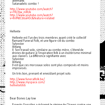
allemand.
Satanadelic combo !
http://www.youtube.com/watch?
v
=YRs9jw_mRUk
http://www.youtube.com/watch?
v
=fmMdCbbaH0c&feature=related
Hellvete
Hellvete est l’un des trois membres ayant créé le collectif
flamand Funeral Folk, et une figure-clé du combo
Sylvester
Anfang
II. Son travail solo, similaire au combo mère, s’étend de
drones de guitare à l’inspiration folk à un ésotérisme minimal
aux claviers. La différence signifiante avec
Sylvester
Anfang
II est que ces morceaux solos sont plus composés et moins
improvisés.
Un très bon, prenant et envoûtant projet solo.
http://www.funeralfolk.be/
http://www.myspace.com/
hellvet
e666
Bear Bones Lay low
Ernesto González a échangé le régime de Chavez contre une