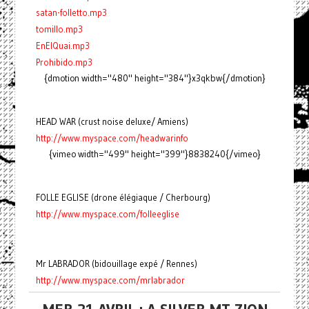
satan-folletto.mp3
tomillo.mp3
EnElQuai.mp3
Prohibido.mp3
{dmotion width="480" height="384"}x3qkbw{/dmotion}
HEAD WAR (crust noise deluxe/ Amiens)
http://www.myspace.com/headwarinfo
{vimeo width="499" height="399"}8838240{/vimeo}
FOLLE EGLISE (drone élégiaque / Cherbourg)
http://www.myspace.com/folleeglise
Mr LABRADOR (bidouillage expé / Rennes)
http://www.myspace.com/mrlabrador