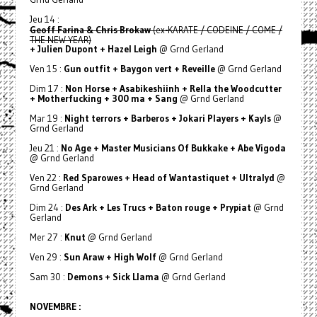
Jeu 14 :
Geoff Farina & Chris Brokaw
(ex-KARATE / CODEINE / COME /
THE NEW YEAR)
+ Julien Dupont + Hazel Leigh
@ Grnd Gerland
Ven 15 :
Gun outfit + Baygon vert + Reveille
@ Grnd Gerland
Dim 17 :
Non Horse + Asabikeshiinh + Rella the Woodcutter
+ Motherfucking + 300 ma + Sang
@ Grnd Gerland
Mar 19 :
Night terrors + Barberos + Jokari Players + Kayls
@
Grnd Gerland
Jeu 21 :
No Age
+ Master Musicians Of Bukkake
+ Abe Vigoda
@ Grnd Gerland
Ven 22 :
Red Sparowes + Head of Wantastiquet + Ultralyd
@
Grnd Gerland
Dim 24 :
Des Ark + Les Trucs + Baton rouge + Prypiat
@ Grnd
Gerland
Mer 27 :
Knut
@ Grnd Gerland
Ven 29 :
Sun Araw + High Wolf
@ Grnd Gerland
Sam 30 :
Demons + Sick Llama
@ Grnd Gerland
NOVEMBRE :