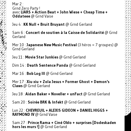
Mar 2 :
Grnd Zero Party !
avec
LIARS + Action Beat + John Wiese + Cheap Time +
Oddateee
@ Grnd Vaise
Jeu 4 :
KK Null + Bruit Bruyant
@ Grnd Gerland
Sam 6 :
Concert de soutien à la Caisse de Solidarité
@ Grnd
Gerland
Mer 10 :
Japanese New Music Festival
(3 héros = 7 groupes) @
Grnd Gerland
Jeu 11 :
Movie Star Junkies
@ Grnd Gerland
Dim 14 :
Death Sentence Panda
@ Grnd Gerland
Mar 16 :
Bob Log III
@ Grnd Gerland
Mer 17 :
Xiu xiu + Zola Jesus + Former Ghost + Demon's
Claws
@ Grnd Gerland
Jeu 18 :
Aidan Baker + Noveller + unFact
@ Grnd Gerland
Sam 20 :
Soirée BRK & Infekt
@ Grnd Gerland
Lun 22 :
CHEVREUIL + ALEXIS GIDEON + DANIEL HIGGS +
RAYMOND IV
@ Grnd Vaise
Sam 27 :
Prince Rama + Ciné Oblo + surprises [Dodeskaden
hors les murs !]
@ Grnd Gerland