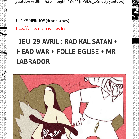
{youtube width="425" height="344"}nP9Ds_ERmvc{/youtube}
ULRIKE MEINHOF (drone-alpes)
http://ulrike.meinhof.free.fr/
JEU 29 AVRIL : RADIKAL SATAN +
HEAD WAR + FOLLE EGLISE + MR
LABRADOR