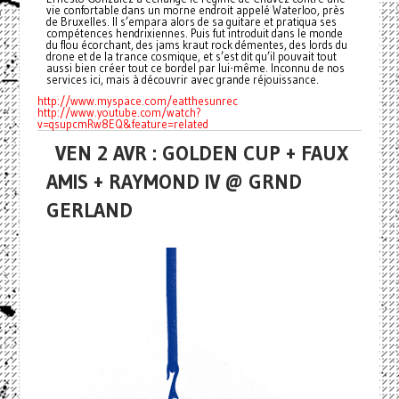
vie confortable dans un morne endroit appelé Waterloo, près
de Bruxelles. Il s’empara alors de sa guitare et pratiqua ses
compétences hendrixiennes. Puis fut introduit dans le monde
du flou écorchant, des jams kraut rock démentes, des lords du
drone et de la trance cosmique, et s’est dit qu’il pouvait tout
aussi bien créer tout ce bordel par lui-même. Inconnu de nos
services ici, mais à découvrir avec grande réjouissance.
http://www.myspace.com/
eatthesunrec
http://www.youtube.com/watch?
v
=qsupcmRw8EQ&feature=related
VEN 2 AVR : GOLDEN CUP + FAUX
AMIS + RAYMOND IV @ GRND
GERLAND