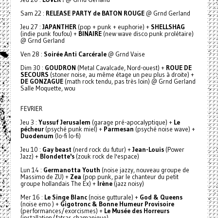
Sam 22 :
RELEASE PARTY de BATON ROUGE
@ Grnd Gerland
Jeu 27 :
JAPANTHER
(pop + punk + euphorie) +
SHELLSHAG
(indie punk foufou) +
BINAIRE
(new wave disco punk prolétaire)
@ Grnd Gerland
Ven 28 :
Soirée Anti Carcérale
@ Grnd Vaise
Dim 30 :
GOUDRON
(Metal Cavalcade, Nord-ouest) +
ROUE DE
SECOURS
(stoner noise, au même étage un peu plus à droite) +
DE GONZAGUE
(math rock tendu, pas très loin) @ Grnd Gerland
Salle Moquette, wou
FEVRIER
Jeu 3 :
Yussuf Jerusalem
(garage pré-apocalyptique) +
Le
pécheur
(psyché punk miel) +
Parmesan
(psyché noise wave) +
Duodenum
(lo-fi lo-fi)
Jeu 10 :
Gay beast
(nerd rock du futur) +
Jean-Louis
(Power
Jazz) +
Blondette's
(zouk rock de l'espace)
Lun 14 :
Germanotta Youth
(noise jazzy, nouveau groupe de
Massimo de ZU) +
Zea
(pop punk, par le chanteur du petit
groupe hollandais The Ex) +
Irène
(jazz noisy)
Mer 16 :
Le Singe Blanc
(noise gutturale) +
God & Queens
(noise emo ) +
Gigotronc & Bonne Humeur Provisoire
(performances/exorcismes) +
Le Musée des Horreurs
(installation/fatras chamanique)