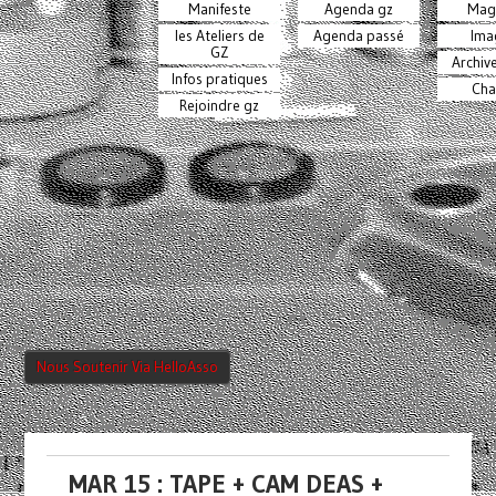
Manifeste
Agenda gz
Mag
les Ateliers de
Agenda passé
Ima
GZ
Archiv
Infos pratiques
Cha
Rejoindre gz
Nous Soutenir Via HelloAsso
MAR 15 : TAPE + CAM DEAS +