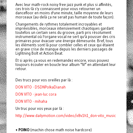
Avec leur math-rock noisy free jazz punk et plus si affinités,
ces trois-là s'y connaissent pour vous retourner un
dancefloor en moins d'une minute, taille moyenne de leurs
morceaux (au-delà ça ne serait pas humain de toute façon).
Changements de rythmes totalement incroyables et
imprévisibles, morceaux intensivement chaotiques gardant
toutefois un certain sens du groove, parti pris résolument
instrumental où l'organe vocal ne sert qu'à pousser des cris
primaires pour évacuer une énergie démesurée. Bref, tous
les éléments sont là pour combler celles et ceux qui étaient
en grave crise de manque depuis les derniers passages de
Lightning Bolt et Action Beat.
Et si après ça vous en redemandez encore, vous pouvez
toujours écouter en boucle leur album "IV" en attendant leur
retour.
Des trucs pour vos oreilles par là :
DON VITO - DSDNPolkaDianah
DON VITO - jean-luc cora
DON VITO - mihaha
Un truc pour vos yeux par là :
http://www.dailymotion.com/video/x8v1h1_don-vito_music
+ POINO
(machin chose math noise hardcore)