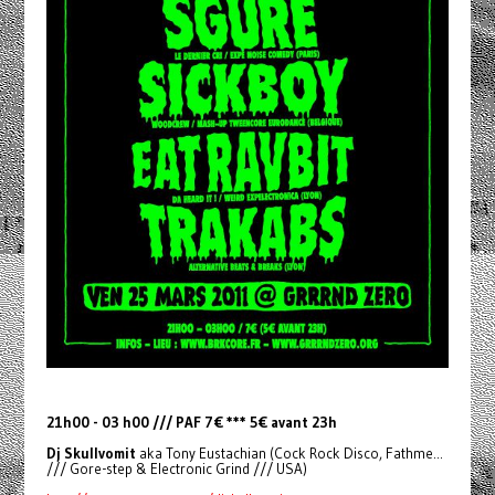
21h00 - 03 h00 /// PAF 7€ *** 5€ avant 23h
Dj Skullvomit
aka Tony Eustachian (Cock Rock Disco, Fathme...
/// Gore-step & Electronic Grind /// USA)