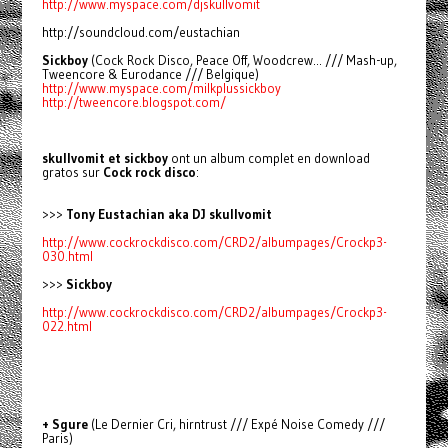
http://www.myspace.com/djskullvomit
http://soundcloud.com/eustachian
Sickboy
(Cock Rock Disco, Peace Off, Woodcrew... /// Mash-up,
Tweencore & Eurodance /// Belgique)
http://www.myspace.com/milkplussickboy
http://tweencore.blogspot.com/
skullvomit et sickboy
ont un album complet en download
gratos sur
Cock rock disco
:
>>>
Tony Eustachian aka DJ skullvomit
http://www.cockrockdisco.com/CRD2/albumpages/Crockp3-
030.html
>>>
Sickboy
http://www.cockrockdisco.com/CRD2/albumpages/Crockp3-
022.html
+ Sgure
(Le Dernier Cri, hirntrust /// Expé Noise Comedy ///
Paris)