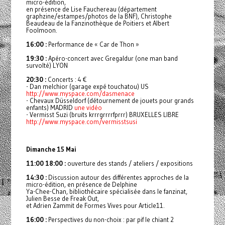
micro-édition,
en présence de Lise Fauchereau (département
graphzine/estampes/photos de la BNF), Christophe
Beaudeau de la Fanzinothèque de Poitiers et Albert
Foolmoon.
16:00 :
Performance de « Car de Thon »
19:30 :
Apéro-concert avec Gregaldur (one man band
survolté) LYON
20:30 :
Concerts : 4 €
- Dan melchior (garage expé touchatou) US
http://www.myspace.com/dasmenace
- Chevaux Düsseldorf (détournement de jouets pour grands
enfants) MADRID
une vidéo
- Vermisst Suzi (bruits krrrgrrrrfprrr) BRUXELLES LIBRE
http://www.myspace.com/vermisstsusi
Dimanche 15 Mai
11:00 18:00 :
ouverture des stands / ateliers / expositions
14:30 :
Discussion autour des différentes approches de la
micro-édition, en présence de Delphine
Ya-Chee-Chan, bibliothécaire spécialisée dans le fanzinat,
Julien Besse de Freak Out,
et Adrien Zammit de Formes Vives pour Article11.
16:00 :
Perspectives du non-choix : par pif le chiant 2