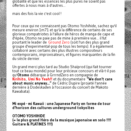
globalité et que les essences les plus pures ne soient pas
offertes à nous mais à d'autres...
mais des fois la vie c'est cool !
Pour ceux qui ne connaissent pas Otomo Yoshihide, sachez qu'il
mesure environ 1m71 et qu'à la différence de certains de ses
glorieux compatriotes à l'allure de héros de manga de cape et
d'épée, Otomo ne paie pas de mine à première vue... il fut
pourtant le leader de
Ground Zero
(soit l'un des plus grand
groupe d'experimental-pop de tous les temps). Il a également
collaboré avec certains des plus illustres compositeurs
contemporains, improvisateurs, et figures marquantes de la fin
du siècle dernier.
Un grand merci plus tard au Studio Shaïprod (qui fait tourner
tout ce beau monde) pour leur précieux concours et vlà-t-il pas
qu'
Otomo
débarque à GrrrndZero en compagnie de
Kirihito
,
Umi No Yeah!!
et du documentaire
“We don't care
about music anyway…”
de Cédric Dupire (projeté l'année
dernière à Dodeskaden à l'occasion du concert de Makoto
Kawabata).
Mi expé - mi Kawaii : une Japanese Party en forme de tour
d'horizon des cultures underground tokyoïtes
OTOMO YOSHIHIDE
(= le plus grand Héro de la musique japonaise en solo !!!!
Guitare & PLATINES !!!!)