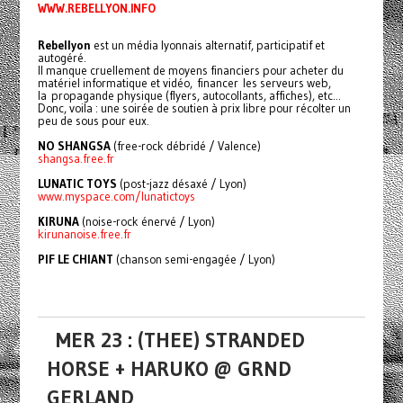
WWW.REBELLYON.INFO
Rebellyon
est un média lyonnais alternatif, participatif et
autogéré.
Il manque cruellement de moyens financiers pour acheter du
matériel informatique et vidéo, financer les serveurs web,
la propagande physique (flyers, autocollants, affi­ches), etc...
Donc, voila : une soirée de soutien à prix libre pour récolter un
peu de sous pour eux.
NO SHANGSA
(free-rock débridé / Valence)
shangsa.free.fr
LUNATIC TOYS
(post-jazz désaxé / Lyon)
www.myspace.com/lunatictoys
KIRUNA
(noise-rock énervé / Lyon)
kirunanoise.free.fr
PIF LE CHIANT
(chanson semi-engagée / Lyon)
MER 23 : (THEE) STRANDED
HORSE + HARUKO @ GRND
GERLAND