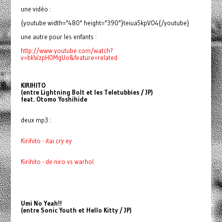
une vidéo :
{youtube width="480" height="390"}teiua5kpVO4{/youtube}
une autre pour les enfants :
http://www.youtube.com/watch?
v=bkWzpH0MgUo&feature=related
KIRIHITO
(entre Lightning Bolt et les Teletubbies / JP)
feat. Otomo Yoshihide
deux mp3 :
Kirihito - itai cry ey
Kirihito - de niro vs warhol
Umi No Yeah!!
(entre Sonic Youth et Hello Kitty / JP)