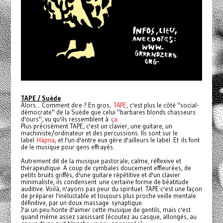
TAPE / Suède
Alors... Comment dire ? En gros,
TAPE
, c'est plus le côté "social-
démocrate" de la Suède que celui "barbares blonds chasseurs
d'ours", vu qu'ils ressemblent à
ça
.
Plus précisément TAPE, c'est un clavier, une guitare, un
machiniste/ordinateur et des percussions. Ils sont sur le
label
Häpna
, et l'un d'entre eux gère d'ailleurs le label. Et ils font
de le musique pour gens effrayés.
Autrement dit de la musique pastorale, calme, réflexive et
thérapeutique. A coup de cymbales doucement effleurées, de
petits bruits griffés, d'une guitare répétitive et d'un clavier
minimaliste, ils condensent une certaine forme de béatitude
auditive. Voilà, n'ayons pas peur du spirituel. TAPE c'est une façon
de préparer l'inéluctable et toujours plus proche veille mentale
définitive, par un doux massage synaptique.
J'ai un peu honte d'aimer cette musique de gentils, mais c'est
quand même assez saisissant (écoutez au casque, allongés, au