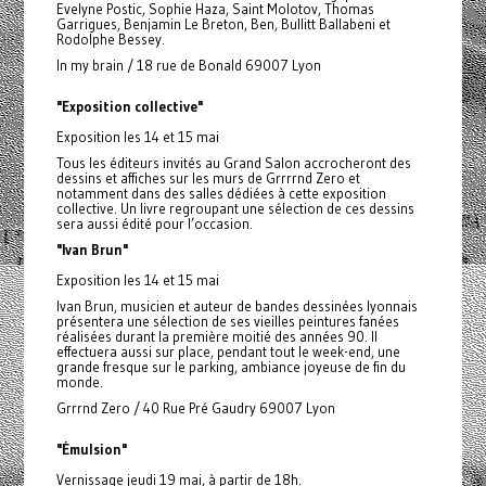
Evelyne Postic, Sophie Haza, Saint Molotov, Thomas
Garrigues, Benjamin Le Breton, Ben, Bullitt Ballabeni et
Rodolphe Bessey.
In my brain / 18 rue de Bonald 69007 Lyon
"Exposition collective"
Exposition les 14 et 15 mai
Tous les éditeurs invités au Grand Salon accrocheront des
dessins et affiches sur les murs de Grrrrnd Zero et
notamment dans des salles dédiées à cette exposition
collective. Un livre regroupant une sélection de ces dessins
sera aussi édité pour l’occasion.
"Ivan Brun"
Exposition les 14 et 15 mai
Ivan Brun, musicien et auteur de bandes dessinées lyonnais
présentera une sélection de ses vieilles peintures fanées
réalisées durant la première moitié des années 90. Il
effectuera aussi sur place, pendant tout le week-end, une
grande fresque sur le parking, ambiance joyeuse de fin du
monde.
Grrrnd Zero / 40 Rue Pré Gaudry 69007 Lyon
"Émulsion"
Vernissage jeudi 19 mai, à partir de 18h.