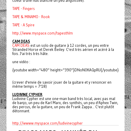
coeur d'une nuit blanche un peu angoissée).
TAPE - Fingers
TAPE & MINAMO - Rook
TAPE - A Spire
http://www.myspace.com/tapesthlm
CAM DEAS
CAM DEAS
est un solo de guitare à 12 cordes, un peu entre
Stranded Horse et Derek Beiley. C'est très aérien et acéré à la
fois. J'ai très très hâte.
une vidéo :
{youtube width="480" height="390"}DNoN0KAQpRU{/youtube}
(crever d'envie de savoir jouer de la guitare et y renoncer en
même temps = 7'18)
LUDIVINE CYPHER
Ludivine Cypher est une one-man band très local, avec pas mal
de banjo, un peu de Karl Marx, des synthés, un peu d'Aphex Twin,
des percus, de la guitare, un peu de Frank Zappa... C'est plutôt
détonnant.
http://wwww.myspace.com/ludivinecypher