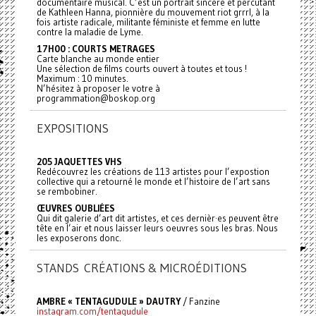
documentaire musical. C’est un portrait sincère et percutant
de Kathleen Hanna, pionnière du mouvement riot grrrl, à la
fois artiste radicale, militante féministe et femme en lutte
contre la maladie de Lyme.
17H00 : COURTS METRAGES
Carte blanche au monde entier
Une sélection de films courts ouvert à toutes et tous !
Maximum : 10 minutes.
N’hésitez à proposer le votre à
programmation@boskop.org
EXPOSITIONS
205 JAQUETTES VHS
Redécouvrez les créations de 113 artistes pour l’expostion
collective qui a retourné le monde et l’histoire de l’art sans
se rembobiner.
ŒUVRES OUBLIÉES
Qui dit galerie d’art dit artistes, et ces dernièr·es peuvent être
tête en l’air et nous laisser leurs oeuvres sous les bras. Nous
les exposerons donc.
STANDS CRÉATIONS & MICROÉDITIONS
AMBRE « TENTAGUDULE » DAUTRY
/ Fanzine
instagram.com/tentagudule