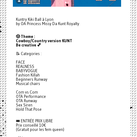
Kuntry Kiki Ball à Lyon
by OA Princess Missy Da Kunt Royalty
🤠 Theme :
Cowboy/Country version KUNT
Be creative 💕
📝 Categories :
FACE
REALNESS
BABYVOGUE
Fashion Killah
Beginners Runway
Musical chairs
Com vs Com
OTA Performance
OTA Runway
Sex Siren
Hold That Pose
🎟️ ENTRÉE PRIX LIBRE
Prix conseillé 10€
(Gratuit pour les fem queen)