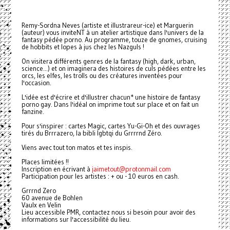
Remy-Sordna Neves (artiste et illustrareur-ice) et Marguerin
(auteur) vous inviteNT à un atelier artistique dans l'univers de la
fantasy pédée porno. Au programme, touze de gnomes, cruising
de hobbits et lopes à jus chez les Nazguls !
On visitera différents genres de la fantasy (high, dark, urban,
science...) et on imaginera des histoires de culs pédées entre les
orcs, les elfes, les trolls ou des créatures inventées pour
l'occasion.
L'idée est d'écrire et d'illustrer chacun* une histoire de fantasy
porno gay. Dans l'idéal on imprime tout sur place et on fait un
fanzine.
Pour s'inspirer : cartes Magic, cartes Yu-Gi-Oh et des ouvrages
tirés du Brrrazero, la bibli lgbtqi du Grrrrnd Zéro.
Viens avec tout ton matos et tes inspis.
Places limitées !!
Inscription en écrivant à
jaimetout@protonmail.com
Participation pour les artistes : + ou - 10 euros en cash.
Grrrnd Zero
60 avenue de Bohlen
Vaulx en Velin
Lieu accessible PMR, contactez nous si besoin pour avoir des
informations sur l'accessibilité du lieu.