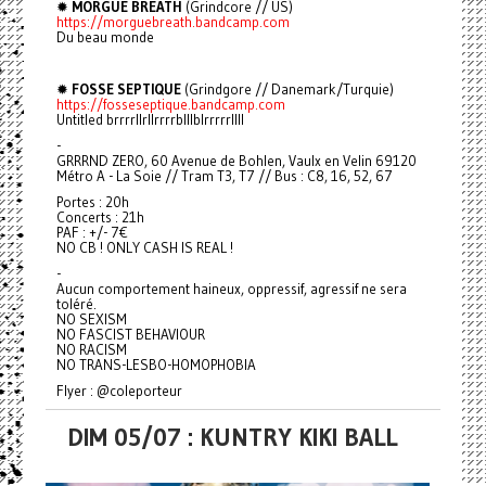
✹
MORGUE BREATH
(Grindcore // US)
https://morguebreath.bandcamp.com
Du beau monde
✹
FOSSE SEPTIQUE
(Grindgore // Danemark/Turquie)
https://fosseseptique.bandcamp.com
Untitled brrrrllrllrrrrblllblrrrrrllll
-
GRRRND ZERO, 60 Avenue de Bohlen, Vaulx en Velin 69120
Métro A - La Soie // Tram T3, T7 // Bus : C8, 16, 52, 67
Portes : 20h
Concerts : 21h
PAF : +/- 7€
NO CB ! ONLY CASH IS REAL !
-
Aucun comportement haineux, oppressif, agressif ne sera
toléré.
NO SEXISM
NO FASCIST BEHAVIOUR
NO RACISM
NO TRANS-LESBO-HOMOPHOBIA
Flyer : @coleporteur
DIM 05/07 : KUNTRY KIKI BALL