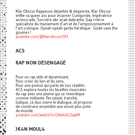
Klar.Obscur Rappeuse déjantée & dégenrée, Klar Obscur
enfile sa queer.ass pour incarner Cunigonde, Impératrice
aristocrade, Sorcière abr.acab.dabrante, Gay.rrièrre
spécialiste du maniement d’art et de l’empoisonnement à
l’art.scénique. Oyeah oyeah gente hérétique : Gode save the
gouines !
youtube.com/@klarobscur393
ACS
RAP NON DÉSENGAGÉ
Pour un rap utile et dynamisant,
Pour créer du lien et du sens,
Pour une poésie qui parle de nos réalités.
ACS explore toutes les facettes musicales
du rap avec une plume qui se revendique
comme militante. Percutant, tranché,
ludique, ce duo ouvre le dialogue, et propose
de construire ensemble une vision plus juste
du monde.
youtube.com/watch?v=DAvI46LOqwM
J€4N M0UL4