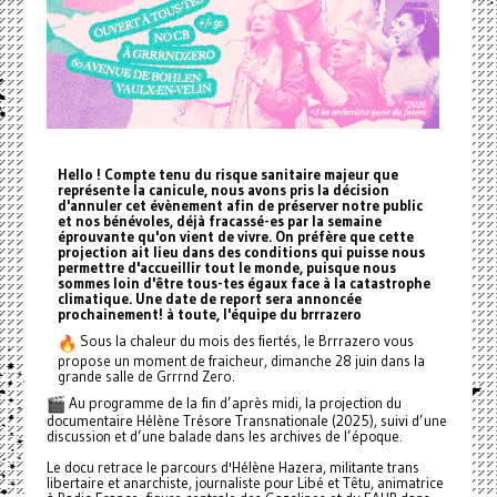
Hello ! Compte tenu du risque sanitaire majeur que
représente la canicule, nous avons pris la décision
d'annuler cet évènement afin de préserver notre public
et nos bénévoles, déjà fracassé-es par la semaine
éprouvante qu'on vient de vivre. On préfère que cette
projection ait lieu dans des conditions qui puisse nous
permettre d'accueillir tout le monde, puisque nous
sommes loin d'être tous-tes égaux face à la catastrophe
climatique. Une date de report sera annoncée
prochainement! à toute, l'équipe du brrrazero
Sous la chaleur du mois des fiertés, le Brrrazero vous
propose un moment de fraicheur, dimanche 28 juin dans la
grande salle de Grrrnd Zero.
Au programme de la fin d’après midi, la projection du
documentaire Hélène Trésore Transnationale (2025), suivi d’une
discussion et d’une balade dans les archives de l’époque.
Le docu retrace le parcours d'Hélène Hazera, militante trans
libertaire et anarchiste, journaliste pour Libé et Têtu, animatrice