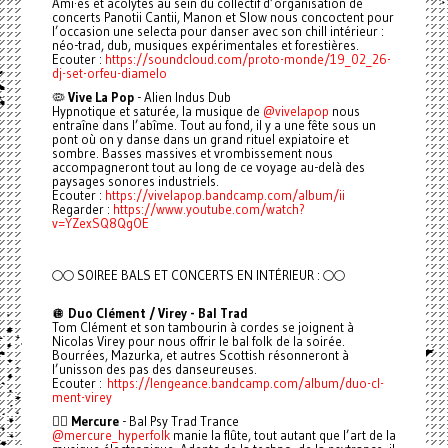
Ami·es et acolytes au sein du collectif d’organisation de
concerts Panotii Cantii, Manon et Slow nous concoctent pour
l’occasion une selecta pour danser avec son chill intérieur :
néo-trad, dub, musiques expérimentales et forestières.
Ecouter :
https://soundcloud.com/proto-monde/19_02_26-
dj-set-orfeu-diamelo
🦠
Vive La Pop
- Alien Indus Dub
Hypnotique et saturée, la musique de
@vivelapop
nous
entraîne dans l’abîme. Tout au fond, il y a une fête sous un
pont où on y danse dans un grand rituel expiatoire et
sombre. Basses massives et vrombissement nous
accompagneront tout au long de ce voyage au-delà des
paysages sonores industriels.
Ecouter :
https://vivelapop.bandcamp.com/album/ii
Regarder :
https://www.youtube.com/watch?
v=YZexSQ8QgOE
🌕🌕 SOIREE BALS ET CONCERTS EN INTÉRIEUR : 🌕🌕
🪩
Duo Clément / Virey - Bal Trad
Tom Clément et son tambourin à cordes se joignent à
Nicolas Virey pour nous offrir le bal folk de la soirée.
Bourrées, Mazurka, et autres Scottish résonneront à
l’unisson des pas des danseureuses.
Ecouter :
https://lengeance.bandcamp.com/album/duo-cl-
ment-virey
🧚‍♂️
Mercure
- Bal Psy Trad Trance
@mercure_hyperfolk
manie la flûte, tout autant que l’art de la