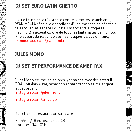
DJ SET EURO LATIN GHETTO
Haute figure de la résistance contre la morosité ambiante,
J€4N M0UL4 régale le dancefloor d’une exadose de pépites à
te secouer les espaces culturels associatifs autogérés.
Techno-Breakbeat coloré de touches fantaisistes de hip hop,
RnB et eurodance, envolées hypnotiques acides et trancy.
soundcloud.com/jeanmoula
JULES MONO
DJ SET ET PERFORMANCE DE AMETHY.X
Jules Mono écume les soirées lyonnaises avec des sets full
TDAH où darkwave, hyperpop et hard techno se mélangent
et débordent.
instagram.com/jules.mono
instagram.com/amethy.x
Bar et petite restauration sur place.
Entrée :+/- 8 euros, pas de CB
Horaires : 14h-01h