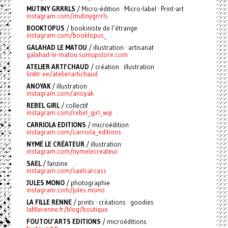
MUTINY GRRRLS
/ Micro-édition · Micro-label · Print-art
instagram.com/mutinygrrrls
BOOKTOPUS
/ bookiniste de l’étrange
instagram.com/booktopus_
GALAHAD LE MATOU
/ illustration · artisanat
galahad-le-matou.sumupstore.com
ATELIER ARTI’CHAUD
/ création · illustration
linktr.ee/atelierartichaud
ANOYAK
/ illustration
instagram.com/anoyak
REBEL GIRL
/ collectif
instagram.com/rebel_girl_wip
CARRIOLA EDITIONS
/ microédition
instagram.com/carriola_editions
NYMÉ LE CRÉATEUR
/ illustration
instagram.com/nymelecreateur
SAEL
/ fanzine
instagram.com/saelcarcass
JULES MONO
/ photographie
instagram.com/jules.mono
LA FILLE RENNE
/ prints · créations · goodies
lafillerenne.fr/blog/boutique
FOUTOU’ARTS EDITIONS
/ microéditions