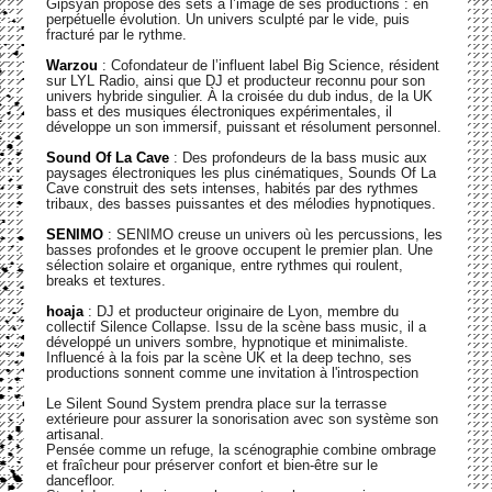
Gipsyan propose des sets à l’image de ses productions : en
perpétuelle évolution. Un univers sculpté par le vide, puis
fracturé par le rythme.
Warzou
: Cofondateur de l’influent label Big Science, résident
sur LYL Radio, ainsi que DJ et producteur reconnu pour son
univers hybride singulier. À la croisée du dub indus, de la UK
bass et des musiques électroniques expérimentales, il
développe un son immersif, puissant et résolument personnel.
Sound Of La Cave
: Des profondeurs de la bass music aux
paysages électroniques les plus cinématiques, Sounds Of La
Cave construit des sets intenses, habités par des rythmes
tribaux, des basses puissantes et des mélodies hypnotiques.
SENIMO
: SENIMO creuse un univers où les percussions, les
basses profondes et le groove occupent le premier plan. Une
sélection solaire et organique, entre rythmes qui roulent,
breaks et textures.
hoaja
: DJ et producteur originaire de Lyon, membre du
collectif Silence Collapse. Issu de la scène bass music, il a
développé un univers sombre, hypnotique et minimaliste.
Influencé à la fois par la scène UK et la deep techno, ses
productions sonnent comme une invitation à l'introspection
Le Silent Sound System prendra place sur la terrasse
extérieure pour assurer la sonorisation avec son système son
artisanal.
Pensée comme un refuge, la scénographie combine ombrage
et fraîcheur pour préserver confort et bien-être sur le
dancefloor.