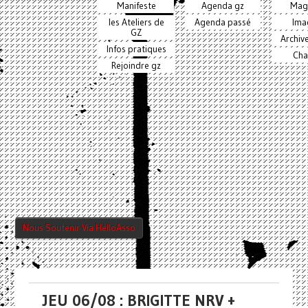
Manifeste
Agenda gz
Mag
les Ateliers de
Agenda passé
Ima
GZ
Archiv
Infos pratiques
Cha
Rejoindre gz
Nous Soutenir Via HelloAsso
JEU 06/08 : BRIGITTE NRV +