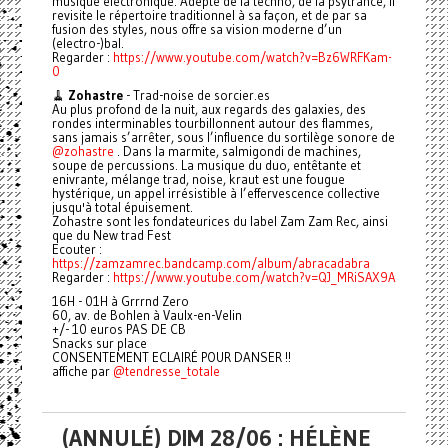
musique électronique. Adepte de la techno, de la psytrance, il
revisite le répertoire traditionnel à sa façon, et de par sa
fusion des styles, nous offre sa vision moderne d’un
(electro-)bal.
Regarder :
https://www.youtube.com/watch?v=Bz6WRFKam-
0
🧹
Zohastre
- Trad-noise de sorcier.es
Au plus profond de la nuit, aux regards des galaxies, des
rondes interminables tourbillonnent autour des flammes,
sans jamais s’arrêter, sous l’influence du sortilège sonore de
@zohastre
. Dans la marmite, salmigondi de machines,
soupe de percussions. La musique du duo, entêtante et
enivrante, mélange trad, noise, kraut est une fougue
hystérique, un appel irrésistible à l’effervescence collective
jusqu'à total épuisement.
Zohastre sont les fondateurices du label Zam Zam Rec, ainsi
que du New trad Fest
Ecouter :
https://zamzamrec.bandcamp.com/album/abracadabra
Regarder :
https://www.youtube.com/watch?v=QJ_MRiSAX9A
16H - 01H à Grrrnd Zero
60, av. de Bohlen à Vaulx-en-Velin
+/- 10 euros PAS DE CB
Snacks sur place
CONSENTEMENT ECLAIRÉ POUR DANSER !!
affiche par
@tendresse_totale
(ANNULÉ) DIM 28/06 : HÉLÈNE