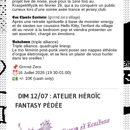
projet live de noise, joué pour la 1ère fois au
KraspekMyzik en février 26, qui a su conquérir un public
curieux lors d'une soirée axée trance et jersey club.
𝕰𝖆𝖚 𝕮𝖍𝖆𝖚𝖉𝖊 𝕾𝖆𝖓𝖎𝖙𝖆𝖎𝖗𝖊
(grrrnd zero village)
Après une retraite spirituelle à base de monster energy
et de siestes sur coussins Hello Kitty, l'enfant du village
dit au revoir à la bedroom pop et viendra présenter un
set assombri, chargé en émotions.
𝕭𝖆𝖉𝖆𝖇𝖔𝖚𝖒
(triple alliance)
Triple alliance, quadruple lineup.
Le trio féminin post-punk vient poser ses nappes éthérée
d'orgue életronique, et se fera un plaisir de vous hurler
dans les oreilles !
Grrrnd Zero
16 Juillet 2026 (19:30-01:00)
+/- 10€ (cash only)
DIM 12/07 : ATELIER HÉROÏC
FANTASY PÉDÉE