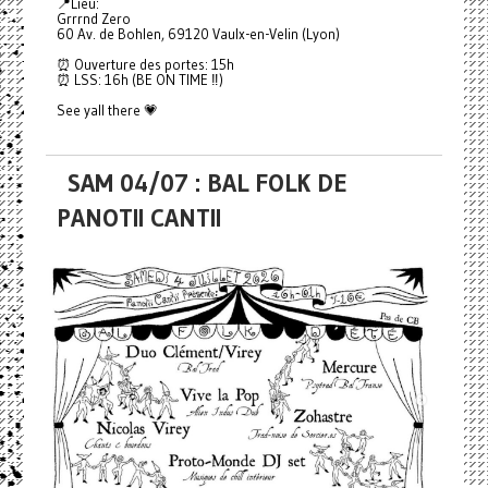
📍Lieu:
Grrrnd Zero
60 Av. de Bohlen, 69120 Vaulx-en-Velin (Lyon)
⏰ Ouverture des portes: 15h
⏰ LSS: 16h (BE ON TIME ‼️)
See yall there 💗
SAM 04/07 : BAL FOLK DE
PANOTII CANTII