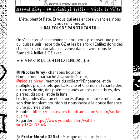
L’été, bientôt l’été. Et vous qui êtes encore vivant-es, nous
vous convions au
✨
BAL FOLK DE PANOTII CANTII
✨
On s’est creusé les méninges pour vous proposer une prog
qui puisse unir l’esprit de GZ et les bals folk ! Enfilez donc des
chaussures confortables et venez danser avec nous le
Samedi 4 Juillet à GZ avec :
☀️☀️ A PARTIR DE 16H EN EXTÉRIEUR : ☀️☀️
🐝
Nicolas Virey
- chansons bourdon
Humblement harnaché à sa vielle à roue,
@nicolas_virey
(membre du collectif l'Engeance, et de
multiples projets tels que La Ruche et Cromorne) chante des
errances de vie, des poèmes glanés auprès des arbres, des
pierres, du soleil et de la lune.
Les légendes d'antan et histoires d'aujourd'hui se mêlent au
son d'un indolent bourdon et nous invite à la douce flanance
d'une journée d'été
Ecouter :
https://nicolasvirey.bandcamp.com/album/sortie-
dusine
Regarder :
https://www.youtube.com/watch?
v=cp1EXmNSuv4
🪱
Proto-Monde DJ Set
- Musique de chill intérieur