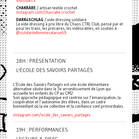
foutouart.fr
CHAKRABE
/
artisan textile crochet
instagram.com/chacrabe.crochet
DARK4SCHLAG
/ vide-dressing solidaire
Le vide-dressing à prix libre du Chaos CTRL Club, pensé par et
pour les trans, les précaires, les indésirables, en soutien à
@solidaritefemmesalarue69
18H : PRÉSENTATION
L'ÉCOLE DES SAVOIRS PARTAGÉS
L’École des Savoirs Partagés est une école élémentaire
alternative située dans le 3e arrondissement de Lyon qui
accueille les enfants du CP au CM2.
Son approche pédagogique est centrée sur l’émancipation, la
coopération et l’autonomie des élèves, dans un cadre
bienveillant où la vie collective et la confiance sont primordiales.
instagram.com/ecole_des_savoirs_partages
19H : PERFORMANCES
LECTURE & DRAG