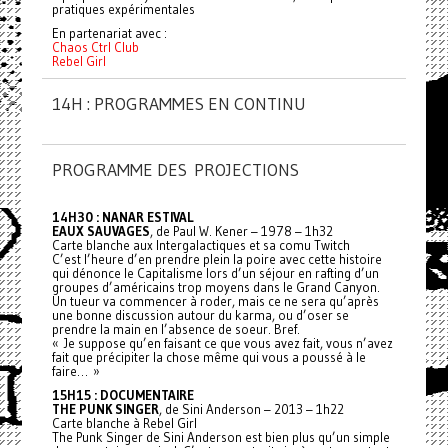
pratiques expérimentales
En partenariat avec :
Chaos Ctrl Club
Rebel Girl
14H : PROGRAMMES EN CONTINU
PROGRAMME DES PROJECTIONS
14H30 : NANAR ESTIVAL
EAUX SAUVAGES
, de Paul W. Kener – 1978 – 1h32
Carte blanche aux Intergalactiques et sa comu Twitch
C’est l’heure d’en prendre plein la poire avec cette histoire
qui dénonce le Capitalisme lors d’un séjour en rafting d’un
groupes d’américains trop moyens dans le Grand Canyon.
Un tueur va commencer à roder, mais ce ne sera qu’après
une bonne discussion autour du karma, ou d’oser se
prendre la main en l’absence de soeur. Bref.
« Je suppose qu’en faisant ce que vous avez fait, vous n’avez
fait que précipiter la chose même qui vous a poussé à le
faire… »
15H15 : DOCUMENTAIRE
THE PUNK SINGER
, de Sini Anderson – 2013 – 1h22
Carte blanche à Rebel Girl
The Punk Singer de Sini Anderson est bien plus qu’un simple