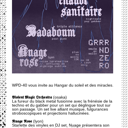
WPD-40 vous invite au Hangar du soleil et des miracles.
𝖁𝖎𝖔𝖑𝖊𝖓𝖙 𝕸𝖆𝖌𝖎𝖈 𝕺𝖗𝖈𝖍𝖊𝖘𝖙𝖗𝖆
(osaka)
La fureur du black metal fusionne avec la frénésie de la
techno et du gabber pour un set qui déglingue tout sur
son passage. Un set live alliant musique, fulgurances
stroboscopiques et projections hallucinées.
𝕹𝖚𝖆𝖌𝖊 𝕽𝖔𝖘𝖊
(lyon)
Starlette des vinyles en DJ set, Nuage présentera son