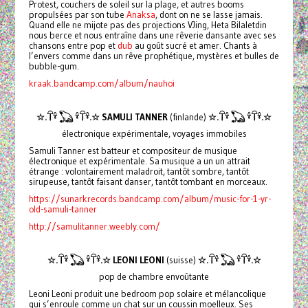
Protest, couchers de soleil sur la plage, et autres booms
propulsées par son tube
Anaksa
, dont on ne se lasse jamais.
Quand elle ne mijote pas des projections VJing, Heta Bilaletdin
nous berce et nous entraîne dans une rêverie dansante avec ses
chansons entre pop et
dub
au goût sucré et amer. Chants à
l’envers comme dans un rêve prophétique, mystères et bulles de
bubble-gum.
kraak.bandcamp.com/album/nauhoi
☆.𓋼𓍊 𓆏 𓍊𓋼𓍊.☆
SAMULI TANNER
(finlande)
☆.𓋼𓍊 𓆏 𓍊𓋼𓍊.☆
électronique expérimentale, voyages immobiles
Samuli Tanner est batteur et compositeur de musique
électronique et expérimentale. Sa musique a un un attrait
étrange : volontairement maladroit, tantôt sombre, tantôt
sirupeuse, tantôt faisant danser, tantôt tombant en morceaux.
https://sunarkrecords.bandcamp.com/album/music-for-1-yr-
old-samuli-tanner
http://samulitanner.weebly.com/
☆.𓋼𓍊 𓆏 𓍊𓋼𓍊.☆
LEONI LEONI
(suisse)
☆.𓋼𓍊 𓆏 𓍊𓋼𓍊.☆
pop de chambre envoûtante
Leoni Leoni produit une bedroom pop solaire et mélancolique
qui s’enroule comme un chat sur un coussin moelleux. Ses