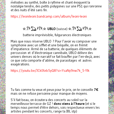
mélodies au synthé, boîte à rythme et chant évoquent la
nostalgie tendre, des petits polygones sur une PS1 qui ronronne
et des nuits d’été sans fin.
https://leonileoni.bandcamp.com/album/leoni-leoni
☆.𓋼𓍊 𓆏 𓍊𓋼𓍊.☆
UBLO
(suisse)
☆.𓋼𓍊 𓆏 𓍊𓋼𓍊.☆
batterie imprévisible, fulgurances électroniques
Mais que nous réserve UBLO ? Pour l’avoir vu composer une
symphonie avec un sifflet et une béquille, on en frémit
d’impatience. Armé de sa batterie, de quelques éléments de
percussion et d’électronique cannibale, UBLO délivre des
univers denses où le narratif se fait bouffer par l’en-deçà, avec
ce que cela comporte d’abîme, de parasitages et autres
exagérations.
https://youtu.be/JCklXeb5yQ8?si=YsaNy9nw7k_5-YIk
Tu fais comme tu veux et peux pour le prix, on te conseille
7€
mais on ne refuse personne pour manque de moyens.
S’il fait beau, on écoutera des concerts au soleil sur la
merveilleuse terrasse de GZ !
donc viens à l’heure
(et si le
temps nous permet d'être dehors, sois respectueux envers les
artistes pendant les concerts, range ta JBL stp)