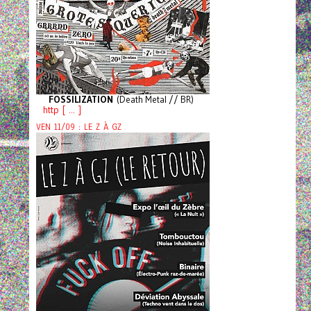
FOSSILIZATION
(Death Metal // BR)
http [ ... ]
VEN 11/09 : LE Z À GZ