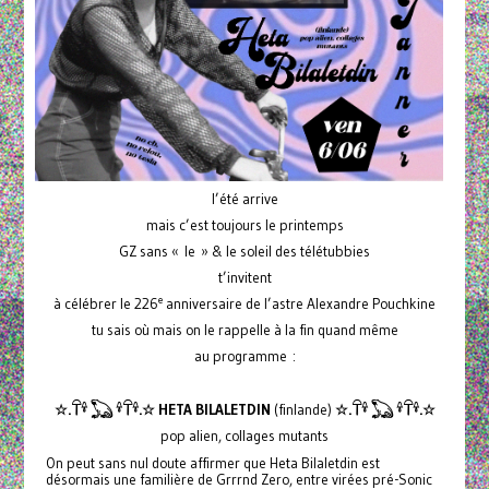
l’été arrive
mais c’est toujours le printemps
GZ sans « le » & le soleil des télétubbies
t’invitent
e
à célébrer le 226
anniversaire de l’astre Alexandre Pouchkine
tu sais où mais on le rappelle à la fin quand même
au programme :
☆.𓋼𓍊 𓆏 𓍊𓋼𓍊.☆ HETA BILALETDIN
(finlande)
☆.𓋼𓍊 𓆏 𓍊𓋼𓍊.☆
pop alien, collages mutants
On peut sans nul doute affirmer que Heta Bilaletdin est
désormais une familière de Grrrnd Zero, entre virées pré-Sonic