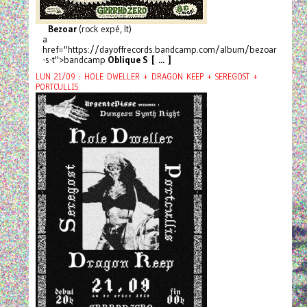
Bezoar
(rock expé, It)
a
href="https://dayoffrecords.bandcamp.com/album/bezoar
-s-t">bandcamp
Oblique S [ ... ]
LUN 21/09 : HOLE DWELLER + DRAGON KEEP + SEREGOST +
PORTCULLIS