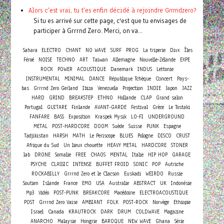
Alors c'est vrai, tu t'es enfin décidé à rejoindre Grrrndzero?
Si tu es arrivé sur cette page, c'est que tu envisages de
participer à Grrrnd Zero. Merci, on va...
Sahara
ELECTRO
CHANT
NO WAVE
SURF
PROG
La triperie
Divx
Îles
Féroé
NOISE
TECHNO
ART
Taiwan
Allemagne
Nouvelle-Zélande
EXPE
ROCK
POWER
ACOUSTIQUE
Danemark
INDUS
Lettonie
Concert
INSTRUMENTAL
MINIMAL
DANCE
République Tchèque
Pays-
bas
Grrrnd Zero Gerland
Ibiza
Venezuela
Projection
INDIE
Japon
JAZZ
HARD
GRIND
BREAKSTEP
ETHNO
Hollande
CLAP
Grand salon
Portugal
GUITARE
Finlande
AVANT-GARDE
Festival
Grèce
Le Tostaki
FANFARE
BASS
Exposition
Kraspek Mysik
LO-FI
UNDERGROUND
METAL
POST-HARDCORE
DOOM
Suède
Suisse
PUNK
Espagne
Tadjikistan
HARSH
MATH
Le Periscope
BLUES
Pologne
DISCO
CRUST
Afrique du Sud
Un lieux chouette
HEAVY METAL
HARDCORE
STONER
lab
DRONE
Somalie
FREE
CHAOS
MENTAL
Italie
HIP HOP
GARAGE
PSYCHE
CLASSIC
INTENSE
BUFFET FROID
SONIC
POP
Autriche
ROCKABILLY
Grrrnd Zero et le Clacson
Euskadi
WEIRDO
Russie
Soutien
Islande
France
EMO
USA
Australie
ABSTRACT
UK
Indonésie
Mp3
Vidéo
POST-PUNK
BREAKCORE
Macédoine
ELECTROACOUSTIQUE
POST
Grrrnd Zero Vaise
AMBIANT
FOLK
POST-ROCK
Norvège
Ethiopie
Israel
Canada
KRAUTROCK
DARK
DRUM
COLDWAVE
Magazine
ANARCHO
Malaysie
Hongrie
BAROQUE
NEW WAVE
Ghana
Série