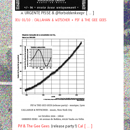
⚔️ URGENTE PISSE & @forbiddenkeepr [ ... ]
JEU 01/10 : CALLAHAN & WITSCHER + PIF & THE GEE GEES
Pif
& The Gee Gees
(release party !)
C
a
l [ ... ]