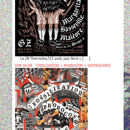
Le 28 Thermidor/15 août, jour férié s [ ... ]
DIM 16/08 : FOSSILIZATION + PHOBOCOSM + GROTESQUERIE