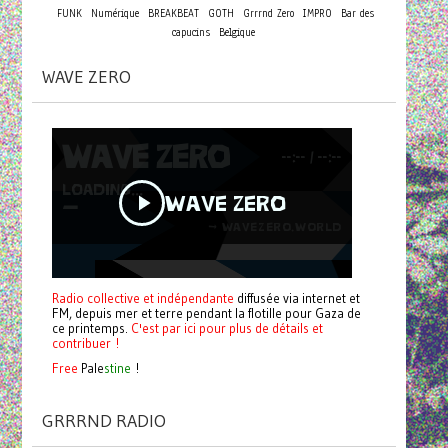
FUNK
Numérique
BREAKBEAT
GOTH
Grrrnd Zero
IMPRO
Bar des
capucins
Belgique
WAVE ZERO
Radio collective et indépendante
diffusée via internet et
FM, depuis mer et terre pendant la flotille pour Gaza de
ce printemps.
C'est par ici pour plus de détails et
contribuer !
Free
Pale
stine
!
GRRRND RADIO