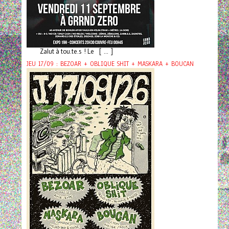
Zalut à tou.te.s ! Le [ ... ]
JEU 17/09 : BEZOAR + OBLIQUE SHIT + MASKARA + BOUCAN