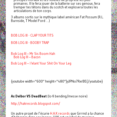
primaires. Il te fera jouer de la batterie sur ses genoux, fera
tremper tes tétons dans du scotch et explosera toutes les
articulations de ton corps.
3 albums sortis sur le mythique label américan Fat Possum (R.L.
Burnside, T Model Ford …)
BOB LOG III - CLAP YOUR TITS
BOB LOG III - BOOBY TRAP
Bob Log III – Mr Sis Boom Hah
Bob Log III – Bacon
Bob Log III – I Want Your Shit On Your Leg
{youtube width="600" height="480"}yJPNo7RxrBE{/youtube}
Ax Delbor VS DeadBeat
(lo-fi bending/messe noire)
http://hakrecords.blogspot.com/
Un autre projet de l’écurie
H.A.K records
que Grrrnd a la chance
d’héberger dans ses locaux. HAK est un label de musique