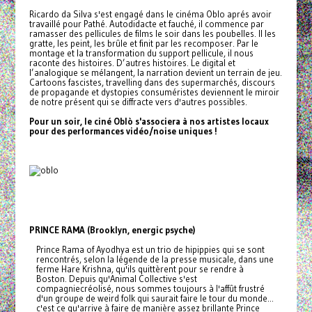
Ricardo da Silva s'est engagé dans le cinéma Oblo aprés avoir
travaillé pour Pathé. Autodidacte et fauché, il commence par
ramasser des pellicules de films le soir dans les poubelles. Il les
gratte, les peint, les brûle et finit par les recomposer. Par le
montage et la transformation du support pellicule, il nous
raconte des histoires. D’autres histoires. Le digital et
l’analogique se mélangent, la narration devient un terrain de jeu.
Cartoons fascistes, travelling dans des supermarchés, discours
de propagande et dystopies consuméristes deviennent le miroir
de notre présent qui se diffracte vers d'autres possibles.
Pour un soir, le ciné Oblò s'associera à nos artistes locaux
pour des performances vidéo/noise uniques !
PRINCE RAMA (Brooklyn, energic psyche)
Prince Rama of Ayodhya est un trio de hipippies qui se sont
rencontrés, selon la légende de la presse musicale, dans une
ferme Hare Krishna, qu'ils quittèrent pour se rendre à
Boston. Depuis qu'Animal Collective s'est
compagniecréolisé, nous sommes toujours à l'affût frustré
d'un groupe de weird folk qui saurait faire le tour du monde...
c'est ce qu'arrive à faire de manière assez brillante Prince