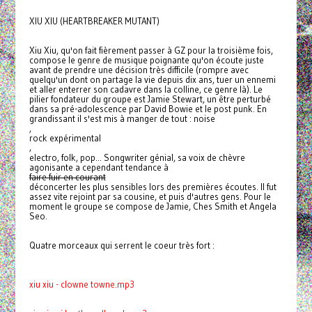
XIU XIU (HEARTBREAKER MUTANT)
Xiu Xiu, qu'on fait fièrement passer à GZ pour la troisième fois,
compose le genre de musique poignante qu'on écoute juste
avant de prendre une décision très difficile (rompre avec
quelqu'un dont on partage la vie depuis dix ans, tuer un ennemi
et aller enterrer son cadavre dans la colline, ce genre là). Le
pilier fondateur du groupe est Jamie Stewart, un être perturbé
dans sa pré-adolescence par David Bowie et le post punk. En
grandissant il s'est mis à manger de tout : noise
,
rock expérimental
,
electro, folk, pop... Songwriter génial, sa voix de chèvre
agonisante a cependant tendance à
faire fuir en courant
déconcerter les plus sensibles lors des premières écoutes. Il fut
assez vite rejoint par sa cousine, et puis d'autres gens. Pour le
moment le groupe se compose de Jamie, Ches Smith et Angela
Seo.
Quatre morceaux qui serrent le coeur très fort :
xiu xiu - clowne towne.mp3