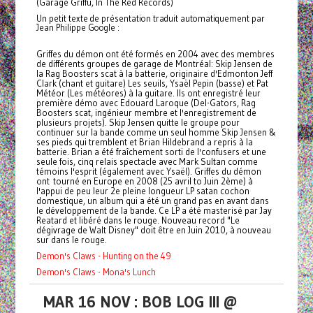
(Garage Griffu, In The Red Records)
Un petit texte de présentation traduit automatiquement par
Jean Philippe Google :
Griffes du démon ont été formés en 2004 avec des membres
de différents groupes de garage de Montréal: Skip Jensen de
la Rag Boosters scat à la batterie, originaire d'Edmonton Jeff
Clark (chant et guitare) Les seuils, Ysaël Pepin (basse) et Pat
Météor (Les météores) à la guitare. Ils ont enregistré leur
première démo avec Edouard Laroque (Del-Gators, Rag
Boosters scat, ingénieur membre et l'enregistrement de
plusieurs projets). Skip Jensen quitte le groupe pour
continuer sur la bande comme un seul homme Skip Jensen &
ses pieds qui tremblent et Brian Hildebrand a repris à la
batterie. Brian a été fraîchement sorti de l'confusers et une
seule fois, cinq relais spectacle avec Mark Sultan comme
témoins l'esprit (également avec Ysaël). Griffes du démon
ont tourné en Europe en 2008 (25 avril to Juin 2ème) à
l'appui de peu leur 2e pleine longueur LP satan cochon
domestique, un album qui a été un grand pas en avant dans
le développement de la bande. Ce LP a été masterisé par Jay
Reatard et libéré dans le rouge. Nouveau record "Le
dégivrage de Walt Disney" doit être en Juin 2010, à nouveau
sur dans le rouge.
Demon's Claws - Hunting on the 49
Demon's Claws - Mona's Lunch
MAR 16 NOV : BOB LOG III @