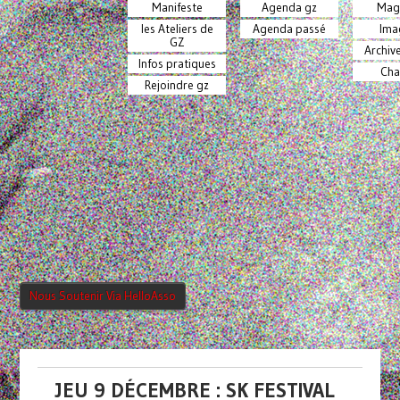
Manifeste
Agenda gz
Mag
les Ateliers de
Agenda passé
Ima
GZ
Archiv
Infos pratiques
Cha
Rejoindre gz
Nous Soutenir Via HelloAsso
JEU 9 DÉCEMBRE : SK FESTIVAL