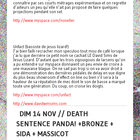
connaître par ses courts métrages expérimentaux et on regrette
d’ailleurs un peu qu’elle n’ait pas proposé de faire quelques
projections pendant son set.
http://www.myspace.com/noveller
Unfact (bassiste de jesus lizard!)
J’ai bien failli recracher mon speculoo tout mou de café lorsque
j’ai lu que derrière ce petit nom se cachait LE David Sims de
Jesus Lizard. D’autant que les trois zigouigouis de larsens qu’on
a pu entendre sur myspace donnaient un peu envie de croire à
une mauvaise blague. On ne sait pas trop si on va avoir droit à
une démonstration des dernières pédales de delay en vue digne
du plus beau showroom d’effect on line ou bien s’il sera à la
hauteur de sa réputation de mec dont le son de basse a marqué
toute une génération. Du coup, on croise les doigts.
http://www.myspace.com/unfact
http://www.davidwmsims.com
DIM 14 NOV // DEATH
SENTENCE PANDA! +BRONZE +
SIDA + MASSICOT