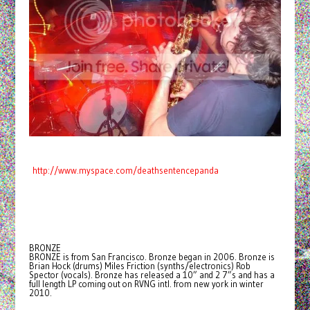
http://www.myspace.com/deathsentencepanda
BRONZE
BRONZE is from San Francisco. Bronze began in 2006. Bronze is
Brian Hock (drums) Miles Friction (synths/electronics) Rob
Spector (vocals). Bronze has released a 10” and 2 7”s and has a
full length LP coming out on RVNG intl. from new york in winter
2010.