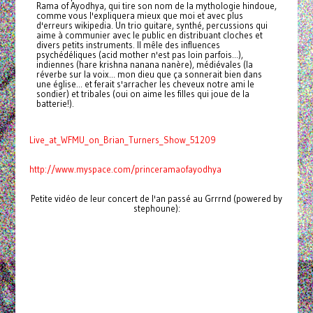
Rama of Ayodhya, qui tire son nom de la mythologie hindoue,
comme vous l'expliquera mieux que moi et avec plus
d'erreurs wikipedia. Un trio guitare, synthé, percussions qui
aime à communier avec le public en distribuant cloches et
divers petits instruments. Il mêle des influences
psychédéliques (acid mother n'est pas loin parfois...),
indiennes (hare krishna nanana nanère), médiévales (la
réverbe sur la voix... mon dieu que ça sonnerait bien dans
une église... et ferait s'arracher les cheveux notre ami le
sondier) et tribales (oui on aime les filles qui joue de la
batterie!).
Live_at_WFMU_on_Brian_Turners_Show_51209
http://www.myspace.com/princeramaofayodhya
Petite vidéo de leur concert de l'an passé au Grrrnd (powered by
stephoune):