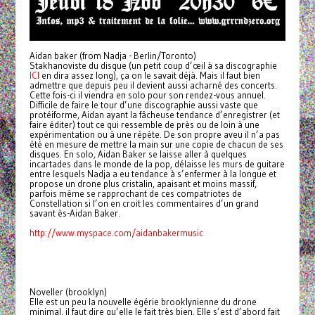
Aidan baker (from Nadja - Berlin/Toronto)
Stakhanoviste du disque (un petit coup d’œil à sa discographie
ICI
en dira assez long), ça on le savait déjà. Mais il faut bien
admettre que depuis peu il devient aussi acharné des concerts.
Cette fois-ci il viendra en solo pour son rendez-vous annuel.
Difficile de faire le tour d’une discographie aussi vaste que
protéiforme, Aidan ayant la fâcheuse tendance d’enregistrer (et
faire éditer) tout ce qui ressemble de près ou de loin à une
expérimentation ou à une répète. De son propre aveu il n’a pas
été en mesure de mettre la main sur une copie de chacun de ses
disques. En solo, Aidan Baker se laisse aller à quelques
incartades dans le monde de la pop, délaisse les murs de guitare
entre lesquels Nadja a eu tendance à s’enfermer à la longue et
propose un drone plus cristalin, apaisant et moins massif,
parfois même se rapprochant de ces compatriotes de
Constellation si l’on en croit les commentaires d’un grand
savant ès-Aidan Baker.
http://www.myspace.com/aidanbakermusic
Noveller (brooklyn)
Elle est un peu la nouvelle égérie brooklynienne du drone
minimal, il faut dire qu’elle le fait très bien. Elle s’est d’abord fait