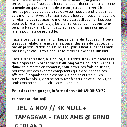
terre, en garde à vue, puis fina­le­ment au tri­­bu­­nal avec une bonne
amende ou quel­­ques mois de prison , ça peut arri­ver à tout le
monde pour peu de s être retrouvé au mau­vais endroit au mau­
vais moment... Avec la ten­sion sociale liée au mou­ve­ment contre
la réforme des retrai­tes, le moin­­dre écart suffit et il en faut peu
pour se faire arrê­ter. Déjà, les pre­miè­res condam­na­tions tom­
bent : à Meaux et à Dijon, deux jeunes ont ramassé un mois
ferme pour jets de pro­jec­ti­les.
Face à cela, géné­­ra­­le­­ment, il faut se démer­­der tout seul : trou­­ver
un avocat, élaborer une défense, payer des frais de jus­­tice, can­­ti­­
ner en prison. Parfois on est sou­­tenu par la famille, par des amis,
par un syn­­di­­cat. Parfois non, en tout cas ce n est pas suf­­fi­­sant.
Face à la répres­­sion, à la police, à la jus­­tice, il devient néces­­saire
de s orga­­ni­­ser. S orga­­ni­­ser sur du long terme pour trou­­ver de la
thune et la mettre en commun, pour payer des frais de jus­­tice,
pour trou­­ver des avo­­cats com­pé­tents qui s occu­­pent de ces
affai­­res. S orga­­ni­­ser ce n est pas « aider les autres qui en
auraient besoin », c est se retrou­­ver à partir de ce qu on vit, se
tenir concrè­­te­­ment et faire face ensem­­ble.
Pour des témoi­gna­ges, infor­ma­tions : 06-43-08-50-32
cais­se­de­so­li­da­rite@
JEU 4 NOV // KK NULL +
TAMAGAWA + FAUX AMIS @ GRND
GERLAND