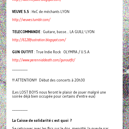
VEUVE S.S
: HxC de méchants LYON
http://veuves.tumblr.com/
TELECOMMANDE
: Guitare, basse... LA GUILL' LYON
http://6128frustration.blogspot.com/
GUN OUTFIT
: True Indie Rock OLYMPIA / U.S.A
http://www.perennialdeath.com/gunoutfit/
_________
!!! ATTENTION!!! Début des concerts à 20h30
(Les LOST BOYS nous feront le plaisir de jouer malgré une
soirée déjà bien occupée pour certains d'entre eux)
_________
La Caisse de soli­da­rité c est quoi ?
Se retrou­­ver avec les flics sur le dos, menotté, la gueule par