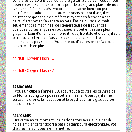
Voilà près de 20 ans que KK Null, le guitariste de Zeni Geva, nous
assène ces bizarreries sonores pour le plus grand plaisir de nos
tympans déjà bien usés. Encore un qui cache bien son jeu:
derrière sa bonhomie de bonze japonais rondouillard, il est
pourtant responsable de méfaits n’ayant rien à envier à ses
pairs, Merzbow et Kawabata en tête. Pas de guitare ici mais
seulement des machines, des générateurs de fréquences,
quelques boites à rythmes poussées à bout et des samples
glaçants. Loin d’une noise monolithique, frontale et cruelle, il sait
se mesurer et vire parfois vers des ambiances electro
minimalistes pas si loin d’Autechre ou d’autres prods Warp, la
Japan touch en plus.
KK Null - Oxygen Flash - 1
KK Null - Oxygen Flash - 2
TAMAGAWA
Il voue un culte à l’année 69, et surtout à toutes les œuvres de
La Monte Young composéescette année-là. A part ça, il aime
surtout le drone, la répétition et le psychédélisme glauque(ou
pas d’ailleurs).
FAUX AMIS
Il traverse en ce moment une période très axée sur la harsh
noise ambiance tandoori à base detampoura électronique. Vos
chakras ne vont pas s'en remettre.