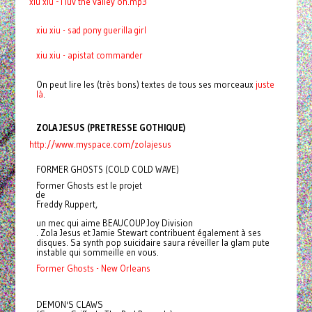
xiu xiu - i luv the valley oh.mp3
xiu xiu - sad pony guerilla girl
xiu xiu - apistat commander
On peut lire les (très bons) textes de tous ses morceaux
juste
là
.
ZOLA JESUS (PRETRESSE GOTHIQUE)
http://www.myspace.com/zolajesus
FORMER GHOSTS (COLD COLD WAVE)
Former Ghosts est le projet
de
Freddy Ruppert,
un mec qui aime BEAUCOUP Joy Division
. Zola Jesus et Jamie Stewart contribuent également à ses
disques. Sa synth pop suicidaire saura réveiller la glam pute
instable qui sommeille en vous.
Former Ghosts - New Orleans
DEMON'S CLAWS