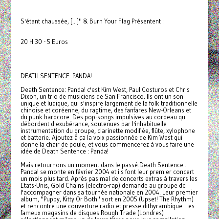
S'étant chaussée, [...]" & Burn Your Flag Présentent :
20 H 30 - 5 Euros
DEATH SENTENCE: PANDA!
Death Sentence: Panda! c'est Kim West, Paul Costuros et Chris
Dixon, un trio de musiciens de San Francisco. Ils ont un son
unique et ludique, qui s'inspire largement de la folk traditionnelle
chinoise et coréenne, du ragtime, des fanfares New-Orleans et
du punk hardcore. Des pop-songs impulsives au cordeau qui
débordent d'exubérance, soutenues par l'inhabituelle
instrumentation du groupe, clarinette modifiée, flûte, xylophone
et batterie. Ajoutez à ça la voix passionnée de Kim West qui
donne la chair de poule, et vous commencerez à vous faire une
idée de Death Sentence : Panda!
Mais retournons un moment dans le passé.Death Sentence :
Panda! se monte en février 2004 et ils font leur premier concert
un mois plus tard. Après pas mal de concerts extras à travers les
Etats-Unis, Gold Chains (electro-rap) demande au groupe de
l'accompagner dans sa tournée nationale en 2004. Leur premier
album, "Puppy, Kitty Or Both" sort en 2005 (Upset! The Rhythm)
et rencontre une couverture radio et presse dithyrambique. Les
fameux magasins de disques Rough Trade (Londres)