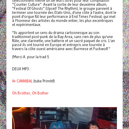
sélectionnent même un de leurs titres pour leur compilation
"Counter Culture". Avant la sortie de leur deuxième album,
"Festival Of Ghosts" (Upset! The Rhythm), le groupe parvient à
terminer une tournée des Etats-Unis, d'une côte à l'autre, dont le
point d'orgue fût leur performance à End Times Festival, qui met
à l'honneur des artistes du monde entier, les plus excentriques
et expérimentaux.
"Ils apportent un sens du drama cartoonesque au son
traditionnel post-punk de la Bay Area, sans rien de plus qu'une
flûte, une clarinette, une batterie et un sacré paquet de cris. L'an
passé ils ont tourné en Europe et entrepris une tournée à
travers la côte ouest américaine avec Burmese et Fuckwolf."
(Merci A. pour la trad !)
DEUX MP3 :
A+ CANNIBAL
(tube Primitif)
Oh Brother, Oh Bother