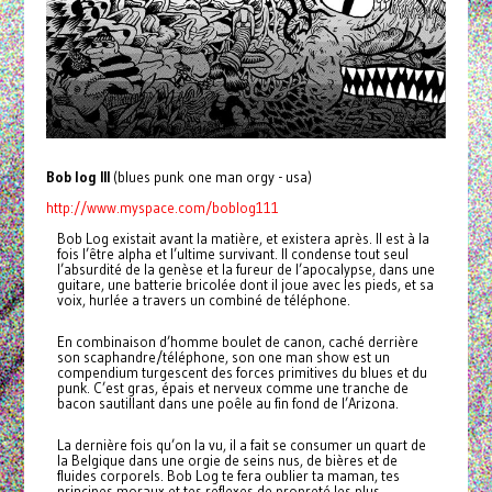
Bob log III
(blues punk one man orgy - usa)
http://www.myspace.com/boblog111
Bob Log existait avant la matière, et existera après. Il est à la
fois l’être alpha et l’ultime survivant. Il condense tout seul
l’absurdité de la genèse et la fureur de l’apocalypse, dans une
guitare, une batterie bricolée dont il joue avec les pieds, et sa
voix, hurlée a travers un combiné de téléphone.
En combinaison d’homme boulet de canon, caché derrière
son scaphandre/téléphone, son one man show est un
compendium turgescent des forces primitives du blues et du
punk. C’est gras, épais et nerveux comme une tranche de
bacon sautillant dans une poêle au fin fond de l’Arizona.
La dernière fois qu’on la vu, il a fait se consumer un quart de
la Belgique dans une orgie de seins nus, de bières et de
fluides corporels. Bob Log te fera oublier ta maman, tes
principes moraux et tes reflexes de propreté les plus