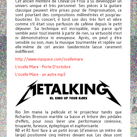
Cet ancien membre de Cheval De Frise a su développer un
univers unique et très personnel. Ses pièces à la guitare
classique peuvent être prises pour de l'improvisation, ce
sont pourtant des compositions millimétrées et jusqu'au-
boutistes. En concert, il tord son dos très fort et vibre
comme s'il était sous perfusion de caféine depuis le petit
déjeuner. Sa technique est incroyable, mais parce qu'il
semble avoir tout inventé à partir de rien, sa virtuosité n'est
ni démonstratrice ni ennuyeuse. Après, on peut y être
sensible ou non, mais la musique tourmentée et repliée sur
elle-même de cet ancien taxidermiste laisse rarement
indifférent.
http://www.myspace.com/ocellemare
L'ocelle Mare - Porte D'octobre
L'ocelle Mare - un autre mp3
Rio Jim manie la pellicule et le projecteur tandis que
Richarles Bronson martèle sa basse et triture des pédales
d'effets, pour nous livrer une performance cinénoise,
bruyante, furieuse, épileptique et euphorisante.
RB et RJ font face à un petit écran (d’environ un mètre de
large) positionné cinq mètres devant eux. Les deux sont