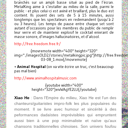
branchés sur un ampli basse situé au pied de l’écran.
MetalKing aime à s’installer au milieu de la salle, parmi le
public - et plus celui-ci est aviné et braillard, plus le duo est
content. Ils jouent des sets de 5 à 15 minutes, aussi
longtemps que les spectateurs en redemandent (jusqu’à 2
ou 3 heures). Les temps de pause entre chaque set sont
autant d’occasions pour les membres du public de remplir
leur verre et de maintenir explosif le cocktail enivrant de
masse sonore, d’images hallucinatoires, et d’alcool.
http://free.freedom.free.fr/
{movremote width="400" height="320"
img="./imagesOLD2/stories/metalkingpic.jpg"}http://free.freedo
03-08_1.mov{/movremote}
+
Animal Hospital
(on va vite écrire un truc, c'est beaucoup
pas mal bien)
http://www.animalhospitalmusic.com
{youtube width="400"
height="320"}eivWAgYE2LU{/youtube}
Xiao He
: Dans l'Empire du milieu, Xiao He est l'un des
chanteurs/guitaristes impro-folk les plus populaires du
moment. Il se livre avec humour et sincérité à des
peformances dadaïstes imprévisibles qui empruntent
aussi bien à une pop minimaliste et naïve qu'aux
chansons traditionnelles chinoises. Son univers foufou