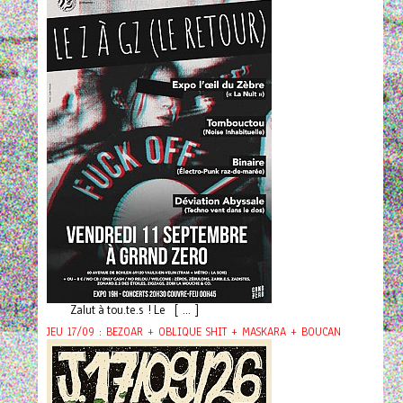
Zalut à tou.te.s ! Le [ ... ]
JEU 17/09 : BEZOAR + OBLIQUE SHIT + MASKARA + BOUCAN