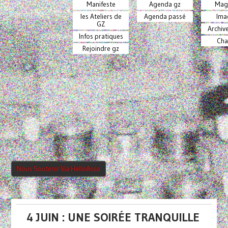
Manifeste
Agenda gz
Mag
les Ateliers de
Agenda passé
Ima
GZ
Archiv
Infos pratiques
Cha
Rejoindre gz
Nous Soutenir Via HelloAsso
4 JUIN : UNE SOIRÉE TRANQUILLE