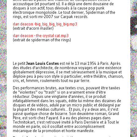
accoustique (et pourtant si). Il a déjà une demi douzaine de
disques à son actif, tous dévoués à la cause pop punk
électronique mongoloïde. Le tout dernier, Spiderman of the
rings, est sorti mi-2007 sur Carpak records.
dan deacon -big_big_big_big_big.mp3
(extrait d'acorn master)
dan deacon - the crystal cat.mp3
(extrait de spiderman of the rings)
Le petit
Jean Louis Costes
est né le 13 mai 1954 à Paris. Après
des études d'architecte, de nombreux voyages et une existence
globalement dépressive, il se met sérieusement à la musique et
déploie peu à peu son style si particulier, entre théâtre, chanson,
cris, et, hmmm, roulements tout nu par terre.
Des performances brutes, aux textes crus, pouvant être taxées
de "violentes" ou "trash" si on a vraiment envie d'être
réducteur. Depuis une vingtaine d'années, il se produit
infatigablement dans les squats, édite lui même des dizaines de
disques et de vidéos, adulé par un micro public et dédaigné par
la plupart des médias culturels... Et puis, il y a deux ans, il s'est
passé quelque chose de bizarre. Son deuxième roman, Grand
Père, est sorti chez Fayard. Il a eu des pleines pages dans
Technitokart, s'est retrouvé invité à Paris Dernière et à Tout le
monde en parle, où il oscillait entre accomplissement
mécanique de la promotion et honte manifeste.