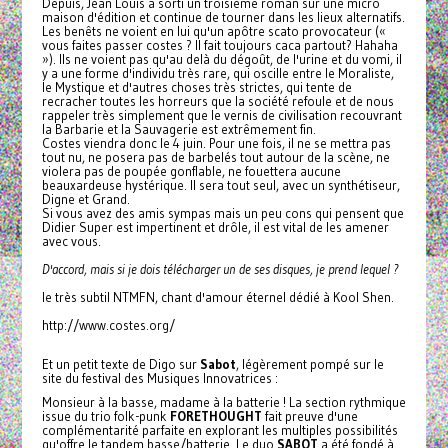
Depuis, Jean Louis a sorti un troisième roman sur une micro
maison d'édition et continue de tourner dans les lieux alternatifs.
Les benêts ne voient en lui qu'un apôtre scato provocateur («
vous faites passer costes ? Il fait toujours caca partout? Hahaha
»). Ils ne voient pas qu'au delà du dégoût, de l'urine et du vomi, il
y a une forme d'individu très rare, qui oscille entre le Moraliste,
le Mystique et d'autres choses très strictes, qui tente de
recracher toutes les horreurs que la société refoule et de nous
rappeler très simplement que le vernis de civilisation recouvrant
la Barbarie et la Sauvagerie est extrêmement fin.
Costes viendra donc le 4 juin. Pour une fois, il ne se mettra pas
tout nu, ne posera pas de barbelés tout autour de la scène, ne
violera pas de poupée gonflable, ne fouettera aucune
beauxardeuse hystérique. Il sera tout seul, avec un synthétiseur,
Digne et Grand.
Si vous avez des amis sympas mais un peu cons qui pensent que
Didier Super est impertinent et drôle, il est vital de les amener
avec vous.
D'accord, mais si je dois télécharger un de ses disques, je prend lequel ?
le très subtil NTMFN, chant d'amour éternel dédié à Kool Shen.
http://www.costes.org/
Et un petit texte de Digo sur
Sabot
, légèrement pompé sur le
site du festival des Musiques Innovatrices :
Monsieur à la basse, madame à la batterie ! La section rythmique
issue du trio folk-punk
FORETHOUGHT
fait preuve d'une
complémentarité parfaite en explorant les multiples possibilités
qu'offre le tandem basse/batterie. Le duo
SABOT
a été fondé à