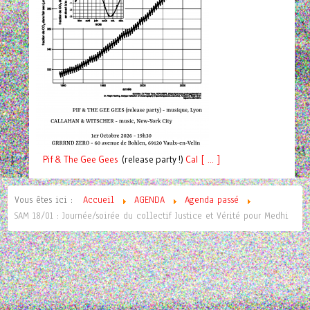
Pif
& The Gee Gees
(release party !)
C
a
l [ ... ]
Vous êtes ici :
Accueil
AGENDA
Agenda passé
SAM 18/01 : Journée/soirée du collectif Justice et Vérité pour Medhi