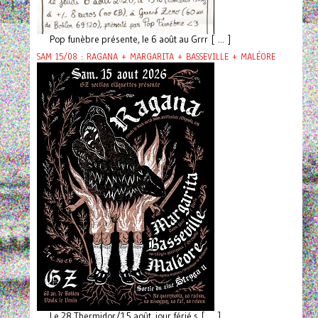
Pop funèbre présente, le 6 août au Grrr [ ... ]
SAM 15/08 : RAGANA + MARGARITA + BASSEVILLE + MALÉORE
Le 28 Thermidor/15 août, jour férié s [ ... ]