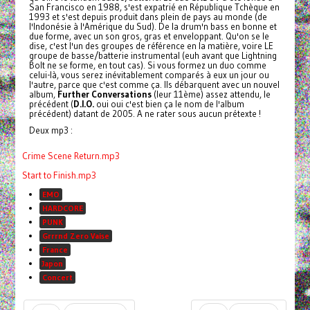
San Francisco en 1988, s'est expatrié en République Tchèque en
1993 et s'est depuis produit dans plein de pays au monde (de
l'Indonésie à l'Amérique du Sud). De la drum'n bass en bonne et
due forme, avec un son gros, gras et enveloppant. Qu'on se le
dise, c'est l'un des groupes de référence en la matière, voire LE
groupe de basse/batterie instrumental (euh avant que Lightning
Bolt ne se forme, en tout cas). Si vous formez un duo comme
celui-là, vous serez inévitablement comparés à eux un jour ou
l'autre, parce que c'est comme ça. Ils débarquent avec un nouvel
album,
Further Conversations
(leur 11ème) assez attendu, le
précédent (
D.I.O.
oui oui c'est bien ça le nom de l'album
précédent) datant de 2005. A ne rater sous aucun prétexte !
Deux mp3 :
Crime Scene Return.mp3
Start to Finish.mp3
EMO
HARDCORE
PUNK
Grrrnd Zero Vaise
France
Japon
Concert