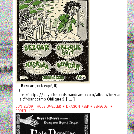
Bezoar
(rock expé, It)
a
href="https://dayoffrecords.bandcamp.com/album/bezoar
-s-t">bandcamp
Oblique S [ ... ]
LUN 21/09 : HOLE DWELLER + DRAGON KEEP + SEREGOST +
PORTCULLIS