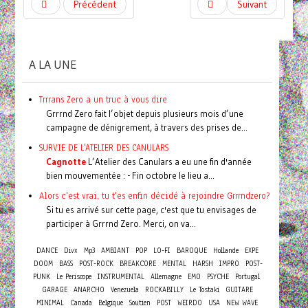
Précédent
Suivant
A LA UNE
Trrrans Zero a un truc à vous dire
Grrrnd Zero fait l’objet depuis plusieurs mois d’une
campagne de dénigrement, à travers des prises de...
SURVIE DE L'ATELIER DES CANULARS
Cagnotte
L’Atelier des Canulars a eu une fin d'année
bien mouvementée : - Fin octobre le lieu a...
Alors c'est vrai, tu t'es enfin décidé à rejoindre Grrrndzero?
Si tu es arrivé sur cette page, c'est que tu envisages de
participer à Grrrnd Zero. Merci, on va...
DANCE
Divx
Mp3
AMBIANT
POP
LO-FI
BAROQUE
Hollande
EXPE
DOOM
BASS
POST-ROCK
BREAKCORE
MENTAL
HARSH
IMPRO
POST-
PUNK
Le Periscope
INSTRUMENTAL
Allemagne
EMO
PSYCHE
Portugal
GARAGE
ANARCHO
Venezuela
ROCKABILLY
Le Tostaki
GUITARE
MINIMAL
Canada
Belgique
Soutien
POST
WEIRDO
USA
NEW WAVE