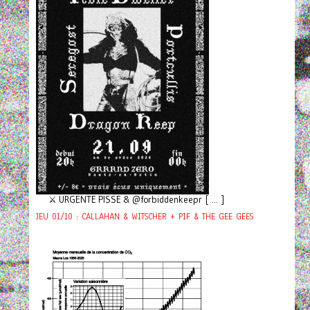
⚔️ URGENTE PISSE & @forbiddenkeepr [ ... ]
JEU 01/10 : CALLAHAN & WITSCHER + PIF & THE GEE GEES