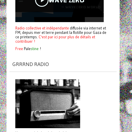
Radio collective et indépendante
diffusée via internet et
FM, depuis mer et terre pendant la flotille pour Gaza de
ce printemps.
C'est par ici pour plus de détails et
contribuer !
Free
Pale
stine
!
GRRRND RADIO