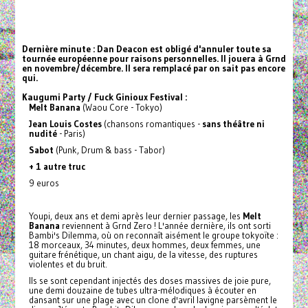
Dernière minute : Dan Deacon est obligé d'annuler toute sa
tournée européenne pour raisons personnelles. Il jouera à Grnd
en novembre/décembre. Il sera remplacé par on sait pas encore
qui.
Kaugumi Party / Fuck Ginioux Festival :
Melt Banana
(Waou Core - Tokyo)
Jean Louis Costes
(chansons romantiques -
sans théâtre ni
nudité
- Paris)
Sabot
(Punk, Drum & bass - Tabor)
+ 1 autre truc
9 euros
Youpi, deux ans et demi après leur dernier passage, les
Melt
Banana
reviennent à Grnd Zero ! L'année dernière, ils ont sorti
Bambi's Dilemma, où on reconnaît aisément le groupe tokyoïte :
18 morceaux, 34 minutes, deux hommes, deux femmes, une
guitare frénétique, un chant aigu, de la vitesse, des ruptures
violentes et du bruit.
Ils se sont cependant injectés des doses massives de joie pure,
une demi douzaine de tubes ultra-mélodiques à écouter en
dansant sur une plage avec un clone d'avril lavigne parsèment le