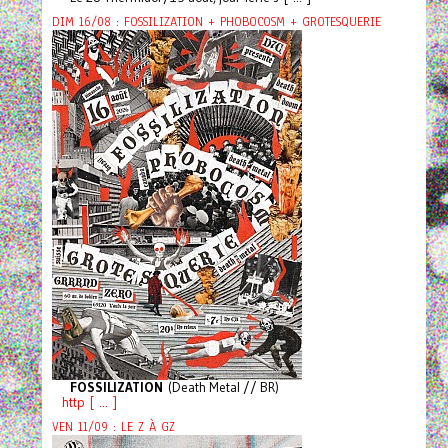
DIM 16/08 : FOSSILIZATION + PHOBOCOSM + GROTESQUERIE
FOSSILIZATION
(Death Metal // BR)
http [ ... ]
VEN 11/09 : LE Z À GZ