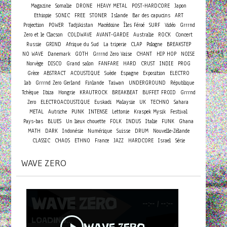
Magazine
Somalie
DRONE
HEAVY METAL
POST-HARDCORE
Japon
Ethiopie
SONIC
FREE
STONER
Islande
Bar des capucins
ART
Projection
POWER
Tadjikistan
Macédoine
Îles Féroé
SURF
Vidéo
Grrrnd
Concert
Zero et le Clacson
COLDWAVE
AVANT-GARDE
Australie
ROCK
Russie
GRIND
Afrique du Sud
La triperie
CLAP
Pologne
BREAKSTEP
NO WAVE
Danemark
GOTH
Grrrnd Zero Vaise
CHANT
HIP HOP
NOISE
Norvège
DISCO
Grand salon
FANFARE
HARD
CRUST
INDIE
PROG
Grèce
ABSTRACT
ACOUSTIQUE
Suède
Espagne
Exposition
ELECTRO
lab
Grrrnd Zero Gerland
Finlande
Taiwan
UNDERGROUND
République
Tchèque
Ibiza
Hongrie
KRAUTROCK
BREAKBEAT
BUFFET FROID
Grrrnd
Zero
ELECTROACOUSTIQUE
Euskadi
Malaysie
UK
TECHNO
Sahara
METAL
Autriche
PUNK
INTENSE
Lettonie
Kraspek Mysik
Festival
Pays-bas
BLUES
Un lieux chouette
FOLK
INDUS
Italie
FUNK
Ghana
MATH
DARK
Indonésie
Numérique
Suisse
DRUM
Nouvelle-Zélande
CLASSIC
CHAOS
ETHNO
France
JAZZ
HARDCORE
Israel
Série
WAVE ZERO