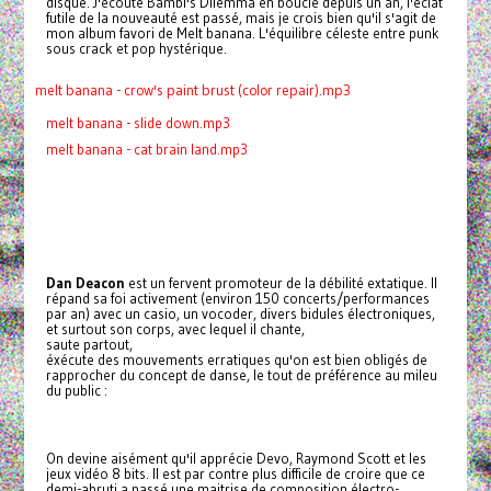
disque. J'écoute Bambi's Dilemma en boucle depuis un an, l'éclat
futile de la nouveauté est passé, mais je crois bien qu'il s'agit de
mon album favori de Melt banana. L'équilibre céleste entre punk
sous crack et pop hystérique.
melt banana - crow's paint brust (color repair).mp3
melt banana - slide down.mp3
melt banana - cat brain land.mp3
Dan Deacon
est un fervent promoteur de la débilité extatique. Il
répand sa foi activement (environ 150 concerts/performances
par an) avec un casio, un vocoder, divers bidules électroniques,
et surtout son corps, avec lequel il chante,
saute partout,
éxécute des mouvements erratiques qu'on est bien obligés de
rapprocher du concept de danse, le tout de préférence au mileu
du public :
On devine aisément qu'il apprécie Devo, Raymond Scott et les
jeux vidéo 8 bits. Il est par contre plus difficile de croire que ce
demi-abruti a passé une maitrise de composition électro-