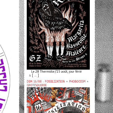
Le 28 Thermidor/15 août, jour férié
s [ ... ]
DIM 16/08 : FOSSILIZATION + PHOBOCOSM +
GROTESQUERIE