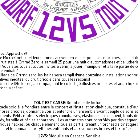
ez, Approchez!!
e Micro-Contact et leurs ami-es arrivent en ville et pose ses machines, ses bidul
ruitistes à Grrrnd Zero le samedi 25 pour une nuit d'automatismes et de lutheri
 Vous êtes tous et toutes invités à venir, à jouer, manipuler et à faire partie de 
e endiablé.
village de Grrrnd-zero-les-bains sera rempli d'une douzaine d'installations sono
atives inédites: du bruit bricolé dans tous les recoins!
de cette fête foirée, accompagnant le collectif, 3 illustres bruitistes et anarcho-lu
ont la scène:
TOUT EST CASSE:
Robotique de fortune.
acle solo à la frontière entre le concert et l'installation cinétique, constitué d’
nores bricolés, donnant à voir et entendre un ensemble vivant peuplé de sons et
ents. Petits moteurs électriques cannibalisés, élastiques qui claquent, bouts de
és, ferraille et câbles apparents… Les automates sont contrôlés par des séquen
niques hackés, où chaque élément joue sa partie, créant un orchestre cinétique
et foisonnant, aux rythmes entêtants et aux sonorités brutes et texturées.
12V5:
Bidouille en Cascade Sensible