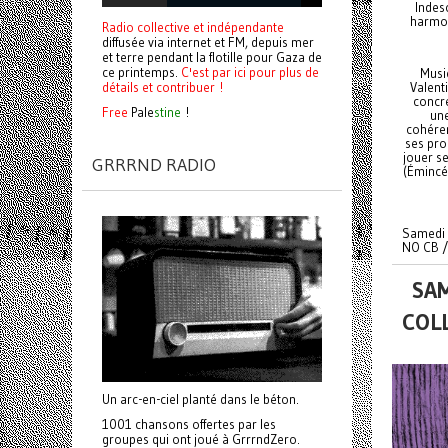
Indesc
harmon
Radio collective et indépendante
diffusée via internet et FM, depuis mer
et terre pendant la flotille pour Gaza de
ce printemps.
C'est par ici pour plus de
Musi
Valenti
détails et contribuer !
concre
Free
Pale
stine
!
une
cohéren
ses pro
jouer s
GRRRND RADIO
(Émincé 
Samedi 
NO CB 
SAM
COLL
Un arc-en-ciel planté dans le béton.
1001 chansons offertes par les
groupes qui ont joué à GrrrndZero.