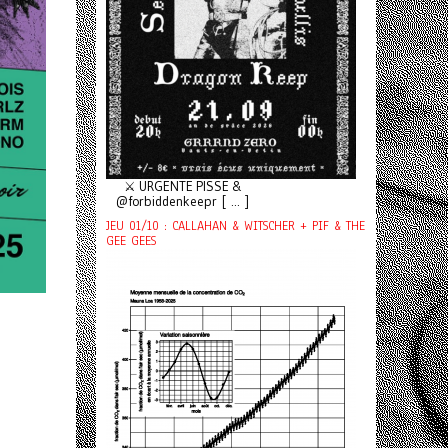
⚔️ URGENTE PISSE &
@forbiddenkeepr [ ... ]
JEU 01/10 : CALLAHAN & WITSCHER + PIF & THE
GEE GEES