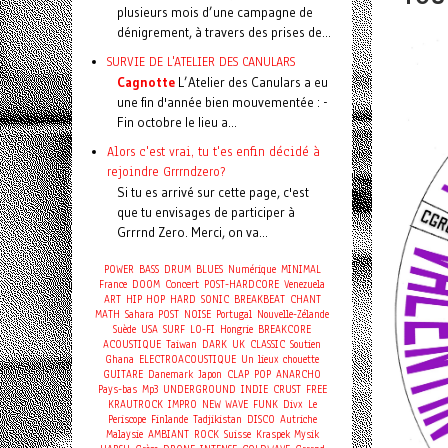
plusieurs mois d’une campagne de
dénigrement, à travers des prises de...
SURVIE DE L'ATELIER DES CANULARS
Cagnotte
L’Atelier des Canulars a eu
une fin d'année bien mouvementée : -
Fin octobre le lieu a...
Alors c'est vrai, tu t'es enfin décidé à
rejoindre Grrrndzero?
Si tu es arrivé sur cette page, c'est
que tu envisages de participer à
Grrrnd Zero. Merci, on va...
POWER
BASS
DRUM
BLUES
Numérique
MINIMAL
Concert
France
DOOM
POST-HARDCORE
Venezuela
ART
HIP HOP
HARD
SONIC
BREAKBEAT
CHANT
MATH
Sahara
POST
NOISE
Portugal
Nouvelle-Zélande
Suède
USA
SURF
LO-FI
Hongrie
BREAKCORE
ACOUSTIQUE
Taiwan
DARK
UK
CLASSIC
Soutien
Ghana
ELECTROACOUSTIQUE
Un lieux chouette
GUITARE
Danemark
Japon
CLAP
POP
ANARCHO
Pays-bas
Mp3
UNDERGROUND
INDIE
CRUST
FREE
KRAUTROCK
IMPRO
NEW WAVE
FUNK
Divx
Le
Periscope
Finlande
Tadjikistan
DISCO
Autriche
Malaysie
AMBIANT
ROCK
Suisse
Kraspek Mysik