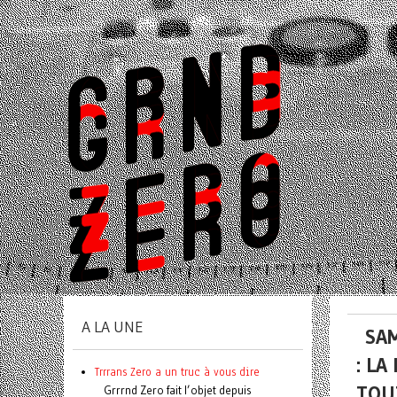
A LA UNE
SAM
: LA
Trrrans Zero a un truc à vous dire
TOUT
Grrrnd Zero fait l’objet depuis