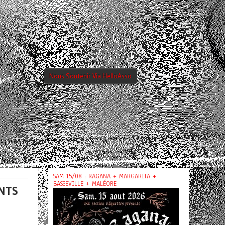
Nous Soutenir Via HelloAsso
SAM 15/08 : RAGANA + MARGARITA +
BASSEVILLE + MALÉORE
ANTS