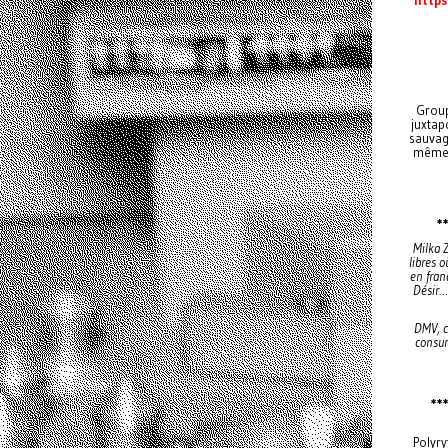
Group
juxtap
sauvage
même l
*
Milka Z
libres 
en fran
Désir…
DMV, c
consum
**
Polyry