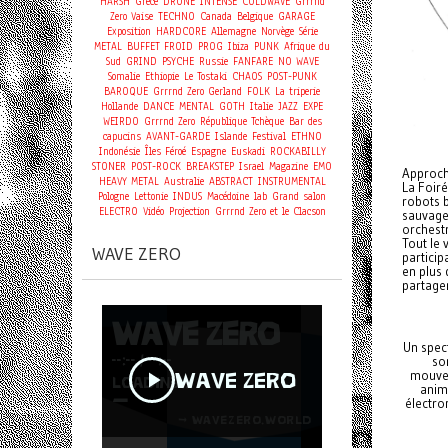
HARSH
Grèce
DRONE
INTENSE
COLDWAVE
Grrrnd
Zero Vaise
TECHNO
Canada
Belgique
GARAGE
Exposition
HARDCORE
Allemagne
Norvège
Série
METAL
BUFFET FROID
PROG
Ibiza
PUNK
Afrique du
Sud
GRIND
PSYCHE
Russie
FANFARE
NO WAVE
Somalie
Ethiopie
Le Tostaki
CHAOS
POST-PUNK
BAROQUE
Grrrnd Zero Gerland
FOLK
La triperie
Hollande
DANCE
MENTAL
GOTH
Italie
JAZZ
EXPE
WEIRDO
Grrrnd Zero
République Tchèque
Bar des
capucins
AVANT-GARDE
Islande
Festival
ETHNO
Indonésie
Îles Féroé
Espagne
Euskadi
ROCKABILLY
STONER
POST-ROCK
BREAKSTEP
Israel
Magazine
EMO
Approch
HEAVY METAL
Australie
ABSTRACT
INSTRUMENTAL
La Foiré
Pologne
Lettonie
INDUS
Macédoine
lab
Grand salon
robots b
ELECTRO
Vidéo
Projection
Grrrnd Zero et le Clacson
sauvage!
orchestr
Tout le 
WAVE ZERO
particip
en plus 
partager
Un spect
so
mouvem
anim
électro