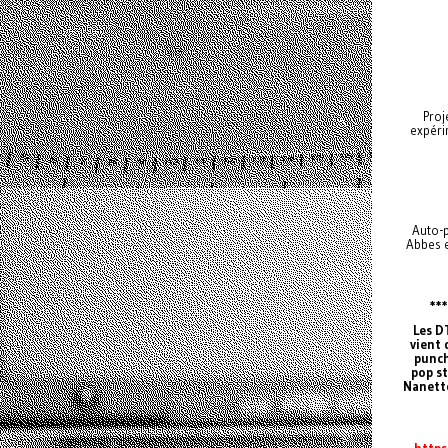
Proj
expéri
Auto-p
Abbes e
**
Les D
vient 
punch
pop st
Nanette
https