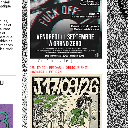
n vieil
eptique
ques,
iques et
 autant
e et
pratique
ables de
ormances
oise rock
Zalut à tou.te.s ! Le [ ... ]
JEU 17/09 : BEZOAR + OBLIQUE SHIT +
MASKARA + BOUCAN
AU