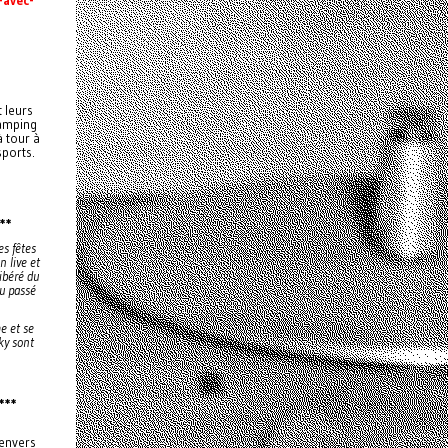
 leurs
camping
à tour à
sports.
**
es fêtes
 live et
ibéré du
u passé
e et se
ky sont
***
'envers