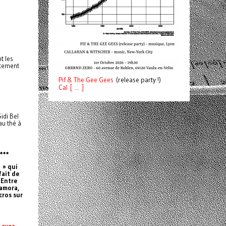
t les
itement
Pif
& The Gee Gees
(release party !)
C
a
l [ ... ]
idi Bel
au thé à
***
 » qui
ait de
 Entre
iamora,
cros sur
-avec-