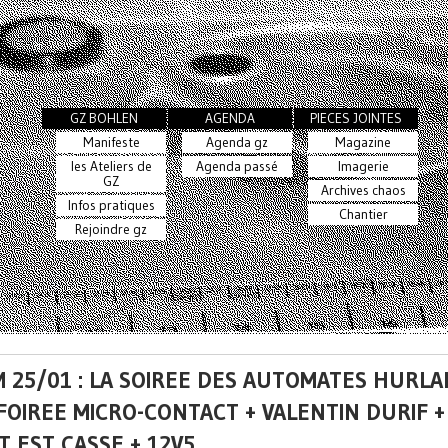
GZ BOHLEN
AGENDA
PIECES JOINTES
Manifeste
Agenda gz
Magazine
les Ateliers de
Agenda passé
Imagerie
GZ
Archives chaos
Infos pratiques
Chantier
Rejoindre gz
 25/01 : LA SOIREE DES AUTOMATES HURL
 FOIREE MICRO-CONTACT + VALENTIN DURIF +
 EST CASSE + 12V5