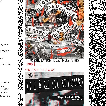
es, ses
e
ce méca-
res
FOSSILIZATION
(Death Metal // BR)
http [ ... ]
thiers se
VEN 11/09 : LE Z À GZ
automates
 de
 jouets
ceurs
 absurde