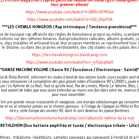
leur-premier-album/
https://www.youtube.com/watch?v=ZNXo30YK3x4
https://www.youtube.com/watch?v=SQi_DtjvY0A
***LES CHEVALS HONGROIS ( Rap intrinsèque / Tendance grenobloise)***
e de musique rap affranchi des règles de bienséance propre au milieu, scandant
ositions sur des rythmes binaires. Autoproductions radicales, albums gratuits, 
, clips instables et artisanat local, leur propres membres se représentent tour 
e bitume, ou dans des prairies verdoyantes, des city stades ou des palais des 
https://leschevalshongrois.bandcamp.com
https://www.youtube.com/watch?v=r_e7LkcqXw0
**DANSE MACHINE VOLUME ( Dance 90 / Eurodance / Electronique - Sainté)*
oo & Ricky Borrelli, sillonnent les routes à bord de leur voiture tunée. Leurs escales sont d
où vous retrouverez LA compilation des plus grands tubes d’Eurodance 90’s/2000’s, jouée en
çais ! Le Rythme de La Nuit, Tout ce qu’elle veut, Pas de Limites, Monte Le
Volume, Bleu, L
 tout autant de tubes que vous aurez entendus au moins une fois dans votre vie, revenus d
pour nous rassembler.
’est une grande messe insouciante et ravageuse, une énergie cataclysmique qui consomm
e et ne se retourne jamais sur le chemin parcouru : à l’image de l’époque où Milka et Ric
né·e·s, cette Europe des années 90, dont ils sont devenus les joyeux fantômes.
https://dansemachinevolume.bandcamp.com/album/le-rythme-de-la-nuit
*BETHLEHEM (Duo batterie amplifiée et tunée / électronique tribale – Lille )
thmes , tribalisme, répétitions, samples sauvages qui naviguent à l'endroit et à l