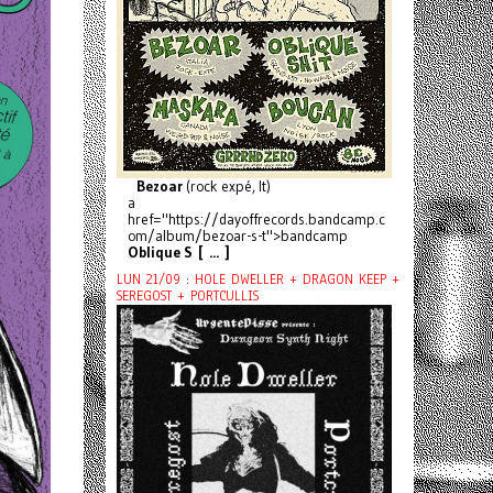
Bezoar
(rock expé, It)
a
href="https://dayoffrecords.bandcamp.c
om/album/bezoar-s-t">bandcamp
Oblique S [ ... ]
LUN 21/09 : HOLE DWELLER + DRAGON KEEP +
SEREGOST + PORTCULLIS