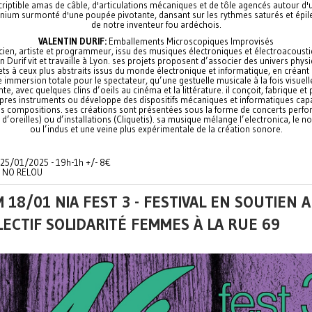
riptible amas de câble, d'articulations mécaniques et de tôle agencés autour d'u
ium surmonté d'une poupée pivotante, dansant sur les rythmes saturés et épil
de notre inventeur fou ardéchois.
VALENTIN DURIF:
Emballements Microscopiques Improvisés
cien, artiste et programmeur, issu des musiques électroniques et électroacousti
n Durif vit et travaille à Lyon. ses projets proposent d’associer des univers phys
ts à ceux plus abstraits issus du monde électronique et informatique, en créant
 immersion totale pour le spectateur, qu’une gestuelle musicale à la fois visuell
te, avec quelques clins d’oeils au cinéma et la littérature. il conçoit, fabrique et 
pres instruments ou développe des dispositifs mécaniques et informatiques cap
es compositions. ses créations sont présentées sous la forme de concerts perf
d’oreilles) ou d’installations (Cliquetis). sa musique mélange l’electronica, le n
ou l’indus et une veine plus expérimentale de la création sonore.
25/01/2025 - 19h-1h +/- 8€
/ NO RELOU
 18/01 NIA FEST 3 - FESTIVAL EN SOUTIEN 
ECTIF SOLIDARITÉ FEMMES À LA RUE 69