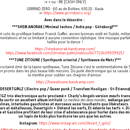
➩ + ou - 8€ [CASH ONLY]
GRRRND ZERO : 60 av de Bohlen, 69120 : Vaulx
➩
https://www.grrrndzero.org/
Avec dans le désordre :
***SHEIK ANORAK ( Minimal techno / Indie pop - Göteborg)***
et solo du prolifique batteur Franck Gaffer, ancien lyonnais exilé en Suède, mêlan
mentations et ne se limitant à aucune convention stylistique. Une musique parfa
taillée pour la danse !
https://sheikanorak.bandcamp.com/
https://www.facebook.com/christian.pallin/videos/647723409939925/
***TUNE ZITOUNE ( Synthpunk oriental / Synthwave de Metz )***
roclamé émir de la tajine-synthwave, Tune Zitoune c'est le sentimentalisme de S
n promo dans les plus beaux lidls messins. Du punk électronique qui se saoule 
la menthe pour oublier ses chagrins d'amour.
https://tunezitoune.bandcamp.com
*DESERTGIRLZ ( Electro pop / Queer punk / Transfem Hooligan - St-Étienne)
TGZ trio électronique auto-proclamé « Charly’s Angels version meufs trans
de sortir un excellent album intitulé
Le meilleur des deux mondes,
mélange parf
lines, interludes gauchistes et morceaux aussi touchants que libérateurs.
ars et métalleuses, Desertgirlz « Détend les nerfs, Et édente les terfs ». D
 et Gazoline profitent de leur crise d’adolescence pour hurler dans des mi
un tapis de kicks plus hardcore les uns que les autres.
Instagram:
https://www.instagram.com/desert_t_girlz/
://friction-magazine.fr/apres-penis-de-femme-les-desertgirlz-debarquent