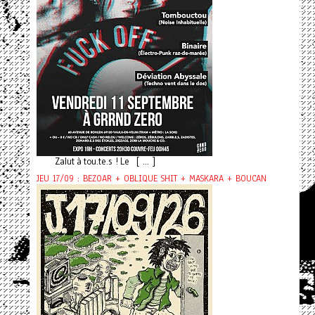
Zalut à tou.te.s ! Le [ ... ]
JEU 17/09 : BEZOAR + OBLIQUE SHIT + MASKARA + BOUCAN