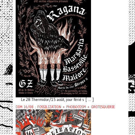
Le 28 Thermidor/15 août, jour férié s [ ... ]
DIM 16/08 : FOSSILIZATION + PHOBOCOSM + GROTESQUERIE