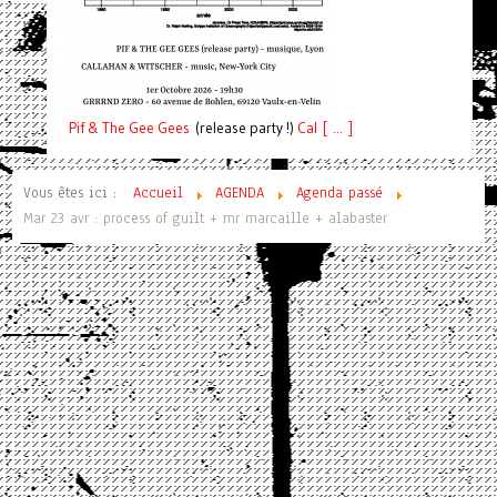
Pif
& The Gee Gees
(release party !)
C
a
l [ ... ]
Vous êtes ici :
Accueil
AGENDA
Agenda passé
Mar 23 avr : process of guilt + mr marcaille + alabaster