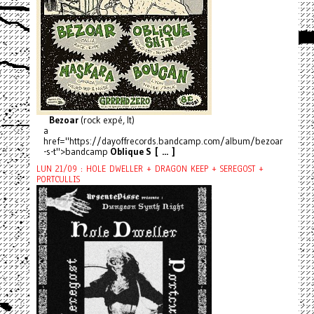
Bezoar
(rock expé, It)
a
href="https://dayoffrecords.bandcamp.com/album/bezoar
-s-t">bandcamp
Oblique S [ ... ]
LUN 21/09 : HOLE DWELLER + DRAGON KEEP + SEREGOST +
PORTCULLIS