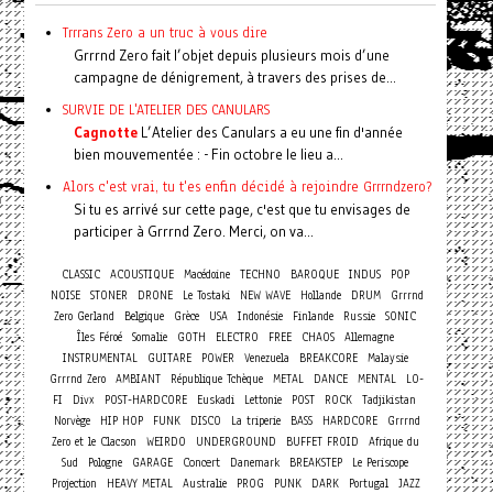
Trrrans Zero a un truc à vous dire
Grrrnd Zero fait l’objet depuis plusieurs mois d’une
campagne de dénigrement, à travers des prises de...
SURVIE DE L'ATELIER DES CANULARS
Cagnotte
L’Atelier des Canulars a eu une fin d'année
bien mouvementée : - Fin octobre le lieu a...
Alors c'est vrai, tu t'es enfin décidé à rejoindre Grrrndzero?
Si tu es arrivé sur cette page, c'est que tu envisages de
participer à Grrrnd Zero. Merci, on va...
CLASSIC
ACOUSTIQUE
Macédoine
TECHNO
BAROQUE
INDUS
POP
NOISE
STONER
DRONE
Le Tostaki
NEW WAVE
Hollande
DRUM
Grrrnd
Zero Gerland
Belgique
Grèce
USA
Indonésie
Finlande
Russie
SONIC
Îles Féroé
Somalie
GOTH
ELECTRO
FREE
CHAOS
Allemagne
INSTRUMENTAL
GUITARE
POWER
Venezuela
BREAKCORE
Malaysie
Grrrnd Zero
AMBIANT
République Tchèque
METAL
DANCE
MENTAL
LO-
FI
Divx
POST-HARDCORE
Euskadi
Lettonie
POST
ROCK
Tadjikistan
Norvège
HIP HOP
FUNK
DISCO
La triperie
BASS
HARDCORE
Grrrnd
Zero et le Clacson
WEIRDO
UNDERGROUND
BUFFET FROID
Afrique du
Concert
Sud
Pologne
GARAGE
Danemark
BREAKSTEP
Le Periscope
Projection
HEAVY METAL
Australie
PROG
PUNK
DARK
Portugal
JAZZ