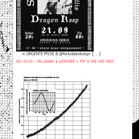
⚔️ URGENTE PISSE & @forbiddenkeepr [ ... ]
JEU 01/10 : CALLAHAN & WITSCHER + PIF & THE GEE GEES