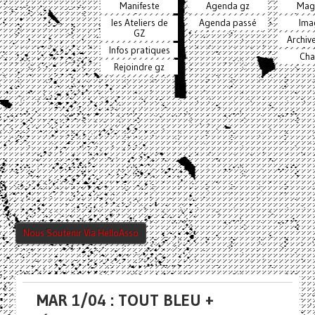
Manifeste
Agenda gz
Mag
les Ateliers de
Agenda passé
Ima
GZ
Archiv
Infos pratiques
Cha
Rejoindre gz
Nous Soutenir Via HelloAsso
MAR 1/04 : TOUT BLEU +