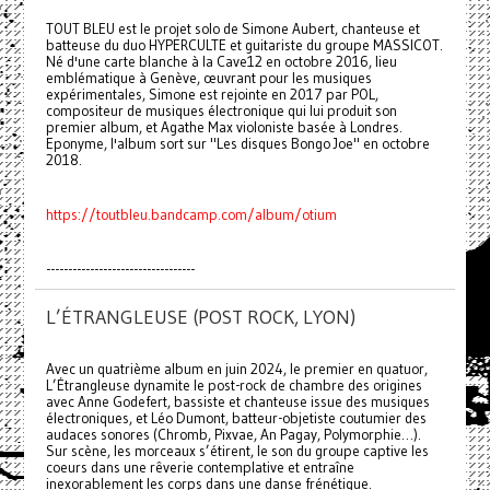
TOUT BLEU est le projet solo de Simone Aubert, chanteuse et
batteuse du duo HYPERCULTE et guitariste du groupe MASSICOT.
Né d'une carte blanche à la Cave12 en octobre 2016, lieu
emblématique à Genève, œuvrant pour les musiques
expérimentales, Simone est rejointe en 2017 par POL,
compositeur de musiques électronique qui lui produit son
premier album, et Agathe Max violoniste basée à Londres.
Eponyme, l'album sort sur "Les disques Bongo Joe" en octobre
2018.
https://toutbleu.bandcamp.com/album/otium
----------------------------------
L’ÉTRANGLEUSE (POST ROCK, LYON)
Avec un quatrième album en juin 2024, le premier en quatuor,
L’Étrangleuse dynamite le post-rock de chambre des origines
avec Anne Godefert, bassiste et chanteuse issue des musiques
électroniques, et Léo Dumont, batteur-objetiste coutumier des
audaces sonores (Chromb, Pixvae, An Pagay, Polymorphie…).
Sur scène, les morceaux s’étirent, le son du groupe captive les
coeurs dans une rêverie contemplative et entraîne
inexorablement les corps dans une danse frénétique.