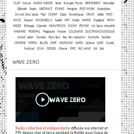
CLAP
Suisse
AVANT-GARDE
Série
Kraspek Mysik
BREAKBEAT
Nouvelle-
Zélande
Japon
ABSTRACT
ETHNO
Hongrie
POST-PUNK
Exposition
Grrrnd Zero Vaise
Mp3
CHANT
Ibiza
Numérique
CRUST
Vidéo
POST-
ROCK
Taiwan
ROCKABILLY
Suède
ART
Italie
HARSH
Espagne
MATH
INDIE
Ethiopie
Islande
KRAUTROCK
DOOM
PSYCHE
Un lieux chouette
FANFARE
MINIMAL
Magazine
France
COLDWAVE
ELECTROACOUSTIQUE
Grand salon
Canada
Pays-bas
Bar des capucins
Autriche
Soutien
INTENSE
IMPRO
BLUES
EXPE
ANARCHO
HARD
Sahara
SURF
Israel
Festival
FOLK
GRIND
Ghana
EMO
NO WAVE
UK
lab
WAVE ZERO
Radio collective et indépendante
diffusée via internet et
FM, depuis mer et terre pendant la flotille pour Gaza de