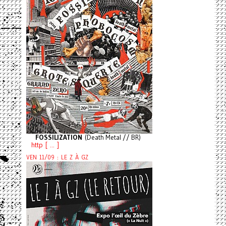
FOSSILIZATION
(Death Metal // BR)
http [ ... ]
VEN 11/09 : LE Z À GZ