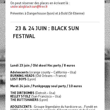
On peut réserver des places en écrivant là :
underabigblacksun@free.fr
Préventes à Dangerhouse (lyon) et à Bold (St-Etienne)
23 & 24 JUIN : BLACK SUN
FESTIVAL
Lundi 23 juin / Old skool Hxc party / 8 euros
Adolescents
(orange county – California – Usa)
BURNING HEADS
(Old Orleans – France)
LOST BOYS
(Lyon)
Mardi 24 juin / Punkypoppy soul party / 10 euros
THE DIRTBOMBS
(Detroit – Usa)
KELLEY STOLZ
(San Francisco – Usa)
THE BUTTSHAKERS
(Lyon)
ADOLESCENTS
: Groupe légendaire du hardcore us…Fondé en