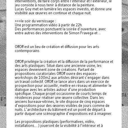
interventions, de faire corps entre l’intérieur et l’extérieur, le
jeu consiste à nous tenir à distance de la peinture.
Lucas Goy met en lumière les espaces investis, et donne une
visibilité aux œuvres en continue et chaque nuit.
+++le soir du vernissage :
Une programmation vidéo à partir de 22h.
Des performances ponctuent la soirée d’ouverture, avec
entre autres des interventions de Simon Fravega et ...
OffOff est un lieu de création et diffusion pour les arts
contemporains
OffOff privilégie la création et la diffusion de la performance et
des arts plastiques. Situé dans une ancienne usine, les
espaces deviennent zone de créations. Partant de
propositions curatoriales OffOff ouvre des espaces-
workshops de 100m2 aux artistes désirant s’engager dans
un travail collectif. OffOff se lance alors dans un exercice de
prospection pour accueillir, mettre en réseau et alimenter le
dialogue avec les artistes autour d’une production
spécifique. Chaque projet occasionne de courts temps de
résidences pour réaliser une œuvre collective. Dans les
anciens bureaux-vitrines, le site dispose de cinq espaces
d’expositions pour des œuvres visibles de jours comme de
nuits. L’architecture du bâtiment est un point de départ à
partir duquel une scénographie d’expositions est à imaginer.
Les propositions plastiques (performatives, vidéo,
installations… ) joueront de la visibilité à l’intérieur et à