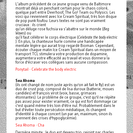
L’album précédent de ce jeune groupe venu de Baltimore
montrait déjà un penchant certain pour le chaos coloré,
quelque part entre Deerhoof, The Go! Team ou Polysics. Les
voici qui reviennent avec Ice Cream Spiritual, très bon disque
de pop punk foufou. Leurs textes ne sont pas vraiment
cruciaux : ils crient
qu’un déluge rose fuchsia va s’abattre sur le monde (
Beg
Waves
) ou
qu’il faut célébrer le corps électrique (
Celebrate the body electric
). En plus, la chanteuse hurle comme une handicapée
mentale légère qui aurait trop regardé Bioman. Cependant,
écouter chaque matin Ice Cream Spiritual dans un moyen de
transport TCL stimulera votre production de dopamine,
augmentera votre efficacité au travail et vous donnera la
force d'écraser vos collègues sans aucune compassion.
Ponytail - Celebrate the body electric
Sea Ahoma
(ils ont changé de nom juste après qu'on ait fait le fly) est un
duo de crust pop, composé de lisa duroux (batterie, moues
candides) et françois virot (voix, basse, grimaces
étonnantes). Le problème de ce groupe, c'est qu'il ne répète
pas assez pour exister vraiment, ce qui est fort dommage car
c'est quand même très loin d'être nul. Probablement dans le
but d'éviter toute persécution médiatique, ils changent
d'identité à chaque concert (un par an, maximum, sinon ils
prennent des crises d'hypoglycémie).
Sea Ahoma - Cha
Dernière minute : le duo est devenu trio, rejoint par charles