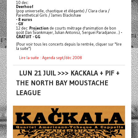
10 dec:
Deerhoof
(pop universelle, chaotique et élégante) / Clara clara /
Parenthetical Girls / James Blackshaw
- 8 euros
- GV
12 dec:
Projection
de courts métrage d'animation de bon
goût (Jan Švankmajer, Julian Antonisz, Sergueï Paradjanov...)
-
GRATUIT - GG
(Pour voir tous les concerts depuis la rentrée, cliquer sur "lire
la suite")
Lire la suite : Agenda sept/déc 2008
LUN 21 JUIL >>> KACKALA + PIF +
THE NORTH BAY MOUSTACHE
LEAGUE