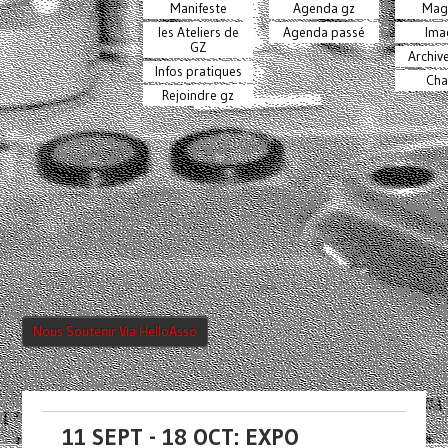
Manifeste
Agenda gz
Mag
les Ateliers de
Agenda passé
Ima
GZ
Archiv
Infos pratiques
Cha
Rejoindre gz
Nous Soutenir Via HelloAsso
11 SEPT - 18 OCT: EXPO