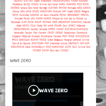
WEIRDO
ELECTRO
Japon
Exposition
UNDERGROUND
France
Autriche
Macédoine
BLUES
CHAOS
Grrrnd Zero Vaise
HARD
FANFARE
POST-ROCK
INTENSE
Sahara
Îles Féroé
Norvège
GUITARE
PSYCHE
Portugal
BASS
DANCE
Ghana
NEW WAVE
NOISE
HARDCORE
Festival
ART
Suède
INDIE
Pologne
MATH
Australie
GARAGE
Un lieux chouette
METAL
BREAKBEAT
MENTAL
Kraspek Mysik
USA
AVANT-GARDE
Afrique du Sud
lab
Le Tostaki
Le
Periscope
CLAP
ROCK
DRUM
TECHNO
FREE
BREAKSTEP
ANARCHO
Islande
Vidéo
DISCO
FOLK
Italie
NO WAVE
POWER
Divx
SONIC
Hollande
INSTRUMENTAL
Soutien
Somalie
IMPRO
CHANT
ELECTROACOUSTIQUE
Concert
Venezuela
Taiwan
Mp3
CRUST
GRIND
Tadjikistan
Danemark
Espagne
Malaysie
Euskadi
Numérique
Canada
POST
PUNK
ACOUSTIQUE
PROG
BAROQUE
BUFFET FROID
Grèce
Belgique
Hongrie
Lettonie
Grrrnd
Zero et le Clacson
POST-PUNK
POP
Indonésie
Suisse
ABSTRACT
HIP HOP
KRAUTROCK
Ibiza
ROCKABILLY
POST-HARDCORE
GOTH
JAZZ
Grrrnd Zero
STONER
DOOM
Pays-bas
CLASSIC
WAVE ZERO