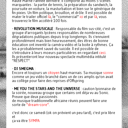
Haute Marne l'année dernière. Il comporte au moins 5 scènes
marquantes : la partie de tennis, la préparation du sandwich, la
poursuite en voiture, la masturbation et bien sur le générique de
fin pixies. Un film politique, brouillon, et drôle. Il est possible de
mater le trailer officiel
là
, le "commercial"
ici
et par
là
, vous
trouverez le film accéléré 100 fois.
-
REVOLUTION MUSICALE
: Responsable du film sus-cité, c'est un
groupe d'arrogants lycéens responsables de nombreuses
dégradations publiques depuis trop longtemps. Ils s'ennuient
profondément mais bien heureusement, des êtres de bonne
éducation ont inventé la caméra vidéo et la boite à rythmes. Ça
les a probablement sauvé du suicide. Il est possible de
s'introduire à leurs moeurs particulières en regardant
ceci
.
Ils présenteront leur nouveau spectacle multimédia intitulé
"RESPECT".
-
DJ SMEGMA
:
Encore et toujours un
citoyen
haut-marnais. Sa musique
sonne
comme un jeu vidéo branché dans un de ces amplis qu'on avait
au collège pour faire des reprises d'Offspring.
-
ME YOU THE STARS AND THE UNIVERSE
: caution lyonnaise de
la soirée, nouveau groupe que certains ont déja vu au Sonic.
Preuve que deux passionnés
de musique traditionnelle africaine réunis peuvent faire une
sorte de
"dream-core"
.
c'est donc ce samedi (ok on prévient un peu tard), c'est prix libre
et
ça va être
SYMPA