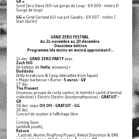
GV =
Grnd Zero Vaise (69 rue gorge de Loup - 69 009 - metro D
Gorge de loup)
GG =
Grnd Gerland (40 rue pré Gaudry - 69 007 - métro C
Jean Jaurès)
GRND ZERO FESTIVAL
du 24 novembre au 20 décembre
- Deuxième édition
-
Programme (de moins en moins) approximatif…
14 dec:
GRND ZERO PARTY
avec
Zach Hill
(le batteur de
Hella
, wouwou) +
Doddodo
(kitty breakcore & J-pop débraillée from Japan)
+ Magic barbecue + Burne
- 5 euros - GV
17 dec:
The Present
(nouveau groupe de rusty santos, le membre caché d'animal
collective) + Electric Electric (bootymathynoise)
- GRATUIT -
GV
18 dec: expo
Off Off - GRATUIT - GG
20 déc:
Concert de soutien à l'affichage libre
-
Coming Soon
(antifolk youth),
Rature
, Castrati, Atomic PingPong Project, Rektal Distortion & BRK