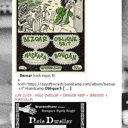
Bezoar
(rock expé, It)
a
href="https://dayoffrecords.bandcamp.com/album/bezoar
-s-t">bandcamp
Oblique S [ ... ]
LUN 21/09 : HOLE DWELLER + DRAGON KEEP + SEREGOST +
PORTCULLIS