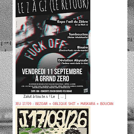
Zalut à tou.te.s ! Le [ ... ]
JEU 17/09 : BEZOAR + OBLIQUE SHIT + MASKARA + BOUCAN