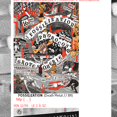
FOSSILIZATION
(Death Metal // BR)
http [ ... ]
VEN 11/09 : LE Z À GZ