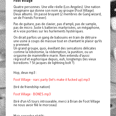
Foot Village
Quatre personnes. Une ville réelle (Los Angeles). Une nation
imaginaire qui donne son nom au groupe (Foot Village).
Deux albums. Un passé bruyant (2 membres de Gang wizard,
un de Friends Forever).
Pas de guitare, pas de clavier, pas d'ampli, pas de sample,
pas de micro. Juste 4 batteries martyrisées, un mégaphone,
et 4 voix portées sur les hurlements hystériques.
On dirait parfois un gang de babouins en train de détruire
une usine à coups de massue tout en chantant le plaisir qu'ils
y prennent.
Un grand groupe, quoi, éveillant des sensations délicates
comme la lobotomie, la rédemption, la punition, ou un
orgasme de mammifère marin. Rien entendu d'aussi
régressif et euphorique depuis, euh, longtemps (les vieux
boredoms ? St jacques de lightning bolt ?).
Hop, deux mp3 :
Foot Village - narc party (let's make it fucked up).mp3
(tiré de friendship nation)
Foot Village - BONES.mp3
(tiré d'un 45 tours introuvable, merci à Brian de Foot Village
ne nous avoir filé le morceau)
Mais regardez plutôt :