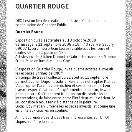
QUARTIER ROUGE
OffOff est un lieu de création et diffusion. C'est un peu la
continuation de Chantier Public.
Quartier Rouge
Exposition du 11 septembre au 18 octobre 2008 -
Vernissage le 11 septembre 2008 à 18h (40 rue Pré Gaudry
69007 Lyon / métro Jean Jaurès) visible tous les jours et
toutes les nuits à partir de 18h
Artistes invités / Julien Dupont + Gabriel Hernandez + Sophie
Prat + Mise en lumière Lucas Goy
L’exposition Quartier Rouge, invite quatre artistes à investir
les espaces-vitrines de OffOff.
Un temps de travail collectif du 22 aout au 11 septembre
permet à Julien Dupont, Gabriel Hernandez et Sophie Prat de
s’approprier l’architecture du lieu et ses contraintes. Leur
travail respectif s'attache à expérimenter le dessin, le wall-
painting ou… Qu’ils tentent ici de lier ou disjoindre leurs
interventions, de faire corps entre l’intérieur et l’extérieur, le
jeu consiste à nous tenir à distance de la peinture.
Lucas Goy met en lumière les espaces investis, et donne une
visibilité aux œuvres en continu.
Afin d'apprendre des choses très intéressantes sur Off Off,
cliquez sur "lire la suite".