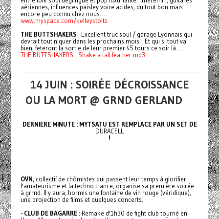
entre folk soul déglingué et pop luxuriante…theremin, guitares
aériennes, influences paisley voire acides, du tout bon mais
encore peu connu chez nous…
www.myspace.com/kelleystoltz
THE BUTTSHAKERS
: Excellent truc soul / garage Lyonnais qui
devrait tout niquer dans les prochains mois…Et qui si tout va
bien, feteront la sortie de leur premier 45 tours ce soir là….
THE BUTTSHAKERS - Shake a tail feather.mp3
14 JUIN : SOIRÉE DÉCROISSANCE
OU LA MORT @ GRND GERLAND
DERNIERE MINUTE : MYTSATU EST REMPLACE PAR UN SET DE
DURACELL
!
OVN
, collectif de chômistes qui passent leur temps à glorifier
l'amateurisme et la techno trance, organise sa première soirée
à grrnd. Il y aura, hormis une fontaine de vin rouge (véridique),
une projection de films et quelques concerts.
-
CLUB DE BAGARRE
: Remake d'1h30 de fight club tourné en