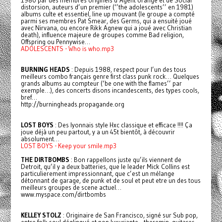
1980 par des membres originels d’Agent orange et de Social
distorsion, auteurs d’un premier (‘’the adolescents’’ en 1981)
albums culte et essentiel, line up mouvant (le groupe a compté
parmi ses membres Pat Smear, des Germs, qui a ensuité joué
avec Nirvana, ou encore Rikk Agnew qui a joué avec Christian
death), influence majeure de groupes comme Bad religion,
Offspring ou Pennywise…
ADOLESCENTS - Who is who.mp3
BURNING HEADS
: Depuis 1988, respect pour l’un des tous
meilleurs combo français genre first class punk rock… Quelques
grands albums au compteur (‘be one with the flames’’ par
exemple…), des concerts disons incandescents, des types cools,
bref…
http://burningheads.propagande.org
LOST BOYS
: Des lyonnais style Hxc classique et efficace !!!! Ça
joue déjà un peu partout, y a un 45t bientôt, à découvrir
absolument…
LOST BOYS - Keep your smile.mp3
THE DIRTBOMBS
: Bon rappellons juste qu’ils viennent de
Detroit, qu’il y a deux batteries, que le leader Mick Collins est
particulierement impressionnant, que c’est un mélange
détonnant de garage, de punk et de soul et peut etre un des tous
meilleurs groupes de scene actuel…
www.myspace.com/dirtbombs
KELLEY STOLZ
: Originaire de San Francisco, signé sur Sub pop,