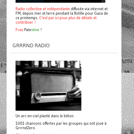
Radio collective et indépendante
diffusée via internet et
FM, depuis mer et terre pendant la flotille pour Gaza de
ce printemps.
C'est par ici pour plus de détails et
contribuer !
Free
Pale
stine
!
GRRRND RADIO
Un arc-en-ciel planté dans le béton.
1001 chansons offertes par les groupes qui ont joué à
GrrrndZero.