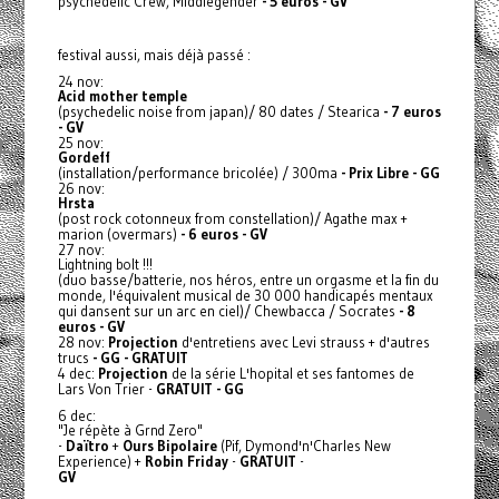
psychedelic Crew, Middlegender
- 5 euros - GV
festival aussi, mais déjà passé :
24 nov:
Acid mother temple
(psychedelic noise from japan)/ 80 dates / Stearica
- 7 euros
- GV
25 nov:
Gordeff
(installation/performance bricolée) / 300ma
- Prix Libre - GG
26 nov:
Hrsta
(post rock cotonneux from constellation)/ Agathe max +
marion (overmars)
- 6 euros - GV
27 nov:
Lightning bolt !!!
(duo basse/batterie, nos héros, entre un orgasme et la fin du
monde, l'équivalent musical de 30 000 handicapés mentaux
qui dansent sur un arc en ciel)/ Chewbacca / Socrates
- 8
euros - GV
28 nov:
Projection
d'entretiens avec Levi strauss + d'autres
trucs
- GG - GRATUIT
4 dec:
Projection
de la série L'hopital et ses fantomes de
Lars Von Trier -
GRATUIT - GG
6 dec:
"Je répète à Grnd Zero"
-
Daïtro
+
Ours Bipolaire
(Pif, Dymond'n'Charles New
Experience) +
Robin Friday
-
GRATUIT
-
GV