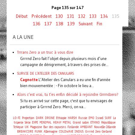
Page 135 sur 147
Début
Précédent
130
131
132
133
134
135
136
137
138
139
Suivant
Fin
A LA UNE
Trrrans Zero a un truc à vous dire
Grrrnd Zero fait l’objet depuis plusieurs mois d’une
campagne de dénigrement, à travers des prises de...
SURVIE DE L'ATELIER DES CANULARS
Cagnotte
L’Atelier des Canulars a eu une fin d'année
bien mouvementée : - Fin octobre le lieu a...
Alors c'est vrai, tu t'es enfin décidé à rejoindre Grrrndzero?
Si tu es arrivé sur cette page, c'est que tu envisages de
participer à Grrrnd Zero. Merci, on va...
LO-FI
Projection
DARK
DRONE
Ethiopie
HARSH
Russie
EMO
Israel
SURF
La
triperie
Série
EXPE
MINIMAL
HEAVY METAL
Grand salon
ETHNO
République
Tchèque
UK
Magazine
Bar des capucins
Finlande
AMBIANT
Nouvelle-Zélande
BREAKCORE
FUNK
Allemagne
COLDWAVE
INDUS
Grrrnd Zero Gerland