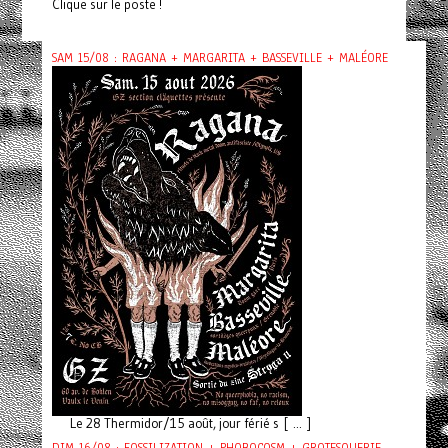
Clique sur le poste !
SAM 15/08 : RAGANA + MARGARITA + BASSEVILLE + MALÉORE
Le 28 Thermidor/15 août, jour férié s [ ... ]
DIM 16/08 : FOSSILIZATION + PHOBOCOSM + GROTESQUERIE