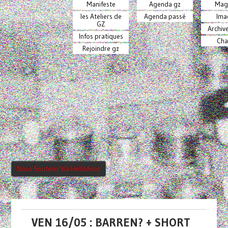
Manifeste
Agenda gz
Mag
les Ateliers de
Agenda passé
Ima
GZ
Archiv
Infos pratiques
Cha
Rejoindre gz
Nous Soutenir Via HelloAsso
VEN 16/05 : BARREN? + SHORT