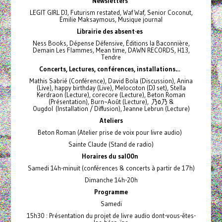
Newsletters
LEGIT GIRL DJ, Futurism restated, Waf Waf, Senior Coconut,
Émilie Maksaymous, Musique journal
Librairie des absent·es
Ness Books, Dépense Défensive, Éditions la Baconnière,
Demain Les Flammes, Mean time, DAWN RECORDS, H13,
Tendre
Concerts, Lectures, conférences, installations…
Mathis Sabrié (Conférence), David Bola (Discussion), Anina
(Live), happy birthday (Live), Melocoton (DJ set), Stella
Kerdraon (Lecture), corecore (Lecture), Beton Roman
(Présentation), Burn~Août (Lecture), 乃٥乃 &
Ougdol (Installation / Diffusion), Jeanne Lebrun (Lecture)
Ateliers
Beton Roman (Atelier prise de voix pour livre audio)
Sainte Claude (Stand de radio)
Horaires du sal00n
Samedi 14h-minuit (conférences & concerts à partir de 17h)
Dimanche 14h-20h
Programme
Samedi
15h30 : Présentation du projet de livre audio dont-vous-êtes-