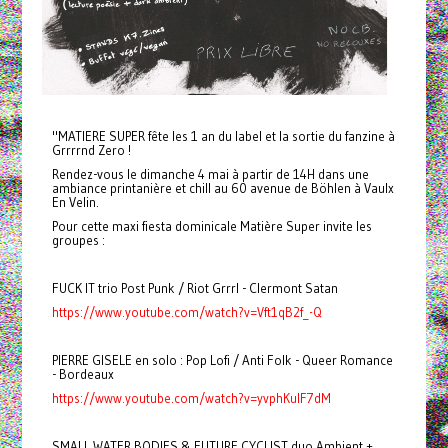
"MATIERE SUPER fête les 1 an du label et la sortie du fanzine à
Grrrrnd Zero !
Rendez-vous le dimanche 4 mai à partir de 14H dans une
ambiance printanière et chill au 60 avenue de Böhlen à Vaulx
En Velin.
Pour cette maxi fiesta dominicale Matière Super invite les
groupes :
FUCK IT trio Post Punk / Riot Grrrl - Clermont Satan
https://www.youtube.com/watch?v=Vft1qB2f_-Q
PIERRE GISELE en solo : Pop Lofi / Anti Folk - Queer Romance
- Bordeaux
https://www.youtube.com/watch?v=yvphKulF7dM
SMALL WATER BODIES & FUTURE CYCLIST duo Ambient +