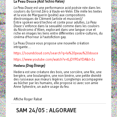
La Peau Douce
{Acid Techno Poésie}
La Peau Douce
est une performance acid poésie née dans les
couloirs du Grrrnd Zéro à Vaulx-en-Velin. Elle mêle les textes
et la voix de Marguerin (poète) aux compositions
électroniques de Clément (artiste et musicien)/
Entre spoken word techno et conte pour adultes,
La Peau
Douce
s’enfonce dans la sexualité comme dans les couloirs
du Nostromo d’Alien, explorant dans une langue crue et
riche en images les liens entre différentes contre-cultures, du
cinéma d'horreur à l'autofiction gay.
La Peau Douce vous propose une nouvelle création
intrigante....
https://soundcloud.com/search?q=la%20peau%20douce
https://www.youtube.com/watch?v=tLjDYP0aYDA&t=1s
Hedera
{Drag Étrange}
Hedera est une créature des bois, une sorcière, une fée, une
bergère, une boulangère, une non binère, une petite divinité
des ruisseaux aux mœurs légères. Longtemps accompagnée
au bûcher par les humains, elle propose ici avec son amie
Anne Sylvestre, un autre usage du feu.
Affiche Roger Rabat
SAM 24/05 : ALGORAVE