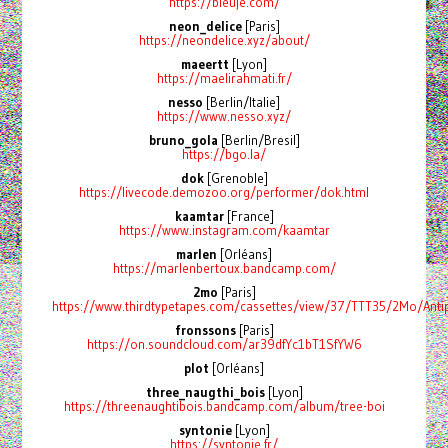
https://bleuje.com/
neon_delice
[Paris]
https://neondelice.xyz/about/
maeertt
[Lyon]
https://maelirahmati.fr/
nesso
[Berlin/Italie]
https://www.nesso.xyz/
bruno_gola
[Berlin/Bresil]
https://bgo.la/
dok
[Grenoble]
https://livecode.demozoo.org/performer/dok.html
kaamtar
[France]
https://www.instagram.com/kaamtar
marlen
[Orléans]
https://marlenbertoux.bandcamp.com/
2mo
[Paris]
https://www.thirdtypetapes.com/cassettes/view/37/TTT35/2Mo/Antip
fronssons
[Paris]
https://on.soundcloud.com/ar39dfYc1bT1SfYW6
plot
[Orléans]
three_naugthi_bois
[Lyon]
https://threenaughtibois.bandcamp.com/album/tree-boi
syntonie
[Lyon]
https://syntonie.fr/