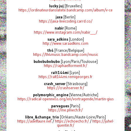
lucky.juj
[Bruxelles]
https://ordinateurdanslatete.bandcamp.com/album/v-ce
jaxa
[Berlin]
https://jaxa-livecoding.carrd.co/
nabir
[Rome]
https://www.instagram.com/nabir___/
sara_adkins
[London]
http://www.saraadkins.com
th4
[France/Belgique]
https://th4music.bandcamp.com/music
bubobubobubo
[Lyon/Paris/Toulouse]
https://raphaelforment.fr/
ralt144mi
[Lyon]
https://ralt144mi.remigeorges.fr
crash_server
[Strasbourg]
https://crashserver.fr/
polymorphic_engine
[Vienne/Autriche]
https://radical-openness.org/en/vortragende/martin-gius
parvagues
[Paris]
https://me.plnech.fr/
libre_&change_trio
[Orléans/Haute-Loire/Paris]
https://adelfaure.net
/
https://echoecho.fr/
/
https://juhel-
quentin.fr/