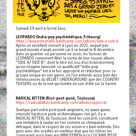
Samedi 19 avril à Grrnd Zero :
LEOPARDO (Indie-pop psychédélique, Fribourg)
https://leopardoshallo.bandcamp.com/album/side-a-side-b
Après un excellent concert à Lyon en 2021, auquel pas
grand-monde n'avait assisté car il se tenait le 8 décembre
dans un quartier où personne ne zone, les Suisses de
LEOPARDO reviennent fêter la sortie de leur nouvel album,
"SIDE A/ SIDE B", dont le titre est issu d'un brainstorming
qu'on imagine épuisant. Le qualificatif "indie-pop
psychédélique" est à la fois approprié et réducteur pour ce
groupe unique en son genre, où l'on entends aussi bien des
réminiscences du VELVET UNDERGROUND que des COUNTRY
TEASERS ou de la nuit qui tombe un soir d'été sur la Sarine.
RADICAL KITTEN (Riot-post-punk, Toulouse)
https://radicalkitten.bandcamp.com/album/uppercat
Quelque part entre post-punk angulaire, no wave queer,
intensité hardcore punk et thématiques riot girl, il y a
RADICAL KITTEN, de Toulouse, dont les concerts constituent
une invitation à sauter en l'air comme un chimpanzé
détraqué, dans le respect de ses voisin-e-s bien entendu. Des
gens avec des oreilles en meilleur état que les nôtres les
comparent aussi bien aux MINUTEMEN qu'à COCAINE PISSE