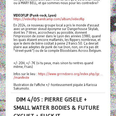
ou à MARY BELL, et qui sommes-nous pour les contredire?
VIDEOFLIP (Punk-rock, Lyon)
https://videoflip.bandcamp.com/album/videoflip
En 2024, ce nouveau groupe local a pris le monde d'assaut
avec un premier skeud éponyme sur Dangerhouse Skylab,
dont les 7 titres, accrocheurs au possible, donnent
l'impression de zoner dans le Lyon des années 1980, quand
les quais étaient encore malfamés, les flippers nombreux, et
que le demi de bière coûtait à peine 2 francs 50. Ça devrait
plaire aux adeptes de punk de rue (non, non, on n'a pas dit
"street-punk") ou de la compile Bloodstains Across Belgium.
+/- 20H, +/- 7€ (si tu peux, mais sinon tu rentres quand
même, t'sais)
Infos sur le lieu :
https://www.grrrndzero.org/index.php/gz ...
/manifeste
Illustration de l'affiche +/- honteusement piquée à Karissa
Sakumoto.
DIM 4/05 : PIERRE GISELE +
SMALL WATER BODIES & FUTURE