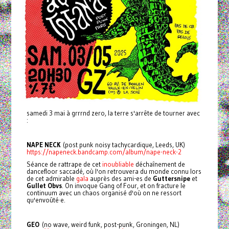
samedi 3 mai à grrrnd zero, la terre s'arrête de tourner avec
:
NAPE NECK
(post punk noisy tachycardique, Leeds, UK)
https://napeneck.bandcamp.com/album/nape-neck-2
Séance de rattrape de cet
inoubliable
déchaînement de
dancefloor saccadé, où l'on retrouvera du monde connu lors
de cet admirable
gala
auprès des ami-es de
Guttersnipe
et
Gullet Obvs
. On invoque Gang of Four, et on fracture le
continuum avec un chaos organisé d'où on ne ressort
qu'envoûté·e.
GEO
(no wave, weird funk, post-punk, Groningen, NL)