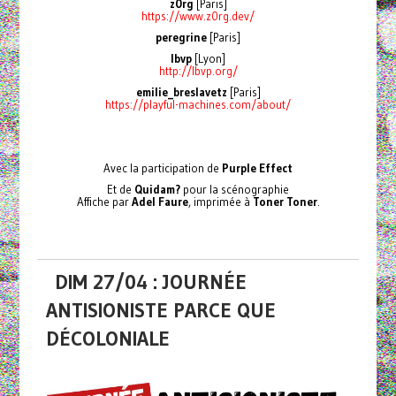
z0rg
[Paris]
https://www.z0rg.dev/
peregrine
[Paris]
lbvp
[Lyon]
http://lbvp.org/
emilie_breslavetz
[Paris]
https://playful-machines.com/about/
Avec la participation de
Purple Effect
Et de
Quidam?
pour la scénographie
Affiche par
Adel Faure
, imprimée à
Toner Toner
.
DIM 27/04 : JOURNÉE
ANTISIONISTE PARCE QUE
DÉCOLONIALE