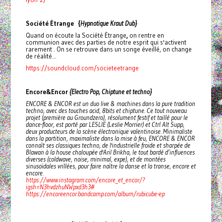
Société Étrange {
Hypnotique Kraut Dub}
Quand on écoute la Société Étrange
,
on rentre en
communion avec des parties de notre esprit qui s'activent
rarement . On se retrouve dans un songe éveillé, on change
de réalité...
https://soundcloud.com/societeetrange
Encore&Encor
{Electro Pop, Chiptune et techno}
ENCORE & ENCOR est un duo live & machines dans la pure tradition
techno, avec des touches acid, 8bits et chiptune. Ce tout nouveau
projet (première au Groundzero), résolument festif et taillé pour le
dance-floor, est porté par LESLIE (Leslie Morrier) et Ctrl Alt Supp,
deux producteurs de la scène électronique valentinoise. Minimaliste
dans la partition, maximaliste dans la mise à feu, ENCORE & ENCOR
connaît ses classiques techno, de l'industrielle froide et sharpée de
Blawan à la house chaloupée d'Aril Brikha, le tout bardé d’influences
diverses (coldwave, noise, minimal, expe), et de montées
sinusoïdales vrillées, pour faire naître la danse et la transe, encore et
encore.
https://www.instagram.com/encore_et_encor/?
igsh=N3hvdzhuNWpxd3h3#
https://encoreencor.bandcamp.com/album/rubicube-ep