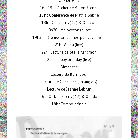
lae-héro•ïne
16h-19h : Atelier de Beton Roman
17h : Conférence de Mathis Sabrié
18h : Diffusion 乃٥乃 & Ougdol
18h30 : Melocoton (dj set)
19h30 : Discussion animée par David Bola
21h : Anina (live)
22h : Lecture de Stella Kerdraon
23h : happy birthday (live)
Dimanche
Lecture de Burn-août
Lecture de Corecore (en anglais)
Lecture de Jeanne Lebrun
16h30 : Diffusion 乃٥乃 & Ougdol
18h : Tombola finale