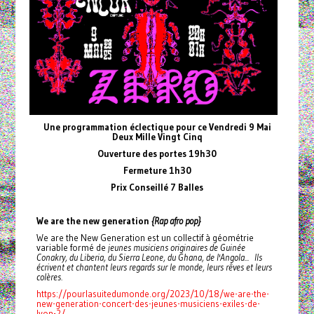
Une programmation éclectique pour ce Vendredi 9 Mai
Deux Mille Vingt Cinq
Ouverture des portes 19h30
Fermeture 1h30
Prix Conseillé 7 Balles
We are the new generation
{Rap afro pop}
We are the New Generation est un collectif à géométrie
variable formé de
jeunes musiciens originaires de Guinée
Conakry, du Liberia, du Sierra Leone, du Ghana, de l'Angola... Ils
écrivent et chantent leurs regards sur le monde, leurs rêves et leurs
colères.
https://pourlasuitedumonde.org/2023/10/18/we-are-the-
new-generation-concert-des-jeunes-musiciens-exiles-de-
lyon-2/