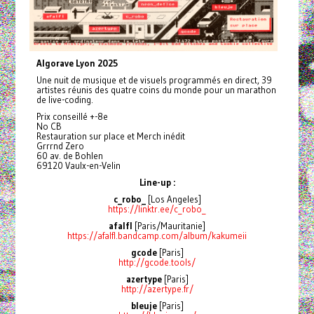
Algorave Lyon 2025
Une nuit de musique et de visuels programmés en direct, 39
artistes réunis des quatre coins du monde pour un marathon
de live-coding.
Prix conseillé +-8e
No CB
Restauration sur place et Merch inédit
Grrrnd Zero
60 av. de Bohlen
69120 Vaulx-en-Velin
Line-up :
c_robo_
[Los Angeles]
https://linktr.ee/c_robo_
afalfl
[Paris/Mauritanie]
https://afalfl.bandcamp.com/album/kakumeii
gcode
[Paris]
http://gcode.tools/
azertype
[Paris]
http://azertype.fr/
bleuje
[Paris]