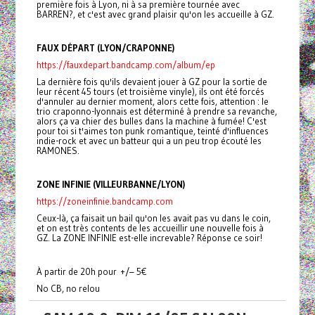
première fois à Lyon, ni à sa première tournée avec
BARREN?, et c'est avec grand plaisir qu'on les accueille à GZ.
FAUX DÉPART (LYON/CRAPONNE)
https://fauxdepart.bandcamp.com/album/ep
La dernière fois qu'ils devaient jouer à GZ pour la sortie de
leur récent 45 tours (et troisième vinyle), ils ont été forcés
d'annuler au dernier moment, alors cette fois, attention : le
trio craponno-lyonnais est déterminé à prendre sa revanche,
alors ça va chier des bulles dans la machine à fumée! C'est
pour toi si t'aimes ton punk romantique, teinté d'influences
indie-rock et avec un batteur qui a un peu trop écouté les
RAMONES.
ZONE INFINIE (VILLEURBANNE/LYON)
https://zoneinfinie.bandcamp.com
Ceux-là, ça faisait un bail qu'on les avait pas vu dans le coin,
et on est très contents de les accueillir une nouvelle fois à
GZ. La ZONE INFINIE est-elle increvable? Réponse ce soir!
À partir de 20h pour +/– 5€
No CB, no relou