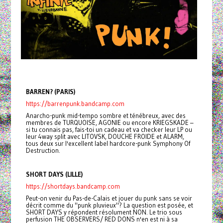
BARREN? (PARIS)
https://barrenpunk.bandcamp.com
Anarcho-punk mid-tempo sombre et ténébreux, avec des
membres de TURQUOISE, AGONIE ou encore KRIEGSKADE –
si tu connais pas, fais-toi un cadeau et va checker leur LP ou
leur 4way split avec LITOVSK, DOUCHE FROIDE et ALARM,
tous deux sur l'excellent label hardcore-punk Symphony Of
Destruction.
SHORT DAYS (LILLE)
https://shortdays.bandcamp.com
Peut-on venir du Pas-de-Calais et jouer du punk sans se voir
décrit comme du "punk pluvieux"? La question est posée, et
SHORT DAYS y répondent résolument NON. Le trio sous
perfusion THE OBSERVERS/ RED DONS n'en est ni à sa