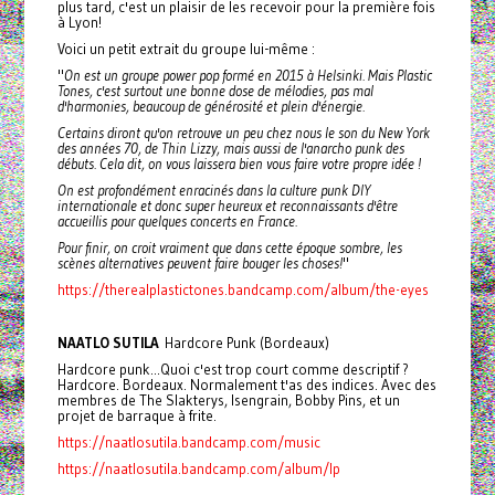
plus tard, c'est un plaisir de les recevoir pour la première fois
à Lyon!
Voici un petit extrait du groupe lui-même :
"
On est un groupe power pop formé en 2015 à Helsinki. Mais Plastic
Tones, c'est surtout une bonne dose de mélodies, pas mal
d'harmonies, beaucoup de générosité et plein d'énergie.
Certains diront qu'on retrouve un peu chez nous le son du New York
des années 70, de Thin Lizzy, mais aussi de l'anarcho punk des
débuts. Cela dit, on vous laissera bien vous faire votre propre idée !
On est profondément enracinés dans la culture punk DIY
internationale et donc super heureux et reconnaissants d'être
accueillis pour quelques concerts en France.
Pour finir, on croit vraiment que dans cette époque sombre, les
scènes alternatives peuvent faire bouger les choses!
"
https://therealplastictones.bandcamp.com/album/the-eyes
NAATLO SUTILA
Hardcore Punk (Bordeaux)
Hardcore punk...Quoi c'est trop court comme descriptif ?
Hardcore. Bordeaux. Normalement t'as des indices. Avec des
membres de The Slakterys, Isengrain, Bobby Pins, et un
projet de barraque à frite.
https://naatlosutila.bandcamp.com/music
https://naatlosutila.bandcamp.com/album/lp