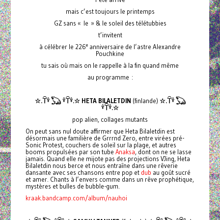
mais c’est toujours le printemps
GZ sans « le » & le soleil des télétubbies
t’invitent
e
à célébrer le 226
anniversaire de l’astre Alexandre
Pouchkine
tu sais où mais on le rappelle à la fin quand même
au programme :
☆.𓋼𓍊 𓆏 𓍊𓋼𓍊.☆ HETA BILALETDIN
(finlande)
☆.𓋼𓍊 𓆏
𓍊𓋼𓍊.☆
pop alien, collages mutants
On peut sans nul doute affirmer que Heta Bilaletdin est
désormais une familière de Grrrnd Zero, entre virées pré-
Sonic Protest, couchers de soleil sur la plage, et autres
booms propulsées par son tube
Anaksa
, dont on ne se lasse
jamais. Quand elle ne mijote pas des projections VJing, Heta
Bilaletdin nous berce et nous entraîne dans une rêverie
dansante avec ses chansons entre pop et
dub
au goût sucré
et amer. Chants à l’envers comme dans un rêve prophétique,
mystères et bulles de bubble-gum.
kraak.bandcamp.com/album/nauhoi