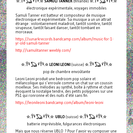
☆.𓋼𓍊 𓆏 𓍊𓋼𓍊.☆
SAMULI TANNER
(finlande)
☆.𓋼𓍊 𓆏 𓍊𓋼𓍊.☆
électronique expérimentale, voyages immobiles
Samuli Tanner est batteur et compositeur de musique
électronique et expérimentale. Sa musique a un un attrait
étrange : volontairement maladroit, tantôt sombre, tantôt
sirupeuse, tantôt faisant danser, tantôt tombant en
morceaux.
https://sunarkrecords.bandcamp.com/album/music-for-1-
yr-old-samuli-tanner
http://samulitanner.weebly.com/
☆.𓋼𓍊 𓆏 𓍊𓋼𓍊.☆
LEONI LEONI
(suisse)
☆.𓋼𓍊 𓆏 𓍊𓋼𓍊.☆
pop de chambre envoûtante
Leoni Leoni produit une bedroom pop solaire et
mélancolique qui s’enroule comme un chat sur un coussin
moelleux. Ses mélodies au synthé, boîte à rythme et chant
évoquent la nostalgie tendre, des petits polygones sur une
PS1 qui ronronne et des nuits d’été sans fin.
https://leonileoni.bandcamp.com/album/leoni-leoni
☆.𓋼𓍊 𓆏 𓍊𓋼𓍊.☆
UBLO
(suisse)
☆.𓋼𓍊 𓆏 𓍊𓋼𓍊.☆
batterie imprévisible, fulgurances électroniques
Mais que nous réserve UBLO ? Pour l’avoir vu composer une