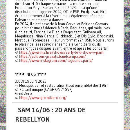
direct sur NTS chaque semaine. Il a monté son label
Fondation Petya Sasser Rike en 2023, ainsi qu’une
distribution en ligne en 2024, Office PSR. En dj, il sait être
érudit et amener à la rêverie mais également dégainer
l’absurde et amener à danser.
En 2024, il s’est associé à Jean Carval et Éditions Gravats
pour initier une résidence à Paris, Raguènes, qui mêle lives
(Unglee Izi, Terrine, Le Diable Dégoutant, Guilhem All,
Mégabasse, Nina Garcia, Slickback…) et DJs (Lyio, Brodinski,
Mystique, Promesses…) sur un format 22h-05h. Nous aurons
le plaisir de les recevoir ensemble à Grnd Zero ou ils
passeront des disques avant, entre et après les concerts !
➫
https://www.nts.live/shows/early-bird-show-w-pam
➫
https://editions-gravats.bandcamp.com/
➫
https://www.instagram.com/raguenes.paris/
⧩⧩⧩ INFOS ⧩⧩⧩
JEUDI 19 JUIN 2025
⇨ Musique, bar et restauration (tout ensemble) dès 19h !!!
➫ 7€ tarif unique [CASH ONLY SVP]
Grnd Zero
➫
https://www.grrrndzero.org/
SAM 14/06 : 20 ANS DE
REBELLYON