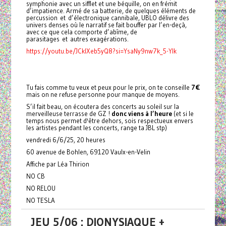
symphonie avec un sifflet et une béquille, on en frémit
d’impatience. Armé de sa batterie, de quelques éléments de
percussion et d’électronique cannibale, UBLO délivre des
univers denses où le narratif se fait bouffer par l’en-deçà,
avec ce que cela comporte d’abîme, de
parasitages et autres exagérations.
https://youtu.be/JCklXeb5yQ8?si=YsaNy9nw7k_5-YIk
Tu fais comme tu veux et peux pour le prix, on te conseille
7€
mais on ne refuse personne pour manque de moyens.
S’il fait beau, on écoutera des concerts au soleil sur la
merveilleuse terrasse de GZ !
donc viens à l’heure
(et si le
temps nous permet d'être dehors, sois respectueux envers
les artistes pendant les concerts, range ta JBL stp)
vendredi 6/6/25, 20 heures
60 avenue de Bohlen, 69120 Vaulx-en-Velin
Affiche par Léa Thirion
NO CB
NO RELOU
NO TESLA
JEU 5/06 : DIONYSIAQUE +