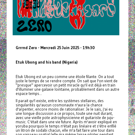
Grrrnd Zero - Mercredi 25 Juin 2025 - 19h30
Etuk Ubong and his band (Nigeria)
Etuk Ubong est un peu comme une étoile filante. On a tout
juste le temps de se rendre compte. On sait que l'on vient de
"presque" apercevoir un petit miracle qu'il est déjà en train
d'illuminer une galaxie lointaine, probablement dans un autre
espace temps...
Il parait qu'l existe, entre les systèmes stellaires, des
singularités qu'aucun cosmonaute n'aura la chance
d'arpenter, encore moins de rationaliser. Je le sais, j'ai eu
une longue discussion a ce propos, toute une nuit durant,
avec une vieille pote astrophysicienne et guitariste de juju-
music. C'était dans une vie future. Après m'avoir expliqué en
yoruba pourquoi le temps n'était pas linéaire et s'étre enfilé
un litron de sodabi chacun, elle m'a fait faire une tour dans
son vaisseau spatial (elle ma même laisse piloter pendant