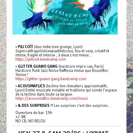
•
PILI COÏT
(duo indie love grunge, Lyon)
Supercalifragislistisexpiadilidociius, fou et sexy, créatif et
intime, fragile et intense ; à deux c'est mieux....
https://pilicoit.bandcamp.com
•
GLITTER GUANO GANG
(hardcore impro sax, Paris)
Hardcore Punk Jazz Noise Rafflesia mieux que Boustiflor.
Stoïve !
https://glitter-guano-gang.bandcamp.com
•
ACOUSMAFLICS
(techno live chevaliers approximatifs,
Lyon) Entité musicale instable et trublione qui sonde l’espace
de la techno dans toute sa largeur.
https://acousmaflics.bandcamp.com/music
•
& DES SURPRISES
!!! Les surprises c'est des surprises...
Ouverture du bar: 19h
+/- 8€
NO CB, NO RELOU