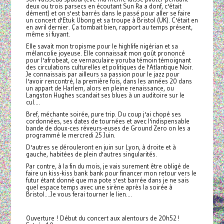
deux ou trois parsecs en écoutant Sun Ra a donf, c'était
dément) et on s'est barrés dans le passé pour aller se faire
un concert d'Etuk Ubong et sa troupe à Bristol (UK). C'était en
en avril dernier. Ça tombait bien, rapport au temps présent,
même si fuyant.
Elle savait mon tropisme pour le highlife nigérian et sa
mélancolie joyeuse. Elle connaissait mon goût prononcé
pour l'afrobeat, ce vernaculaire yoruba témoin témoignant
des circulations culturelles et politiques de l'Atlantique Noir.
Je connaissais par ailleurs sa passion pour le jazz pour
l'avoir rencontré, la première fois, dans les années 20 dans
un appart de Harlem, alors en pleine renaissance, ou
Langston Hughes scandait ses blues à un auditoire sur le
cul....
Bref, méchante soirée, pure trip. Du coup j'ai chopé ses
cordonnées, ses dates de tournées et avec l'indispensable
bande de doux-ces réveurs-euses de Ground Zero on les a
programmé le mercredi 25 Juin.
D'autres se dérouleront en juin sur Lyon, à droite et à
gauche, habitées de plein d'autres singularités.
Par contre, à la fin du mois, je vais surement être obligé de
faire un kiss-kiss bank bank pour financer mon retour vers le
futur étant donné que ma pote s'est barrée dans je ne sais
quel espace temps avec une sirène après la soirée à
Bristol....Je vous ferai tourner le lien....
Ouverture ! Début du concert aux alentours de 20h52 !