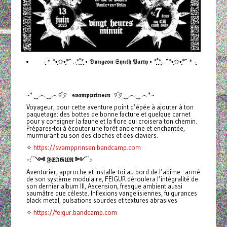
·̩̩̥͙＊*•̩̩͙✩•̩̩͙*˚ .·͙*̩̩͙˚̩̥̩̥*̩̩̥͙ • 𝕯𝖚𝖓𝖌𝖊𝖔𝖓 𝕾𝖞𝖓𝖙𝖍 𝕻𝖆𝖗𝖙𝖞 • *̩̩̥͙˚̩̥̩̥*̩̩͙‧͙ .˚*•̩̩͙✩•̩̩͙*˚＊·̩̩̥͙
~*‿︵‿︵୨˚̣̣̣͙୧ - 𝖘𝖛𝖆𝖒𝖕𝖕𝖗𝖎𝖓𝖘𝖊𝖓- ୨˚̣̣̣͙୧‿︵‿︵*~
Voyageur, pour cette aventure point d’épée à ajouter à ton
paquetage: des bottes de bonne facture et quelque carnet
pour y consigner la faune et la flore qui croisera ton chemin.
Prépares-toi à écouter une forêt ancienne et enchantée,
murmurant au son des cloches et des claviers.
✧
https://svampprinsen.bandcamp.com
··:¨༺ 𝔉𝔈ℑ𝔊𝔘ℜ ༻¨:·
Aventurier, approche et installe-toi au bord de l’abîme : armé
de son système modulaire, FEIGUR déroulera l’intégralité de
son dernier album III, Ascension, fresque ambient aussi
saumâtre que céleste. Inflexions vangelisiennes, fulgurances
black metal, pulsations sourdes et textures abrasives
✧
https://feigur.bandcamp.com