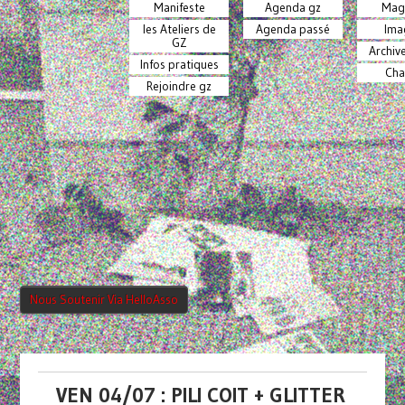
Manifeste
Agenda gz
Mag
les Ateliers de
Agenda passé
Ima
GZ
Archiv
Infos pratiques
Cha
Rejoindre gz
Nous Soutenir Via HelloAsso
VEN 04/07 : PILI COIT + GLITTER