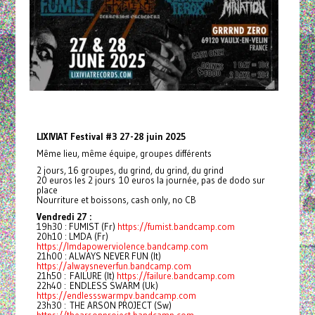
LIXIVIAT Festival #3 27-28 juin 2025
Même lieu, même équipe, groupes différents
2 jours, 16 groupes, du grind, du grind, du grind
20 euros les 2 jours 10 euros la journée, pas de dodo sur
place
Nourriture et boissons, cash only, no CB
Vendredi 27 :
19h30 : FUMIST (Fr)
https://fumist.bandcamp.com
20h10 : LMDA (Fr)
https://lmdapowerviolence.bandcamp.com
21h00 : ALWAYS NEVER FUN (It)
https://alwaysneverfun.bandcamp.com
21h50 : FAILURE (It)
https://failure.bandcamp.com
22h40 : ENDLESS SWARM (Uk)
https://endlessswarmpv.bandcamp.com
23h30 : THE ARSON PROJECT (Sw)