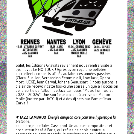
Salut, les Éditions Gravats reviennent nous rendre visite à
Lyon avec Le NO TOUR ! Après avoir reçu une pelletée
d'excellents concerts affiliés au label ces années passées
(Clara! Fusiller, Bernardino Femminielli, Low Jack, Opera
Mort, IUEKE, Jean Carval, Johana Beaussart...) nous aurons le
plaisir de recevoir cette fois-ci une soirée unique à l’occasion
de la sortie de l'album de Jazz Lambaux “Music For Fools :
2022 – 20024″. Une soirée associant à un live de Manoir
Molle (invitée par HATCH) et à des dj sets par Pam et Jean
Carval !
⧩ JAZZ LAMBAUX
Énergie dungeon core pour une hyperpop à la
bretonne.
est le projet de Jules Cassignol. Un auteur-compositeur et
producteur basé à Paris, qui refuse de choisir entre la