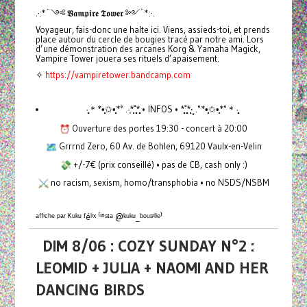
.·:*¨༺ 𝖁𝖆𝖒𝖕𝖎𝖗𝖊 𝕿𝖔𝖜𝖊𝖗 ༻¨*:·.
Voyageur, fais-donc une halte ici. Viens, assieds-toi, et prends
place autour du cercle de bougies tracé par notre ami. Lors
d’une démonstration des arcanes Korg & Yamaha Magick,
Vampire Tower jouera ses rituels d’apaisement.
✧
https://vampiretower.bandcamp.com
·̩̩̥͙＊*•̩̩͙✩•̩̩͙*˚ .·͙*̩̩͙˚̩̥̩̥*̩̩̥͙ • INFOS • *̩̩̥͙˚̩̥̩̥*̩̩͙‧͙ .˚*•̩̩͙✩•̩̩͙*˚＊·̩̩̥͙
Ouverture des portes 19:30 - concert à 20:00
Grrrnd Zero, 60 Av. de Bohlen, 69120 Vaulx-en-Velin
+/-7€ (prix conseillé) • pas de CB, cash only :)
no racism, sexism, homo/transphobia • no NSDS/NSBM
ᵃᶠᶠⁱᶜʰᵉ ᵖᵃʳ ᴷᵘᵏᵘ ᶠéˡⁱˣ ⁽ⁱⁿˢᵗᵃ @ᵏᵘᵏᵘ_ᵇᵒᵘˢⁱˡˡᵉ⁾
DIM 8/06 : COZY SUNDAY N°2 :
LEOMID + JULIA + NAOMI AND HER
DANCING BIRDS