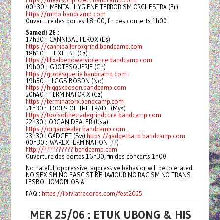
https://thearsonproject.bandcamp.com
00h30 : MENTAL HYGIENE TERRORISM ORCHESTRA (Fr)
https://mhto.bandcamp.com
Ouverture des portes 18h00, fin des concerts 1h00
Samedi 28 :
17h30 : CANNIBAL FEROX (Es)
https://cannibalferoxgrind.bandcamp.com
18h10 : LILIXELBE (Cz)
https://lilixelbepowerviolence.bandcamp.com
19h00 : GROTESQUERIE (Ch)
https://grotesquerie.bandcamp.com
19h50 : HIGGS BOSON (No)
https://higgsxboson.bandcamp.com
20h40 : TERMINATOR X (Cz)
https://terminatorx.bandcamp.com
21h30 : TOOLS OF THE TRADE (Mys)
https://toolsofthetradegrindcore.bandcamp.com
22h30 : ORGAN DEALER (Usa)
https://organdealer.bandcamp.com
23h30 : GADGET (Sw)
https://gadgetband.bandcamp.com
00h30 : WAREXTERMINATION (??)
http://??????????.bandcamp.com
Ouverture des portes 16h30, fin des concerts 1h00
No hateful, oppressive, aggressive behavior will be tolerated
NO SEXISM NO FASCIST BEHAVIOUR NO RACISM NO TRANS-
LESBO-HOMOPHOBIA
FAQ :
https://lixiviatrecords.com/fest2025
MER 25/06 : ETUK UBONG & HIS