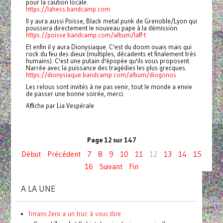
pour la caution locale.
https://lahess.bandcamp.com
Il y aura aussi Poisse, Black metal punk de Grenoble/Lyon qui
poussera directement le nouveau pape à la démission.
https://poisse.bandcamp.com/album/laff-t
Et enfin il y aura Dionysiaque. C'est du doom ouais mais qui
rock du feu des dieux (multiples, décadents et finalement très
humains). C'est une putain d'épopée qu'ils vous proposent.
Narrée avec la puissance des tragédies les plus grecques.
https://dionysiaque.bandcamp.com/album/diogonos
Les relous sont invités à ne pas venir, tout le monde a envie
de passer une bonne soirée, merci.
Affiche par Lia Vespérale
Page 12 sur 147
Début
Précédent
7
8
9
10
11
12
13
14
15
16
Suivant
Fin
A LA UNE
Trrrans Zero a un truc à vous dire