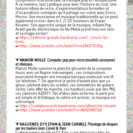
composition instrumentale, la musique pop et l’éthique punk.
À sa manière, Jazz Lambaux joue avec l’histoire du rock. Une
histoire infinie de re/re, d’expérimentations formelles et
d’incarnations scéniques qu’il partage sur scène avec Enora
Morice. Une musicienne en musique traditionnelle qu’on peut
également croiser dans In C // 20 Sonneurs de Erwan
Keravec. Son approche unique de la musique, mêlant Pop,
Avant-garde, électronique où Nu-Metal prend tout son sens
et sa magie en live !
➫
https://editions-gravats.bandcamp.com/.../music-for-
fools...
➫
https://www.youtube.com/watch?v=41RkQ7Di9lg
⧩ MANOIR MOLLE
Computer pop pour micro-tonalités anonymes
et rêveuses.
Manoir Molle savonne la planche glissante de la computer
music avec un flegme mérovingien ; ses compositions
pourraient évoquer une musique baroque jouée par une IA
sur Windows 7. On apprécie le geste d'autant plus que ça
glisse, joliment dans les oreilles, ces simulations de guitare
sèche, sans effet de manche, ces hautbois joués par des PNJ,
ces clavecins AZERTY. Pas d'abus dans la forme, le parti pris
est simple et drôlatique, le calme est princier, la musique est
uchronique.
➫
https://cudighirecords.bandcamp.com/album/int-ressant
➫
https://www.youtube.com/watch?v=AbIQJHND3j0
⧩ RAGUENES DJ'S [PAM & JEAN CARVAL]
Filoutage de disques
par les tauliers Jean Carval & Pam.
Collectionneur érudit et DJ, Pam a une émission radio en