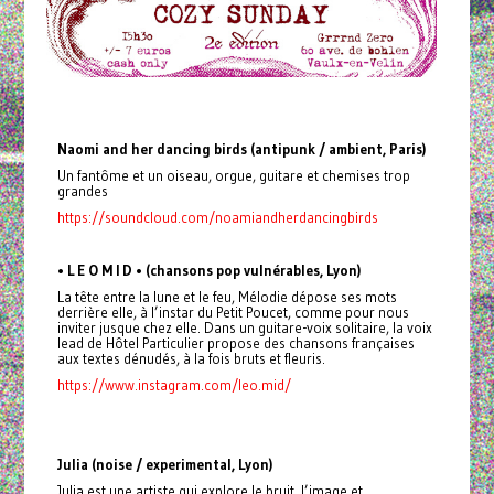
Naomi and her dancing birds (antipunk / ambient, Paris)
Un fantôme et un oiseau, orgue, guitare et chemises trop
grandes
https://soundcloud.com/noamiandherdancingbirds
• L E O M I D • (chansons pop vulnérables, Lyon)
La tête entre la lune et le feu, Mélodie dépose ses mots
derrière elle, à l’instar du Petit Poucet, comme pour nous
inviter jusque chez elle. Dans un guitare-voix solitaire, la voix
lead de Hôtel Particulier propose des chansons françaises
aux textes dénudés, à la fois bruts et fleuris.
https://www.instagram.com/leo.mid/
Julia (noise / experimental, Lyon)
Julia est une artiste qui explore le bruit, l’image et