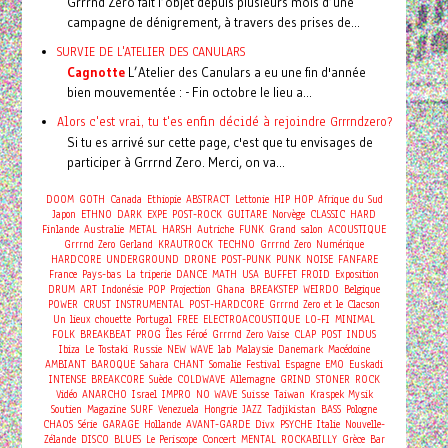
Grrrnd Zero fait l’objet depuis plusieurs mois d’une
campagne de dénigrement, à travers des prises de...
SURVIE DE L'ATELIER DES CANULARS
Cagnotte
L’Atelier des Canulars a eu une fin d'année
bien mouvementée : - Fin octobre le lieu a...
Alors c'est vrai, tu t'es enfin décidé à rejoindre Grrrndzero?
Si tu es arrivé sur cette page, c'est que tu envisages de
participer à Grrrnd Zero. Merci, on va...
DOOM
GOTH
Canada
Ethiopie
ABSTRACT
Lettonie
HIP HOP
Afrique du Sud
Japon
ETHNO
DARK
EXPE
POST-ROCK
GUITARE
Norvège
CLASSIC
HARD
Finlande
Australie
METAL
HARSH
Autriche
FUNK
Grand salon
ACOUSTIQUE
Grrrnd Zero Gerland
KRAUTROCK
TECHNO
Grrrnd Zero
Numérique
HARDCORE
UNDERGROUND
DRONE
POST-PUNK
PUNK
NOISE
FANFARE
France
Pays-bas
La triperie
DANCE
MATH
USA
BUFFET FROID
Exposition
DRUM
ART
Indonésie
POP
Projection
Ghana
BREAKSTEP
WEIRDO
Belgique
POWER
CRUST
INSTRUMENTAL
POST-HARDCORE
Grrrnd Zero et le Clacson
Un lieux chouette
Portugal
FREE
ELECTROACOUSTIQUE
LO-FI
MINIMAL
FOLK
BREAKBEAT
PROG
Îles Féroé
Grrrnd Zero Vaise
CLAP
POST
INDUS
Ibiza
Le Tostaki
Russie
NEW WAVE
lab
Malaysie
Danemark
Macédoine
AMBIANT
BAROQUE
Sahara
CHANT
Somalie
Festival
Espagne
EMO
Euskadi
INTENSE
BREAKCORE
Suède
COLDWAVE
Allemagne
GRIND
STONER
ROCK
Vidéo
ANARCHO
Israel
IMPRO
NO WAVE
Suisse
Taiwan
Kraspek Mysik
Soutien
Magazine
SURF
Venezuela
Hongrie
JAZZ
Tadjikistan
BASS
Pologne
CHAOS
Série
GARAGE
Hollande
AVANT-GARDE
Divx
PSYCHE
Italie
Nouvelle-
Concert
Zélande
DISCO
BLUES
Le Periscope
MENTAL
ROCKABILLY
Grèce
Bar