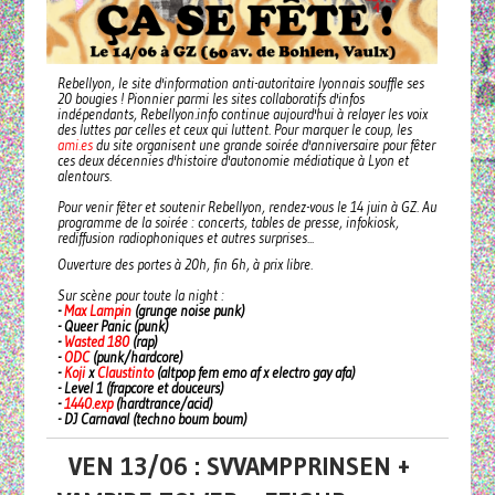
Rebellyon, le site d'information anti-autoritaire lyonnais souffle ses
20 bougies ! Pionnier parmi les sites collaboratifs d'infos
indépendants, Rebellyon.info continue aujourd'hui à relayer les voix
des luttes par celles et ceux qui luttent. Pour marquer le coup, les
ami.es
du site organisent une grande soirée d'anniversaire pour fêter
ces deux décennies d'histoire d'autonomie médiatique à Lyon et
alentours.
Pour venir fêter et soutenir Rebellyon, rendez-vous le 14 juin à GZ. Au
programme de la soirée : concerts, tables de presse, infokiosk,
rediffusion radiophoniques et autres surprises...
Ouverture des portes à 20h, fin 6h, à prix libre.
Sur scène pour toute la night :
-
Max Lampin
(grunge noise punk)
- Queer Panic (punk)
-
Wasted 180
(rap)
-
ODC
(punk/hardcore)
-
Koji
x
Claustinto
(altpop fem emo af x electro gay afa)
- Level 1 (frapcore et douceurs)
-
1440.exp
(hardtrance/acid)
- DJ Carnaval (techno boum boum)
VEN 13/06 : SVVAMPPRINSEN +