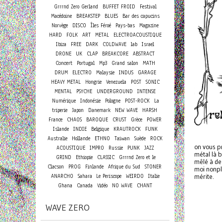
Grrrnd Zero Gerland
BUFFET FROID
Festival
Macédoine
BREAKSTEP
BLUES
Bar des capucins
Norvège
DISCO
Îles Féroé
Pays-bas
Magazine
HARD
FOLK
ART
METAL
ELECTROACOUSTIQUE
Ibiza
FREE
DARK
COLDWAVE
lab
Israel
DRONE
UK
CLAP
BREAKCORE
ABSTRACT
Concert
Portugal
Mp3
Grand salon
MATH
DRUM
ELECTRO
Malaysie
INDUS
GARAGE
HEAVY METAL
Hongrie
Venezuela
POST
SONIC
MENTAL
PSYCHE
UNDERGROUND
INTENSE
Numérique
Indonésie
Pologne
POST-ROCK
La
triperie
Japon
Danemark
NEW WAVE
HARSH
France
CHAOS
BAROQUE
CRUST
Grèce
POWER
Islande
INDIE
Belgique
KRAUTROCK
FUNK
Australie
Hollande
ETHNO
Taiwan
Suède
ROCK
on vous 
ACOUSTIQUE
IMPRO
Russie
PUNK
JAZZ
métal là b
GRIND
Ethiopie
CLASSIC
Grrrnd Zero et le
mêlé à de 
Clacson
PROG
Finlande
Afrique du Sud
STONER
moi nonplu
ANARCHO
Sahara
Le Periscope
WEIRDO
Italie
mérite.
Ghana
Canada
Vidéo
NO WAVE
CHANT
WAVE ZERO