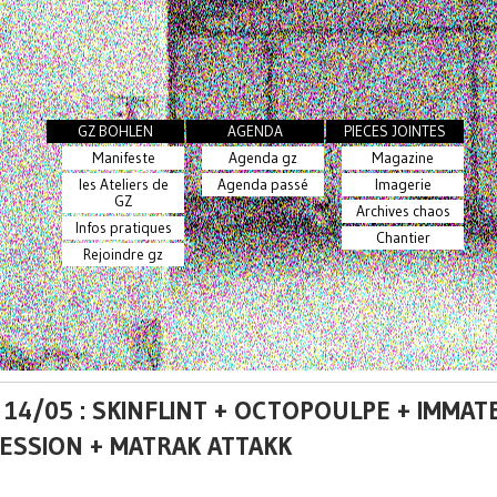
GZ BOHLEN
AGENDA
PIECES JOINTES
Manifeste
Agenda gz
Magazine
les Ateliers de
Agenda passé
Imagerie
GZ
Archives chaos
Infos pratiques
Chantier
Rejoindre gz
 14/05 : SKINFLINT + OCTOPOULPE + IMMAT
ESSION + MATRAK ATTAKK