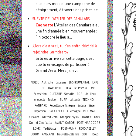
plusieurs mois d’une campagne de
dénigrement, à travers des prises de...
SURVIE DE L'ATELIER DES CANULARS
Cagnotte
L’Atelier des Canulars a eu
une fin d'année bien mouvementée : -
Fin octobre le lieu a...
Alors c'est vrai, tu t'es enfin décidé à
rejoindre Grrrndzero?
Si tu es arrivé sur cette page, c'est
que tu envisages de participer à
Grrrnd Zero. Merci, on va...
NOISE
Autriche
Espagne
INSTRUMENTAL
EXPE
HIP HOP
HARDCORE
USA
Le Tostaki
EMO
Exposition
GUITARE
Somalie
POP
Un lieux
chouette
Soutien
SURF
Lettonie
TECHNO
FANFARE
République Tchèque
Suisse
Série
Projection
BREAKBEAT
Allemagne
MINIMAL
Euskadi
Grrrnd Zero
Kraspek Mysik
DANCE
Divx
Grrrnd Zero Vaise
AVANT-GARDE
POST-HARDCORE
LO-FI
Tadjikistan
POST-PUNK
ROCKABILLY
DOOM
AMBIANT
Nouvelle-Zélande
GOTH
BASS