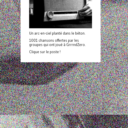
Un arc-en-ciel planté dans le béton.
1001 chansons offertes par les
groupes qui ont joué à GrrrndZero.
Clique sur le poste !