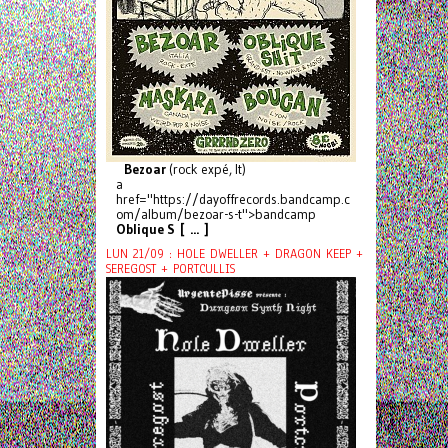
Bezoar
(rock expé, It)
a
href="https://dayoffrecords.bandcamp.c
om/album/bezoar-s-t">bandcamp
Oblique S [ ... ]
LUN 21/09 : HOLE DWELLER + DRAGON KEEP +
SEREGOST + PORTCULLIS