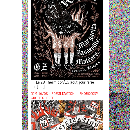
Le 28 Thermidor/15 août, jour férié
s [ ... ]
DIM 16/08 : FOSSILIZATION + PHOBOCOSM +
GROTESQUERIE