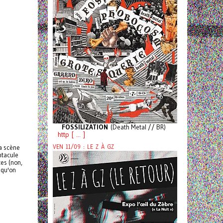
FOSSILIZATION
(Death Metal // BR)
http [ ... ]
VEN 11/09 : LE Z À GZ
a scène
ntacule
es (non,
 qu'on