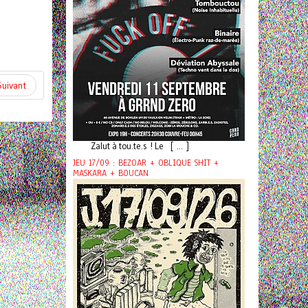
Suivant
Zalut à tou.te.s ! Le [ ... ]
JEU 17/09 : BEZOAR + OBLIQUE SHIT +
MASKARA + BOUCAN