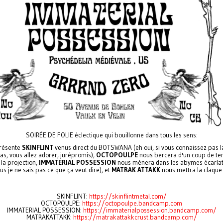
SOIRÉE DE FOLIE éclectique qui bouillonne dans tous les sens:
présente
SKINFLINT
venus direct du BOTSWANA (eh oui, si vous connaissez pas l
as, vous allez adorer, jurépromis),
OCTOPOULPE
nous bercera d'un coup de te
la projection,
IMMATERIAL POSSESSION
nous mènera dans les abymes écarlat
s je ne sais pas ce que ça veut dire), et
MATRAK ATTAKK
nous mettra la claque
SKINFLINT:
https://skinflintmetal.com/
OCTOPOULPE:
https://octopoulpe.bandcamp.com
IMMATERIAL POSSESSION:
https://immaterialpossession.bandcamp.com/
MATRAKATTAKK:
https://matrakattakkcrust.bandcamp.com/