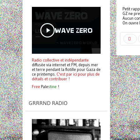
Petit rap
GZ ne pre
Aucun com
On ouvre 
Radio collective et indépendante
diffusée via internet et FM, depuis mer
et terre pendant la flotille pour Gaza de
ce printemps.
C'est par ici pour plus de
détails et contribuer !
Free
Pale
stine
!
GRRRND RADIO