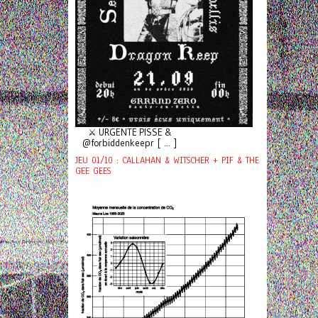
⚔️ URGENTE PISSE &
@forbiddenkeepr [ ... ]
JEU 01/10 : CALLAHAN & WITSCHER + PIF & THE
GEE GEES