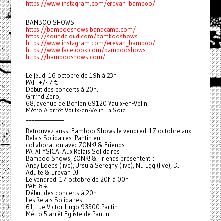
https://www.instagram.com/erevan_bamboo/
BAMBOO SHOWS :
https://bambooshows.bandcamp.com/
https://soundcloud.com/bambooshows
https://www.instagram.com/erevan_bamboo/
https://www.facebook.com/bambooshows
https://bambooshows.com/
Le jeudi 16 octobre de 19h à 23h
PAF: +/- 7 €
Début des concerts à 20h.
Grrrnd Zero,
68, avenue de Bohlen 69120 Vaulx-en-Velin
Métro A arrêt Vaulx-en-Velin La Soie
_____________
Retrouvez aussi Bamboo Shows le vendredi 17 octobre aux
Relais Solidaires (Pantin en
collaboration avec ZONK! & Friends.
PATAFYSICA! Aux Relais Solidaires
Bamboo Shows, ZONK! & Friends présentent :
Andy Loebs (live), Ursula Sereghy (live), Nu Egg (live), DJ
Adulte & Erevan DJ.
Le vendredi 17 octobre de 20h à 00h
PAF: 8 €
Début des concerts à 20h.
Les Relais Solidaires
61, rue Victor Hugo 93500 Pantin
Métro 5 arrêt Egliste de Pantin