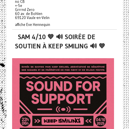
no CB
+-5e
Grrrnd Zero
60 av. de Bohlen
69120 Vaulx-en-Velin
affiche Eve Hennequin
SAM 4/10 💙 🔊 SOIRÉE DE
SOUTIEN À KEEP SMILING 🔊 💙