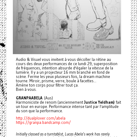
Audio & Visuel vous invitent à vous décoller la rétine au
cours des deux performances de ce lundi 29, superposition
de fréquences, intention absurde d'égaler la vitesse de la
lumière. Il y a un projecteur 16 mm branché en fond de
scène. Ferme les yeux plusieurs fois, la dream machine
tourne. Miroir, prisme, verre, boule à facettes...
Amène ton corps pour filtrer tout ça.
Bien à vous.
GRANPAABELA
(Aus)
Harmoniciste de renom (anciennement
Justice Yeldham)
fait
un tour en europe. Performance intense tant par l'amplitude
du son que la performance.
http://dualplover.com/abela
https://granpa.bandcamp.com/
Initially classed as a turntablist, Lucas Abela’s work has rarely