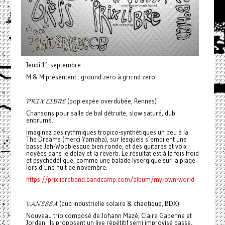
Jeudi 11 septembre
M & M présentent : ground zero à grrrnd zero
𝓟𝓡𝓘𝓧 𝓛𝓘𝓑𝓡𝓔 (pop expée overdubée, Rennes)
Chansons pour salle de bal détruite, slow saturé, dub
enbrumé.
Imaginez des rythmiques tropico-synthétiques un peu à la
The Dreams (merci Yamaha), sur lesquels s’empilent une
basse Jah-Wobblesque bien ronde, et des guitares et voix
noyées dans le delay et la reverb. Le résultat est à la fois froid
et psychédélique, comme une balade lysergique sur la plage
lors d’une nuit de novembre.
https://prixlibreband.bandcamp.com/album/my-own-world
𝓥𝓐𝓝𝓔𝓢𝓢𝓐 (dub industrielle solaire & chaotique, BDX)
Nouveau trio composé de Johann Mazé, Claire Gapenne et
Jordan. Ils proposent un live répétitif semi improvisé basse,