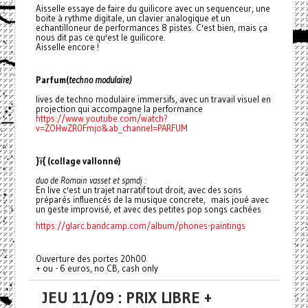
Aisselle essaye de faire du guilicore avec un sequenceur, une
boite à rythme digitale, un clavier analogique et un
echantilloneur de performances 8 pistes. C'est bien, mais ça
nous dit pas ce qu'est le guilicore.
Aisselle encore !
Parfum(
techno modulaire)
lives de techno modulaire immersifs, avec un travail visuel en
projection qui accompagne la performance
https://www.youtube.com/watch?
v=ZOHwZR0Fmjo&ab_channel=PARFUM
}ï{ (collage vallonné)
duo de Romain vasset et spmdj :
En live c'est un trajet narratif tout droit, avec des sons
préparés influencés de la musique concrete, mais joué avec
un geste improvisé, et avec des petites pop songs cachées
https://glarc.bandcamp.com/album/phones-paintings
Ouverture des portes 20h00
+ ou - 6 euros, no CB, cash only
JEU 11/09 : PRIX LIBRE +