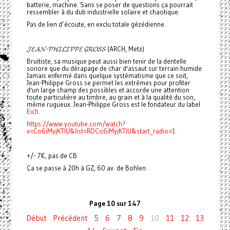
batterie, machine. Sans se poser de questions ça pourrait
ressembler à du dub industrielle solaire et chaotique.
Pas de lien d’écoute, en exclu totale gézédienne.
𝓙𝓔𝓐𝓝-𝓟𝓗𝓘𝓛𝓘𝓟𝓟𝓔 𝓖𝓡𝓞𝓢𝓢 (ARCH, Metz)
Bruitiste, sa musique peut aussi bien tenir de la dentelle
sonore que du dérapage de char d'assaut sur terrain humide.
Jamais enfermé dans quelque systématisme que ce soit,
Jean-Philippe Gross se permet les extrêmes pour profiter
d'un large champ des possibles et accorde une attention
toute particulière au timbre, au grain et à la qualité du son,
même rugueux. Jean-Philippe Gross est le fondateur du label
Eich
.
https://www.youtube.com/watch?
v=Co6iMyjKTlU&list=RDCo6iMyjKTlU&start_radio=1
+/- 7€, pas de CB
Ça se passe à 20h à GZ, 60 av. de Bohlen.
Page 10 sur 147
Début
Précédent
5
6
7
8
9
10
11
12
13