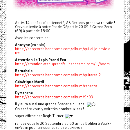
Après 14 années d’ancienneté, AB Records prend sa retraite !
On vous invite à notre Pot de Départ le 20.09 à Grrrnd Zero
(69) à partir de 18:00
Avec les concerts de :
Anotyne
(en solo)
https://abrecords.bandcamp.com/album/qui-ai-je-envie-d-
tre
Attention Le Tapis Prend Feu
https://attentionletapisprendfeu.bandcamp.com/.../boom...
Barnabaie
https://abrecords.bandcamp.com/album/guitares-2
Générique Mardi
https://abrecords.bandcamp.com/album/rebecca
Dymanche
https://abrecords.bandcamp.com/album/9h03
Il y aura aussi une grande Braderie du label
On espère vous y voir très nombreux-ses !
super affiche par Regis Turner
rendez-vous le 20 Septembre au 60 av. de Bohlen à Vaulx-
en-Velin pour trinquer et se dire au-revoir