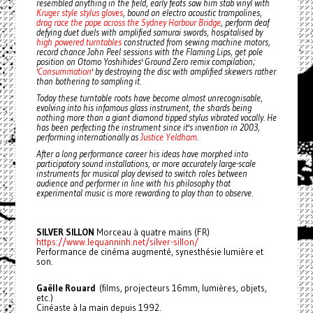
resembled anything in the field, early feats saw him stab vinyl with
Kruger style stylus gloves
, bound on electro acoustic trampolines,
drag race the pope across the Sydney Harbour Bridge
, perform deaf
defying duet duels with amplified samurai swords, hospitalised by
high powered turntables
constructed from sewing machine motors,
record chance John Peel sessions with the Flaming Lips, get pole
position on Otomo Yoshihides' Ground Zero remix compilation;
'Consummation
' by destroying the disc with amplified skewers rather
than bothering to sampling it.
Today these turntable roots have become almost unrecognisable,
evolving into his infamous glass instrument, the shards being
nothing more than a giant diamond tipped stylus vibrated vocally. He
has been perfecting the instrument since it's invention in 2003,
performing internationally as
Justice Yeldham
.
After a long performance career his ideas have morphed into
participatory sound installations, or more accurately large-scale
instruments for musical play devised to switch roles between
audience and performer in line with his philosophy that
experimental music is more rewarding to play than to observe.
SILVER SILLON
Morceau à quatre mains (FR)
https://www.lequanninh.net/silver-sillon/
Performance de cinéma augmenté, synesthésie lumière et
son.
Gaëlle Rouard
(films, projecteurs 16mm, lumières, objets,
etc.)
Cinéaste à la main depuis 1992.