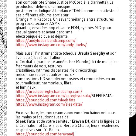
son compatriote Shane Justice McCord à la clarinette). Le
producteur délivre une musique
post-internet ludique à tendance TDAH, comme en attestent
ses différents albums sortis sur
Orange Milk Records. Un savant mélange entre structures
prog rock, textures ASMR
gluantes, envolées pop et satire EDM, synthés MIDI pour
casual gamers et avant-gardisme
électronique épique et déjanté.
https://andyloebs.bandcamp.com/
https://www.instagram.com/andy_loebs/
Mais aussi, l’instrumentiste tchèque
Ursula Sereghy
et son
live feutré, basé sur l’album
« Cordial » (paru cette année chez Mondoj). Ici de multiples
fragments de voix, textures
cristallines, rythmes disparates, field recordings
méconnaissables et autres micro-
compositions HD sont décomposées et remodelées en un
tout malicieux, harmonieux, libre
et lumineux.
https://ursulasereghy.bandcamp.com/
https://www.instagram.com/sereghyursula/
SLEEK FATA :
https://soundcloud.com/sleek-fata
https://www.instagram.com/sleekfata/
En ouverture, les morceaux vaporeux s’enchaineront sous
les mains précautionneuses de
Sleek Fata
et de votre serviteur
Erevan DJ
, dans la lignée de
« Cremation of Care » et « Herbe à Chat », leurs résidences
respectives sur LYL Radio.
https://soundcloud.com/erevandj