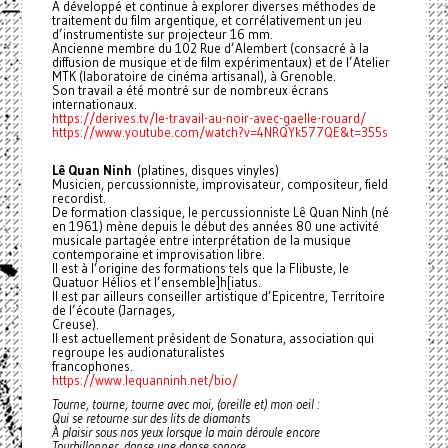
A développé et continue à explorer diverses méthodes de
traitement du film argentique, et corrélativement un jeu
d’instrumentiste sur projecteur 16 mm.
Ancienne membre du 102 Rue d’Alembert (consacré à la
diffusion de musique et de film expérimentaux) et de l’Atelier
MTK (laboratoire de cinéma artisanal), à Grenoble.
Son travail a été montré sur de nombreux écrans
internationaux.
https://derives.tv/le-travail-au-noir-avec-gaelle-rouard/
https://www.youtube.com/watch?v=4NRQYk577QE&t=355s
Lê Quan Ninh
(platines, disques vinyles)
Musicien, percussionniste, improvisateur, compositeur, field
recordist.
De formation classique, le percussionniste Lê Quan Ninh (né
en 1961) mène depuis le début des années 80 une activité
musicale partagée entre interprétation de la musique
contemporaine et improvisation libre.
Il est à l’origine des formations tels que la Flibuste, le
Quatuor Hélios et l’ensemble]h[iatus.
Il est par ailleurs conseiller artistique d’Epicentre, Territoire
de l’écoute (Jarnages,
Creuse).
Il est actuellement président de Sonatura, association qui
regroupe les audionaturalistes
francophones.
https://www.lequanninh.net/bio/
Tourne, tourne, tourne avec moi, (oreille et) mon oeil :
Qui se retourne sur des lits de diamants
À plaisir sous nos yeux lorsque la main déroule encore
Tourbillonner, danse une danse sonore,