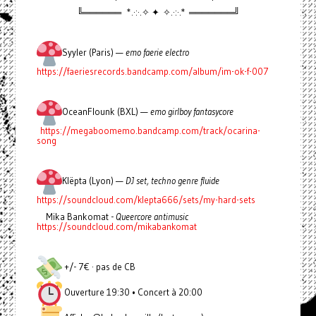
╚══════ *.·:·.✧ ✦ ✧.·:·.* ═══════╝
Syyler (Paris) —
emo faerie electro
https://faeriesrecords.bandcamp.com/album/im-ok-f-007
OceanFlounk (BXL) —
emo girlboy fantasycore
https://megaboomemo.bandcamp.com/track/ocarina-
song
Klëpta (Lyon) —
DJ set, techno genre fluide
https://soundcloud.com/klepta666/sets/my-hard-sets
Mika Bankomat -
Queercore antimusic
https://soundcloud.com/mikabankomat
+/- 7€ · pas de CB
Ouverture 19:30 • Concert à 20:00