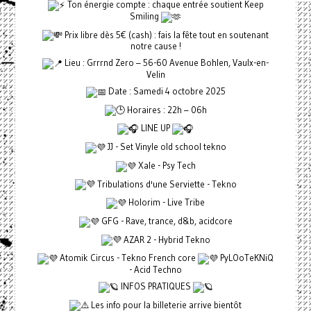
Ton énergie compte : chaque entrée soutient Keep
Smiling
Prix libre dès 5€ (cash) : fais la fête tout en soutenant
notre cause !
Lieu : Grrrnd Zero – 56-60 Avenue Bohlen, Vaulx-en-
Velin
Date : Samedi 4 octobre 2025
Horaires : 22h – 06h
LINE UP
JJ - Set Vinyle old school tekno
Xale - Psy Tech
Tribulations d'une Serviette - Tekno
Holorim - Live Tribe
GFG - Rave, trance, d&b, acidcore
AZAR 2 - Hybrid Tekno
Atomik Circus - Tekno French core
PyLOoTeKNiQ
- Acid Techno
INFOS PRATIQUES
Les info pour la billeterie arrive bientôt