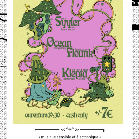
╔════════ ≪ °❈° ≫ ════════╗
• musique sensible et électronique •