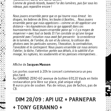
Comme de grands lézards, buvant l’or des lumières, puis fuir sous les
rideaux, puis reparaître encore !
Nous jouons ensemble parce que ce qui tourne nous émeut : les
disques, les bobines de films, les boules à facettes,… Nous jouons
ensemble parce que nous apprécions – comme on dit apprécier une
distance – les équivalences dans ce qui apparaît dans ces
tournoiements. Nous jouons ensemble parce qu’ « il y a moyen de
moyenner » avec tout ce barda. Et l’on constate ce qu’une longue
proximité avec l’intuition nous avait fait pressentir : la co-existence
de la lumière, de l’ombre, du son et du silence, la collision des
photons avec les particules sonores, l’évocation, la contradiction,
l’anecdote et le contrepoint. Nous jouons ensemble car nous aimons
l’atelier, la tâche, l’attention portée aux détails, à la subtilité d’un
mixage, les ruptures, les soudainetés et les paresses intempestives…
Affiche de
Jacques Masson
Les portes ouvrent à 20h le concert commencera un peu
plus tard.
Au GRRRND ZERO-60 avenue de bohlen 69120 Vaulx en Velin
restauration prix libre sur place, plat unique végé.
8 euros prix de soutien. Pas de relous, pas de fachos, pas de
CB.
DIM 28/09 : API UIZ + PARNEPAR
+ TONY GERANNO +