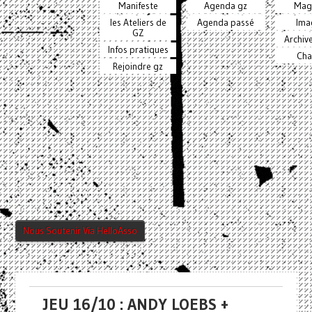
Manifeste
Agenda gz
Mag
les Ateliers de
Agenda passé
Ima
GZ
Archiv
Infos pratiques
Cha
Rejoindre gz
Nous Soutenir Via HelloAsso
JEU 16/10 : ANDY LOEBS +