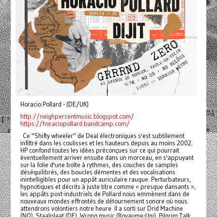
Horacio Pollard - (DE/UK)
http://neighpercentmusic.blogspot.com/
https://horaciopollard.bandcamp.com/
Ce "Shifty wheeler" de Deal électroniques s'est subtilement
infiltré dans les coulisses et les hauteurs depuis au moins 2002.
HP confond toutes les idées préconçues sur ce qui pourrait
éventuellement arriver ensuite dans un morceau, en s'appuyant
sur la folie d'une boîte à rythmes, des couches de samples
déséquilibrés, des boucles démentes et des vocalisations
inintelligibles pour un appât auriculaire rauque. Perturbateurs,
hypnotiques et décrits à juste titre comme « presque dansants »,
les appâts post-industriels de Pollard nous emmènent dans de
nouveaux mondes effrontés de détournement sonore où nous
attendrons volontiers notre heure. Il a sorti sur Drid Machine
(NO), Staalplaat (DE), Wrong music (Royaume-Uni), Pilgrim Talk