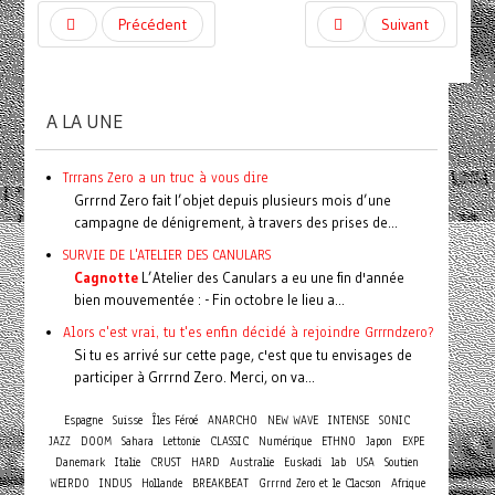
Précédent
Suivant
A LA UNE
Trrrans Zero a un truc à vous dire
Grrrnd Zero fait l’objet depuis plusieurs mois d’une
campagne de dénigrement, à travers des prises de...
SURVIE DE L'ATELIER DES CANULARS
Cagnotte
L’Atelier des Canulars a eu une fin d'année
bien mouvementée : - Fin octobre le lieu a...
Alors c'est vrai, tu t'es enfin décidé à rejoindre Grrrndzero?
Si tu es arrivé sur cette page, c'est que tu envisages de
participer à Grrrnd Zero. Merci, on va...
Espagne
Suisse
Îles Féroé
ANARCHO
NEW WAVE
INTENSE
SONIC
JAZZ
DOOM
Sahara
Lettonie
CLASSIC
Numérique
ETHNO
Japon
EXPE
Danemark
Italie
CRUST
HARD
Australie
Euskadi
lab
USA
Soutien
WEIRDO
INDUS
Hollande
BREAKBEAT
Grrrnd Zero et le Clacson
Afrique