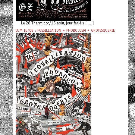
Le 28 Thermidor/15 août, jour férié s [ ... ]
DIM 16/08 : FOSSILIZATION + PHOBOCOSM + GROTESQUERIE