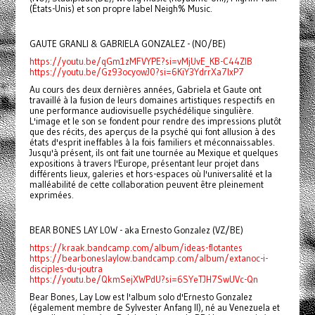
(États-Unis) et son propre label Neigh% Music.
GAUTE GRANLI & GABRIELA GONZALEZ - (NO/BE)
https://youtu.be/qGm1zMFVYPE?si=vMjUvE_KB-C44ZIB
https://youtu.be/Gz93ocyowJ0?si=6KiY3YdrrXa7IxP7
Au cours des deux dernières années, Gabriela et Gaute ont
travaillé à la fusion de leurs domaines artistiques respectifs en
une performance audiovisuelle psychédélique singulière.
L'image et le son se fondent pour rendre des impressions plutôt
que des récits, des aperçus de la psyché qui font allusion à des
états d'esprit ineffables à la fois familiers et méconnaissables.
Jusqu'à présent, ils ont fait une tournée au Mexique et quelques
expositions à travers l'Europe, présentant leur projet dans
différents lieux, galeries et hors-espaces où l'universalité et la
malléabilité de cette collaboration peuvent être pleinement
exprimées.
BEAR BONES LAY LOW - aka Ernesto Gonzalez (VZ/BE)
https://kraak.bandcamp.com/album/ideas-flotantes
https://bearboneslaylow.bandcamp.com/album/extanoc-i-
disciples-du-joutra
https://youtu.be/QkmSejXWPdU?si=6SYeTJH7SwUVc-Qn
Bear Bones, Lay Low est l'album solo d'Ernesto Gonzalez
(également membre de Sylvester Anfang II), né au Venezuela et