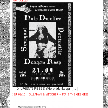
PORTCULLIS
⚔️ URGENTE PISSE & @forbiddenkeepr [ ... ]
JEU 01/10 : CALLAHAN & WITSCHER + PIF & THE GEE GEES