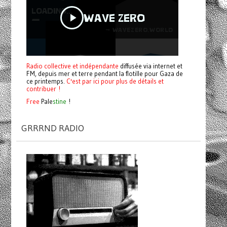
Radio collective et indépendante
diffusée via internet et
FM, depuis mer et terre pendant la flotille pour Gaza de
ce printemps.
C'est par ici pour plus de détails et
contribuer !
Free
Pale
stine
!
GRRRND RADIO