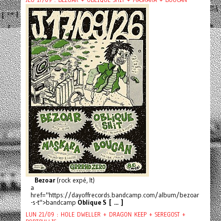
Bezoar
(rock expé, It)
a
href="https://dayoffrecords.bandcamp.com/album/bezoar
-s-t">bandcamp
Oblique S [ ... ]
LUN 21/09 : HOLE DWELLER + DRAGON KEEP + SEREGOST +