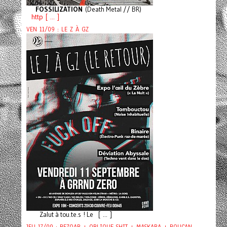
FOSSILIZATION
(Death Metal // BR)
http [ ... ]
VEN 11/09 : LE Z À GZ
Zalut à tou.te.s ! Le [ ... ]
JEU 17/09 : BEZOAR + OBLIQUE SHIT + MASKARA + BOUCAN