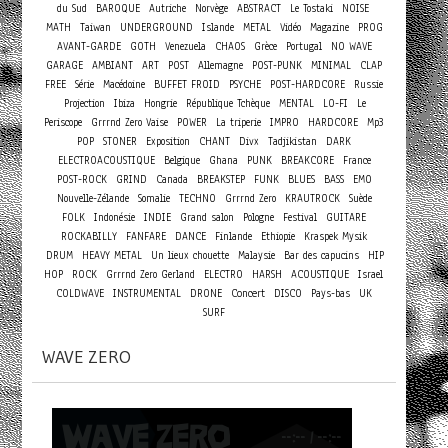
du Sud
BAROQUE
Autriche
Norvège
ABSTRACT
Le Tostaki
NOISE
MATH
Taiwan
UNDERGROUND
Islande
METAL
Vidéo
Magazine
PROG
AVANT-GARDE
GOTH
Venezuela
CHAOS
Grèce
Portugal
NO WAVE
GARAGE
AMBIANT
ART
POST
Allemagne
POST-PUNK
MINIMAL
CLAP
FREE
Série
Macédoine
BUFFET FROID
PSYCHE
POST-HARDCORE
Russie
Projection
Ibiza
Hongrie
République Tchèque
MENTAL
LO-FI
Le
Periscope
Grrrnd Zero Vaise
POWER
La triperie
IMPRO
HARDCORE
Mp3
POP
STONER
Exposition
CHANT
Divx
Tadjikistan
DARK
ELECTROACOUSTIQUE
Belgique
Ghana
PUNK
BREAKCORE
France
POST-ROCK
GRIND
Canada
BREAKSTEP
FUNK
BLUES
BASS
EMO
Nouvelle-Zélande
Somalie
TECHNO
Grrrnd Zero
KRAUTROCK
Suède
FOLK
Indonésie
INDIE
Grand salon
Pologne
Festival
GUITARE
ROCKABILLY
FANFARE
DANCE
Finlande
Ethiopie
Kraspek Mysik
DRUM
HEAVY METAL
Un lieux chouette
Malaysie
Bar des capucins
HIP
HOP
ROCK
Grrrnd Zero Gerland
ELECTRO
HARSH
ACOUSTIQUE
Israel
Concert
COLDWAVE
INSTRUMENTAL
DRONE
DISCO
Pays-bas
UK
SURF
WAVE ZERO