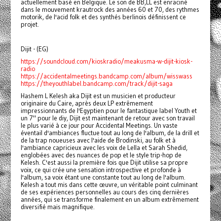
actuellement basé en Belgique. Le son de BB,LL est enraciné
dans le mouvement krautrock des années 60 et 70, des rythmes
motorik, de l'acid folk et des synthés berlinois définissent ce
projet.
Dijit - (EG)
https://soundcloud.com/kioskradio/meakusma-w-dijit-kiosk-
radio
https://accidentalmeetings.bandcamp.com/album/wisswass
https://theyouthlabel.bandcamp.com/track/dijit-saga
Hashem L Kelesh aka Dijit est un musicien et producteur
originaire du Caire, après deux LP extrêmement
impressionnants de l'Egyptien pour le fantastique label Youth et
un 7" pour le diy, Dijit est maintenant de retour avec son travail
le plus varié à ce jour pour Accidental Meetings. Un vaste
éventail d'ambiances fluctue tout au long de l'album, de la drill et
de la trap noueuses avec l'aide de Brodinski, au folk et à
l'ambiance capricieux avec les voix de Lella et Sarah Shedid,
englobées avec des nuances de pop et le style trip-hop de
Kelesh. C'est aussi la première fois que Dijit utilise sa propre
voix, ce qui crée une sensation introspective et profonde à
l'album, sa voix étant une constante tout au long de l'album.
Kelesh a tout mis dans cette œuvre, un véritable point culminant
de ses expériences personnelles au cours des cinq dernières
années, qui se transforme finalement en un album extrêmement
diversifié mais magnifique.