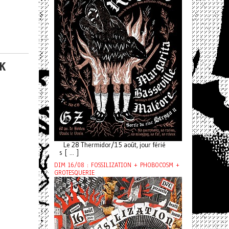
K
Le 28 Thermidor/15 août, jour férié
s [ ... ]
DIM 16/08 : FOSSILIZATION + PHOBOCOSM +
GROTESQUERIE