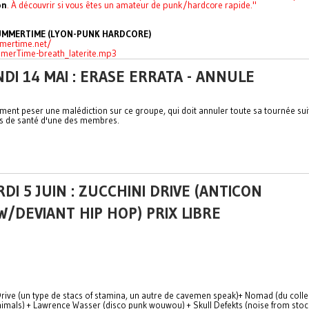
on
. À découvrir si vous êtes un amateur de punk/hardcore rapide."
UMMERTIME (LYON-PUNK HARDCORE)
mertime.net/
merTime-breath_laterite.mp3
DI 14 MAI : ERASE ERRATA - ANNULE
aiment peser une malédiction sur ce groupe, qui doit annuler toute sa tournée sui
 de santé d'une des membres.
DI 5 JUIN : ZUCCHINI DRIVE (ANTICON
/DEVIANT HIP HOP) PRIX LIBRE
Drive (un type de stacs of stamina, un autre de cavemen speak)+ Nomad (du collec
mals) + Lawrence Wasser (disco punk wouwou) + Skull Defekts (noise from sto