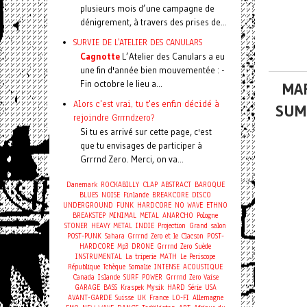
plusieurs mois d’une campagne de
dénigrement, à travers des prises de...
SURVIE DE L'ATELIER DES CANULARS
Cagnotte
L’Atelier des Canulars a eu
une fin d'année bien mouvementée : -
Fin octobre le lieu a...
MAR
Alors c'est vrai, tu t'es enfin décidé à
SUM
rejoindre Grrrndzero?
Si tu es arrivé sur cette page, c'est
que tu envisages de participer à
Grrrnd Zero. Merci, on va...
Danemark
ROCKABILLY
CLAP
ABSTRACT
BAROQUE
BLUES
NOISE
Finlande
BREAKCORE
DISCO
UNDERGROUND
FUNK
HARDCORE
NO WAVE
ETHNO
BREAKSTEP
MINIMAL
METAL
ANARCHO
Pologne
STONER
HEAVY METAL
INDIE
Projection
Grand salon
POST-PUNK
Sahara
Grrrnd Zero et le Clacson
POST-
HARDCORE
Mp3
DRONE
Grrrnd Zero
Suède
INSTRUMENTAL
La triperie
MATH
Le Periscope
République Tchèque
Somalie
INTENSE
ACOUSTIQUE
Canada
Islande
SURF
POWER
Grrrnd Zero Vaise
GARAGE
BASS
Kraspek Mysik
HARD
Série
USA
AVANT-GARDE
Suisse
UK
France
LO-FI
Allemagne