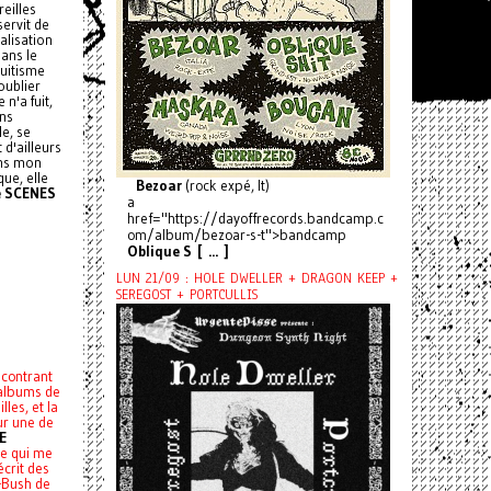
reilles
servit de
alisation
ans le
ruitisme
oublier
n'a fuit,
ons
le, se
 d'ailleurs
ans mon
que, elle
Bezoar
(rock expé, It)
e SCENES
a
href="https://dayoffrecords.bandcamp.c
om/album/bezoar-s-t">bandcamp
Oblique S [ ... ]
LUN 21/09 : HOLE DWELLER + DRAGON KEEP +
SEREGOST + PORTCULLIS
contrant
 albums de
les, et la
ur une de
E
ce qui me
crit des
o-Bush de