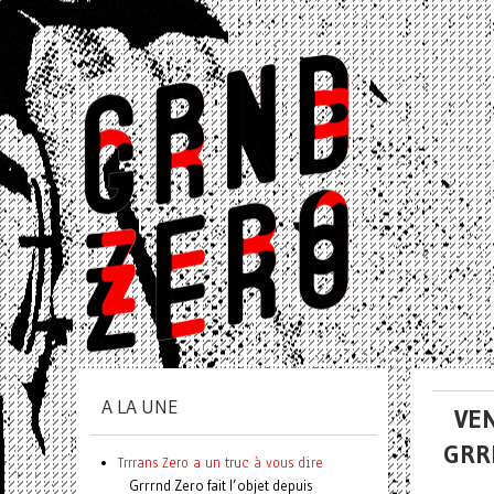
A LA UNE
VEN
GRR
Trrrans Zero a un truc à vous dire
Grrrnd Zero fait l’objet depuis