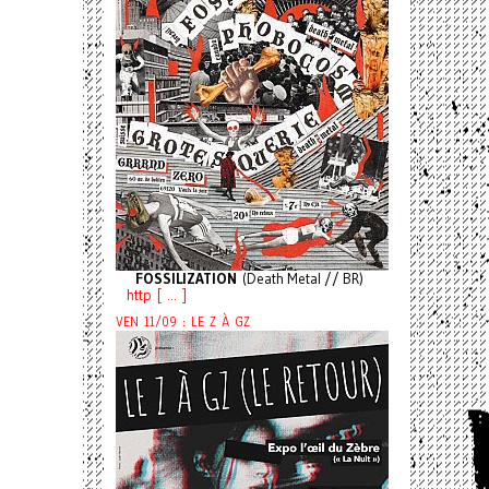
FOSSILIZATION
(Death Metal // BR)
http [ ... ]
VEN 11/09 : LE Z À GZ