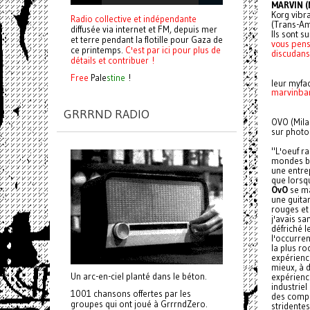
MARVIN (M
Korg vibra
Radio collective et indépendante
(Trans-Am
diffusée via internet et FM, depuis mer
Ils sont s
et terre pendant la flotille pour Gaza de
vous pens
ce printemps.
C'est par ici pour plus de
discudan
détails et contribuer !
Free
Pale
stine
!
leur myfa
marvinba
GRRRND RADIO
OVO (Mila
sur photo
"L'oeuf ra
mondes br
une entrep
que lors
OvO
se ma
une guita
rouges et 
j'avais s
défriché l
l'occurren
la plus ro
expérienc
mieux, à d
Un arc-en-ciel planté dans le béton.
expérienc
industrie
1001 chansons offertes par les
des compo
groupes qui ont joué à GrrrndZero.
stridente