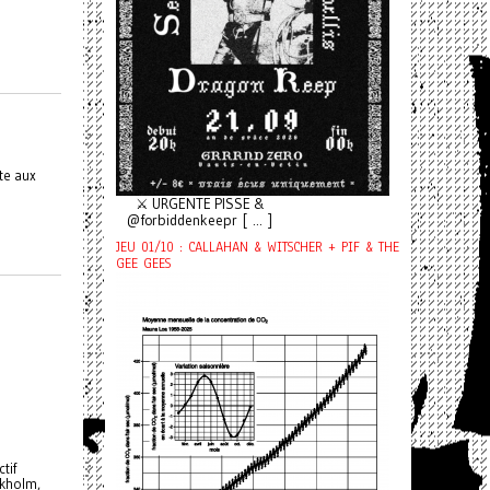
te aux
⚔️ URGENTE PISSE &
@forbiddenkeepr [ ... ]
JEU 01/10 : CALLAHAN & WITSCHER + PIF & THE
GEE GEES
tif
ckholm,