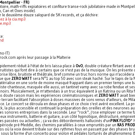
ontpellier - FR)
toire, math-riffs expiatoires et confiture transe-rock jubilatoire made in Montpel
, Can et Oxes inside).
ur le deuxième douze salopard de SK records, et ça déchire:
ez à la cia.mp3
se.mp3
ce:
nd
no-IT)
rock.com après leur passage à la Malterie
pidement réduit à l'état de bris laissa place à
OvO
, double créature flirtant avec 
uitistes qui font dire à certains que ce n'est pas de la musique. On les présent
rise libre, bruitiste et théâtrale, bref comme un truc hors norme qui n'accédera
que que
ZERO WATT
sera N°1 au top 50 avec son steak haché. Sur le tapis de la M
térialise en une sorte de moine masqué frappant dans un premier temps une ba
riste-chanteuse, masquée elle aussi, un tantinet vamp avec sa robe fendue et se
noirs. Musicalement, je m'attendais à un truc équivalent à un Katrina ou un Rita 
ans doute raison mais les expériences cinématosoniques et
ZERO WATT
avait bie
e terrain facilitant l'absorption à doses massives de sons venus d'ailleurs, de Mil
ce. Le concert se déroula en deux phases et ce choix s'est avéré excellent. La pr
ck, la plus accessible et continuait la préparation des oreilles et des neurones au
es sonores entreprises dans la seconde. Leur "rock", j'ose employer ce terme f
eux instruments, batterie et guitare, a un côté hypnotique, déstructuré, emprein
es passées ou actuelles ; ça va des débordements hallucinés d'un
PINK FLOYD
* 
l période pré-Meddle, des chemins parallèles à ceux empruntés par un
KAS PRO
s où la voix devient tribale sur des rythmes fous en passant par des phases brui
s sous la forme d'un concerto pour violon et pédales torturés de
phiphenomena
. 