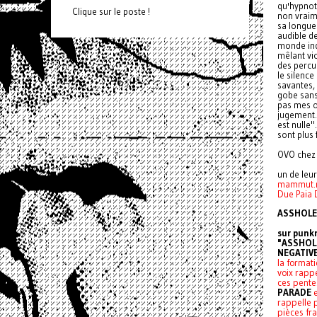
qu'hypnoti
Clique sur le poste !
non vraim
sa longue
audible d
monde ind
mêlant vi
des percu
le silenc
savantes, 
gobe sans 
pas mes o
jugement. 
est nulle"
sont plus 
OVO chez
un de leu
mammut.
Due Paia 
ASSHOLE 
sur punk
"ASSHOL
NEGATIV
la formati
voix rapp
ces pente
PARADE
e
rappelle 
pièces fr