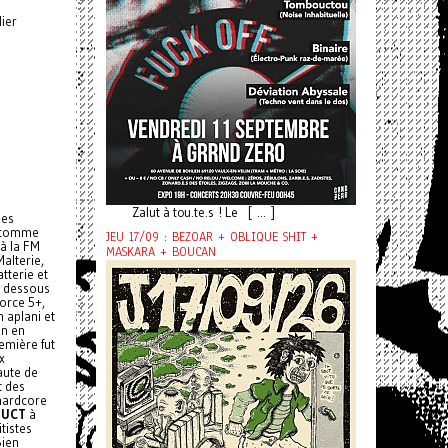
lier
Zalut à tou.te.s ! Le [ ... ]
des
e comme
JEU 17/09 : BEZOAR + OBLIQUE SHIT +
 à la FM
MASKARA + BOUCAN
alterie,
tterie et
s dessous
force 5+,
n aplani et
an en
emière fut
x
aute de
t des
hardcore
DUCT
à
tistes
Bien