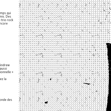
emps qui
amis. Des
 trio rock
encore
 Andrew
aussi
ionnelle »
ez la
monde des