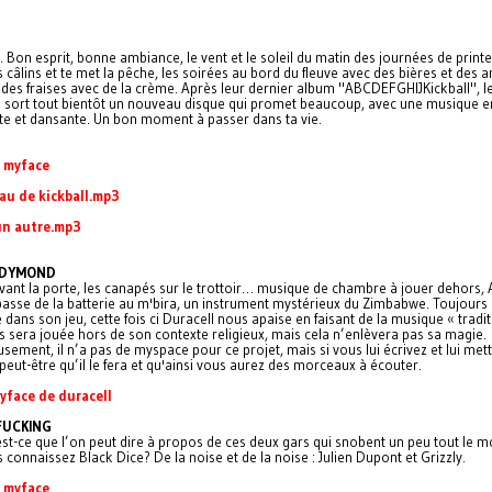
 Bon esprit, bonne ambiance, le vent et le soleil du matin des journées de print
câlins et te met la pêche, les soirées au bord du fleuve avec des bières et des 
t des fraises avec de la crème. Après leur dernier album "ABCDEFGHIJKickball", le
 sort tout bientôt un nouveau disque qui promet beaucoup, avec une musique 
nte et dansante. Un bon moment à passer dans ta vie.
e myface
au de kickball.mp3
un autre.mp3
 DYMOND
vant la porte, les canapés sur le trottoir… musique de chambre à jouer dehors,
sse de la batterie au m'bira, un instrument mystérieux du Zimbabwe. Toujours 
dans son jeu, cette fois ci Duracell nous apaise en faisant de la musique « tradit
es sera jouée hors de son contexte religieux, mais cela n’enlèvera pas sa magie.
ement, il n’a pas de myspace pour ce projet, mais si vous lui écrivez et lui mett
peut-être qu’il le fera et qu'ainsi vous aurez des morceaux à écouter.
yface de duracell
UCKING
est-ce que l’on peut dire à propos de ces deux gars qui snobent un peu tout le 
s connaissez Black Dice? De la noise et de la noise : Julien Dupont et Grizzly.
e myface