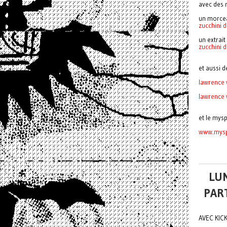
avec des 
un morcea
zucchini d
un extrait
zucchini 
et aussi 
lawrence
lawrence 
et le mysp
www.mysp
LUN
PART
AVEC KIC