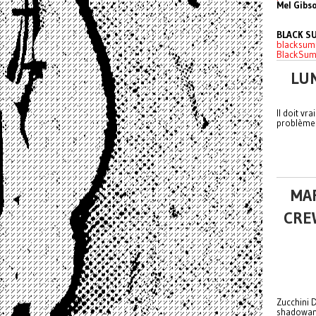
Mel Gibs
BLACK S
blacksum
BlackSum
LUN
Il doit vr
problèmes
MAR
CREW
Zucchini 
shadowani