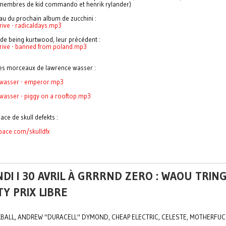
membres de kid commando et henrik rylander)
u du prochain album de zucchini :
rive - radicaldays.mp3
 de being kurtwood, leur précédent :
drive - banned from poland.mp3
des morceaux de lawrence wasser :
 wasser - emperor.mp3
wasser -
piggy on a rooftop.mp3
ace de skull defekts :
ace.com/skulldfx
DI I 30 AVRIL À GRRRND ZERO : WAOU TRIN
Y PRIX LIBRE
KBALL, ANDREW "DURACELL" DYMOND, CHEAP ELECTRIC, CELESTE, MOTHERFU