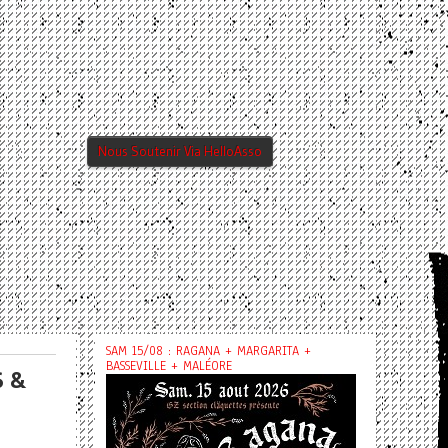
Nous Soutenir Via HelloAsso
SAM 15/08 : RAGANA + MARGARITA +
BASSEVILLE + MALÉORE
S &