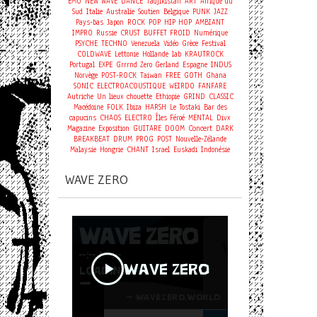
EMO
NEW WAVE
DANCE
Tadjikistan
ART
Afrique du
Sud
Italie
Australie
Soutien
Belgique
PUNK
JAZZ
Pays-bas
Japon
ROCK
POP
HIP HOP
AMBIANT
IMPRO
Russie
CRUST
BUFFET FROID
Numérique
PSYCHE
TECHNO
Venezuela
Vidéo
Grèce
Festival
COLDWAVE
Lettonie
Hollande
lab
KRAUTROCK
Portugal
EXPE
Grrrnd Zero Gerland
Espagne
INDUS
Norvège
POST-ROCK
Taiwan
FREE
GOTH
Ghana
SONIC
ELECTROACOUSTIQUE
WEIRDO
FANFARE
Autriche
Un lieux chouette
Ethiopie
GRIND
CLASSIC
Macédoine
FOLK
Ibiza
HARSH
Le Tostaki
Bar des
capucins
CHAOS
ELECTRO
Îles Féroé
MENTAL
Divx
Concert
Magazine
Exposition
GUITARE
DOOM
DARK
BREAKBEAT
DRUM
PROG
POST
Nouvelle-Zélande
Malaysie
Hongrie
CHANT
Israel
Euskadi
Indonésie
WAVE ZERO