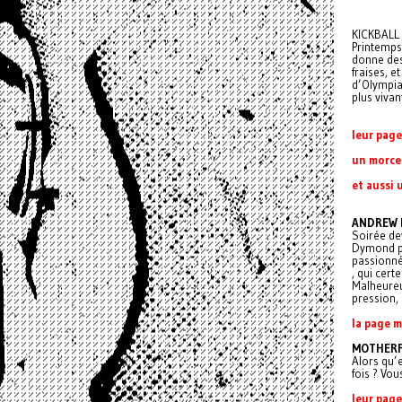
KICKBALL
Printemps.
donne des 
fraises, e
d’Olympia
plus viva
leur pag
un morce
et aussi 
ANDREW
Soirée de
Dymond pa
passionné 
, qui cert
Malheureus
pression, 
la page m
MOTHERF
Alors qu’
fois ? Vou
leur pag