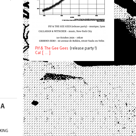
Pif
& The Gee Gees
(release party !)
C
a
l [ ... ]
GA
CKING