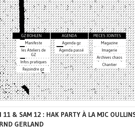
GZ BOHLEN
AGENDA
PIECES JOINTES
Manifeste
Agenda gz
Magazine
les Ateliers de
Agenda passé
Imagerie
GZ
Archives chaos
Infos pratiques
Chantier
Rejoindre gz
 11 & SAM 12 : HAK PARTY À LA MJC OULLIN
RND GERLAND