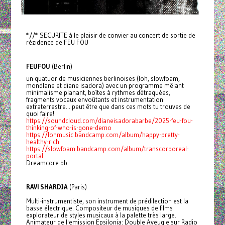
*//* SECURITE à le plaisir de convier au concert de sortie de
rézidence de FEU FOU
FEUFOU
(Berlin)
un quatuor de musiciennes berlinoises (loh, slowfoam,
mondlane et diane isadora) avec un programme mêlant
minimalisme planant, boîtes à rythmes détraquées,
fragments vocaux envoûtants et instrumentation
extraterrestre... peut être que dans ces mots tu trouves de
quoi faire!
https://soundcloud.com/dianeisadorabarbe/2025-feu-fou-
thinking-of-who-is-gone-demo
https://lohmusic.bandcamp.com/album/happy-pretty-
healthy-rich
https://slowfoam.bandcamp.com/album/transcorporeal-
portal
Dreamcore bb.
RAVI SHARDJA
(Paris)
Multi-instrumentiste, son instrument de prédilection est la
basse électrique. Compositeur de musiques de films
explorateur de styles musicaux à la palette très large.
Animateur de l'emission Epsilonia: Double Aveugle sur Radio