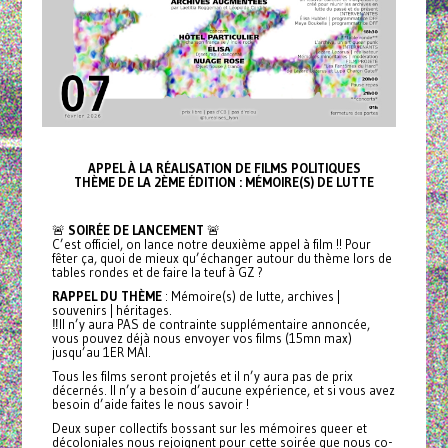
APPEL À LA RÉALISATION DE FILMS POLITIQUES
THÈME DE LA 2ÈME ÉDITION : MÉMOIRE(S) DE LUTTE
🚨
SOIRÉE DE LANCEMENT
🚨
C’est officiel, on lance notre deuxième appel à film !! Pour
fêter ça, quoi de mieux qu’échanger autour du thème lors de
tables rondes et de faire la teuf à GZ ?
RAPPEL DU THÈME
: Mémoire(s) de lutte, archives |
souvenirs | héritages.
‼️Il n’y aura PAS de contrainte supplémentaire annoncée,
vous pouvez déjà nous envoyer vos films (15mn max)
jusqu’au 1ER MAI.
Tous les films seront projetés et il n’y aura pas de prix
décernés. Il n’y a besoin d’aucune expérience, et si vous avez
besoin d’aide faites le nous savoir !
Deux super collectifs bossant sur les mémoires queer et
décoloniales nous rejoignent pour cette soirée que nous co-