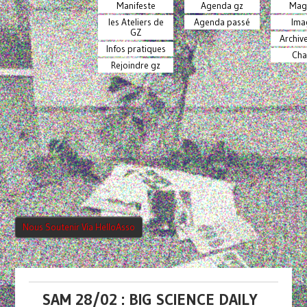
Manifeste
Agenda gz
Mag
les Ateliers de
Agenda passé
Ima
GZ
Archiv
Infos pratiques
Cha
Rejoindre gz
Nous Soutenir Via HelloAsso
SAM 28/02 : BIG SCIENCE DAILY