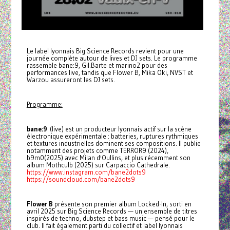
Le label lyonnais Big Science Records revient pour une
journée complète autour de lives et DJ sets. Le programme
rassemble bane:9, Gil.Barte et marino2 pour des
performances live, tandis que Flower B, Mika Oki, NVST et
Warzou assureront les DJ sets.
Programme:
bane:9
(live) est un producteur lyonnais actif sur la scène
électronique expérimentale : batteries, ruptures rythmiques
et textures industrielles dominent ses compositions. Il publie
notamment des projets comme TERROR9 (2024),
b9m0(2025) avec Milan d'Oullins, et plus récemment son
album Mothculb (2025) sur Carpaccio Cathedrale.
https://www.instagram.com/bane2dots9
https://soundcloud.com/bane2dots9
Flower B
présente son premier album Locked-In, sorti en
avril 2025 sur Big Science Records — un ensemble de titres
inspirés de techno, dubstep et bass music — pensé pour le
club. Il fait également parti du collectif et label lyonnais