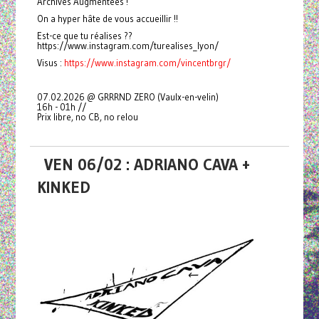
Archives Augmentées !
On a hyper hâte de vous accueillir !!
Est-ce que tu réalises ??
https://www.instagram.com/turealises_lyon/
Visus :
https://www.instagram.com/vincentbrgr/
07.02.2026 @ GRRRND ZERO (Vaulx-en-velin)
16h - 01h //
Prix libre, no CB, no relou
VEN 06/02 : ADRIANO CAVA +
KINKED