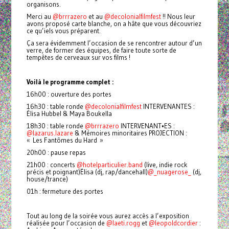
organisons.
Merci au
@brrrazero
et au
@decolonialfilmfest
!! Nous leur
avons proposé carte blanche, on a hâte que vous découvriez
ce qu’iels vous préparent.
Ça sera évidemment l’occasion de se rencontrer autour d’un
verre, de former des équipes, de faire toute sorte de
tempêtes de cerveaux sur vos films !
Voilà le programme complet :
16h00 : ouverture des portes
16h30 : table ronde
@decolonialfilmfest
INTERVENANTES :
Élisa Hubbel & Maya Boukella
18h30 : table ronde
@brrrazero
INTERVENANT•ES :
@lazarus.lazare
& Mémoires minoritaires PROJECTION :
« Les Fantômes du Hard »
20h00 : pause repas
21h00 : concerts
@hotelparticulier.band
(live, indie rock
précis et poignant)Élisa (dj, rap/dancehall)
@_nuagerose_
(dj,
house/trance)
01h : fermeture des portes
Tout au long de la soirée vous aurez accès a l’exposition
réalisée pour l’occasion de
@laeti.rogg
et
@leopoldcordier
: