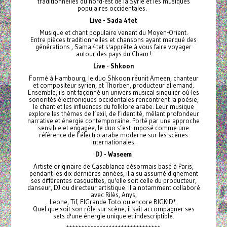
traditionnelles du nord-est de la Syrie et les musiques
populaires occidentales.
Live - Sada 4tet
Musique et chant populaire venant du Moyen-Orient.
Entre pièces traditionnelles et chansons ayant marqué des
générations , Sama 4tet s'apprête à vous faire voyager
autour des pays du Cham !
Live - Shkoon
Formé à Hambourg, le duo Shkoon réunit Ameen, chanteur
et compositeur syrien, et Thorben, producteur allemand.
Ensemble, ils ont façonné un univers musical singulier où les
sonorités électroniques occidentales rencontrent la poésie,
le chant et les influences du folklore arabe. Leur musique
explore les thèmes de l’exil, de l’identité, mêlant profondeur
narrative et énergie contemporaine. Porté par une approche
sensible et engagée, le duo s’est imposé comme une
référence de l’électro arabe moderne sur les scènes
internationales.
DJ - Waseem
Artiste originaire de Casablanca désormais basé à Paris,
pendant les dix dernières années, il a su assumé dignement
ses différentes casquettes, qu'elle soit celle du producteur,
danseur, DJ ou directeur artistique. II a notamment collaboré
avec Rilès, Anys,
Leone, Tif, ElGrande Toto ou encore BIGKID*.
Quel que soit son rôle sur scène, il sait accompagner ses
sets d'une énergie unique et indescriptible.