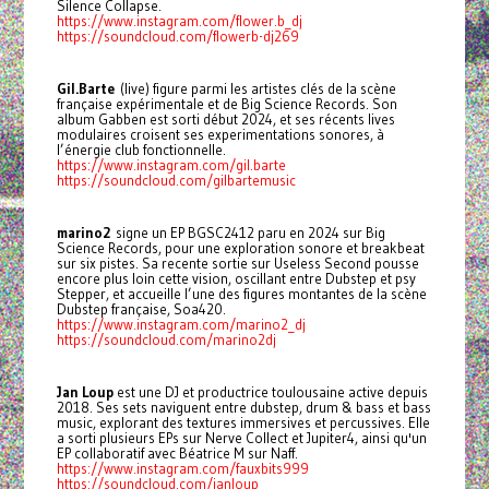
Silence Collapse.
https://www.instagram.com/flower.b_dj
https://soundcloud.com/flowerb-dj269
Gil.Barte
(live) figure parmi les artistes clés de la scène
française expérimentale et de Big Science Records. Son
album Gabben est sorti début 2024, et ses récents lives
modulaires croisent ses experimentations sonores, à
l’énergie club fonctionnelle.
https://www.instagram.com/gil.barte
https://soundcloud.com/gilbartemusic
marino2
signe un EP BGSC2412 paru en 2024 sur Big
Science Records, pour une exploration sonore et breakbeat
sur six pistes. Sa recente sortie sur Useless Second pousse
encore plus loin cette vision, oscillant entre Dubstep et psy
Stepper, et accueille l’une des figures montantes de la scène
Dubstep française, Soa420.
https://www.instagram.com/marino2_dj
https://soundcloud.com/marino2dj
Jan Loup
est une DJ et productrice toulousaine active depuis
2018. Ses sets naviguent entre dubstep, drum & bass et bass
music, explorant des textures immersives et percussives. Elle
a sorti plusieurs EPs sur Nerve Collect et Jupiter4, ainsi qu'un
EP collaboratif avec Béatrice M sur Naff.
https://www.instagram.com/fauxbits999
https://soundcloud.com/janloup