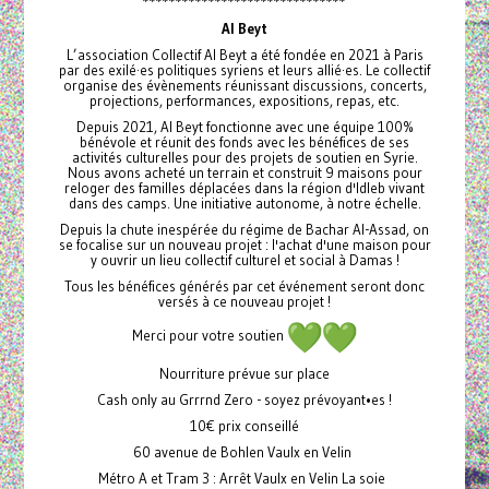
*******************************
Al Beyt
L’association Collectif Al Beyt a été fondée en 2021 à Paris
par des exilé·es politiques syriens et leurs allié·es. Le collectif
organise des évènements réunissant discussions, concerts,
projections, performances, expositions, repas, etc.
Depuis 2021, Al Beyt fonctionne avec une équipe 100%
bénévole et réunit des fonds avec les bénéfices de ses
activités culturelles pour des projets de soutien en Syrie.
Nous avons acheté un terrain et construit 9 maisons pour
reloger des familles déplacées dans la région d'Idleb vivant
dans des camps. Une initiative autonome, à notre échelle.
Depuis la chute inespérée du régime de Bachar Al-Assad, on
se focalise sur un nouveau projet : l'achat d'une maison pour
y ouvrir un lieu collectif culturel et social à Damas !
Tous les bénéfices générés par cet événement seront donc
versés à ce nouveau projet !
Merci pour votre soutien
Nourriture prévue sur place
Cash only au Grrrnd Zero - soyez prévoyant•es !
10€ prix conseillé
60 avenue de Bohlen Vaulx en Velin
Métro A et Tram 3 : Arrêt Vaulx en Velin La soie