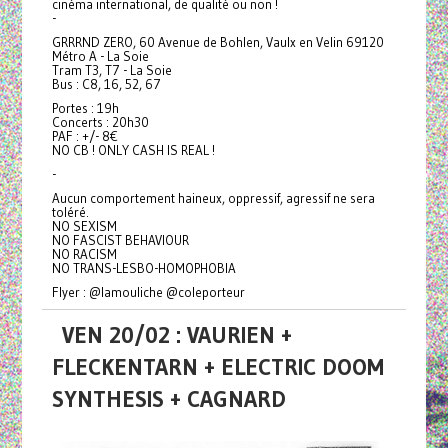
cinéma international, de qualité ou non !
-
GRRRND ZERO, 60 Avenue de Bohlen, Vaulx en Velin 69120
Métro A - La Soie
Tram T3, T7 - La Soie
Bus : C8, 16, 52, 67
Portes : 19h
Concerts : 20h30
PAF : +/- 8€
NO CB ! ONLY CASH IS REAL !
-
Aucun comportement haineux, oppressif, agressif ne sera
toléré.
NO SEXISM
NO FASCIST BEHAVIOUR
NO RACISM
NO TRANS-LESBO-HOMOPHOBIA
Flyer : @lamouliche @coleporteur
VEN 20/02 : VAURIEN +
FLECKENTARN + ELECTRIC DOOM
SYNTHESIS + CAGNARD