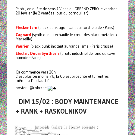
Perdu, en quête de sens ? Viens au GRRRND ZERO le vendredi
20 fevrier (le 2 ventôse jour du cornouiller)
Fleckentarn
(black punk agonisant qui tord le bide - Paris)
Cagnard
(synth oi qui réchauffe le cœur des black metalleux -
Marseille)
Vaurien
(black punk incitant au vandalisme - Paris crasse)
Electric Doom Synthesis
(bruits industriel de fond de cave
humide - Paris)
Ca commence vers 20h
c’est plus ou moins 7€, la CB est proscrite et tu rentres
même si t’es fauché
poster : @robrche
DIM 15/02 : BODY MAINTENANCE
+ RANK + RASKOLNIKOV