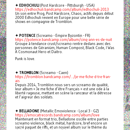
✦ EDHOCHULI
(Post Hardcore - Pittsburgh - USA)
https://edhochuli.bandcamp.com/album/edhochuli-2013
Un son entre Prog, Post Hardcore, Chaos, actifs depuis début
2000 Edhochuli revient en Europe pour une belle série de
shows en compagnie de Tromblon.
✦ POTENCE
(Screamo - Empire Byzontin - FR)
https://potence.bandcamp.com/album/cinq-ann-es-de-nuit
Groupe à tendance crust/screamo rentre dedans avec des
personnes de Géraniüm, Human Compost, Black Code, I Was
A Cosmonaut Hero et Daïtro.
Punk is love.
✦ TROMBLON
(Screamo - Caen)
https://tromblon.bandcamp.com/.../je-me-fiche-d-tre-fran-
ais
Depuis 2014, Tromblon nous sers un screamo de qualité,
leur album « Je me fiche d’être Français » est une ode à la
liberté rageuse, mettant en scène la rancœur et la détresse
et l’aigreur des soldats.
✦ BELLADONE
(Metallic Emoviolence - Local 3 - GZ)
https://emocatrecords.bandcamp.com/album/love
Maintenant en format trio, Belladone oscille entre parties
screamo violence, black métal, hardcore, bref encore un
sacré paquet de riffs, et un nouvel album sur le thème du