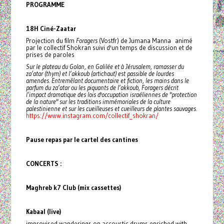
PROGRAMME
18H Ciné-Zaatar
Projection du film
Foragers
(Vostfr) de Jumana Manna animé
par le collectif Shokran suivi d'un temps de discussion et de
prises de paroles
Sur le plateau du Golan, en Galilée et à Jérusalem, ramasser du
za’atar (thym) et l’akkoub (artichaut) est passible de lourdes
amendes. Entremêlant documentaire et fiction, les mains dans le
parfum du za’atar ou les piquants de l’akkoub, Foragers décrit
l’impact dramatique des lois d'occupation israéliennes de "protection
de la nature" sur les traditions immémoriales de la culture
palestinienne et sur les cueilleuses et cueilleurs de plantes sauvages.
https://www.instagram.com/collectif_shokran/
Pause repas par le cartel des cantines
CONCERTS :
Maghreb k7 Club (mix cassettes)
Kabaal (live)
improvised wanderings on accoustic drums enriched with