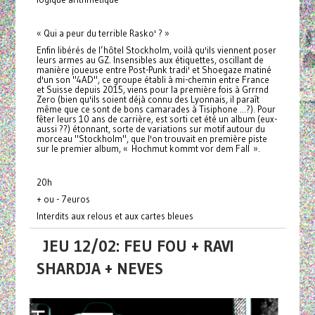
« Qui a peur du terrible Rasko' ? »
Enfin libérés de l’hôtel Stockholm, voilà qu'ils viennent poser
leurs armes au GZ. Insensibles aux étiquettes, oscillant de
manière joueuse entre Post-Punk tradi' et Shoegaze matiné
d'un son "4AD", ce groupe établi à mi-chemin entre France
et Suisse depuis 2015, viens pour la première fois à Grrrnd
Zero (bien qu'ils soient déjà connu des Lyonnais, il paraît
même que ce sont de bons camarades à Tisiphone ...?). Pour
fêter leurs 10 ans de carrière, est sorti cet été un album (eux-
aussi ??) étonnant, sorte de variations sur motif autour du
morceau "Stockholm", que l'on trouvait en première piste
sur le premier album, « Hochmut kommt vor dem Fall ».
20h
+ ou - 7euros
Interdits aux relous et aux cartes bleues
JEU 12/02: FEU FOU + RAVI
SHARDJA + NEVES