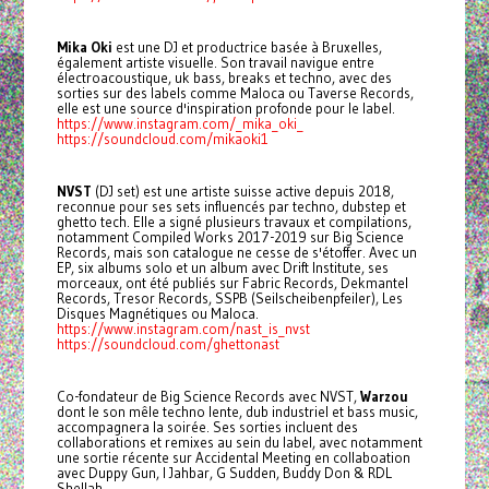
Mika Oki
est une DJ et productrice basée à Bruxelles,
également artiste visuelle. Son travail navigue entre
électroacoustique, uk bass, breaks et techno, avec des
sorties sur des labels comme Maloca ou Taverse Records,
elle est une source d'inspiration profonde pour le label.
https://www.instagram.com/_mika_oki_
https://soundcloud.com/mikaoki1
NVST
(DJ set) est une artiste suisse active depuis 2018,
reconnue pour ses sets influencés par techno, dubstep et
ghetto tech. Elle a signé plusieurs travaux et compilations,
notamment Compiled Works 2017-2019 sur Big Science
Records, mais son catalogue ne cesse de s'étoffer. Avec un
EP, six albums solo et un album avec Drift Institute, ses
morceaux, ont été publiés sur Fabric Records, Dekmantel
Records, Tresor Records, SSPB (Seilscheibenpfeiler), Les
Disques Magnétiques ou Maloca.
https://www.instagram.com/nast_is_nvst
https://soundcloud.com/ghettonast
Co-fondateur de Big Science Records avec NVST,
Warzou
dont le son mêle techno lente, dub industriel et bass music,
accompagnera la soirée. Ses sorties incluent des
collaborations et remixes au sein du label, avec notamment
une sortie récente sur Accidental Meeting en collaboation
avec Duppy Gun, I Jahbar, G Sudden, Buddy Don & RDL
Shellah.