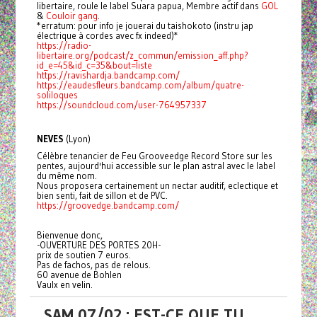
libertaire, roule le label Suara papua, Membre actif dans
GOL
&
Couloir gang
.
*erratum: pour info je jouerai du taishokoto (instru jap
électrique à cordes avec fx indeed)*
https://radio-
libertaire.org/podcast/z_commun/emission_aff.php?
id_e=45&id_c=35&bout=liste
https://ravishardja.bandcamp.com/
https://eaudesfleurs.bandcamp.com/album/quatre-
soliloques
https://soundcloud.com/user-764957337
NEVES
(Lyon)
Célèbre tenancier de Feu Grooveedge Record Store sur les
pentes, aujourd'hui accessible sur le plan astral avec le label
du même nom.
Nous proposera certainement un nectar auditif, eclectique et
bien senti, fait de sillon et de PVC.
https://groovedge.bandcamp.com/
Bienvenue donc,
-OUVERTURE DES PORTES 20H-
prix de soutien 7 euros.
Pas de fachos, pas de relous.
60 avenue de Bohlen
Vaulx en velin.
SAM 07/02 : EST-CE QUE TU