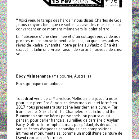
" Voici venu le temps des héros " nous disais Charles de Goal
; nous croyons bien que ce soit le cas avec les musiciens qui
convergent en ce moment-même vers le point zérrro.
En l’absence d’une cheminée et d’un cottage rénové de nos
propres mains nouvellement calleuses, ou quelques autres
rêves de kadre dynamite, notre prière au Vaulx-d’Or a été
exaucé … Enfin une vraie raison de sortir à nouveau de chez
soi !
Body Maintenance
(Melbourne, Australie)
Rock gothique romantique
Tout droit venu de « Marvelous Melbourne » jusqu’à nous
pour leur première à Lyon, ce désormais quintet formé en
2017 nous présentera sur scène leur dernier album, « Far
from here ». S’ils citent The Chameleons et Echo and the
Bunnymen comme héros personnels, on pourra aussi
penser, pour parler français, au milieu de carrière d’Asylum
Party. Gothrock triomphant mais pas pédant, ils déroulent
sur les échos d'arpèges acoustiques des compositions
intimes et monumentales, comme un motif d'une peinture de
David reprise par Vermeer.