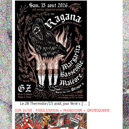
Le 28 Thermidor/15 août, jour férié s [ ... ]
DIM 16/08 : FOSSILIZATION + PHOBOCOSM + GROTESQUERIE