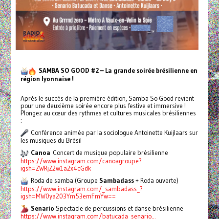
SAMBA SO GOOD #2 – La grande soirée brésilienne en
région lyonnaise !
Après le succès de la première édition, Samba So Good revient
pour une deuxième soirée encore plus festive et immersive !
Plongez au cœur des rythmes et cultures musicales brésiliennes
:
Conférence animée par la sociologue Antoinette Kuijlaars sur
les musiques du Brésil
Canoa
Concert de musique populaire brésilienne
https://www.instagram.com/canoagroupe?
igsh=ZWRjZ2w1a2x4cGdk
Roda de samba (Groupe
Sambadass
+ Roda ouverte)
https://www.instagram.com/_sambadass_?
igsh=MW0ya203Ym53emFmYw==
Senario
Spectacle de percussions et danse brésilienne
https://www.instagram.com/batucada_senario...