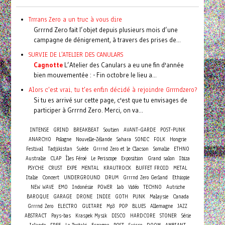
Trrrans Zero a un truc à vous dire
Grrrnd Zero fait l’objet depuis plusieurs mois d’une
campagne de dénigrement, à travers des prises de...
SURVIE DE L'ATELIER DES CANULARS
Cagnotte
L’Atelier des Canulars a eu une fin d'année
bien mouvementée : - Fin octobre le lieu a...
Alors c'est vrai, tu t'es enfin décidé à rejoindre Grrrndzero?
Si tu es arrivé sur cette page, c'est que tu envisages de
participer à Grrrnd Zero. Merci, on va...
INTENSE
GRIND
BREAKBEAT
Soutien
AVANT-GARDE
POST-PUNK
ANARCHO
Pologne
Nouvelle-Zélande
Sahara
SONIC
FOLK
Hongrie
Festival
Tadjikistan
Suède
Grrrnd Zero et le Clacson
Somalie
ETHNO
Australie
CLAP
Îles Féroé
Le Periscope
Exposition
Grand salon
Ibiza
PSYCHE
CRUST
EXPE
MENTAL
KRAUTROCK
BUFFET FROID
METAL
Concert
Italie
UNDERGROUND
DRUM
Grrrnd Zero Gerland
Ethiopie
NEW WAVE
EMO
Indonésie
POWER
lab
Vidéo
TECHNO
Autriche
BAROQUE
GARAGE
DRONE
INDIE
GOTH
PUNK
Malaysie
Canada
Grrrnd Zero
ELECTRO
GUITARE
Mp3
POP
BLUES
Allemagne
JAZZ
ABSTRACT
Pays-bas
Kraspek Mysik
DISCO
HARDCORE
STONER
Série