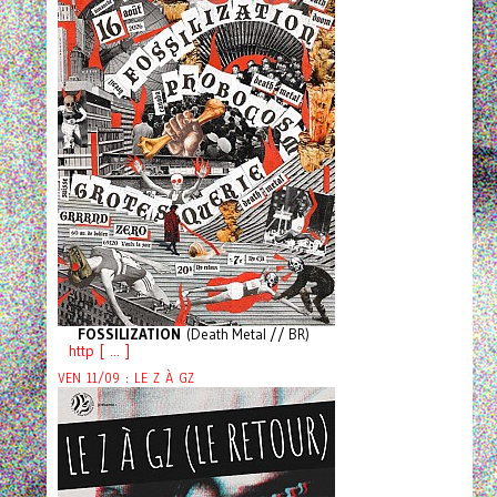
FOSSILIZATION
(Death Metal // BR)
http [ ... ]
VEN 11/09 : LE Z À GZ