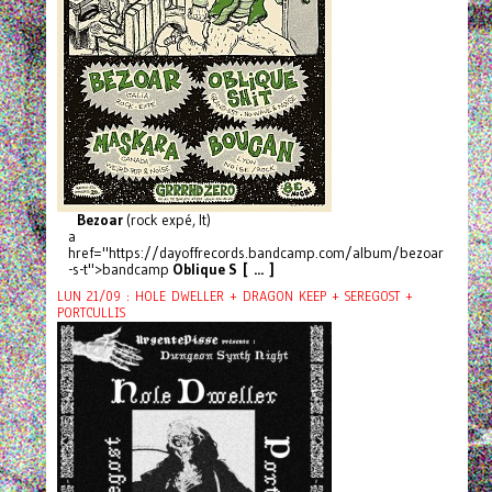
Bezoar
(rock expé, It)
a
href="https://dayoffrecords.bandcamp.com/album/bezoar
-s-t">bandcamp
Oblique S [ ... ]
LUN 21/09 : HOLE DWELLER + DRAGON KEEP + SEREGOST +
PORTCULLIS