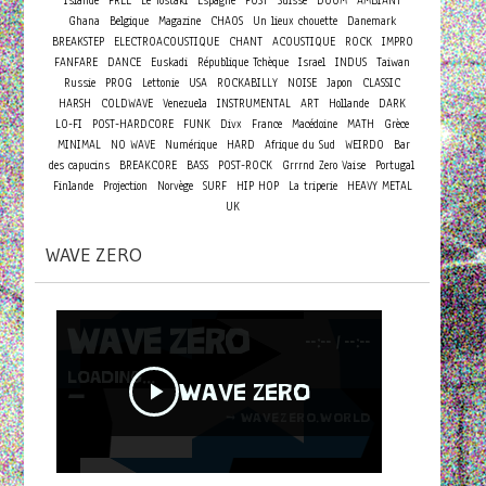
Islande
FREE
Le Tostaki
Espagne
POST
Suisse
DOOM
AMBIANT
Ghana
Belgique
Magazine
CHAOS
Un lieux chouette
Danemark
BREAKSTEP
ELECTROACOUSTIQUE
CHANT
ACOUSTIQUE
ROCK
IMPRO
FANFARE
DANCE
Euskadi
République Tchèque
Israel
INDUS
Taiwan
Russie
PROG
Lettonie
USA
ROCKABILLY
NOISE
Japon
CLASSIC
HARSH
COLDWAVE
Venezuela
INSTRUMENTAL
ART
Hollande
DARK
LO-FI
POST-HARDCORE
FUNK
Divx
France
Macédoine
MATH
Grèce
MINIMAL
NO WAVE
Numérique
HARD
Afrique du Sud
WEIRDO
Bar
des capucins
BREAKCORE
BASS
POST-ROCK
Grrrnd Zero Vaise
Portugal
Finlande
Projection
Norvège
SURF
HIP HOP
La triperie
HEAVY METAL
UK
WAVE ZERO