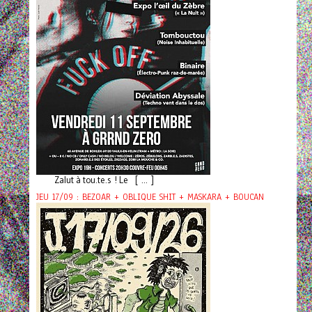
Zalut à tou.te.s ! Le [ ... ]
JEU 17/09 : BEZOAR + OBLIQUE SHIT + MASKARA + BOUCAN