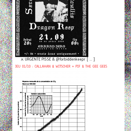
⚔️ URGENTE PISSE & @forbiddenkeepr [ ... ]
JEU 01/10 : CALLAHAN & WITSCHER + PIF & THE GEE GEES