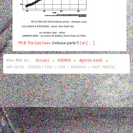
Pif
& The Gee Gees
(release party !)
C
a
l [ ... ]
Vous êtes ici :
Accueil
AGENDA
Agenda passé
SAM 08/06 : FRIENDLY FIRE + YOKE + MAGRAVA + CADET MASSIVE