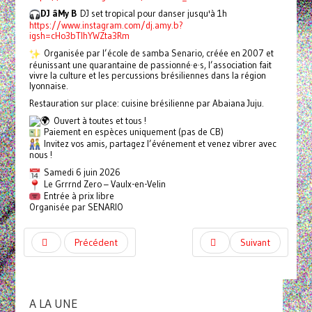
DJ âMy B
DJ set tropical pour danser jusqu'à 1h
https://www.instagram.com/dj.amy.b?
igsh=cHo3bTlhYWZta3Rm
Organisée par l’école de samba Senario, créée en 2007 et
réunissant une quarantaine de passionné·e·s, l’association fait
vivre la culture et les percussions brésiliennes dans la région
lyonnaise.
Restauration sur place: cuisine brésilienne par Abaiana Juju.
Ouvert à toutes et tous !
Paiement en espèces uniquement (pas de CB)
Invitez vos amis, partagez l’événement et venez vibrer avec
nous !
Samedi 6 juin 2026
Le Grrrnd Zero – Vaulx-en-Velin
Entrée à prix libre
Organisée par SENARIO
Précédent
Suivant
A LA UNE