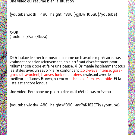
Une vidéo qui résume bien la situation :
{youtube width="480" height="390"}gjlEwTl06uU{/youtube}
X-OR
(Toulouse/Paris/Ibiza)
X-Or balaie le spectre musical comme un travailleur précaire, pas
vraiment conscienscieusement, en s'arrêtant discrètement pour
rallumer son clope et faire une pause. X-Or manie insolemment tous
les styles avec un savoir-faire confondant :
cold-wave intense
,
gore-
grind ultra-violent
,
transes funk endiablées
rivalisant avec le
meilleur de James Brown, ou encore
chanson à textes subtile
. Et la
liste est encore longue.
Une vidéo. Personne ne pourra dire qu'il n'était pas prévenu.
{youtube width="480" height="390"}mrPnKJ62CTk{/youtube}