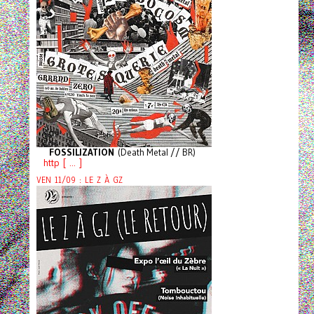
FOSSILIZATION
(Death Metal // BR)
http [ ... ]
VEN 11/09 : LE Z À GZ