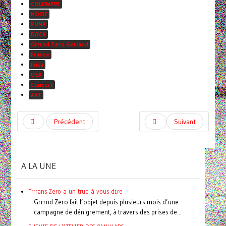
COLDWAVE
NOISE
PUNK
ROCK
Grrrnd Zero Gerland
France
Ibiza
USA
Concert
ART
Précédent
Suivant
A LA UNE
Trrrans Zero a un truc à vous dire
Grrrnd Zero fait l’objet depuis plusieurs mois d’une
campagne de dénigrement, à travers des prises de...