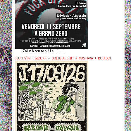
Zalut à tou.te.s ! Le [ ... ]
JEU 17/09 : BEZOAR + OBLIQUE SHIT + MASKARA + BOUCAN