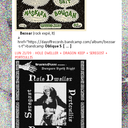
Bezoar
(rock expé, It)
a
href="https://dayoffrecords.bandcamp.com/album/bezoar
-s-t">bandcamp
Oblique S [ ... ]
LUN 21/09 : HOLE DWELLER + DRAGON KEEP + SEREGOST +
PORTCULLIS