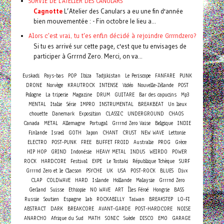
SURVIE DE L'ATELIER DES CANULARS
Cagnotte
L’Atelier des Canulars a eu une fin d'année
bien mouvementée : - Fin octobre le lieu a...
Alors c'est vrai, tu t'es enfin décidé à rejoindre Grrrndzero?
Si tu es arrivé sur cette page, c'est que tu envisages de
participer à Grrrnd Zero. Merci, on va...
Euskadi
Pays-bas
POP
Ibiza
Tadjikistan
Le Periscope
FANFARE
PUNK
DRONE
Norvège
KRAUTROCK
INTENSE
Vidéo
Nouvelle-Zélande
POST
Pologne
La triperie
Magazine
DRUM
GUITARE
Bar des capucins
Mp3
MENTAL
Italie
Série
IMPRO
INSTRUMENTAL
BREAKBEAT
Un lieux
chouette
Danemark
Exposition
CLASSIC
UNDERGROUND
CHAOS
Canada
METAL
Allemagne
Portugal
Grrrnd Zero Vaise
Belgique
INDIE
Finlande
Israel
GOTH
Japon
CHANT
CRUST
NEW WAVE
Lettonie
ELECTRO
POST-PUNK
FREE
BUFFET FROID
Australie
PROG
Grèce
HIP HOP
GRIND
Indonésie
HEAVY METAL
INDUS
WEIRDO
POWER
ROCK
HARDCORE
Festival
EXPE
Le Tostaki
République Tchèque
SURF
Grrrnd Zero et le Clacson
PSYCHE
UK
USA
POST-ROCK
BLUES
Divx
CLAP
COLDWAVE
HARD
Islande
Hollande
Malaysie
Grrrnd Zero
Gerland
Suisse
Ethiopie
NO WAVE
ART
Îles Féroé
Hongrie
BASS
Russie
Soutien
Espagne
lab
ROCKABILLY
Taiwan
BREAKSTEP
LO-FI
ABSTRACT
DARK
BREAKCORE
AVANT-GARDE
POST-HARDCORE
NOISE
ANARCHO
Afrique du Sud
MATH
SONIC
Suède
DISCO
EMO
GARAGE