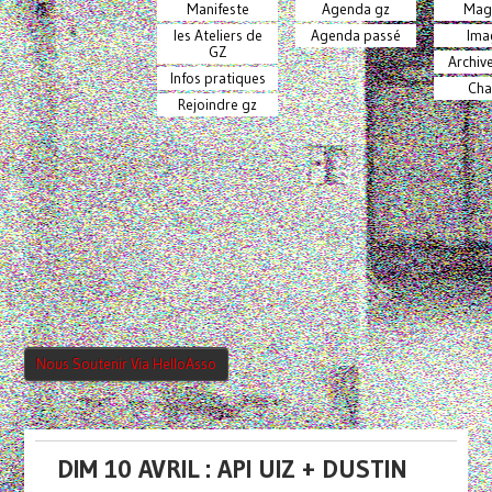
Manifeste
Agenda gz
Mag
les Ateliers de
Agenda passé
Ima
GZ
Archiv
Infos pratiques
Cha
Rejoindre gz
Nous Soutenir Via HelloAsso
DIM 10 AVRIL : API UIZ + DUSTIN