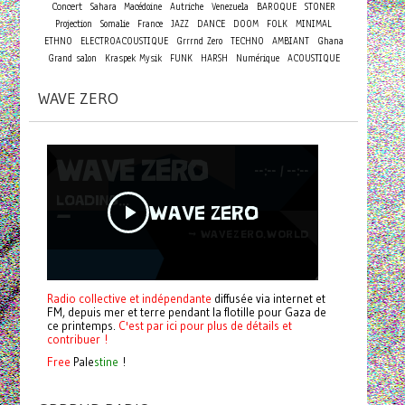
Concert
Sahara
Macédoine
Autriche
Venezuela
BAROQUE
STONER
Projection
Somalie
France
JAZZ
DANCE
DOOM
FOLK
MINIMAL
ETHNO
ELECTROACOUSTIQUE
Grrrnd Zero
TECHNO
AMBIANT
Ghana
Grand salon
Kraspek Mysik
FUNK
HARSH
Numérique
ACOUSTIQUE
WAVE ZERO
Radio collective et indépendante
diffusée via internet et
FM, depuis mer et terre pendant la flotille pour Gaza de
ce printemps.
C'est par ici pour plus de détails et
contribuer !
Free
Pale
stine
!