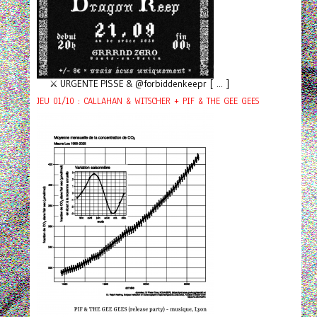
⚔️ URGENTE PISSE & @forbiddenkeepr [ ... ]
JEU 01/10 : CALLAHAN & WITSCHER + PIF & THE GEE GEES