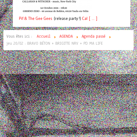
Pif
& The Gee Gees
(release party !)
C
a
l [ ... ]
Vous êtes ici :
Accueil
AGENDA
Agenda passé
jeu 20/02 : BRAVO BÉTON + BRIGITTE NRV + PD MA LIFE