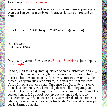
Télécharger
l'album en entier
Une vidéo captée au péril de sa vie lors de leur dernier passage à
Lyon par l'un de nos membres intrépides (le son s'en ressent un
peu) :
{dmotion width="560" height="420"}x1e0ov{/dmotion}
DUSTIN WONG
(Baltimore, USA)
Dustin Wong a monté les sensass
Ecstatic Sunshine
et joue depuis
dans
Ponytail
.
En solo, il utilise une guitare, quelques pédales (distorsion, delay...),
un tout petit peu de boîte à rythme. La musique est construite à
partir de boucles mélodiques répétitives empilées les unes sur les
autres. Les rythmiques, les timbres, les textures s'enchevêtrent,
c'est très technique, ça va vite. On pense à du Steve Reich groovy
(bon ok seulement si t'as fumé 15 g de weed Bubblegum, juste
avant de finir un pot de 1 kg de crème glacée américaine devant les
Looney Tunes...), à du post rock épique mélangé à de la pop
malaisienne psyché, ou encore à des souvenirs d'enfance (phase de
latence, hyperactive et peu conflictuelle, de 7 à 12 ans) remixés par
ses fantasmes d'adulte.