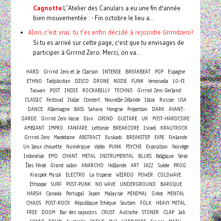
Cagnotte
L’Atelier des Canulars a eu une fin d'année
bien mouvementée : - Fin octobre le lieu a...
Alors c'est vrai, tu t'es enfin décidé à rejoindre Grrrndzero?
Si tu es arrivé sur cette page, c'est que tu envisages de
participer à Grrrnd Zero. Merci, on va...
HARD
Grrrnd Zero et le Clacson
INTENSE
BREAKBEAT
POP
Espagne
ETHNO
Tadjikistan
DISCO
DRONE
NOISE
FUNK
Venezuela
LO-FI
Taiwan
POST
INDIE
ROCKABILLY
TECHNO
Grrrnd Zero Gerland
Concert
CLASSIC
Festival
Italie
Nouvelle-Zélande
Ibiza
Russie
USA
DANCE
Allemagne
BASS
Sahara
Hongrie
Projection
DARK
AVANT-
GARDE
Grrrnd Zero Vaise
Divx
GRIND
GUITARE
UK
POST-HARDCORE
AMBIANT
IMPRO
FANFARE
Lettonie
BREAKCORE
Israel
KRAUTROCK
Grrrnd Zero
Macédoine
ABSTRACT
Euskadi
BREAKSTEP
EXPE
Finlande
Un lieux chouette
Numérique
Vidéo
PUNK
PSYCHE
Exposition
Norvège
Indonésie
EMO
CHANT
METAL
INSTRUMENTAL
BLUES
Belgique
Série
Îles Féroé
Grand salon
ANARCHO
Hollande
ART
JAZZ
Suède
PROG
Kraspek Mysik
ELECTRO
La triperie
WEIRDO
POWER
COLDWAVE
Ethiopie
SURF
POST-PUNK
NO WAVE
UNDERGROUND
BAROQUE
HARSH
Canada
Portugal
Japon
Malaysie
MINIMAL
Grèce
MENTAL
CHAOS
POST-ROCK
République Tchèque
Soutien
FOLK
HEAVY METAL
FREE
DOOM
Bar des capucins
CRUST
Autriche
STONER
CLAP
lab