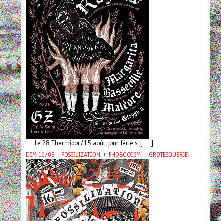
Le 28 Thermidor/15 août, jour férié s [ ... ]
DIM 16/08 : FOSSILIZATION + PHOBOCOSM + GROTESQUERIE