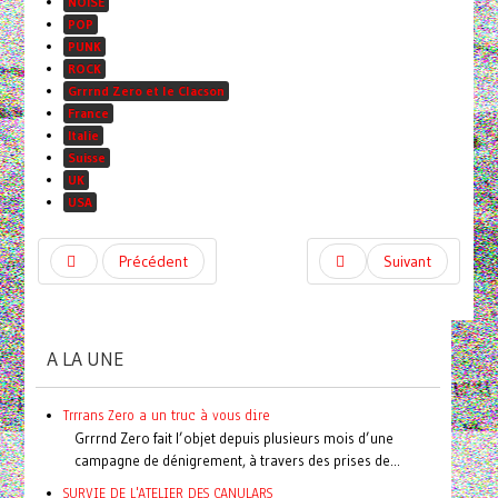
NOISE
POP
PUNK
ROCK
Grrrnd Zero et le Clacson
France
Italie
Suisse
UK
USA
Précédent
Suivant
A LA UNE
Trrrans Zero a un truc à vous dire
Grrrnd Zero fait l’objet depuis plusieurs mois d’une
campagne de dénigrement, à travers des prises de...
SURVIE DE L'ATELIER DES CANULARS