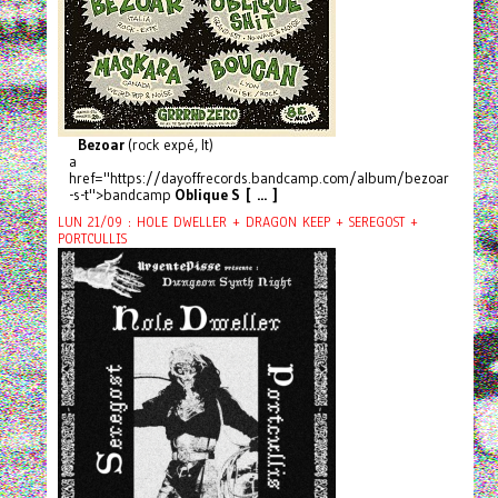
Bezoar
(rock expé, It)
a
href="https://dayoffrecords.bandcamp.com/album/bezoar
-s-t">bandcamp
Oblique S [ ... ]
LUN 21/09 : HOLE DWELLER + DRAGON KEEP + SEREGOST +
PORTCULLIS