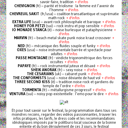
savoir-faire, tradition
+ d'infos
CHEVIGNON
(fr) – parité et triolisme : la femme est l’avenir de
l’homme
+ d'infos
CHEVREUIL SAKIT
(fr/usa) – coalition transatlantique et suprématie
math-rock
+ d'infos
EXTRA LIFE
(usa) – avant rock philosophale et baroque
+ d'infos
HONEY FOR PETZI
(sui) – rock instru et pop sensible
+ d'infos
IO MONADE STANCA
(it) – noise burlesque et pataphysicienne
+
d'infos
MARVIN
(fr) – beach metal skate punk noise kraut crossover
+
d'infos
NED
(fr) – mécanique des fluides souple et funky
+ d'infos
OXES
(usa) – noise instrumentale barrée et spectacle pour
adultes
+ d'infos
PASSE MONTAGNE
(fr) - vindicte trigonométrique des forces
occultes
+ d'infos
PAPAYE
(fr) – rock instrumental juteux et désaxé
+ d'infos
SHEIK ANORAK
(fr) – sexy noise
+ d'infos
THE CESARIANS
(uk) – cabaret punk
+ d'infos
THE CONFORMISTS
(usa) – noise déviante de haut vol
+ d'infos
THREE SECOND KISS
(it) – tradition noise rock et gardiens du
temple de l’ordre
+ d'infos
TORMENTA
(fr) – métallurgisme progressif
+ d'infos
VENTURA
(sui) – noisy pop existentielle : l’emo pour le dire
+ d'infos
Et pour tout savoir sur le festival, la programmation dans tous ses
moindres recoins, regarder des vidéos passionnantes, trouver les
infos pratiques, les tarifs, le dress code et les recommandations
idéologiques imposés par le politburo local soucieux de la bonne
entente et du bon déroulement de ces 3 jours, le festival