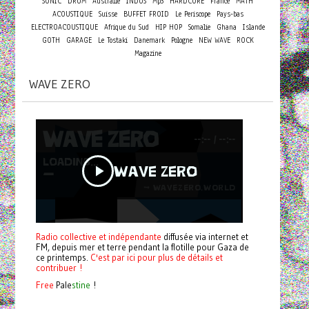
SONIC
DRUM
Australie
INDUS
Mp3
HARDCORE
France
MATH
ACOUSTIQUE
Suisse
BUFFET FROID
Le Periscope
Pays-bas
ELECTROACOUSTIQUE
Afrique du Sud
HIP HOP
Somalie
Ghana
Islande
GOTH
GARAGE
Le Tostaki
Danemark
Pologne
NEW WAVE
ROCK
Magazine
WAVE ZERO
Radio collective et indépendante
diffusée via internet et
FM, depuis mer et terre pendant la flotille pour Gaza de
ce printemps.
C'est par ici pour plus de détails et
contribuer !
Free
Pale
stine
!