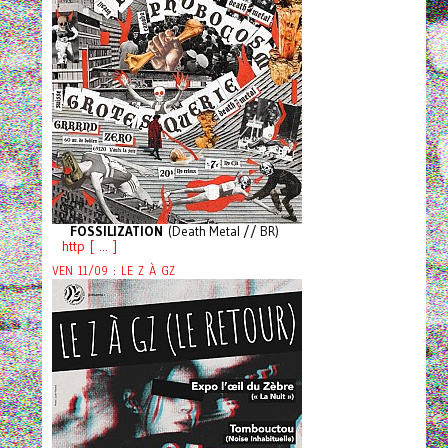
FOSSILIZATION
(Death Metal // BR)
http [ ... ]
VEN 11/09 : LE Z À GZ