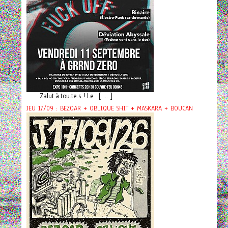
Zalut à tou.te.s ! Le [ ... ]
JEU 17/09 : BEZOAR + OBLIQUE SHIT + MASKARA + BOUCAN