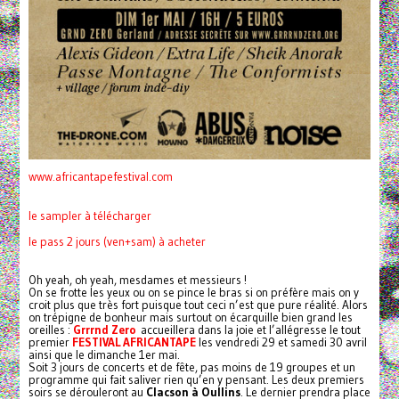
www.africantapefestival.com
le sampler à télécharger
le pass 2 jours (ven+sam) à acheter
Oh yeah, oh yeah, mesdames et messieurs !
On se frotte les yeux ou on se pince le bras si on préfère mais on y
croit plus que très fort puisque tout ceci n’est que pure réalité. Alors
on trépigne de bonheur mais surtout on écarquille bien grand les
oreilles :
Grrrnd Zero
accueillera dans la joie et l’allégresse le tout
premier
FESTIVAL AFRICANTAPE
les vendredi 29 et samedi 30 avril
ainsi que le dimanche 1er mai.
Soit 3 jours de concerts et de fête, pas moins de 19 groupes et un
programme qui fait saliver rien qu’en y pensant. Les deux premiers
soirs se dérouleront au
Clacson à Oullins
. Le dernier prendra place