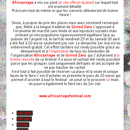
Africantape
a mis sur pied
un site officiel épatant
sur lequel tout
est vraiment détaillé.
Précisons tout de même ici que les concerts débuteront de bonne
heure !
Sinon, à propos du prix des places vous avez sûrement remarqué
que, fidèle à la longue tradition de
Grrrnd Zero
s’opposant à
l’économie de marché sans limite et aux injustices sociales mais
prônant un néo-populisme rigoureusement égalitaire face au
pouvoir de l’argent-roi, le tarif du vendredi 29 et du samedi 30 avril
a été fixé à 10 euros seulement par soir. Le dimanche 1er mai est lui
entièrement gratuit. Cet effort tarifaire est rendu possible grâce au
dévouement et à
l’implication
de tous les bénévoles de
l’organisation
Africantape
et de
Grrrnd Zero
qui s’acharnent à
la
bonne réussite
de ce festival. Il a aussi et surtout été rendu possible
parce que les groupes sont uniquement défrayés et ont accepté de
ne pas toucher de cachet.
Il est tout à fait possible de réserver sa place et la seule et unique
façon de le faire c’est d’acheter en prévente le pass de 20 euros qui
permet d’assister à tout le festival : on peut se le procurer
ici
mais
on pourra également le faire lors du 1er soir.
www.africantapefestival.com
ELECTRO
HIP HOP
METAL