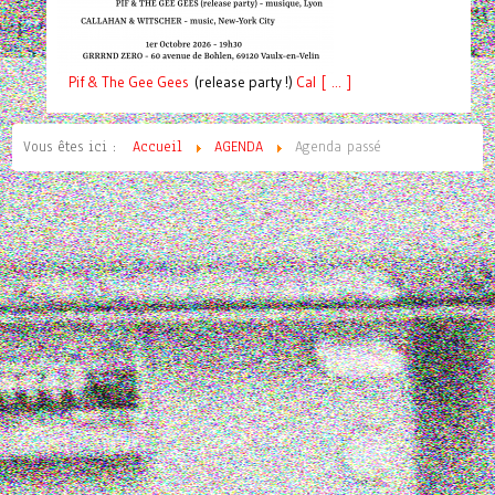
Pif
& The Gee Gees
(release party !)
C
a
l [ ... ]
Vous êtes ici :
Accueil
AGENDA
Agenda passé