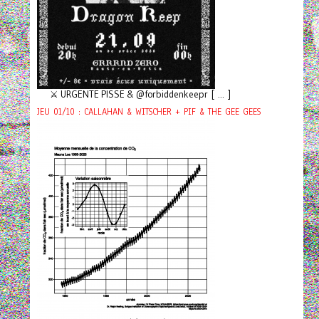
⚔️ URGENTE PISSE & @forbiddenkeepr [ ... ]
JEU 01/10 : CALLAHAN & WITSCHER + PIF & THE GEE GEES