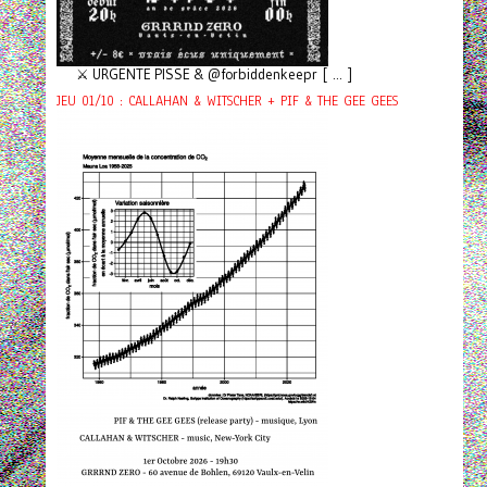
⚔️ URGENTE PISSE & @forbiddenkeepr [ ... ]
JEU 01/10 : CALLAHAN & WITSCHER + PIF & THE GEE GEES