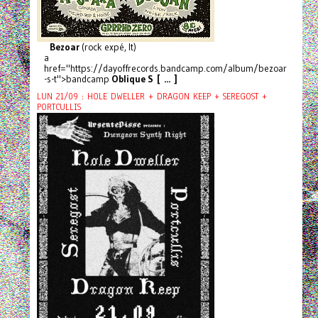
Bezoar
(rock expé, It)
a
href="https://dayoffrecords.bandcamp.com/album/bezoar
-s-t">bandcamp
Oblique S [ ... ]
LUN 21/09 : HOLE DWELLER + DRAGON KEEP + SEREGOST +
PORTCULLIS