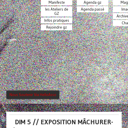
Manifeste
Agenda gz
Mag
les Ateliers de
Agenda passé
Ima
GZ
Archiv
Infos pratiques
Cha
Rejoindre gz
Nous Soutenir Via HelloAsso
DIM 5 // EXPOSITION MÂCHURER-