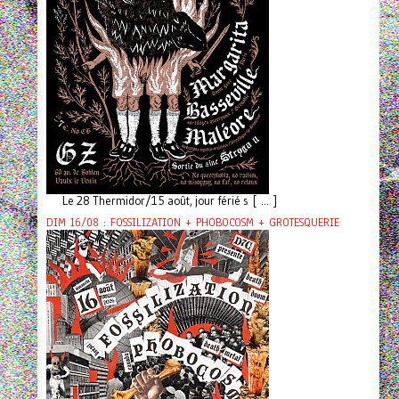
Le 28 Thermidor/15 août, jour férié s [ ... ]
DIM 16/08 : FOSSILIZATION + PHOBOCOSM + GROTESQUERIE