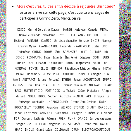
Alors c'est vrai, tu t'es enfin décidé à rejoindre Grrrndzero?
Si tu es arrivé sur cette page, c'est que tu envisages de
participer à Grrrnd Zero. Merci, on va...
DISCO
Grrrnd Zero et le Clacson
HARSH
Malaysie
Canada
METAL
Nouvelle-Zélande
Macédoine
PSYCHE
EXPE
ANARCHO
FREE
UK
Festival
FANFARE
CLASSIC
Un lieux chouette
Somalie
INDIE
Norvège
Kraspek Mysik
AVANT-GARDE
Hollande
KRAUTROCK
Italie
EMO
Indonésie
GRIND
DOOM
Série
BREAKSTEP
LO-FI
GUITARE
lab
SONIC
POST-PUNK
Ibiza
Islande
Îles Féroé
Belgique
GOTH
SURF
Russie
JAZZ
Euskadi
HARDCORE
PROG
Tadjikistan
MATH
POST
MINIMAL
POWER
BLUES
HIP HOP
République Tchèque
Ghana
HEAVY
METAL
Danemark
Suisse
POST-HARDCORE
Israel
Allemagne
NEW
WAVE
ABSTRACT
Sahara
Portugal
ETHNO
Japon
ACOUSTIQUE
IMPRO
INTENSE
Divx
USA
CLAP
DRONE
Grrrnd Zero Vaise
NO WAVE
CHAOS
BASS
BUFFET FROID
POST-ROCK
Le Tostaki
Grèce
Projection
Afrique
du Sud
NOISE
ROCK
Soutien
Autriche
MENTAL
ART
Ethiopie
Le
Periscope
Australie
UNDERGROUND
Grrrnd Zero Gerland
DARK
ROCKABILLY
TECHNO
Pays-bas
WEIRDO
STONER
CHANT
BAROQUE
France
La triperie
AMBIANT
BREAKBEAT
Hongrie
Numérique
Finlande
Concert
POP
Lettonie
Pologne
FOLK
PUNK
DANCE
Bar des capucins
Espagne
Mp3
ELECTRO
Magazine
CRUST
Vidéo
Grrrnd Zero
GARAGE
HARD
INDUS
Grand salon
COLDWAVE
DRUM
ELECTROACOUSTIQUE