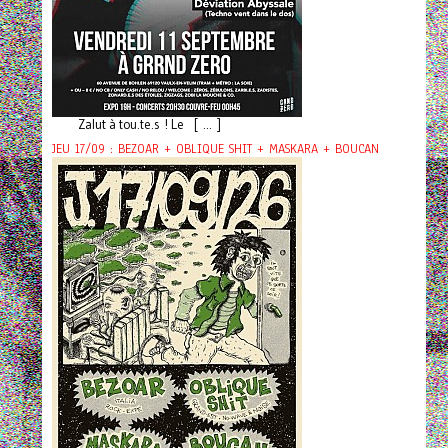
Zalut à tou.te.s ! Le [ ... ]
JEU 17/09 : BEZOAR + OBLIQUE SHIT + MASKARA + BOUCAN