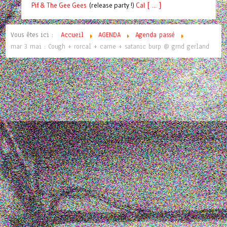
Pif
& The Gee Gees
(release party !)
C
a
l [ ... ]
Vous êtes ici :
Accueil
AGENDA
Agenda passé
mar 3 mai : Cough + rorcal + carne + satanic burp @ grnd gerland