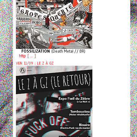
FOSSILIZATION
(Death Metal // BR)
http [ ... ]
VEN 11/09 : LE Z À GZ