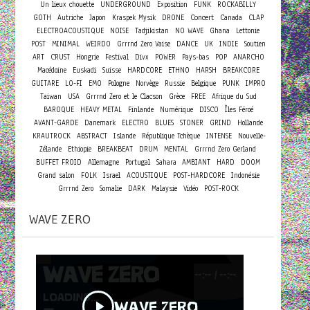
Un lieux chouette
UNDERGROUND
Exposition
FUNK
ROCKABILLY
Concert
GOTH
Autriche
Japon
Kraspek Mysik
DRONE
Canada
CLAP
ELECTROACOUSTIQUE
NOISE
Tadjikistan
NO WAVE
Ghana
Lettonie
POST
MINIMAL
WEIRDO
Grrrnd Zero Vaise
DANCE
UK
INDIE
Soutien
ART
CRUST
Hongrie
Festival
Divx
POWER
Pays-bas
POP
ANARCHO
Macédoine
Euskadi
Suisse
HARDCORE
ETHNO
HARSH
BREAKCORE
GUITARE
LO-FI
EMO
Pologne
Norvège
Russie
Belgique
PUNK
IMPRO
Taiwan
USA
Grrrnd Zero et le Clacson
Grèce
FREE
Afrique du Sud
BAROQUE
HEAVY METAL
Finlande
Numérique
DISCO
Îles Féroé
AVANT-GARDE
Danemark
ELECTRO
BLUES
STONER
GRIND
Hollande
KRAUTROCK
ABSTRACT
Islande
République Tchèque
INTENSE
Nouvelle-
Zélande
Ethiopie
BREAKBEAT
DRUM
MENTAL
Grrrnd Zero Gerland
BUFFET FROID
Allemagne
Portugal
Sahara
AMBIANT
HARD
DOOM
Grand salon
FOLK
Israel
ACOUSTIQUE
POST-HARDCORE
Indonésie
Grrrnd Zero
Somalie
DARK
Malaysie
Vidéo
POST-ROCK
WAVE ZERO