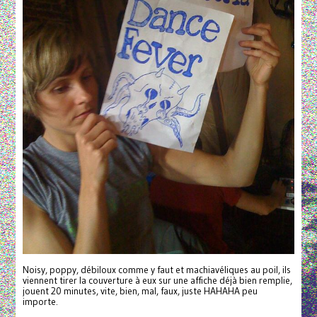
Noisy, poppy, débiloux comme y faut et machiavéliques au poil, ils
viennent tirer la couverture à eux sur une affiche déjà bien remplie,
jouent 20 minutes, vite, bien, mal, faux, juste HAHAHA peu
importe.