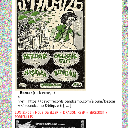
Bezoar
(rock expé, It)
a
href="https://dayoffrecords.bandcamp.com/album/bezoar
-s-t">bandcamp
Oblique S [ ... ]
LUN 21/09 : HOLE DWELLER + DRAGON KEEP + SEREGOST +
PORTCULLIS