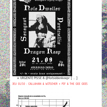
⚔️ URGENTE PISSE & @forbiddenkeepr [ ... ]
JEU 01/10 : CALLAHAN & WITSCHER + PIF & THE GEE GEES