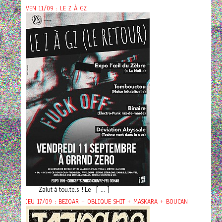
VEN 11/09 : LE Z À GZ
Zalut à tou.te.s ! Le [ ... ]
JEU 17/09 : BEZOAR + OBLIQUE SHIT + MASKARA + BOUCAN