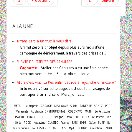
Précédent
Suivant
A LA UNE
Trrrans Zero a un truc à vous dire
Grrrnd Zero fait l’objet depuis plusieurs mois d’une
campagne de dénigrement, à travers des prises de...
SURVIE DE L'ATELIER DES CANULARS
Cagnotte
L’Atelier des Canulars a eu une fin d'année
bien mouvementée : - Fin octobre le lieu a...
Alors c'est vrai, tu t'es enfin décidé à rejoindre Grrrndzero?
Si tu es arrivé sur cette page, c'est que tu envisages de
participer à Grrrnd Zero. Merci, on va...
METAL
La triperie
GARAGE
NEW WAVE
Suède
FANFARE
SONIC
PROG
Venezuela
Australie
INSTRUMENTAL
COLDWAVE
MATH
Le Periscope
PSYCHE
CHAOS
HIP HOP
Espagne
Ibiza
POST-PUNK
Le Tostaki
lab
Série
ROCK
Magazine
CLASSIC
France
BASS
EXPE
Italie
SURF
Bar
des capucins
BREAKSTEP
CHANT
JAZZ
Mp3
TECHNO
Projection
INDUS