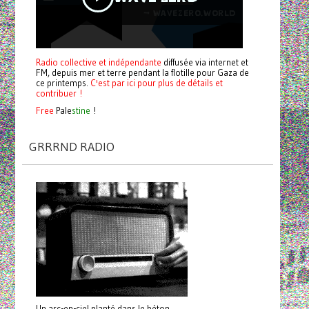
Radio collective et indépendante
diffusée via internet et
FM, depuis mer et terre pendant la flotille pour Gaza de
ce printemps.
C'est par ici pour plus de détails et
contribuer !
Free
Pale
stine
!
GRRRND RADIO
Un arc-en-ciel planté dans le béton.