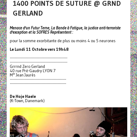
1400 POINTS DE SUTURE @ GRND
GERLAND
Menace d'un Futur Terne, La Bande à Fatigue, la justice anti-terroriste
d'exception et la SOFRES Représentent :
pour la somme exorbitante de plus ou moins 4 ou 5 neurones
Le Lundi 11 Octobre vers 19h48
------------------------------
-----------------
------------------------------
-----------------
Grrrnd Zero Gerland
40 rue Pré-Gaudry LYON 7
M° Jean Jaurès
------------------------------
----------------
------------------------------
----------------
De Hoje Haele
(K-Town, Danemark)