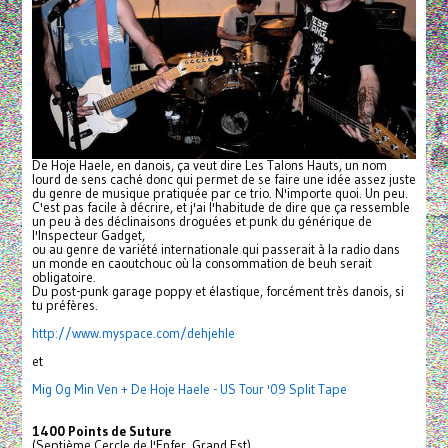
De Hoje Haele, en danois, ça veut dire Les Talons Hauts, un nom
lourd de sens caché donc qui permet de se faire une idée assez juste
du genre de musique pratiquée par ce trio. N'importe quoi. Un peu.
C'est pas facile à décrire, et j'ai l'habitude de dire que ça ressemble
un peu à des déclinaisons droguées et punk du générique de
l'Inspecteur Gadget,
ou au genre de variété internationale qui passerait à la radio dans
un monde en caoutchouc où la consommation de beuh serait
obligatoire.
Du post-punk garage poppy et élastique, forcément très danois, si
tu préfères.
http://www.myspace.com/
dehjehle
et
Mig Og Min Ven + De Hoje Haele - US Tour '09 Split Tape
1400 Points de Suture
(Septième Cercle de l'Enfer, Grand Est)