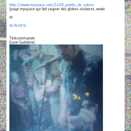
http://www.myspace.com/1400_
points_de_suture
(page myspace qui fait saigner des globes oculaires, wow)
et
du bruit là
Télécommande
(Lyon Guilotine)