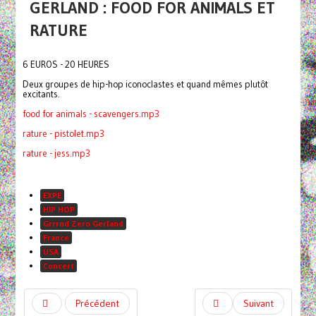
GERLAND : FOOD FOR ANIMALS ET
RATURE
6 EUROS - 20 HEURES
Deux groupes de hip-hop iconoclastes et quand mêmes plutôt
excitants.
food for animals - scavengers.mp3
rature - pistolet.mp3
rature - jess.mp3
EXPE
HIP HOP
Grrrnd Zero Gerland
France
USA
Concert
Précédent
Suivant