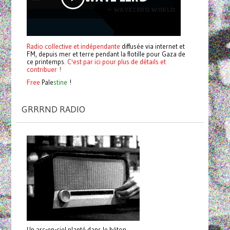
Radio collective et indépendante
diffusée via internet et
FM, depuis mer et terre pendant la flotille pour Gaza de
ce printemps.
C'est par ici pour plus de détails et
contribuer !
Free
Pale
stine
!
GRRRND RADIO
Un arc-en-ciel planté dans le béton.