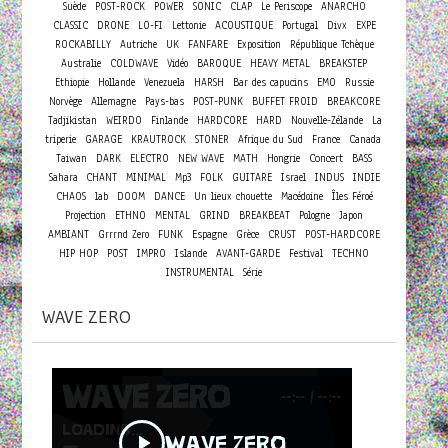
Suède
POST-ROCK
POWER
SONIC
CLAP
Le Periscope
ANARCHO
CLASSIC
DRONE
LO-FI
Lettonie
ACOUSTIQUE
Portugal
Divx
EXPE
ROCKABILLY
Autriche
UK
FANFARE
Exposition
République Tchèque
Australie
COLDWAVE
Vidéo
BAROQUE
HEAVY METAL
BREAKSTEP
Ethiopie
Hollande
Venezuela
HARSH
Bar des capucins
EMO
Russie
Norvège
Allemagne
Pays-bas
POST-PUNK
BUFFET FROID
BREAKCORE
Tadjikistan
WEIRDO
Finlande
HARDCORE
HARD
Nouvelle-Zélande
La
triperie
GARAGE
KRAUTROCK
STONER
Afrique du Sud
France
Canada
Concert
Taiwan
DARK
ELECTRO
NEW WAVE
MATH
Hongrie
BASS
Sahara
CHANT
MINIMAL
Mp3
FOLK
GUITARE
Israel
INDUS
INDIE
CHAOS
lab
DOOM
DANCE
Un lieux chouette
Macédoine
Îles Féroé
Projection
ETHNO
MENTAL
GRIND
BREAKBEAT
Pologne
Japon
AMBIANT
Grrrnd Zero
FUNK
Espagne
Grèce
CRUST
POST-HARDCORE
HIP HOP
POST
IMPRO
Islande
AVANT-GARDE
Festival
TECHNO
INSTRUMENTAL
Série
WAVE ZERO