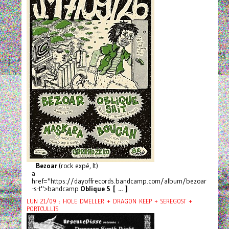
Bezoar
(rock expé, It)
a
href="https://dayoffrecords.bandcamp.com/album/bezoar
-s-t">bandcamp
Oblique S [ ... ]
LUN 21/09 : HOLE DWELLER + DRAGON KEEP + SEREGOST +
PORTCULLIS