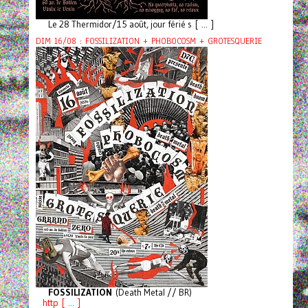
Le 28 Thermidor/15 août, jour férié s [ ... ]
DIM 16/08 : FOSSILIZATION + PHOBOCOSM + GROTESQUERIE
FOSSILIZATION
(Death Metal // BR)
http [ ... ]