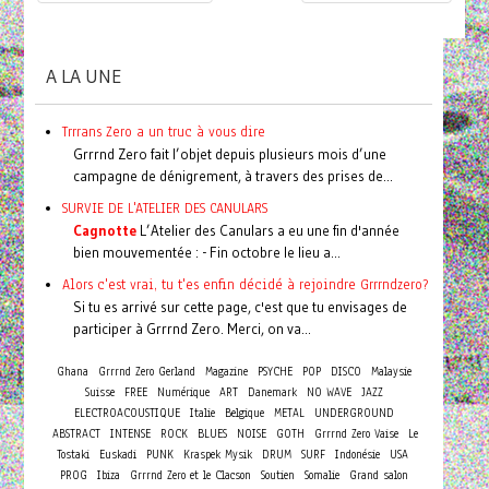
A LA UNE
Trrrans Zero a un truc à vous dire
Grrrnd Zero fait l’objet depuis plusieurs mois d’une
campagne de dénigrement, à travers des prises de...
SURVIE DE L'ATELIER DES CANULARS
Cagnotte
L’Atelier des Canulars a eu une fin d'année
bien mouvementée : - Fin octobre le lieu a...
Alors c'est vrai, tu t'es enfin décidé à rejoindre Grrrndzero?
Si tu es arrivé sur cette page, c'est que tu envisages de
participer à Grrrnd Zero. Merci, on va...
Ghana
Grrrnd Zero Gerland
Magazine
PSYCHE
POP
DISCO
Malaysie
Suisse
FREE
Numérique
ART
Danemark
NO WAVE
JAZZ
ELECTROACOUSTIQUE
Italie
Belgique
METAL
UNDERGROUND
ABSTRACT
INTENSE
ROCK
BLUES
NOISE
GOTH
Grrrnd Zero Vaise
Le
Tostaki
Euskadi
PUNK
Kraspek Mysik
DRUM
SURF
Indonésie
USA
PROG
Ibiza
Grrrnd Zero et le Clacson
Soutien
Somalie
Grand salon