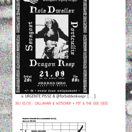
⚔️ URGENTE PISSE & @forbiddenkeepr [ ... ]
JEU 01/10 : CALLAHAN & WITSCHER + PIF & THE GEE GEES