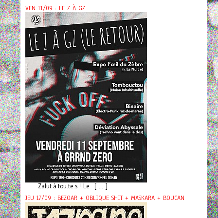
VEN 11/09 : LE Z À GZ
Zalut à tou.te.s ! Le [ ... ]
JEU 17/09 : BEZOAR + OBLIQUE SHIT + MASKARA + BOUCAN