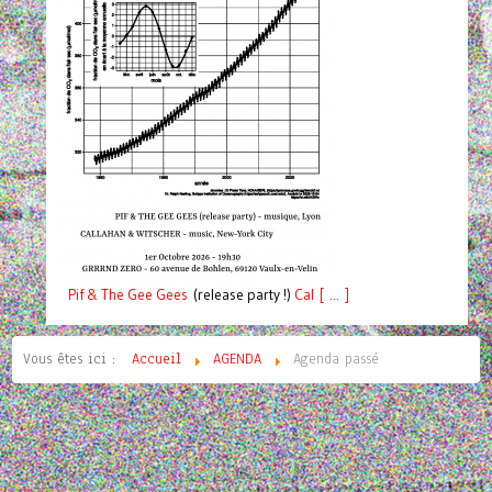
Pif
& The Gee Gees
(release party !)
C
a
l [ ... ]
Vous êtes ici :
Accueil
AGENDA
Agenda passé